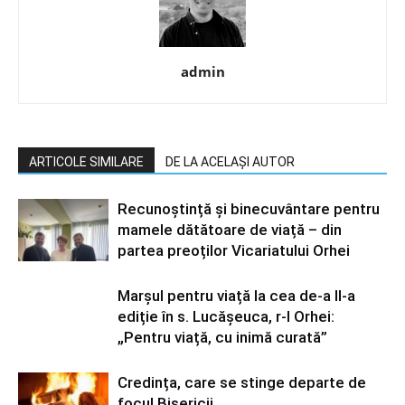
admin
ARTICOLE SIMILARE
DE LA ACELAȘI AUTOR
Recunoștință și binecuvântare pentru
mamele dătătoare de viață – din
partea preoților Vicariatului Orhei
Marșul pentru viață la cea de-a II-a
ediție în s. Lucășeuca, r-l Orhei:
„Pentru viață, cu inimă curată”
Credința, care se stinge departe de
focul Bisericii