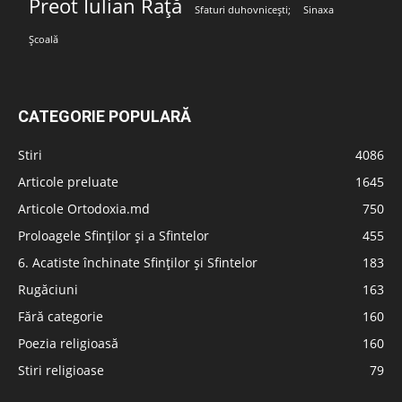
Preot Iulian Rață
Sfaturi duhovnicești;
Sinaxa
Școală
CATEGORIE POPULARĂ
Stiri
4086
Articole preluate
1645
Articole Ortodoxia.md
750
Proloagele Sfinților și a Sfintelor
455
6. Acatiste închinate Sfinților și Sfintelor
183
Rugăciuni
163
Fără categorie
160
Poezia religioasă
160
Stiri religioase
79