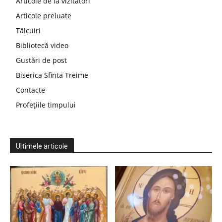
Articole de la vizitatori
Articole preluate
Tâlcuiri
Bibliotecă video
Gustări de post
Biserica Sfinta Treime
Contacte
Profețiile timpului
Ultimele articole