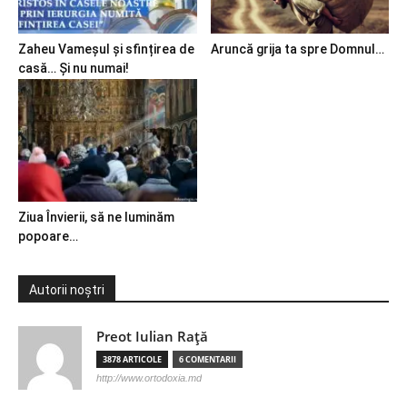
Zaheu Vameșul și sfințirea de
Aruncă grija ta spre Domnul…
casă… Și nu numai!
Ziua Învierii, să ne luminăm
popoare…
Autorii noștri
Preot Iulian Raţă
3878 ARTICOLE
6 COMENTARII
http://www.ortodoxia.md