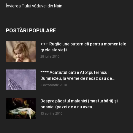
Învierea Fiului văduvei din Nain
POSTĂRI POPULARE
+++ Rugăciune puternică pentru momentele
grele ale vieţii
28 iulie 2010
**** Acatistul către Atotputernicul
Dumnezeu, la vreme de necaz sau de...
5 octombrie 2010
Despre păcatul malahiei (masturbării) şi
onaniei (pazei de a nu avea...
15 aprilie 2010