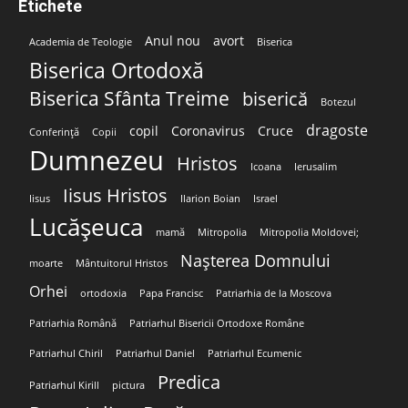
Etichete
Anul nou
avort
Academia de Teologie
Biserica
Biserica Ortodoxă
Biserica Sfânta Treime
biserică
Botezul
dragoste
copil
Coronavirus
Cruce
Conferință
Copii
Dumnezeu
Hristos
Icoana
Ierusalim
Iisus Hristos
Iisus
Ilarion Boian
Israel
Lucășeuca
mamă
Mitropolia
Mitropolia Moldovei;
Nașterea Domnului
moarte
Mântuitorul Hristos
Orhei
ortodoxia
Papa Francisc
Patriarhia de la Moscova
Patriarhia Română
Patriarhul Bisericii Ortodoxe Române
Patriarhul Chiril
Patriarhul Daniel
Patriarhul Ecumenic
Predica
Patriarhul Kirill
pictura