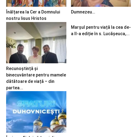
Înălțarea la Cer a Domnului
Dumnezeu…
nostru Iisus Hristos
Marșul pentru viață la cea de-
a II-a ediție în s. Lucășeuca,...
Recunoștință și
binecuvântare pentru mamele
dătătoare de viață – din
partea...