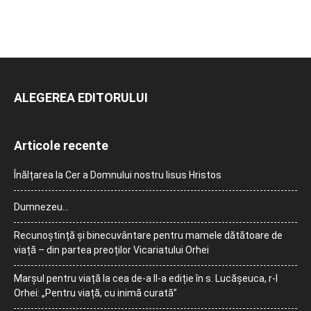
ALEGEREA EDITORULUI
Articole recente
Înălțarea la Cer a Domnului nostru Iisus Hristos
Dumnezeu…
Recunoștință și binecuvântare pentru mamele dătătoare de
viață – din partea preoților Vicariatului Orhei
Marșul pentru viață la cea de-a II-a ediție în s. Lucășeuca, r-l
Orhei: „Pentru viață, cu inimă curată”