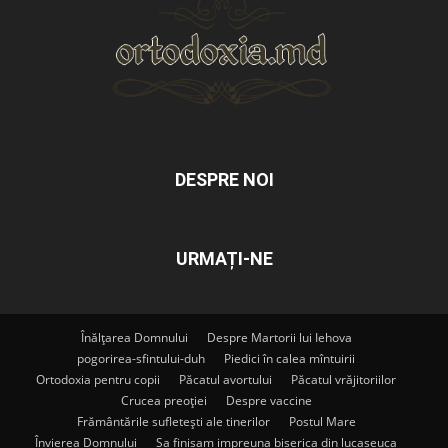
DESPRE NOI
URMAȚI-NE
Înălțarea Domnului
Despre Martorii lui Iehova
pogorirea-sfintului-duh
Piedici în calea mîntuirii
Ortodoxia pentru copii
Păcatul avortului
Păcatul vrăjitoriilor
Crucea preoției
Despre vaccine
Frământările sufletești ale tinerilor
Postul Mare
Învierea Domnului
Sa finisam impreuna biserica din lucaseuca