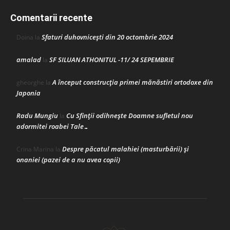
Comentarii recente
Sfaturi duhovnicești din 20 octombrie 2024
Doina
la
amalad
SF SILUAN ATHONITUL -11/ 24 SEPEMBRIE
la
A început construcţia primei mănăstiri ortodoxe din
gheorghe
la
Japonia
Radu Mungiu
Cu Sfinții odihnește Doamne sufletul nou
la
adormitei roabei Tale…
Despre păcatul malahiei (masturbării) şi
Crina Marina
la
onaniei (pazei de a nu avea copii)