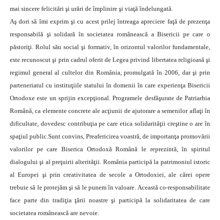
mai sincere felicitări şi urări de împlinire şi viaţă îndelungată.
Aş dori să îmi exprim şi cu acest prilej întreaga apreciere faţă de prezenţa
responsabilă şi solidară în societatea românească a Bisericii pe care o
păstoriţi. Rolul său social şi formativ, în orizontul valorilor fundamentale,
este recunoscut şi prin cadrul oferit de Legea privind libertatea religioasă şi
regimul general al cultelor din România, promulgată în 2006, dar şi prin
parteneriatul cu instituţiile statului în domenii în care experienţa Bisericii
Ortodoxe este un sprijin excepţional. Programele desfăşurate de Patriarhia
Română, ca elemente concrete ale acţiunii de ajutorare a semenilor aflaţi în
dificultate, dovedesc contribuţia pe care etica solidarităţii creştine o are în
spaţiul public.Sunt convins, Preafericirea voastră, de importanţa promovării
valorilor pe care Biserica Ortodoxă Română le reprezintă, în spiritul
dialogului şi al preţuirii alterităţii. România participă la patrimoniul istoric
al Europei şi prin creativitatea de secole a Ortodoxiei, ale cărei opere
trebuie să le protejăm şi să le punem în valoare. Această co-responsabilitate
face parte din tradiţia ţării noastre şi participă la solidaritatea de care
societatea românească are nevoie.