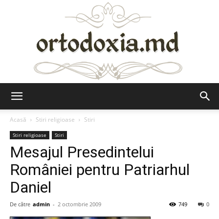
Ortodoxia.md
Acasă
Stiri religioase
Stiri
Stiri religioase
Stiri
Mesajul Presedintelui
României pentru Patriarhul
Daniel
De către
admin
-
2 octombrie 2009
749
0