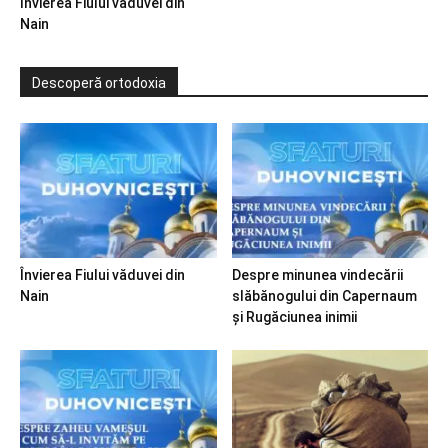
Învierea Fiului văduvei din
Nain
Descoperă ortodoxia
Învierea Fiului văduvei din
Despre minunea vindecării
Nain
slăbănogului din Capernaum
și Rugăciunea inimii