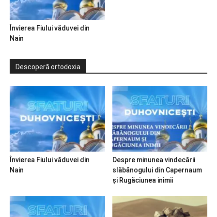
Învierea Fiului văduvei din
Nain
Descoperă ortodoxia
Învierea Fiului văduvei din
Despre minunea vindecării
Nain
slăbănogului din Capernaum
și Rugăciunea inimii