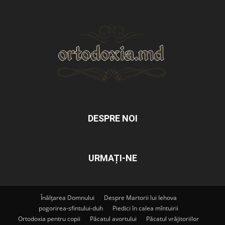
DESPRE NOI
URMAȚI-NE
Înălțarea Domnului
Despre Martorii lui Iehova
pogorirea-sfintului-duh
Piedici în calea mîntuirii
Ortodoxia pentru copii
Păcatul avortului
Păcatul vrăjitoriilor