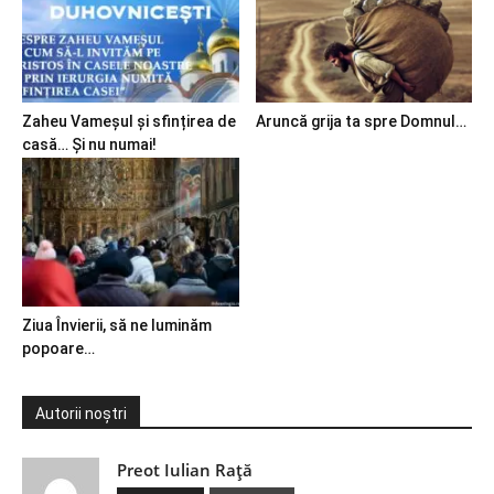
Zaheu Vameșul și sfințirea de
Aruncă grija ta spre Domnul…
casă… Și nu numai!
Ziua Învierii, să ne luminăm
popoare…
Autorii noștri
Preot Iulian Raţă