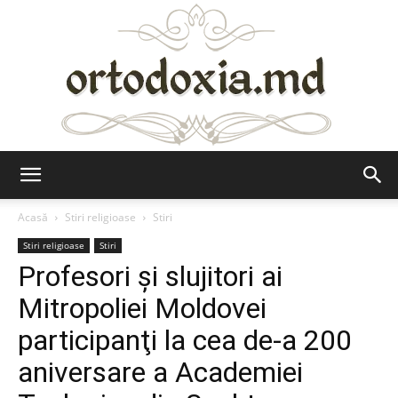
Ortodoxia.md
Acasă
Stiri religioase
Stiri
Stiri religioase
Stiri
Profesori şi slujitori ai
Mitropoliei Moldovei
participanţi la cea de-a 200
aniversare a Academiei