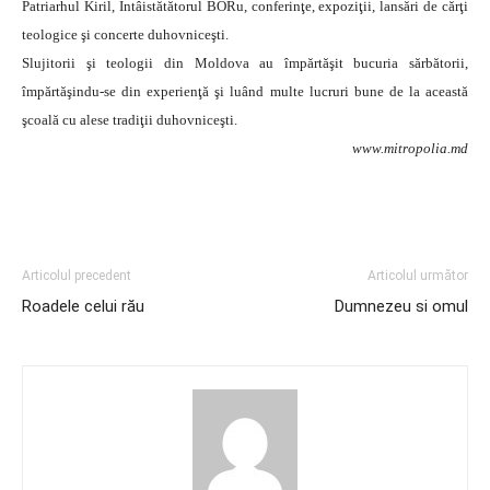
Patriarhul Kiril, Întâistătătorul BORu, conferinţe, expoziţii, lansări de cărţi
teologice şi concerte duhovniceşti.
Slujitorii şi teologii din Moldova au împărtăşit bucuria sărbătorii,
împărtăşindu-se din experienţă şi luând multe lucruri bune de la această
şcoală cu alese tradiţii duhovniceşti.
www.mitropolia.md
Articolul precedent
Articolul următor
Roadele celui rău
Dumnezeu si omul