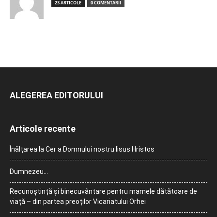
23 ARTICOLE
0 COMENTARII
ALEGEREA EDITORULUI
Articole recente
Înălțarea la Cer a Domnului nostru Iisus Hristos
Dumnezeu…
Recunoștință și binecuvântare pentru mamele dătătoare de
viață – din partea preoților Vicariatului Orhei