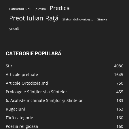
Predica
Patriarhul Kirill
pictura
Preot Iulian Rață
Sfaturi duhovnicești;
Sinaxa
Școală
CATEGORIE POPULARĂ
Stiri
4086
Articole preluate
1645
Articole Ortodoxia.md
750
Proloagele Sfinților și a Sfintelor
455
6. Acatiste închinate Sfinților și Sfintelor
183
Rugăciuni
163
Fără categorie
160
Poezia religioasă
160