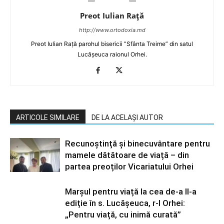
Preot Iulian Raţă
http://www.ortodoxia.md
Preot Iulian Rață parohul bisericii ”Sfânta Treime” din satul
Lucășeuca raionul Orhei.
ARTICOLE SIMILARE
DE LA ACELAȘI AUTOR
Recunoștință și binecuvântare pentru
mamele dătătoare de viață – din
partea preoților Vicariatului Orhei
Marșul pentru viață la cea de-a II-a
ediție în s. Lucășeuca, r-l Orhei:
„Pentru viață, cu inimă curată”