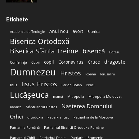
Etichete
Anul nou
avort
Academia de Teologie
Biserica
Biserica Ortodoxă
Biserica Sfânta Treime
biserică
Botezul
dragoste
copil
Coronavirus
Cruce
Conferință
Copii
Dumnezeu
Hristos
Icoana
Ierusalim
Iisus Hristos
Iisus
Ilarion Boian
Israel
Lucășeuca
mamă
Mitropolia
Mitropolia Moldovei;
Nașterea Domnului
moarte
Mântuitorul Hristos
Orhei
ortodoxia
Papa Francisc
Patriarhia de la Moscova
Patriarhia Română
Patriarhul Bisericii Ortodoxe Române
Patriarhul Chiril
Patriarhul Daniel
Patriarhul Ecumenic