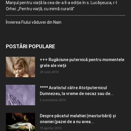
Marșul pentru viață la cea de-a II-a ediție în s. Lucășeuca, r-l
Orhei: „Pentru viață, cu inimă curată”
Învierea Fiului văduvei din Nain
POSTĂRI POPULARE
+++ Rugăciune puternică pentru momentele
grele ale vieţii
28 iulie 2010
**** Acatistul către Atotputernicul
Dumnezeu, la vreme de necaz sau de...
5 octombrie 2010
Despre păcatul malahiei (masturbării) şi
onaniei (pazei de a nu avea...
15 aprilie 2010