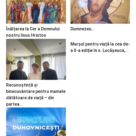
Înălțarea la Cer a Domnului
Dumnezeu…
nostru Iisus Hristos
Marșul pentru viață la cea de-
a II-a ediție în s. Lucășeuca,...
Recunoștință și
binecuvântare pentru mamele
dătătoare de viață – din
partea...