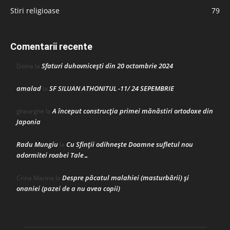
Stiri religioase
79
Comentarii recente
Sfaturi duhovnicești din 20 octombrie 2024
Doina
la
amalad
SF SILUAN ATHONITUL -11/ 24 SEPEMBRIE
la
A început construcţia primei mănăstiri ortodoxe din
gheorghe
la
Japonia
Radu Mungiu
Cu Sfinții odihnește Doamne sufletul nou
la
adormitei roabei Tale…
Despre păcatul malahiei (masturbării) şi
Crina Marina
la
onaniei (pazei de a nu avea copii)