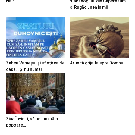
Nain
slăbănogului din Capernaum
și Rugăciunea inimii
Zaheu Vameșul și sfințirea de
Aruncă grija ta spre Domnul…
casă… Și nu numai!
Ziua Învierii, să ne luminăm
popoare…