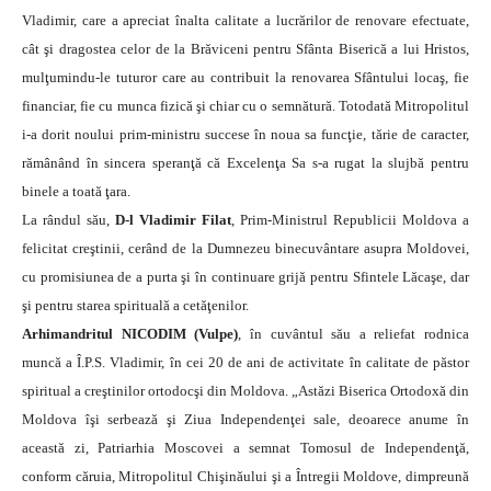
Vladimir, care a apreciat înalta calitate a lucrărilor de renovare efectuate,
cât şi dragostea celor de la Brăviceni pentru Sfânta Biserică a lui Hristos,
mulţumindu-le tuturor care au contribuit la renovarea Sfântului locaş, fie
financiar, fie cu munca fizică şi chiar cu o semnătură. Totodată Mitropolitul
i-a dorit noului prim-ministru succese în noua sa funcţie, tărie de caracter,
rămânând în sincera speranţă că Excelenţa Sa s-a rugat la slujbă pentru
binele a toată ţara.
La rândul său,
D-l Vladimir Filat
, Prim-Ministrul Republicii Moldova a
felicitat creştinii, cerând de la Dumnezeu binecuvântare asupra Moldovei,
cu promisiunea de a purta şi în continuare grijă pentru Sfintele Lăcaşe, dar
şi pentru starea spirituală a cetăţenilor.
Arhimandritul NICODIM (Vulpe)
, în cuvântul său a reliefat rodnica
muncă a Î.P.S. Vladimir, în cei 20 de ani de activitate în calitate de păstor
spiritual a creştinilor ortodocşi din Moldova. „Astăzi Biserica Ortodoxă din
Moldova îşi serbează şi Ziua Independenţei sale, deoarece anume în
această zi, Patriarhia Moscovei a semnat Tomosul de Independenţă,
conform căruia, Mitropolitul Chişinăului şi a Întregii Moldove, dimpreună