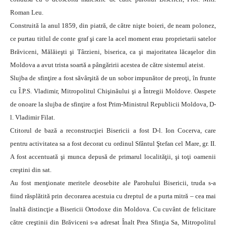
Roman Leu.
Construită la anul 1859, din piatră, de către nişte boieri, de neam polonez,
ce purtau titlul de conte graf şi care la acel moment erau proprietarii satelor
Brăviceni, Mălăieşti şi Târzieni, biserica, ca şi majoritatea lăcaşelor din
Moldova a avut trista soartă a pângăririi acestea de către sistemul ateist.
Slujba de sfinţire a fost săvârşită de un sobor impunător de preoţi, în frunte
cu Î.P.S. Vladimir, Mitropolitul Chişinăului şi a Întregii Moldove. Oaspete
de onoare la slujba de sfinţire a fost Prim-Ministrul Republicii Moldova, D-
l. Vladimir Filat.
Ctitorul de bază a reconstrucţiei Bisericii a fost D-l. Ion Cocerva, care
pentru activitatea sa a fost decorat cu ordinul Sfântul Ştefan cel Mare, gr. II.
A fost accentuată şi munca depusă de primarul localităţii, şi toţi oamenii
creştini din sat.
Au fost menţionate meritele deosebite ale Parohului Bisericii, truda s-a
fiind răsplătită prin decorarea acestuia cu dreptul de a purta mitră – cea mai
înaltă distincţie a Bisericii Ortodoxe din Moldova. Cu cuvânt de felicitare
către creştinii din Brăviceni s-a adresat Înalt Prea Sfinţia Sa, Mitropolitul