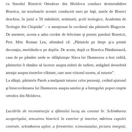
cu Sinodul Bisericii Ortodoxe din Moldova conduce desinestătător
Biserica, iar rezultatele acestei conduceri sunt pe faţă, sutele de Biserci
deschise, în jurul a 50 mănăstiri, seminarii, şcoli teologice, Academia de
Teologie din Chişinău” – a menţionat în cuvântul său părintele Blagocin.
De asemeni, acesta a adus cuvânt de felicitare şi pentru parohul Bisericii,
Prot. Mitr. Roman Leu, afirmând că: „Părintele pe drept şi-a primit
decoraţia, meritându-o pe deplin. De acum, după ce Biserica Pământească,
casa de pe pământ unde se sălăşluieşte Slava lui Dumnezeu a fost zidită,
părintelui îi rămâne să lucreze asupra zidirii de suflete, atrăgând deosebită
atenţie asupra tinerelor vlăstare, care sunt viitorul nostru, al tuturor”.
La sfârşit, părintele Paroh a mulţumit tuturor celor prezenţi, cerând ajutorul
şi binecuvântarea lui Dumnezeu asupra satului şi a întregului popor creştin
ortodox din Moldova.
Lucrările de reconstrucţie a sfântului locaş au constat în: Schimbarea
acoperişului, tencuirea bisericii în exterior şi interior, mărirea cupolei
centrale, schimbarea uşilor, a ferestrelor, iconostasului, pictura integral,