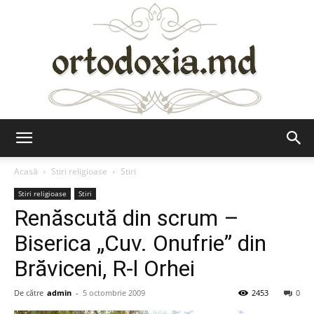
Ortodoxia.md
Acasă
Stiri religioase
Stiri
Stiri religioase
Stiri
Renăscută din scrum –
Biserica „Cuv. Onufrie” din
Brăviceni, R-l Orhei
De către
admin
-
5 octombrie 2009
2453
0