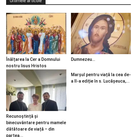
Ultimele articole
Înălțarea la Cer a Domnului
Dumnezeu…
nostru Iisus Hristos
Marșul pentru viață la cea de-
a II-a ediție în s. Lucășeuca,...
Recunoștință și
binecuvântare pentru mamele
dătătoare de viață – din
partea...