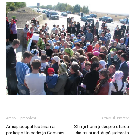
Articolul precedent
Articolul următor
Arhiepiscopul Iustinian a
Sfinţii Părinţi despre starea
participat la şedinţa Comisiei
din rai şi iad, după judecata