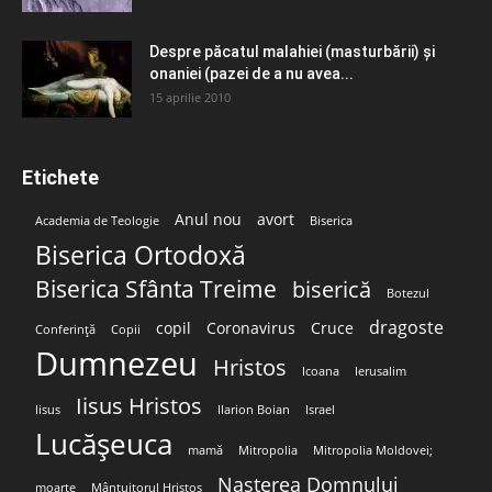
Despre păcatul malahiei (masturbării) şi
onaniei (pazei de a nu avea...
15 aprilie 2010
Etichete
Anul nou
avort
Academia de Teologie
Biserica
Biserica Ortodoxă
Biserica Sfânta Treime
biserică
Botezul
dragoste
copil
Coronavirus
Cruce
Conferință
Copii
Dumnezeu
Hristos
Icoana
Ierusalim
Iisus Hristos
Iisus
Ilarion Boian
Israel
Lucășeuca
mamă
Mitropolia
Mitropolia Moldovei;
Nașterea Domnului
moarte
Mântuitorul Hristos