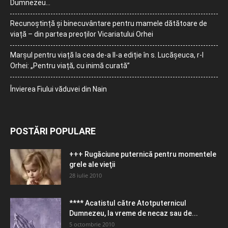
Dumnezeu…
Recunoștință și binecuvântare pentru mamele dătătoare de
viață – din partea preoților Vicariatului Orhei
Marșul pentru viață la cea de-a II-a ediție în s. Lucășeuca, r-l
Orhei: „Pentru viață, cu inimă curată”
Învierea Fiului văduvei din Nain
POSTĂRI POPULARE
+++ Rugăciune puternică pentru momentele
grele ale vieţii
28 iulie 2010
**** Acatistul către Atotputernicul
Dumnezeu, la vreme de necaz sau de...
5 octombrie 2010