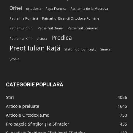
Orhei
ortodoxia
Papa Francisc
Patriarhia de la Moscova
Patriarhia Română
Patriarhul Bisericii Ortodoxe Române
Patriarhul Chiril
Patriarhul Daniel
Patriarhul Ecumenic
Predica
Patriarhul Kirill
pictura
Preot Iulian Rață
Sfaturi duhovnicești;
Sinaxa
Școală
CATEGORIE POPULARĂ
Stiri
4086
Articole preluate
1645
Articole Ortodoxia.md
750
Proloagele Sfinților și a Sfintelor
455
6. Acatiste închinate Sfinților și Sfintelor
183