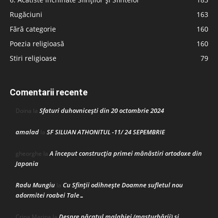
Rugăciuni
163
Fără categorie
160
Poezia religioasă
160
Stiri religioase
79
Comentarii recente
Sfaturi duhovnicești din 20 octombrie 2024
Doina
la
amalad
SF SILUAN ATHONITUL -11/ 24 SEPEMBRIE
la
A început construcţia primei mănăstiri ortodoxe din
gheorghe
la
Japonia
Radu Mungiu
Cu Sfinții odihnește Doamne sufletul nou
la
adormitei roabei Tale…
Despre păcatul malahiei (masturbării) şi
Crina Marina
la