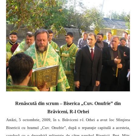
Renăscută din scrum – Biserica „Cuv. Onufrie” din
Brăviceni, R-l Orhei
Astăzi, 5 octombrie, 2009, în s. Brăviceni r-l. Orhei a avut loc Sfinţirea
Bisericii cu hramul „Cuv. Onufrie”, după o reparaţie capitală a acesteia,
condusă cu o deosebită măiestrie de către parohul Bisericii, Prot. Mitr.