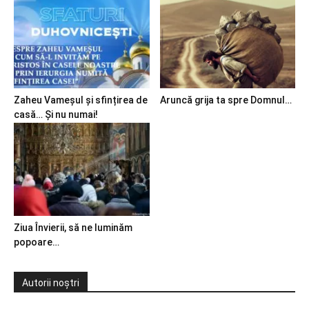
Zaheu Vameșul și sfințirea de
Aruncă grija ta spre Domnul…
casă… Și nu numai!
Ziua Învierii, să ne luminăm
popoare…
Autorii noștri