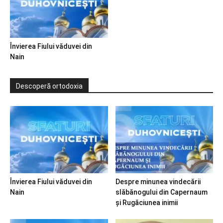
Învierea Fiului văduvei din
Nain
Descoperă ortodoxia
Învierea Fiului văduvei din
Despre minunea vindecării
Nain
slăbănogului din Capernaum
și Rugăciunea inimii