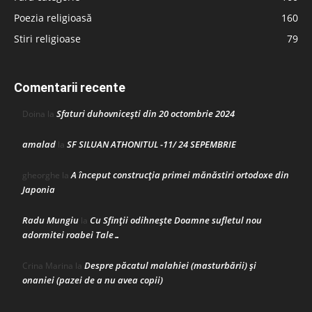
Poezia religioasă
160
Stiri religioase
79
Comentarii recente
Sfaturi duhovnicești din 20 octombrie 2024
Doina
la
amalad
SF SILUAN ATHONITUL -11/ 24 SEPEMBRIE
la
A început construcţia primei mănăstiri ortodoxe din
gheorghe
la
Japonia
Radu Mungiu
Cu Sfinții odihnește Doamne sufletul nou
la
adormitei roabei Tale…
Despre păcatul malahiei (masturbării) şi
Crina Marina
la
onaniei (pazei de a nu avea copii)