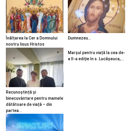
Înălțarea la Cer a Domnului
Dumnezeu…
nostru Iisus Hristos
Marșul pentru viață la cea de-
a II-a ediție în s. Lucășeuca,...
Recunoștință și
binecuvântare pentru mamele
dătătoare de viață – din
partea...