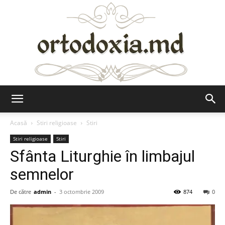
Ortodoxia.md
Acasă
Stiri religioase
Stiri
Stiri religioase
Stiri
Sfânta Liturghie în limbajul
semnelor
De către
admin
-
3 octombrie 2009
874
0