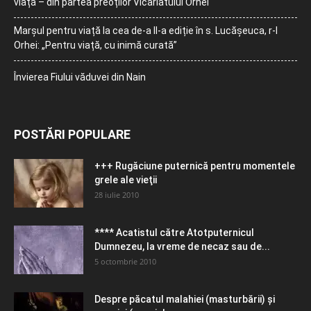
viață – din partea preoților Vicariatului Orhei
Marșul pentru viață la cea de-a II-a ediție în s. Lucășeuca, r-l
Orhei: „Pentru viață, cu inimă curată”
Învierea Fiului văduvei din Nain
POSTĂRI POPULARE
+++ Rugăciune puternică pentru momentele
grele ale vieţii
28 iulie 2010
**** Acatistul către Atotputernicul
Dumnezeu, la vreme de necaz sau de...
5 octombrie 2010
Despre păcatul malahiei (masturbării) şi