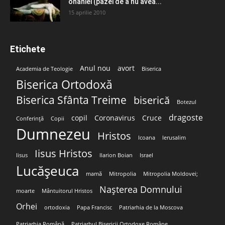
onaniei (pazei de a nu avea...
15 aprilie 2010
Etichete
Anul nou
avort
Academia de Teologie
Biserica
Biserica Ortodoxă
Biserica Sfânta Treime
biserică
Botezul
dragoste
copil
Coronavirus
Cruce
Conferință
Copii
Dumnezeu
Hristos
Icoana
Ierusalim
Iisus Hristos
Iisus
Ilarion Boian
Israel
Lucășeuca
mamă
Mitropolia
Mitropolia Moldovei;
Nașterea Domnului
moarte
Mântuitorul Hristos
Orhei
ortodoxia
Papa Francisc
Patriarhia de la Moscova
Patriarhia Română
Patriarhul Bisericii Ortodoxe Române