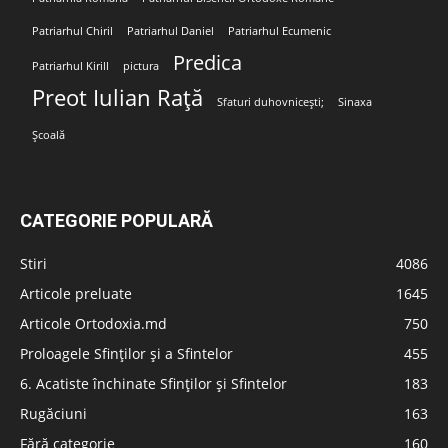
Patriarhul Chiril
Patriarhul Daniel
Patriarhul Ecumenic
Predica
Patriarhul Kirill
pictura
Preot Iulian Rață
Sfaturi duhovnicești;
Sinaxa
Școală
CATEGORIE POPULARĂ
Stiri
4086
Articole preluate
1645
Articole Ortodoxia.md
750
Proloagele Sfinților și a Sfintelor
455
6. Acatiste închinate Sfinților și Sfintelor
183
Rugăciuni
163
Fără categorie
160