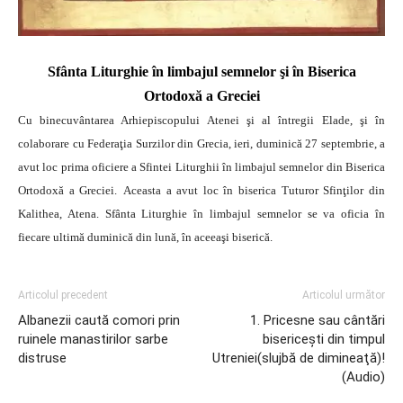
Sfânta Liturghie în limbajul semnelor şi în Biserica
Ortodoxă a Greciei
Cu binecuvântarea Arhiepiscopului Atenei şi al întregii Elade, şi în
colaborare cu Federaţia Surzilor din Grecia, ieri, duminică 27 septembrie, a
avut loc prima oficiere a Sfintei Liturghii în limbajul semnelor din Biserica
Ortodoxă a Greciei.
Aceasta a avut loc în biserica Tuturor Sfinţilor din
Kalithea, Atena. Sfânta Liturghie în limbajul semnelor se va oficia în
fiecare ultimă duminică din lună, în aceeaşi biserică.
Articolul precedent
Articolul următor
Albanezii caută comori prin
1. Pricesne sau cântări
ruinele manastirilor sarbe
bisericeşti din timpul
distruse
Utreniei(slujbă de dimineaţă)!
(Audio)