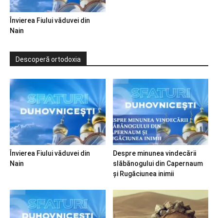
Învierea Fiului văduvei din
Nain
Descoperă ortodoxia
Învierea Fiului văduvei din
Despre minunea vindecării
Nain
slăbănogului din Capernaum
și Rugăciunea inimii