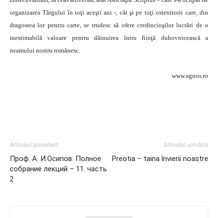
organizarea Târgului în toţi aceşti ani -, cât şi pe toţi ostenitorii care, din
dragostea lor pentru carte, se trudesc să ofere credincioşilor lucrări de o
inestimabilă valoare pentru dăinuirea întru fiinţă duhovnicească a
neamului nostru românesc.
www.agnos.ro
Articolul precedent
Articolul următor
Проф. А. И.Осипов. Полное
Preotia – taina învierii noastre
собрание лекций – 11. часть
2