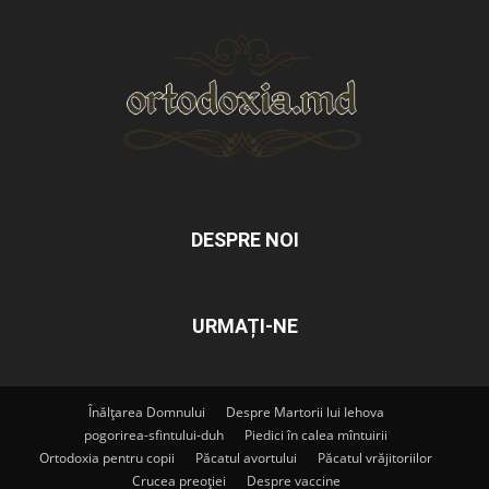
DESPRE NOI
URMAȚI-NE
Înălțarea Domnului
Despre Martorii lui Iehova
pogorirea-sfintului-duh
Piedici în calea mîntuirii
Ortodoxia pentru copii
Păcatul avortului
Păcatul vrăjitoriilor
Crucea preoției
Despre vaccine