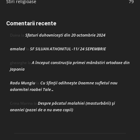
Stiri religioase
79
Comentarii recente
Sfaturi duhovnicești din 20 octombrie 2024
Doina
la
amalad
SF SILUAN ATHONITUL -11/ 24 SEPEMBRIE
la
A început construcţia primei mănăstiri ortodoxe din
gheorghe
la
Japonia
Radu Mungiu
Cu Sfinții odihnește Doamne sufletul nou
la
adormitei roabei Tale…
Despre păcatul malahiei (masturbării) şi
Crina Marina
la
onaniei (pazei de a nu avea copii)