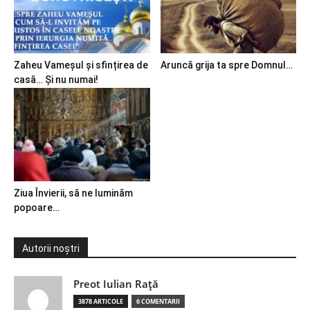
Zaheu Vameșul și sfințirea de
Aruncă grija ta spre Domnul…
casă… Și nu numai!
Ziua Învierii, să ne luminăm
popoare…
Autorii noștri
Preot Iulian Raţă
3878 ARTICOLE
6 COMENTARII