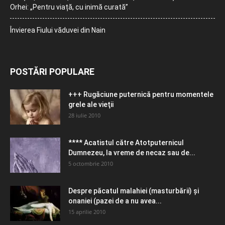
Orhei: „Pentru viață, cu inimă curată”
Învierea Fiului văduvei din Nain
POSTĂRI POPULARE
+++ Rugăciune puternică pentru momentele
grele ale vieţii
28 iulie 2010
**** Acatistul către Atotputernicul
Dumnezeu, la vreme de necaz sau de...
5 octombrie 2010
Despre păcatul malahiei (masturbării) şi
onaniei (pazei de a nu avea...
15 aprilie 2010