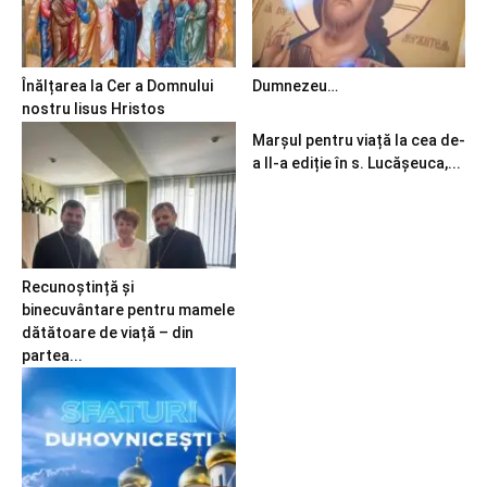
Înălțarea la Cer a Domnului
Dumnezeu…
nostru Iisus Hristos
Marșul pentru viață la cea de-
a II-a ediție în s. Lucășeuca,...
Recunoștință și
binecuvântare pentru mamele
dătătoare de viață – din
partea...