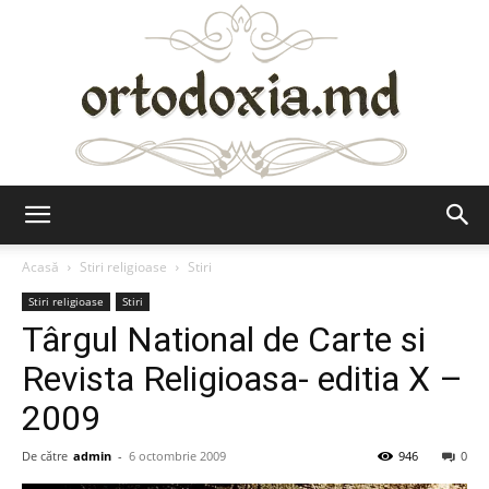
Ortodoxia.md
Acasă
Stiri religioase
Stiri
Stiri religioase
Stiri
Târgul National de Carte si
Revista Religioasa- editia X –
2009
De către
admin
-
6 octombrie 2009
946
0