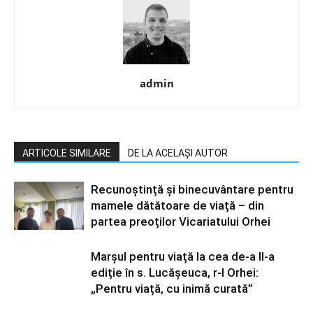
admin
ARTICOLE SIMILARE
DE LA ACELAȘI AUTOR
Recunoștință și binecuvântare pentru
mamele dătătoare de viață – din
partea preoților Vicariatului Orhei
Marșul pentru viață la cea de-a II-a
ediție în s. Lucășeuca, r-l Orhei:
„Pentru viață, cu inimă curată”