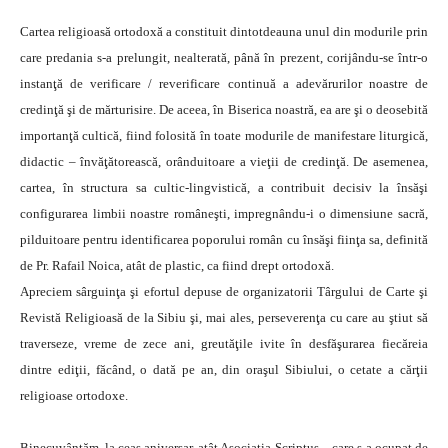
Cartea religioasă ortodoxă a constituit dintotdeauna unul din modurile prin
care predania s-a prelungit, nealterată, până în prezent, corijându-se într-o
instanţă de verificare / reverificare continuă a adevărurilor noastre de
credinţă şi de mărturisire. De aceea, în Biserica noastră, ea are şi o deosebită
importanţă cultică, fiind folosită în toate modurile de manifestare liturgică,
didactic – învăţătorească, orânduitoare a vieţii de credinţă. De asemenea,
cartea, în structura sa cultic-lingvistică, a contribuit decisiv la însăşi
configurarea limbii noastre româneşti, impregnându-i o dimensiune sacră,
pilduitoare pentru identificarea poporului român cu însăşi fiinţa sa, definită
de Pr. Rafail Noica, atât de plastic, ca fiind drept ortodoxă.
Apreciem sârguinţa şi efortul depuse de organizatorii Târgului de Carte şi
Revistă Religioasă de la Sibiu şi, mai ales, perseverenţa cu care au ştiut să
traverseze, vreme de zece ani, greutăţile ivite în desfăşurarea fiecăreia
dintre ediţii, făcând, o dată pe an, din oraşul Sibiului, o cetate a cărţii
religioase ortodoxe.
Binecuvântăm, la ceas aniversar, atât Asociaţia Scriptus – care s-a ocupat de