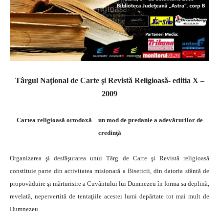
Târgul Naţional de Carte şi Revistă Religioasă- editia X –
2009
Cartea religioasă ortodoxă – un mod de predanie a adevărurilor de
credinţă
Organizarea şi desfăşurarea unui Târg de Carte şi Revistă religioasă
constituie parte din activitatea misionară a Bisericii, din datoria sfântă de
propovăduire şi mărturisire a Cuvântului lui Dumnezeu în forma sa deplină,
revelată, nepervertită de tentaţiile acestei lumi depărtate tot mai mult de
Dumnezeu.