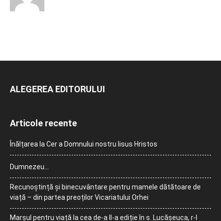
ALEGEREA EDITORULUI
Articole recente
Înălțarea la Cer a Domnului nostru Iisus Hristos
Dumnezeu…
Recunoștință și binecuvântare pentru mamele dătătoare de
viață – din partea preoților Vicariatului Orhei
Marșul pentru viață la cea de-a II-a ediție în s. Lucășeuca, r-l