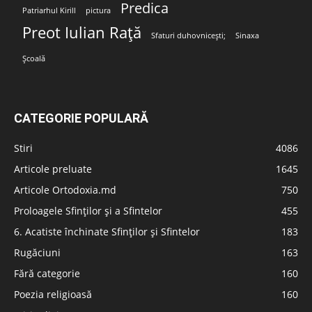
Predica
Patriarhul Kirill
pictura
Preot Iulian Rață
Sfaturi duhovnicești;
Sinaxa
Școală
CATEGORIE POPULARĂ
Stiri
4086
Articole preluate
1645
Articole Ortodoxia.md
750
Proloagele Sfinților și a Sfintelor
455
6. Acatiste închinate Sfinților și Sfintelor
183
Rugăciuni
163
Fără categorie
160
Poezia religioasă
160