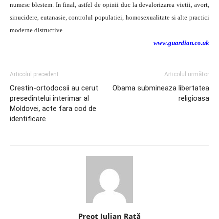
numesc blestem. In final, astfel de opinii duc la devalorizarea vietii, avort,
sinucidere, eutanasie, controlul populatiei, homosexualitate si alte practici
moderne distructive.
www.guardian.co.uk
Articolul precedent
Articolul următor
Crestin-ortodocsii au cerut
Obama submineaza libertatea
presedintelui interimar al
religioasa
Moldovei, acte fara cod de
identificare
Preot Iulian Raţă