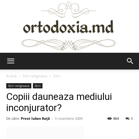
Ortodoxia.md
Acasă
Stiri religioase
Stiri
Stiri religioase
Stiri
Copiii dauneaza mediului
inconjurator?
De către
Preot Iulian Raţă
-
5 noiembrie 2009
864
0