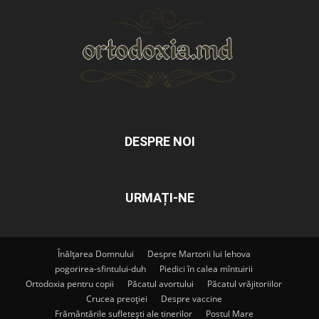
DESPRE NOI
URMAȚI-NE
Înălțarea Domnului
Despre Martorii lui Iehova
pogorirea-sfintului-duh
Piedici în calea mîntuirii
Ortodoxia pentru copii
Păcatul avortului
Păcatul vrăjitoriilor
Crucea preoției
Despre vaccine
Frământările sufletești ale tinerilor
Postul Mare