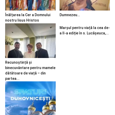
Înălțarea la Cer a Domnului
Dumnezeu…
nostru Iisus Hristos
Marșul pentru viață la cea de-
a II-a ediție în s. Lucășeuca,...
Recunoștință și
binecuvântare pentru mamele
dătătoare de viață – din
partea...