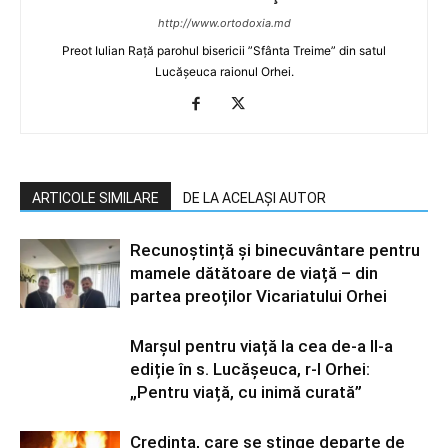
http://www.ortodoxia.md
Preot Iulian Rață parohul bisericii ”Sfânta Treime” din satul
Lucășeuca raionul Orhei.
ARTICOLE SIMILARE
DE LA ACELAȘI AUTOR
Recunoștință și binecuvântare pentru
mamele dătătoare de viață – din
partea preoților Vicariatului Orhei
Marșul pentru viață la cea de-a II-a
ediție în s. Lucășeuca, r-l Orhei:
„Pentru viață, cu inimă curată”
Credința, care se stinge departe de