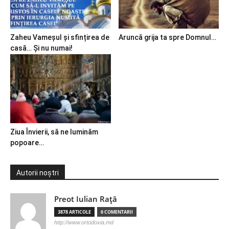
Zaheu Vameșul și sfințirea de
Aruncă grija ta spre Domnul…
casă… Și nu numai!
Ziua Învierii, să ne luminăm
popoare…
Autorii noștri
Preot Iulian Raţă
3878 ARTICOLE
6 COMENTARII
http://www.ortodoxia.md