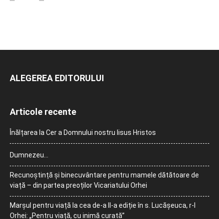
ALEGEREA EDITORULUI
Articole recente
Înălțarea la Cer a Domnului nostru Iisus Hristos
Dumnezeu…
Recunoștință și binecuvântare pentru mamele dătătoare de
viață – din partea preoților Vicariatului Orhei
Marșul pentru viață la cea de-a II-a ediție în s. Lucășeuca, r-l
Orhei: „Pentru viață, cu inimă curată”