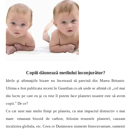
Copiii dăunează mediului înconjurător?
Ideile şi afirmaţiile bizare nu încetează să parvină din Marea Britanie.
Ultima a fost publicata recent în Guardian.co.uk unde se afirmă că „cel mai
rău lucru pe care eu şi cu tine îl putem face planetei noastre este să avem
copii.” De ce?
Cu cat sunt mai multe fiinţe pe planeta, cu atat impactul distructiv e mai
mare: emanam bioxid de carbon, folosim resursele planetei, cauzam
incalzirea globala, etc. Ceea ce Dumnezeu numeste binecuvantare, oamenii