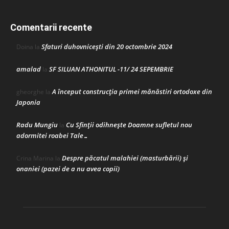
Comentarii recente
Sfaturi duhovnicești din 20 octombrie 2024
Doina
la
amalad
SF SILUAN ATHONITUL -11/ 24 SEPEMBRIE
la
A început construcţia primei mănăstiri ortodoxe din
gheorghe
la
Japonia
Radu Mungiu
Cu Sfinții odihnește Doamne sufletul nou
la
adormitei roabei Tale…
Despre păcatul malahiei (masturbării) şi
Crina Marina
la
onaniei (pazei de a nu avea copii)