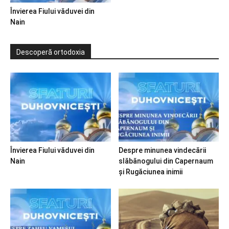
Învierea Fiului văduvei din
Nain
Descoperă ortodoxia
Învierea Fiului văduvei din
Despre minunea vindecării
Nain
slăbănogului din Capernaum
și Rugăciunea inimii