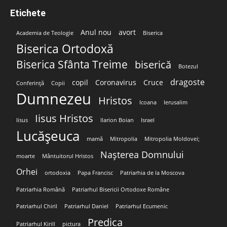
Etichete
Anul nou
avort
Academia de Teologie
Biserica
Biserica Ortodoxă
Biserica Sfânta Treime
biserică
Botezul
dragoste
copil
Coronavirus
Cruce
Conferință
Copii
Dumnezeu
Hristos
Icoana
Ierusalim
Iisus Hristos
Iisus
Ilarion Boian
Israel
Lucășeuca
mamă
Mitropolia
Mitropolia Moldovei;
Nașterea Domnului
moarte
Mântuitorul Hristos
Orhei
ortodoxia
Papa Francisc
Patriarhia de la Moscova
Patriarhia Română
Patriarhul Bisericii Ortodoxe Române
Patriarhul Chiril
Patriarhul Daniel
Patriarhul Ecumenic
Predica
Patriarhul Kirill
pictura