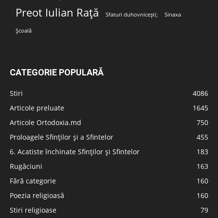
Preot Iulian Rață
Sfaturi duhovnicești;
Sinaxa
Școală
CATEGORIE POPULARĂ
Stiri
4086
Articole preluate
1645
Articole Ortodoxia.md
750
Proloagele Sfinților și a Sfintelor
455
6. Acatiste închinate Sfinților și Sfintelor
183
Rugăciuni
163
Fără categorie
160
Poezia religioasă
160
Stiri religioase
79