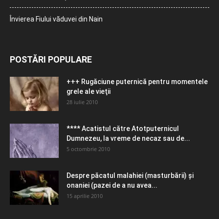
Învierea Fiului văduvei din Nain
POSTĂRI POPULARE
+++ Rugăciune puternică pentru momentele
grele ale vieţii
28 iulie 2010
**** Acatistul către Atotputernicul
Dumnezeu, la vreme de necaz sau de...
5 octombrie 2010
Despre păcatul malahiei (masturbării) şi
onaniei (pazei de a nu avea...
15 aprilie 2010