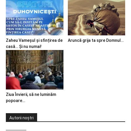
Zaheu Vameșul și sfințirea de
Aruncă grija ta spre Domnul…
casă… Și nu numai!
Ziua Învierii, să ne luminăm
popoare…
Autorii noștri