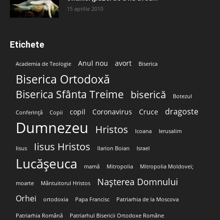
15 aprilie 2010
Etichete
Anul nou
avort
Academia de Teologie
Biserica
Biserica Ortodoxă
Biserica Sfânta Treime
biserică
Botezul
dragoste
copil
Coronavirus
Cruce
Conferință
Copii
Dumnezeu
Hristos
Icoana
Ierusalim
Iisus Hristos
Iisus
Ilarion Boian
Israel
Lucășeuca
mamă
Mitropolia
Mitropolia Moldovei;
Nașterea Domnului
moarte
Mântuitorul Hristos
Orhei
ortodoxia
Papa Francisc
Patriarhia de la Moscova
Patriarhia Română
Patriarhul Bisericii Ortodoxe Române