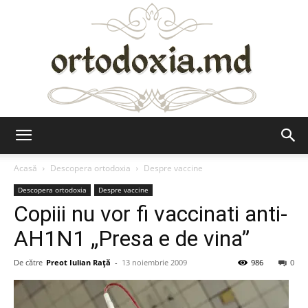
Ortodoxia.md
Acasă
Descopera ortodoxia
Despre vaccine
Descopera ortodoxia
Despre vaccine
Copiii nu vor fi vaccinati anti-
AH1N1 „Presa e de vina”
De către
Preot Iulian Raţă
-
13 noiembrie 2009
986
0