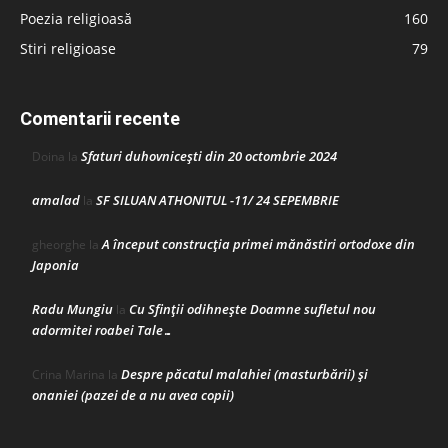
Poezia religioasă
160
Stiri religioase
79
Comentarii recente
Sfaturi duhovnicești din 20 octombrie 2024
Doina
la
amalad
SF SILUAN ATHONITUL -11/ 24 SEPEMBRIE
la
A început construcţia primei mănăstiri ortodoxe din
gheorghe
la
Japonia
Radu Mungiu
Cu Sfinții odihnește Doamne sufletul nou
la
adormitei roabei Tale…
Despre păcatul malahiei (masturbării) şi
Crina Marina
la
onaniei (pazei de a nu avea copii)