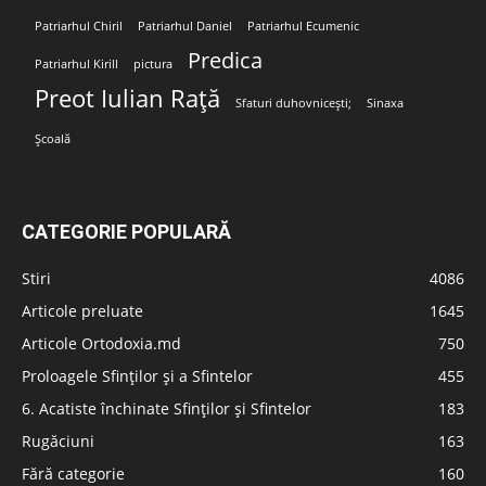
Patriarhul Chiril
Patriarhul Daniel
Patriarhul Ecumenic
Predica
Patriarhul Kirill
pictura
Preot Iulian Rață
Sfaturi duhovnicești;
Sinaxa
Școală
CATEGORIE POPULARĂ
Stiri
4086
Articole preluate
1645
Articole Ortodoxia.md
750
Proloagele Sfinților și a Sfintelor
455
6. Acatiste închinate Sfinților și Sfintelor
183
Rugăciuni
163
Fără categorie
160