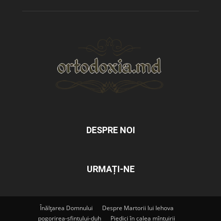
DESPRE NOI
URMAȚI-NE
Înălțarea Domnului
Despre Martorii lui Iehova
pogorirea-sfintului-duh
Piedici în calea mîntuirii