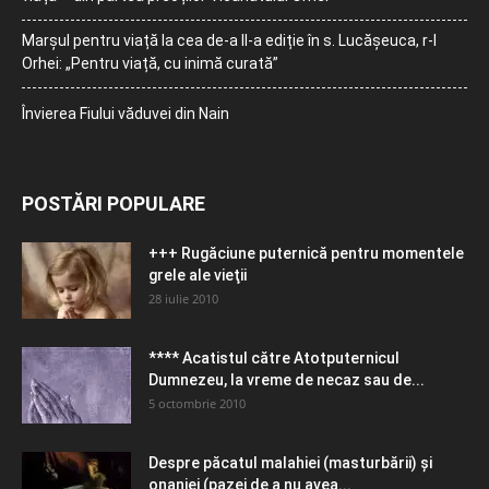
Marșul pentru viață la cea de-a II-a ediție în s. Lucășeuca, r-l
Orhei: „Pentru viață, cu inimă curată”
Învierea Fiului văduvei din Nain
POSTĂRI POPULARE
+++ Rugăciune puternică pentru momentele
grele ale vieţii
28 iulie 2010
**** Acatistul către Atotputernicul
Dumnezeu, la vreme de necaz sau de...
5 octombrie 2010
Despre păcatul malahiei (masturbării) şi
onaniei (pazei de a nu avea...