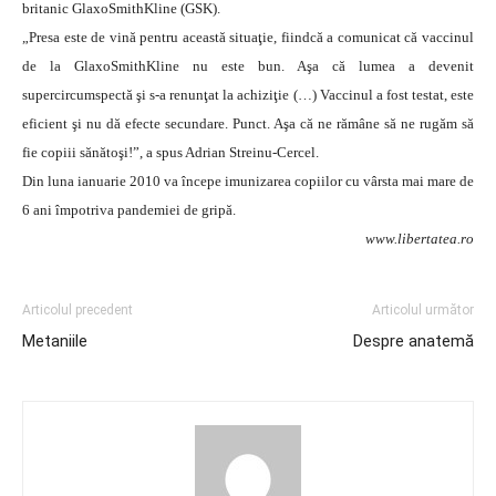
britanic GlaxoSmithKline (GSK).
„Presa este de vină pentru această situaţie, fiindcă a comunicat că vaccinul
de la GlaxoSmithKline nu este bun. Aşa că lumea a devenit
supercircumspectă şi s-a renunţat la achiziţie (…) Vaccinul a fost testat, este
eficient şi nu dă efecte secundare. Punct. Aşa că ne rămâne să ne rugăm să
fie copiii sănătoşi!”, a spus Adrian Streinu-Cercel.
Din luna ianuarie 2010 va începe imunizarea copiilor cu vârsta mai mare de
6 ani împotriva pandemiei de gripă.
www.libertatea.ro
Articolul precedent
Articolul următor
Metaniile
Despre anatemă