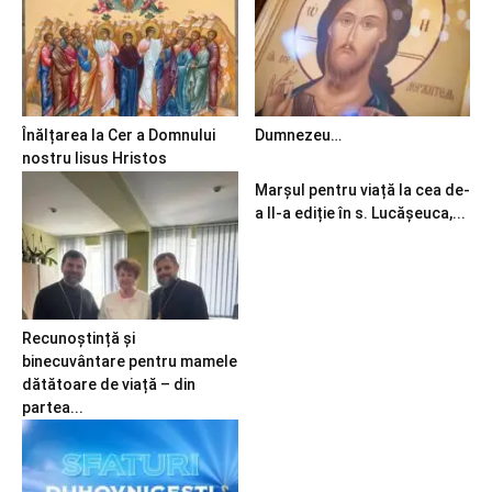
Înălțarea la Cer a Domnului
Dumnezeu…
nostru Iisus Hristos
Marșul pentru viață la cea de-
a II-a ediție în s. Lucășeuca,...
Recunoștință și
binecuvântare pentru mamele
dătătoare de viață – din
partea...