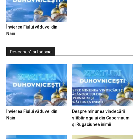
Învierea Fiului văduvei din
Nain
Descoperă ortodoxia
Învierea Fiului văduvei din
Despre minunea vindecării
Nain
slăbănogului din Capernaum
și Rugăciunea inimii