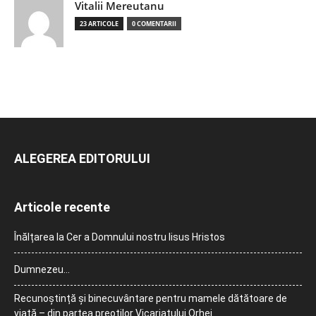
Vitalii Mereutanu
23 ARTICOLE
0 COMENTARII
ALEGEREA EDITORULUI
Articole recente
Înălțarea la Cer a Domnului nostru Iisus Hristos
Dumnezeu…
Recunoștință și binecuvântare pentru mamele dătătoare de
viață – din partea preoților Vicariatului Orhei