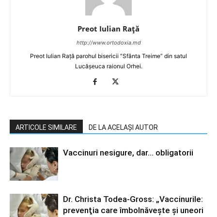
Preot Iulian Raţă
http://www.ortodoxia.md
Preot Iulian Rață parohul bisericii ”Sfânta Treime” din satul
Lucășeuca raionul Orhei.
ARTICOLE SIMILARE
DE LA ACELAȘI AUTOR
Vaccinuri nesigure, dar… obligatorii
Dr. Christa Todea-Gross: „Vaccinurile:
prevenţia care îmbolnăveşte şi uneori