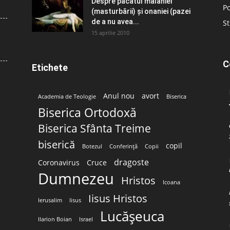
Despre păcatul malahiei
Po
(masturbării) şi onaniei (pazei
de a nu avea...
St
15 aprilie 2010
C
Etichete
Anul nou
avort
Academia de Teologie
Biserica
Biserica Ortodoxă
Biserica Sfânta Treime
biserică
copil
Botezul
Conferință
Copii
dragoste
Coronavirus
Cruce
Dumnezeu
Hristos
Icoana
Iisus Hristos
Ierusalim
Iisus
Lucășeuca
Ilarion Boian
Israel