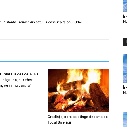
În
Na
icii ”Sfânta Treime” din satul Lucășeuca raionul Orhei.
u viață la cea de-a II-a
 Lucășeuca, r-l Orhei:
ă, cu inimă curată”
În
Na
Credința, care se stinge departe de
focul Bisericii