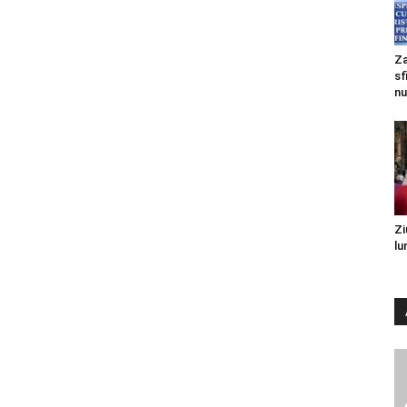
Za
sf
nu
Zi
lu