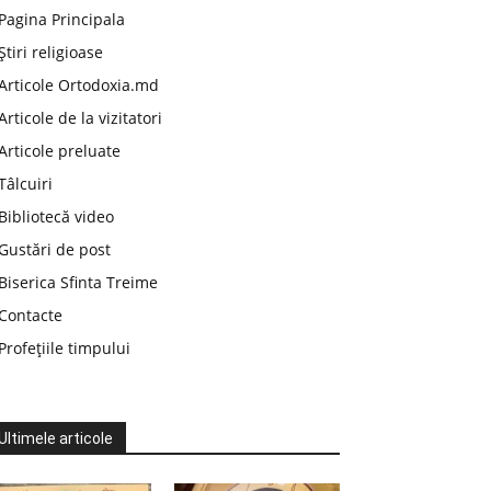
Pagina Principala
Știri religioase
Articole Ortodoxia.md
Articole de la vizitatori
Articole preluate
Tâlcuiri
Bibliotecă video
Gustări de post
Biserica Sfinta Treime
Contacte
Profețiile timpului
Ultimele articole