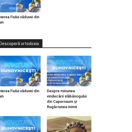
vierea Fiului văduvei din
in
Descoperă ortodoxia
vierea Fiului văduvei din
Despre minunea
in
vindecării slăbănogului
din Capernaum și
Rugăciunea inimii