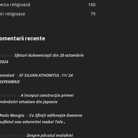
ezia religioasă
160
iri religioase
79
omentarii recente
Sfaturi duhovnicești din 20 octombrie
Doina
la
2024
amalad
SF SILUAN ATHONITUL -11/ 24
la
SEPEMBRIE
A început construcţia primei
gheorghe
la
mănăstiri ortodoxe din Japonia
Radu Mungiu
Cu Sfinții odihnește Doamne
la
sufletul nou adormitei roabei Tale…
Despre păcatul malahiei
Crina Marina
la