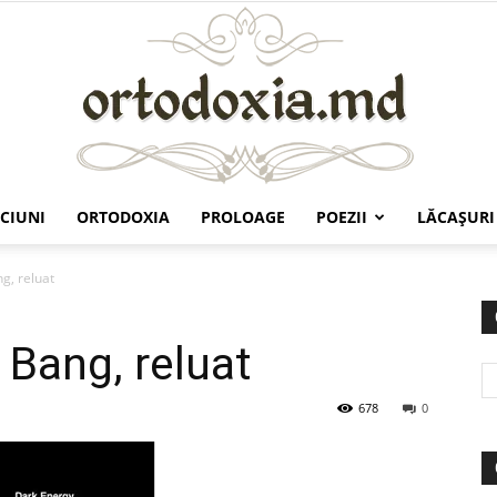
CIUNI
ORTODOXIA
PROLOAGE
POEZII
LĂCAŞURI
Ortodoxia.md
g, reluat
 Bang, reluat
678
0