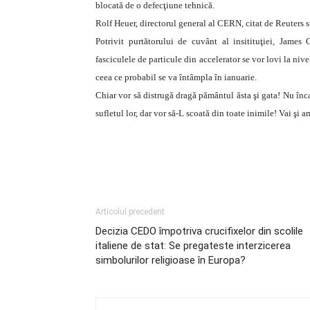
blocată de o defecţiune tehnică.
Rolf Heuer, directorul general al CERN, citat de Reuters s
Potrivit purtătorului de cuvânt al insitituţiei, James
fasciculele de particule din accelerator se vor lovi la niv
ceea ce probabil se va întâmpla în ianuarie.
Chiar vor să distrugă dragă pământul ăsta şi gata! Nu în
sufletul lor, dar vor să-L scoată din toate inimile! Vai şi a
Articolul precedent
Decizia CEDO împotriva crucifixelor din scolile
italiene de stat: Se pregateste interzicerea
simbolurilor religioase în Europa?