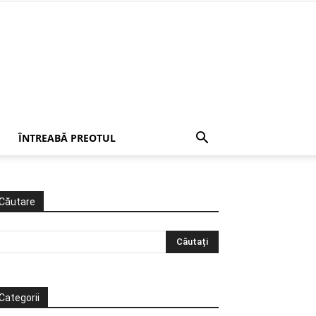
ÎNTREABĂ PREOTUL
Căutare
Categorii