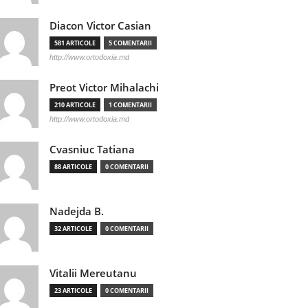
Diacon Victor Casian
581 ARTICOLE
5 COMENTARII
http://www.ortodoxia.md
Preot Victor Mihalachi
210 ARTICOLE
1 COMENTARII
http://www.ortodoxia.md
Cvasniuc Tatiana
88 ARTICOLE
0 COMENTARII
Nadejda B.
32 ARTICOLE
0 COMENTARII
Vitalii Mereutanu
23 ARTICOLE
0 COMENTARII