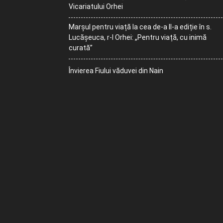
Vicariatului Orhei
Marșul pentru viață la cea de-a II-a ediție în s.
Lucășeuca, r-l Orhei: „Pentru viață, cu inimă
curată”
Învierea Fiului văduvei din Nain