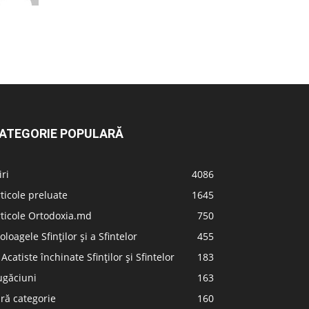
ATEGORIE POPULARĂ
iri
4086
ticole preluate
1645
ticole Ortodoxia.md
750
oloagele Sfinților și a Sfintelor
455
 Acatiste închinate Sfinților și Sfintelor
183
ugăciuni
163
ră categorie
160