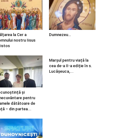
ălțarea la Cer a
Dumnezeu…
mnului nostru Iisus
istos
Marșul pentru viață la
cea de-a II-a ediție în s.
Lucășeuca,...
cunoștință și
necuvântare pentru
mele dătătoare de
ață – din partea...