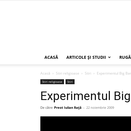
ACASĂ
ARTICOLE ŞI STUDII
RUGĂ
Acasă
Stiri religioase
Stiri
Experimentul Big Ban
Stiri religioase
Stiri
Experimentul Big
De către
Preot Iulian Raţă
-
22 noiembrie 2009