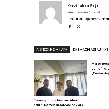
Preot Iulian Raţă
http://www.ortodoxia.md
Preot Iulian Rață parohul biser
ARTICOLE SIMILARE
DE LA ACELAȘI AUTOR
Marșul pentr
ediție în s.
„Pentru viaț
Recunoștință și binecuvântare
pentru mamele dătătoare de viață –