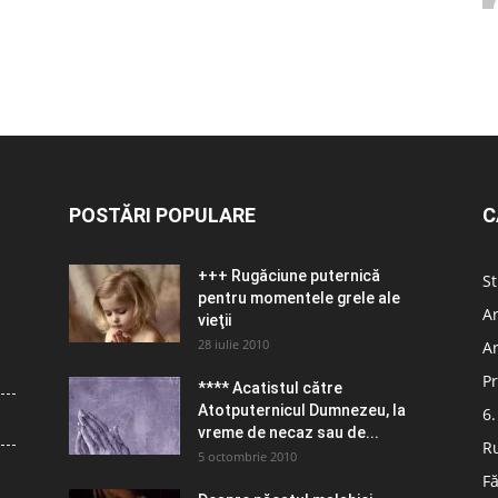
POSTĂRI POPULARE
C
+++ Rugăciune puternică
St
pentru momentele grele ale
Ar
vieţii
28 iulie 2010
Ar
Pr
**** Acatistul către
Atotputernicul Dumnezeu, la
6.
vreme de necaz sau de...
R
5 octombrie 2010
Fă