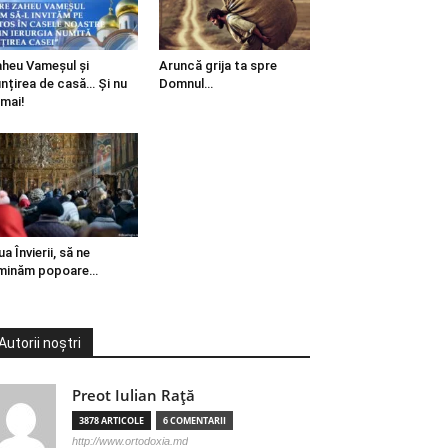
heu Vameșul și
Aruncă grija ta spre
ințirea de casă… Și nu
Domnul…
mai!
ua Învierii, să ne
minăm popoare…
Autorii noștri
Preot Iulian Raţă
3878 ARTICOLE
6 COMENTARII
http://www.ortodoxia.md