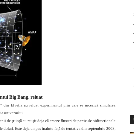
ntul Big Bang,
reluat
ă” din Elveţia au reluat experimentul prin care se încearcă simularea
ţia universului.
 de ştiinţă au reuşit deja că creeze fluxuri de particule bidirecţionale
 de dolari. Este deja un pas înainte faţă de tentativa din septembrie 2008,