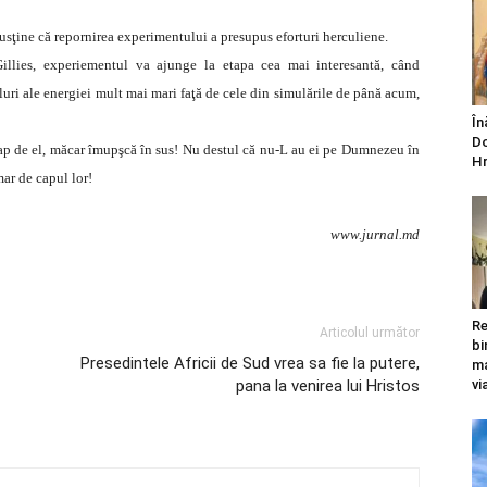
usţine că repornirea experimentului a presupus eforturi herculiene.
 Gillies, experiementul va ajunge la etapa cea mai interesantă, când
eluri ale energiei mult mai mari faţă de cele din simulările de până acum,
În
Do
cap de el, măcar îmupşcă în sus! Nu destul că nu-L au ei pe Dumnezeu în
Hr
mar de capul lor!
www.jurnal.md
Re
Articolul următor
bi
Presedintele Africii de Sud vrea sa fie la putere,
ma
pana la venirea lui Hristos
vi