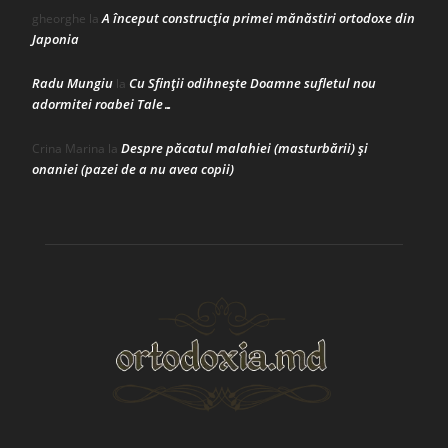
A început construcţia primei mănăstiri ortodoxe din
gheorghe
la
Japonia
Radu Mungiu
Cu Sfinții odihnește Doamne sufletul nou
la
adormitei roabei Tale…
Despre păcatul malahiei (masturbării) şi
Crina Marina
la
onaniei (pazei de a nu avea copii)