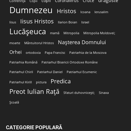
dragoste
copil
Coronavirus
Cruce
Conferință
Copii
Dumnezeu
Hristos
Icoana
Ierusalim
Iisus Hristos
Iisus
Ilarion Boian
Israel
Lucășeuca
mamă
Mitropolia
Mitropolia Moldovei;
Nașterea Domnului
moarte
Mântuitorul Hristos
Orhei
ortodoxia
Papa Francisc
Patriarhia de la Moscova
Patriarhia Română
Patriarhul Bisericii Ortodoxe Române
Patriarhul Chiril
Patriarhul Daniel
Patriarhul Ecumenic
Predica
Patriarhul Kirill
pictura
Preot Iulian Rață
Sfaturi duhovnicești;
Sinaxa
Școală
CATEGORIE POPULARĂ