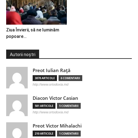
Ziua Învierii, să ne luminăm
popoare…
Autorii noștri
Preot Iulian Raţă
3878 ARTICOLE
6 COMENTARII
http://www.ortodoxia.md
Diacon Victor Casian
581 ARTICOLE
5 COMENTARII
http://www.ortodoxia.md
Preot Victor Mihalachi
210 ARTICOLE
1 COMENTARII