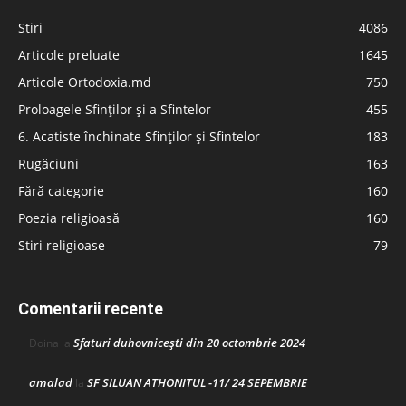
Stiri
4086
Articole preluate
1645
Articole Ortodoxia.md
750
Proloagele Sfinților și a Sfintelor
455
6. Acatiste închinate Sfinților și Sfintelor
183
Rugăciuni
163
Fără categorie
160
Poezia religioasă
160
Stiri religioase
79
Comentarii recente
Sfaturi duhovnicești din 20 octombrie 2024
Doina
la
amalad
SF SILUAN ATHONITUL -11/ 24 SEPEMBRIE
la