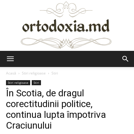
Ortodoxia.md
Acasă
Stiri religioase
Stiri
Stiri religioase
Stiri
În Scotia, de dragul
corectitudinii politice,
continua lupta împotriva
Craciunului