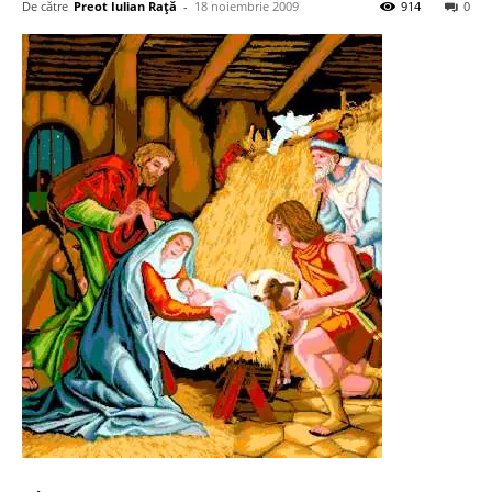
De către
Preot Iulian Raţă
-
18 noiembrie 2009
914
0