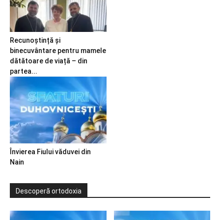
Recunoștință și
binecuvântare pentru mamele
dătătoare de viață – din
partea...
Învierea Fiului văduvei din
Nain
Descoperă ortodoxia