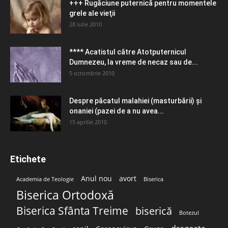
+++ Rugăciune puternică pentru momentele
grele ale vieţii
28 iulie 2010
**** Acatistul către Atotputernicul
Dumnezeu, la vreme de necaz sau de...
5 octombrie 2010
Despre păcatul malahiei (masturbării) şi
onaniei (pazei de a nu avea...
15 aprilie 2010
Etichete
Anul nou
avort
Academia de Teologie
Biserica
Biserica Ortodoxă
Biserica Sfânta Treime
biserică
Botezul