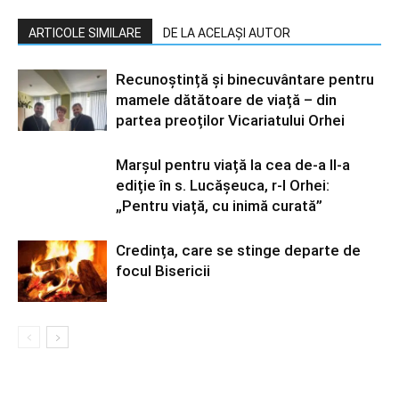
ARTICOLE SIMILARE
DE LA ACELAȘI AUTOR
Recunoștință și binecuvântare pentru
mamele dătătoare de viață – din
partea preoților Vicariatului Orhei
Marșul pentru viață la cea de-a II-a
ediție în s. Lucășeuca, r-l Orhei:
„Pentru viață, cu inimă curată”
Credința, care se stinge departe de
focul Bisericii