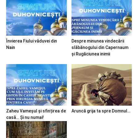
Învierea Fiului văduvei din
Despre minunea vindecării
Nain
slăbănogului din Capernaum
și Rugăciunea inimii
Zaheu Vameșul și sfințirea de
Aruncă grija ta spre Domnul…
casă… Și nu numai!