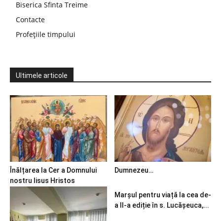
Biserica Sfinta Treime
Contacte
Profețiile timpului
Ultimele articole
Înălțarea la Cer a Domnului
Dumnezeu…
nostru Iisus Hristos
Marșul pentru viață la cea de-
a II-a ediție în s. Lucășeuca,...