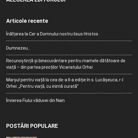
Articole recente
Înălțarea la Cer a Domnului nostru Iisus Hristos
Dumnezeu…
Recunoștință și binecuvântare pentru mamele dătătoare de
viață – din partea preoților Vicariatului Orhei
Marșul pentru viață la cea de-a II-a ediție în s. Lucășeuca, r-l
Orhei: „Pentru viață, cu inimă curată”
Învierea Fiului văduvei din Nain
POSTĂRI POPULARE