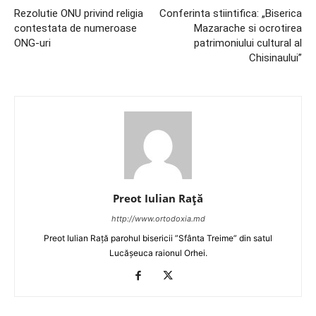
Rezolutie ONU privind religia
Conferinta stiintifica: „Biserica
contestata de numeroase
Mazarache si ocrotirea
ONG-uri
patrimoniului cultural al
Chisinaului”
Preot Iulian Raţă
http://www.ortodoxia.md
Preot Iulian Rață parohul bisericii ”Sfânta Treime” din satul
Lucășeuca raionul Orhei.