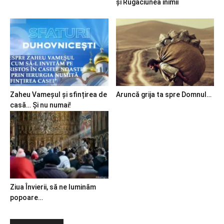
și Rugăciunea inimii
Zaheu Vameșul și sfințirea de
Aruncă grija ta spre Domnul…
casă… Și nu numai!
Ziua Învierii, să ne luminăm
popoare…