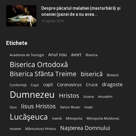
Despre păcatul malahiei (masturbării) şi
onaniei (pazei de a nu avea...
15 aprilie 2010
Etichete
Anul nou
avort
Academia de Teologie
Biserica
Biserica Ortodoxă
Biserica Sfânta Treime
biserică
Botezul
dragoste
copil
Coronavirus
Cruce
Conferință
Copii
Dumnezeu
Hristos
Icoana
Ierusalim
Iisus Hristos
Iisus
Ilarion Boian
Israel
Lucășeuca
mamă
Mitropolia
Mitropolia Moldovei;
Nașterea Domnului
moarte
Mântuitorul Hristos