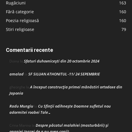
Rugăciuni
163
Fără categorie
160
Poezia religioasă
160
Stiri religioase
79
Comentarii recente
Sfaturi duhovnicești din 20 octombrie 2024
Doina
la
amalad
SF SILUAN ATHONITUL -11/ 24 SEPEMBRIE
la
A început construcţia primei mănăstiri ortodoxe din
gheorghe
la
Japonia
Radu Mungiu
Cu Sfinții odihnește Doamne sufletul nou
la
adormitei roabei Tale…
Despre păcatul malahiei (masturbării) şi
Crina Marina
la
onaniei (pazei de a nu avea copii)