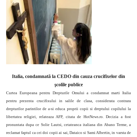
Italia, condamnată la CEDO din cauza crucifixelor din
şcolile publice
Curtea Europeana pentru Drepturile Omului a condamnat marti Italia
pentru prezenta crucifixului in salile de clasa, considerata contrara
drepturilor parintilor de a-si educa proprii copii si dreptului copilului la
libertatea religiei, relateaza AFP, citata de HotNews.ro.
Decizia a fost
pronuntata dupa ce Solie Lautsi, cetateanca italiana din Abano Terme, a
reclamat faptul ca cei doi copii ai sai, Dataico si Sami Albertin, in varsta de