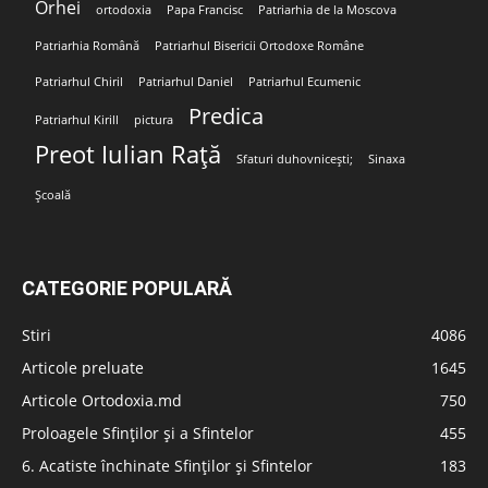
Orhei
ortodoxia
Papa Francisc
Patriarhia de la Moscova
Patriarhia Română
Patriarhul Bisericii Ortodoxe Române
Patriarhul Chiril
Patriarhul Daniel
Patriarhul Ecumenic
Predica
Patriarhul Kirill
pictura
Preot Iulian Rață
Sfaturi duhovnicești;
Sinaxa
Școală
CATEGORIE POPULARĂ
Stiri
4086
Articole preluate
1645
Articole Ortodoxia.md
750
Proloagele Sfinților și a Sfintelor
455
6. Acatiste închinate Sfinților și Sfintelor
183