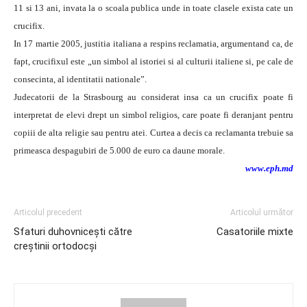
11 si 13 ani, invata la o scoala publica unde in toate clasele exista cate un
crucifix.
In 17 martie 2005, justitia italiana a respins reclamatia, argumentand ca, de
fapt, crucifixul este „un simbol al istoriei si al culturii italiene si, pe cale de
consecinta, al identitatii nationale”.
Judecatorii de la Strasbourg au considerat insa ca un crucifix poate fi
interpretat de elevi drept un simbol religios, care poate fi deranjant pentru
copiii de alta religie sau pentru atei. Curtea a decis ca reclamanta trebuie sa
primeasca despagubiri de 5.000 de euro ca daune morale.
www.eph.md
Articolul precedent
Articolul următor
Sfaturi duhovniceşti către
Casatoriile mixte
creştinii ortodocşi