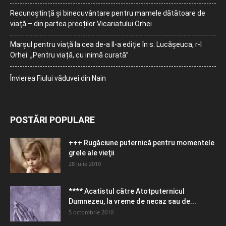
Recunoștință și binecuvântare pentru mamele dătătoare de
viață – din partea preoților Vicariatului Orhei
Marșul pentru viață la cea de-a II-a ediție în s. Lucășeuca, r-l
Orhei: „Pentru viață, cu inimă curată”
Învierea Fiului văduvei din Nain
POSTĂRI POPULARE
+++ Rugăciune puternică pentru momentele
grele ale vieţii
28 iulie 2010
**** Acatistul către Atotputernicul
Dumnezeu, la vreme de necaz sau de...
5 octombrie 2010