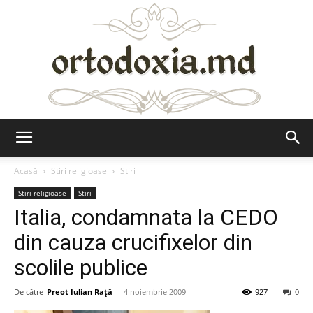
Ortodoxia.md
Acasă
Stiri religioase
Stiri
Stiri religioase
Stiri
Italia, condamnata la CEDO
din cauza crucifixelor din
scolile publice
De către
Preot Iulian Raţă
-
4 noiembrie 2009
927
0