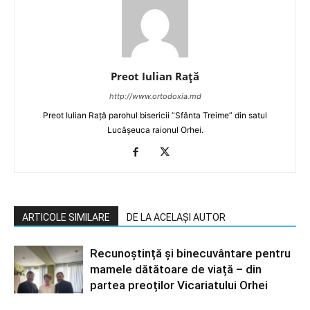
Preot Iulian Raţă
http://www.ortodoxia.md
Preot Iulian Rață parohul bisericii ”Sfânta Treime” din satul
Lucășeuca raionul Orhei.
ARTICOLE SIMILARE
DE LA ACELAȘI AUTOR
Recunoștință și binecuvântare pentru
mamele dătătoare de viață – din
partea preoților Vicariatului Orhei