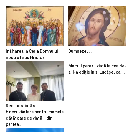
Înălțarea la Cer a Domnului
Dumnezeu…
nostru Iisus Hristos
Marșul pentru viață la cea de-
a II-a ediție în s. Lucășeuca,...
Recunoștință și
binecuvântare pentru mamele
dătătoare de viață – din
partea...