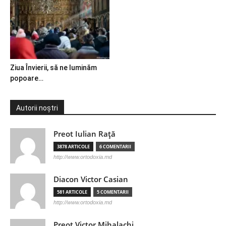
Ziua Învierii, să ne luminăm
popoare…
Autorii noștri
Preot Iulian Raţă
3878 ARTICOLE
6 COMENTARII
http://www.ortodoxia.md
Diacon Victor Casian
581 ARTICOLE
5 COMENTARII
http://www.ortodoxia.md
Preot Victor Mihalachi