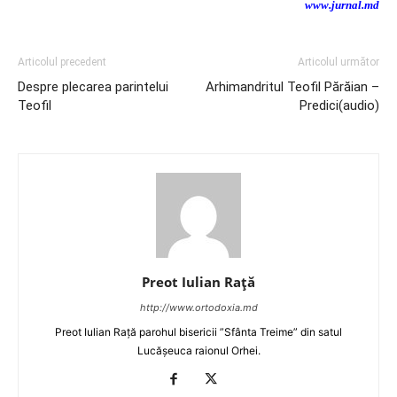
www.jurnal.md
Articolul precedent
Articolul următor
Despre plecarea parintelui
Arhimandritul Teofil Părăian –
Teofil
Predici(audio)
Preot Iulian Raţă
http://www.ortodoxia.md
Preot Iulian Rață parohul bisericii ”Sfânta Treime” din satul
Lucășeuca raionul Orhei.