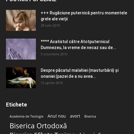
+++ Rugăciune puternică pentru momentele
grele ale vieţii
28 iulie 2010
**** Acatistul către Atotputernicul
Dumnezeu, la vreme de necaz sau de...
5 octombrie 2010
Despre păcatul malahiei (masturbării) şi
onaniei (pazei de a nu avea...
15 aprilie 2010
Etichete
Anul nou
avort
Academia de Teologie
Biserica
Biserica Ortodoxă