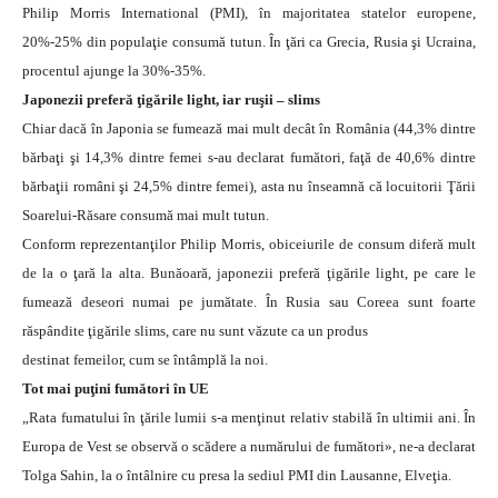
Philip Morris International (PMI), în majoritatea statelor europene,
20%-25% din populaţie consumă tutun. În ţări ca Grecia, Rusia şi Ucraina,
procentul ajunge la 30%-35%.
Japonezii preferă ţigările light, iar ruşii – slims
Chiar dacă în Japonia se fumează mai mult decât în România (44,3% dintre
bărbaţi şi 14,3% dintre femei s-au declarat fumători, faţă de 40,6% dintre
bărbaţii români şi 24,5% dintre femei), asta nu înseamnă că locuitorii Ţării
Soarelui-Răsare consumă mai mult tutun.
Conform reprezentanţilor Philip Morris, obiceiurile de consum diferă mult
de la o ţară la alta. Bunăoară, japonezii preferă ţigările light, pe care le
fumează deseori numai pe jumătate. În Rusia sau Coreea sunt foarte
răspândite ţigările slims, care nu sunt văzute ca un produs
destinat femeilor, cum se întâmplă la noi.
Tot mai puţini fumători în UE
„Rata fumatului în ţările lumii s-a menţinut relativ stabilă în ultimii ani. În
Europa de Vest se observă o scădere a numărului de fumători», ne-a declarat
Tolga Sahin, la o întâlnire cu presa la sediul PMI din Lausanne, Elveţia.