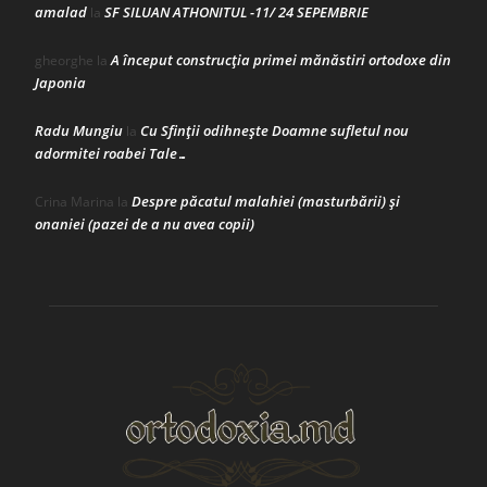
amalad
SF SILUAN ATHONITUL -11/ 24 SEPEMBRIE
la
A început construcţia primei mănăstiri ortodoxe din
gheorghe
la
Japonia
Radu Mungiu
Cu Sfinții odihnește Doamne sufletul nou
la
adormitei roabei Tale…
Despre păcatul malahiei (masturbării) şi
Crina Marina
la
onaniei (pazei de a nu avea copii)