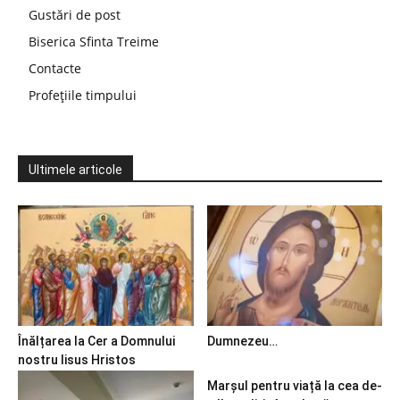
Gustări de post
Biserica Sfinta Treime
Contacte
Profețiile timpului
Ultimele articole
Înălțarea la Cer a Domnului
Dumnezeu…
nostru Iisus Hristos
Marșul pentru viață la cea de-