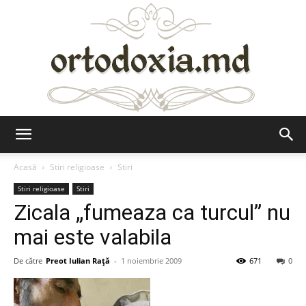
Ortodoxia.md
Acasă
Stiri religioase
Stiri
Stiri religioase
Stiri
Zicala „fumeaza ca turcul” nu
mai este valabila
De către
Preot Iulian Raţă
-
1 noiembrie 2009
671
0