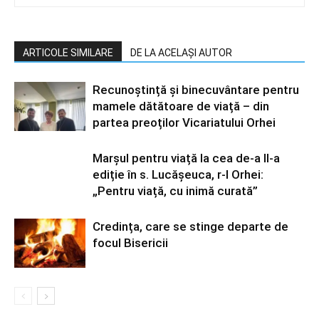
ARTICOLE SIMILARE
DE LA ACELAȘI AUTOR
Recunoștință și binecuvântare pentru
mamele dătătoare de viață – din
partea preoților Vicariatului Orhei
Marșul pentru viață la cea de-a II-a
ediție în s. Lucășeuca, r-l Orhei:
„Pentru viață, cu inimă curată”
Credința, care se stinge departe de
focul Bisericii