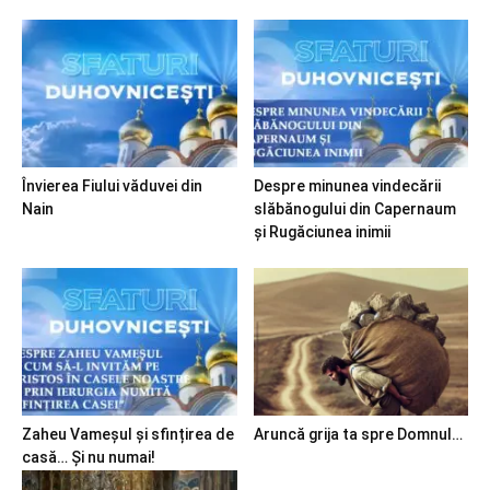
Învierea Fiului văduvei din
Despre minunea vindecării
Nain
slăbănogului din Capernaum
și Rugăciunea inimii
Zaheu Vameșul și sfințirea de
Aruncă grija ta spre Domnul…
casă… Și nu numai!