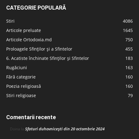
CATEGORIE POPULARĂ
Stiri
4086
Articole preluate
1645
Articole Ortodoxia.md
750
Proloagele Sfinților și a Sfintelor
455
6. Acatiste închinate Sfinților și Sfintelor
183
Rugăciuni
163
Fără categorie
160
Poezia religioasă
160
Stiri religioase
79
Comentarii recente
Sfaturi duhovnicești din 20 octombrie 2024
Doina
la