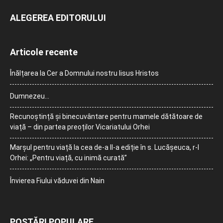
ALEGEREA EDITORULUI
Articole recente
Înălțarea la Cer a Domnului nostru Iisus Hristos
Dumnezeu…
Recunoștință și binecuvântare pentru mamele dătătoare de
viață – din partea preoților Vicariatului Orhei
Marșul pentru viață la cea de-a II-a ediție în s. Lucășeuca, r-l
Orhei: „Pentru viață, cu inimă curată”
Învierea Fiului văduvei din Nain
POSTĂRI POPULARE