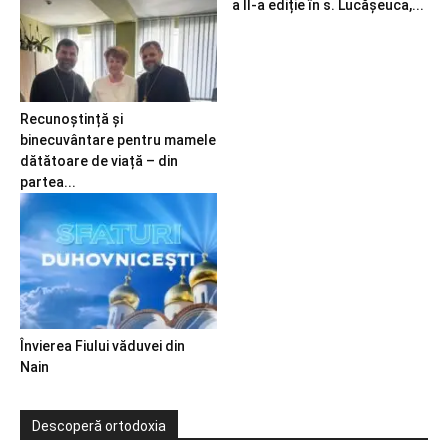
a II-a ediție în s. Lucășeuca,...
Recunoștință și
binecuvântare pentru mamele
dătătoare de viață – din
partea...
Învierea Fiului văduvei din
Nain
Descoperă ortodoxia