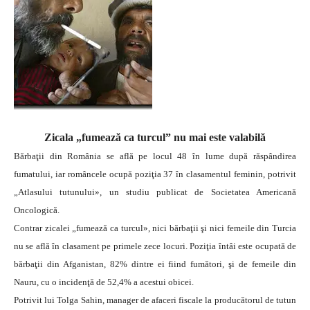
Zicala „fumează ca turcul” nu mai este valabilă
Bărbaţii din România se află pe locul 48 în lume după răspândirea
fumatului, iar româncele ocupă poziţia 37 în clasamentul feminin, potrivit
„Atlasului tutunului», un studiu publicat de Societatea Americană
Oncologică.
Contrar zicalei „fumează ca turcul», nici bărbaţii şi nici femeile din Turcia
nu se află în clasament pe primele zece locuri. Poziţia întâi este ocupată de
bărbaţii din Afganistan, 82% dintre ei fiind fumători, şi de femeile din
Nauru, cu o incidenţă de 52,4% a acestui obicei.
Potrivit lui Tolga Sahin, manager de afaceri fiscale la producătorul de tutun