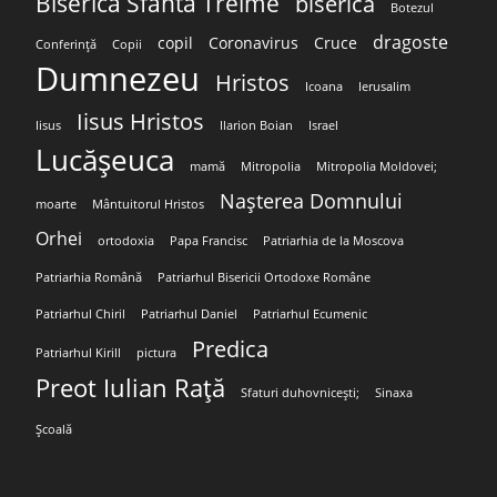
Biserica Sfânta Treime
biserică
Botezul
dragoste
copil
Coronavirus
Cruce
Conferință
Copii
Dumnezeu
Hristos
Icoana
Ierusalim
Iisus Hristos
Iisus
Ilarion Boian
Israel
Lucășeuca
mamă
Mitropolia
Mitropolia Moldovei;
Nașterea Domnului
moarte
Mântuitorul Hristos
Orhei
ortodoxia
Papa Francisc
Patriarhia de la Moscova
Patriarhia Română
Patriarhul Bisericii Ortodoxe Române
Patriarhul Chiril
Patriarhul Daniel
Patriarhul Ecumenic
Predica
Patriarhul Kirill
pictura
Preot Iulian Rață
Sfaturi duhovnicești;
Sinaxa
Școală