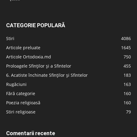
CATEGORIE POPULARĂ
Stiri
4086
Articole preluate
1645
Articole Ortodoxia.md
750
Proloagele Sfinților și a Sfintelor
455
6. Acatiste închinate Sfinților și Sfintelor
183
Rugăciuni
163
Fără categorie
160
Poezia religioasă
160
Stiri religioase
79
Comentarii recente