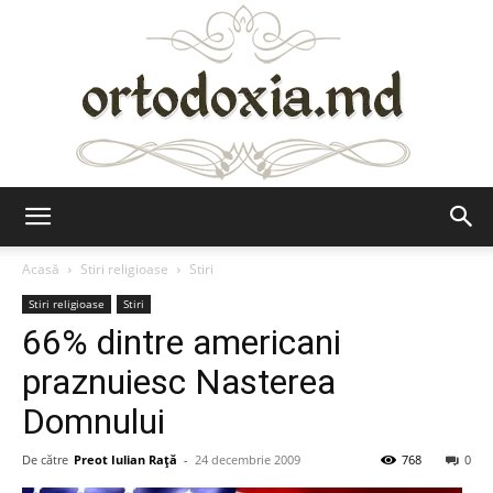
Ortodoxia.md
Acasă
Stiri religioase
Stiri
Stiri religioase
Stiri
66% dintre americani
praznuiesc Nasterea
Domnului
De către
Preot Iulian Raţă
-
24 decembrie 2009
768
0