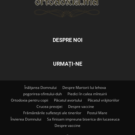
DESPRE NOI
URMAȚI-NE
Înălțarea Domnului
Despre Martorii lui Iehova
pogorirea-sfintului-duh
Piedici în calea mîntuirii
Ortodoxia pentru copii
Păcatul avortului
Păcatul vrăjitoriilor
Crucea preoției
Despre vaccine
Frământările sufletești ale tinerilor
Postul Mare
Învierea Domnului
Sa finisam impreuna biserica din lucaseuca
Despre vaccine