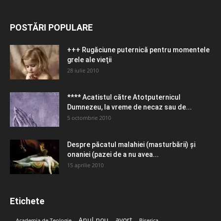
POSTĂRI POPULARE
+++ Rugăciune puternică pentru momentele
grele ale vieţii
28 iulie 2010
**** Acatistul către Atotputernicul
Dumnezeu, la vreme de necaz sau de...
5 octombrie 2010
Despre păcatul malahiei (masturbării) şi
onaniei (pazei de a nu avea...
15 aprilie 2010
Etichete
Anul nou
avort
Academia de Teologie
Biserica