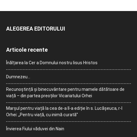
ALEGEREA EDITORULUI
Articole recente
Înălțarea la Cer a Domnului nostru Iisus Hristos
Dumnezeu…
Recunoștință și binecuvântare pentru mamele dătătoare de
viață – din partea preoților Vicariatului Orhei
Marșul pentru viață la cea de-a II-a ediție în s. Lucășeuca, r-l
Orhei: „Pentru viață, cu inimă curată”
Învierea Fiului văduvei din Nain