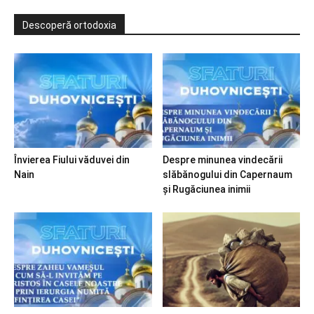
Descoperă ortodoxia
Învierea Fiului văduvei din
Despre minunea vindecării
Nain
slăbănogului din Capernaum
și Rugăciunea inimii