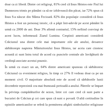
doar ca zi liberă. Dintre cei religioşi, 81% cred că Iisus Hristos este Fiul lui
Dumnezeu trimis pe pământ ca să ne izbăvească din păcat, iar 72% spun că
Iisus S-a născut din Sfânta Fecioară.
82% din populaţie consideră că Iisus
Hristos a fost un personaj istoric, că a păşit într-adevăr pe acest pământ în
urmă cu 2000 de ani. Doar 3% afirmă contrariul, 15% nefiind convinşi de
acest lucru, informează Ziarul Lumina.
Creştinii americani consideră
Crăciunul una dintre cele mai importante zile ale anului, deoarece
sărbătoreşte naşterea Mântuitorului Iisus Hristos, iar aceia care cinstesc
această zi sunt întru totul de acord cu punctele centrale ale învăţăturii de
credinţă asociate acestui praznic.
În urmă cu exact un an, 64% dintre americani spuneau că sărbătoresc
Crăciunul ca eveniment religios, în timp ce 27% îl vedeau doar ca pe un
moment civil. O majoritate absolută este de acord că sărbătorile lunii
decembrie reprezintă cea mai frumoasă perioadă a anului. Părerile se împart
în privinţa cumpărăturilor de sezon, între cei care cred că sunt parte a
bucuriei de Crăciun şi cei care spun că sunt o povară. O altă certitudine în
opiniile americanilor se referă la permiterea afişării simbolurilor religioase