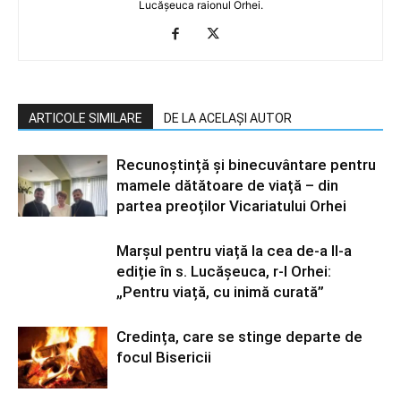
Lucășeuca raionul Orhei.
ARTICOLE SIMILARE
DE LA ACELAȘI AUTOR
Recunoștință și binecuvântare pentru
mamele dătătoare de viață – din
partea preoților Vicariatului Orhei
Marșul pentru viață la cea de-a II-a
ediție în s. Lucășeuca, r-l Orhei:
„Pentru viață, cu inimă curată”
Credința, care se stinge departe de
focul Bisericii