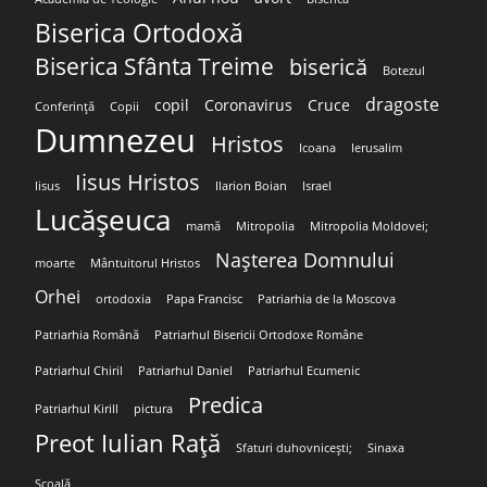
Biserica Ortodoxă
Biserica Sfânta Treime
biserică
Botezul
dragoste
copil
Coronavirus
Cruce
Conferință
Copii
Dumnezeu
Hristos
Icoana
Ierusalim
Iisus Hristos
Iisus
Ilarion Boian
Israel
Lucășeuca
mamă
Mitropolia
Mitropolia Moldovei;
Nașterea Domnului
moarte
Mântuitorul Hristos
Orhei
ortodoxia
Papa Francisc
Patriarhia de la Moscova
Patriarhia Română
Patriarhul Bisericii Ortodoxe Române
Patriarhul Chiril
Patriarhul Daniel
Patriarhul Ecumenic
Predica
Patriarhul Kirill
pictura
Preot Iulian Rață
Sfaturi duhovnicești;
Sinaxa
Școală