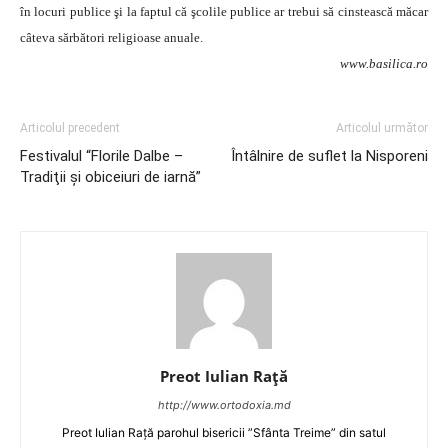
în locuri publice şi la faptul că şcolile publice ar trebui să cinstească măcar
câteva sărbători religioase anuale.
www.basilica.ro
Articolul precedent
Articolul următor
Festivalul “Florile Dalbe –
Întâlnire de suflet la Nisporeni
Tradiţii şi obiceiuri de iarnă”
Preot Iulian Raţă
http://www.ortodoxia.md
Preot Iulian Rață parohul bisericii ”Sfânta Treime” din satul