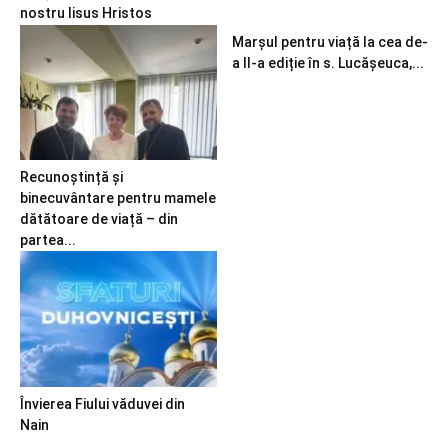
nostru Iisus Hristos
Marșul pentru viață la cea de-
a II-a ediție în s. Lucășeuca,...
Recunoștință și
binecuvântare pentru mamele
dătătoare de viață – din
partea...
Învierea Fiului văduvei din
Nain