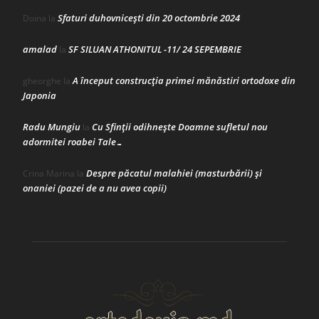
Sfaturi duhovnicești din 20 octombrie 2024
Doina
la
amalad
SF SILUAN ATHONITUL -11/ 24 SEPEMBRIE
la
A început construcţia primei mănăstiri ortodoxe din
gheorghe
la
Japonia
Radu Mungiu
Cu Sfinții odihnește Doamne sufletul nou
la
adormitei roabei Tale…
Despre păcatul malahiei (masturbării) şi
Crina Marina
la
onaniei (pazei de a nu avea copii)