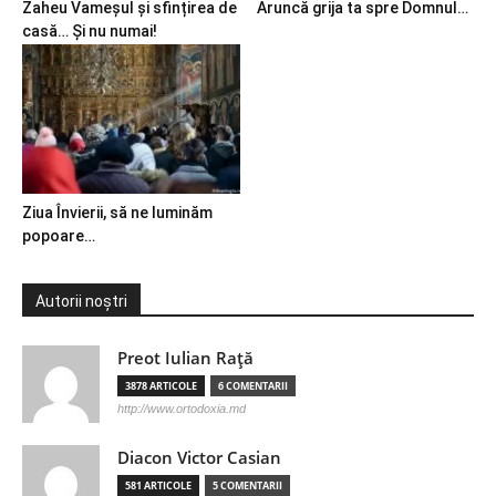
Zaheu Vameșul și sfințirea de
Aruncă grija ta spre Domnul…
casă… Și nu numai!
Ziua Învierii, să ne luminăm
popoare…
Autorii noștri
Preot Iulian Raţă
3878 ARTICOLE
6 COMENTARII
http://www.ortodoxia.md
Diacon Victor Casian
581 ARTICOLE
5 COMENTARII