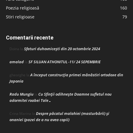
Poezia religioasă
160
Stiri religioase
79
Comentarii recente
Sfaturi duhovnicești din 20 octombrie 2024
Doina
la
amalad
SF SILUAN ATHONITUL -11/ 24 SEPEMBRIE
la
A început construcţia primei mănăstiri ortodoxe din
gheorghe
la
Japonia
Radu Mungiu
Cu Sfinții odihnește Doamne sufletul nou
la
adormitei roabei Tale…
Despre păcatul malahiei (masturbării) şi
Crina Marina
la
onaniei (pazei de a nu avea copii)