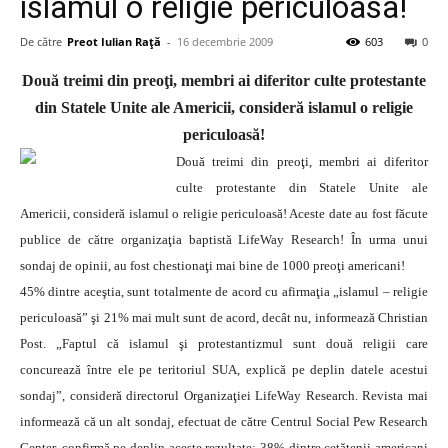
islamul o religie periculoasa!
De către
Preot Iulian Raţă
-
16 decembrie 2009
603
0
Două treimi din preoţi, membri ai diferitor culte protestante
din Statele Unite ale Americii, consideră islamul o religie
periculoasă!
Două treimi din preoţi, membri ai diferitor
culte protestante din Statele Unite ale
Americii, consideră islamul o religie periculoasă! Aceste date au fost făcute
publice de către organizaţia baptistă LifeWay Research! În urma unui
sondaj de opinii, au fost chestionaţi mai bine de 1000 preoţi americani!
45% dintre aceştia, sunt totalmente de acord cu afirmaţia „islamul – religie
periculoasă” şi 21% mai mult sunt de acord, decât nu, informează Christian
Post. „Faptul că islamul şi protestantizmul sunt două religii care
concurează între ele pe teritoriul SUA, explică pe deplin datele acestui
sondaj”, consideră directorul Organizaţiei LifeWay Research. Revista mai
informează că un alt sondaj, efectuat de către Centrul Social Pew Research
Center, confirmă pe deplin aceste rezultate: 38% dintre cetăţenii americani