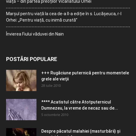
viață – din partea preoților Vicariatului Orhei
Marșul pentru viață la cea de-a II-a ediție în s. Lucășeuca, r-l
Orhei: „Pentru viață, cu inimă curată”
Învierea Fiului văduvei din Nain
POSTĂRI POPULARE
+++ Rugăciune puternică pentru momentele
grele ale vieţii
28 iulie 2010
**** Acatistul către Atotputernicul
Dumnezeu, la vreme de necaz sau de...
5 octombrie 2010
Despre păcatul malahiei (masturbării) şi