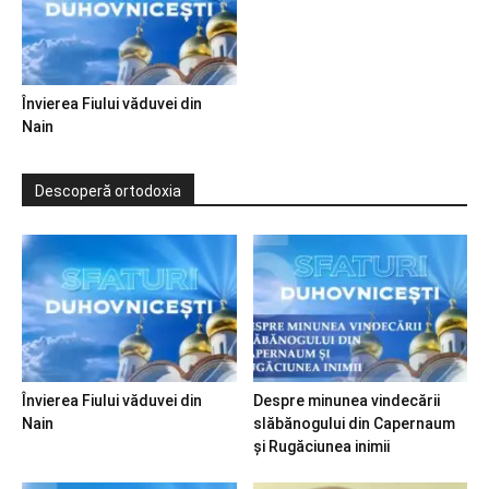
Învierea Fiului văduvei din
Nain
Descoperă ortodoxia
Învierea Fiului văduvei din
Despre minunea vindecării
Nain
slăbănogului din Capernaum
și Rugăciunea inimii