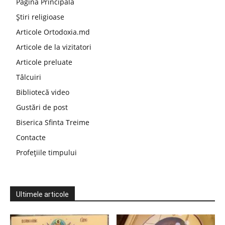
Pagina Principala
Știri religioase
Articole Ortodoxia.md
Articole de la vizitatori
Articole preluate
Tâlcuiri
Bibliotecă video
Gustări de post
Biserica Sfinta Treime
Contacte
Profețiile timpului
Ultimele articole