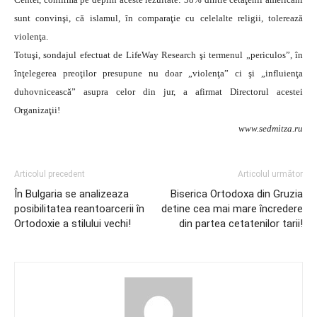
sunt convinşi, că islamul, în comparaţie cu celelalte religii, tolerează
violenţa.
Totuşi, sondajul efectuat de LifeWay Research şi termenul „periculos”, în
înţelegerea preoţilor presupune nu doar „violenţa” ci şi „influienţa
duhovnicească” asupra celor din jur, a afirmat Directorul acestei
Organizaţii!
www.sedmitza.ru
Articolul precedent
Articolul următor
În Bulgaria se analizeaza
Biserica Ortodoxa din Gruzia
posibilitatea reantoarcerii în
detine cea mai mare încredere
Ortodoxie a stilului vechi!
din partea cetatenilor tarii!