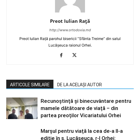
Preot Iulian Raţă
http://www.ortodoxia.md
Preot Iulian Rață parohul bisericii ”Sfânta Treime” din satul
Lucășeuca raionul Orhei.
ARTICOLE SIMILARE
DE LA ACELAȘI AUTOR
Recunoștință și binecuvântare pentru
mamele dătătoare de viață – din
partea preoților Vicariatului Orhei
Marșul pentru viață la cea de-a II-a
ediție în s. Lucășeuca, r-l Orhei: