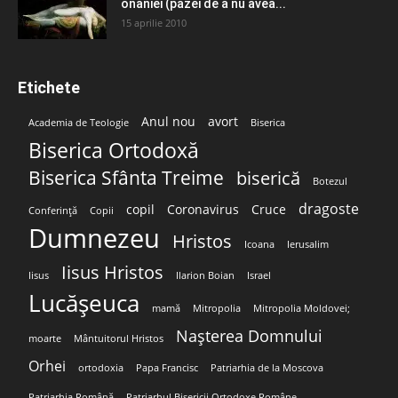
onaniei (pazei de a nu avea...
15 aprilie 2010
Etichete
Anul nou
avort
Academia de Teologie
Biserica
Biserica Ortodoxă
Biserica Sfânta Treime
biserică
Botezul
dragoste
copil
Coronavirus
Cruce
Conferință
Copii
Dumnezeu
Hristos
Icoana
Ierusalim
Iisus Hristos
Iisus
Ilarion Boian
Israel
Lucășeuca
mamă
Mitropolia
Mitropolia Moldovei;
Nașterea Domnului
moarte
Mântuitorul Hristos
Orhei
ortodoxia
Papa Francisc
Patriarhia de la Moscova
Patriarhia Română
Patriarhul Bisericii Ortodoxe Române