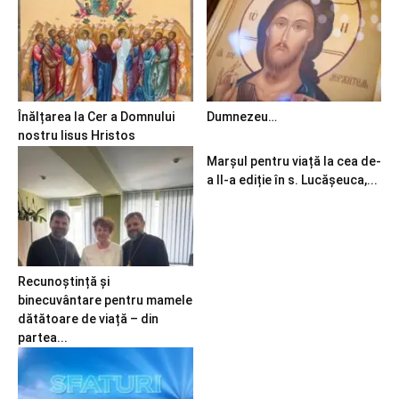
Înălțarea la Cer a Domnului
Dumnezeu…
nostru Iisus Hristos
Marșul pentru viață la cea de-
a II-a ediție în s. Lucășeuca,...
Recunoștință și
binecuvântare pentru mamele
dătătoare de viață – din
partea...