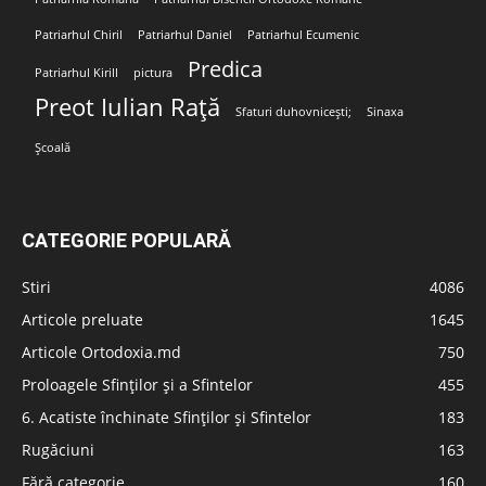
Patriarhul Chiril
Patriarhul Daniel
Patriarhul Ecumenic
Predica
Patriarhul Kirill
pictura
Preot Iulian Rață
Sfaturi duhovnicești;
Sinaxa
Școală
CATEGORIE POPULARĂ
Stiri
4086
Articole preluate
1645
Articole Ortodoxia.md
750
Proloagele Sfinților și a Sfintelor
455
6. Acatiste închinate Sfinților și Sfintelor
183
Rugăciuni
163
Fără categorie
160