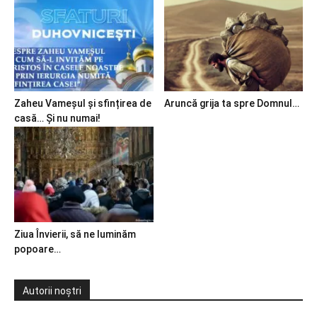
Zaheu Vameșul și sfințirea de
Aruncă grija ta spre Domnul…
casă… Și nu numai!
Ziua Învierii, să ne luminăm
popoare…
Autorii noștri