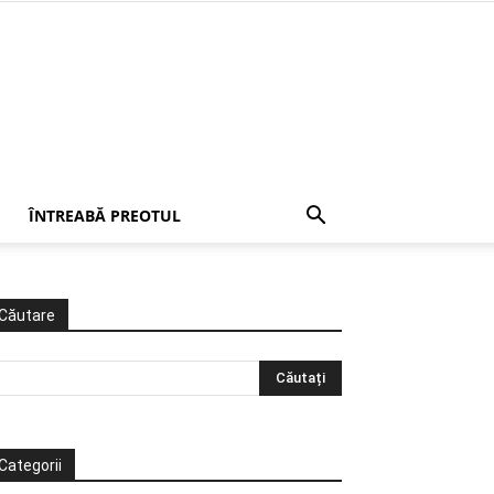
ÎNTREABĂ PREOTUL
Căutare
Categorii