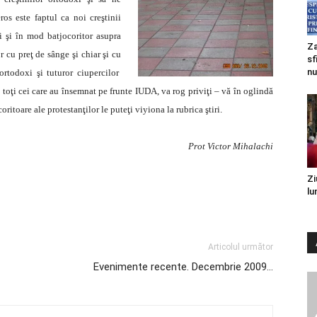
os este faptul ca noi creştinii
i şi în mod batjocoritor asupra
Za
r cu preţ de sânge şi chiar şi cu
sf
nu
 ortodoxi
şi tuturor ciupercilor
e toţi cei care au însemnat pe frunte
IUDA, va rog priviţi – vă în oglindă
oritoare ale protestanţilor le puteţi viyiona la rubrica ştiri.
Prot Victor Mihalachi
Zi
lu
Articolul următor
Evenimente recente. Decembrie 2009…