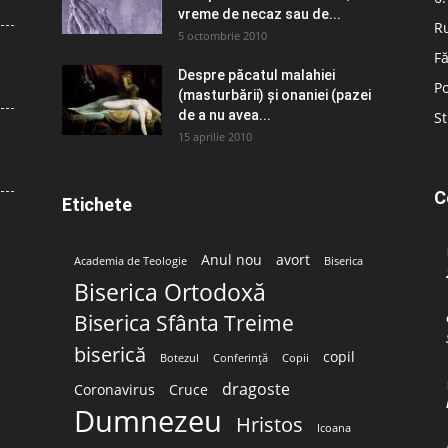
vreme de necaz sau de...
R
5 octombrie 2010
Fă
Despre păcatul malahiei
Po
(masturbării) şi onaniei (pazei
de a nu avea...
St
15 aprilie 2010
C
Etichete
Anul nou
avort
Academia de Teologie
Biserica
Biserica Ortodoxă
Biserica Sfânta Treime
biserică
copil
Botezul
Conferință
Copii
dragoste
Coronavirus
Cruce
Dumnezeu
Hristos
Icoana