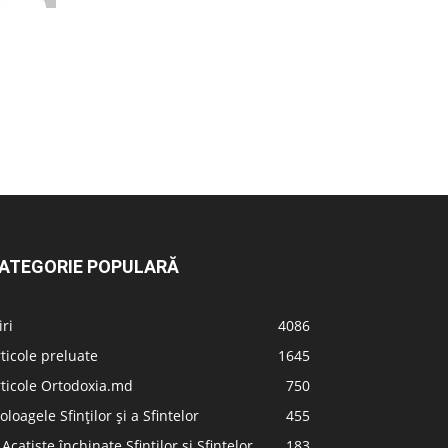
ATEGORIE POPULARĂ
iri
4086
ticole preluate
1645
ticole Ortodoxia.md
750
oloagele Sfinților și a Sfintelor
455
 Acatiste închinate Sfinților și Sfintelor
183