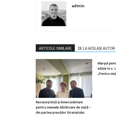
admin
ARTICOLE SIMILARE
DE LA ACELAȘI AUTOR
Marșul pentr
ediție în s.
„Pentru viaț
Recunoștință și binecuvântare
pentru mamele dătătoare de viață –
din partea preoților Vicariatului