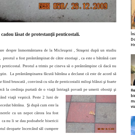
adou lăsat de protestanţii penticostali.
În
Do
Hr
rmare despre înmormântarea de la Micleuşeni , Straşeni după un studiu
, preotul a fost preântâmpinat de către enoriaşi , ca este o bătrână care
t penticostal.
Preotul a trimis pe cineva să o preântâmpine că dacă nu
ştin. La preântâmpinarea făcută bătrâna a declarat că este de acord să
 fiind bruscată , convinsă cu sila de penticostalii miloşi blânzi şi foarte
rcă la credinţa purtată de o viaţă întriagă povară pe umerii obosiţi şi
Re
bi
vând viaţă veşnică. Peste 2 luni de
ma
 decedat bătrâna. Şi după cum este la
vi
ginerele cu un nepot cărora lea fost
 ca nu li se dau podoabele bisericii
eotul deoparte încercând săl cumpere