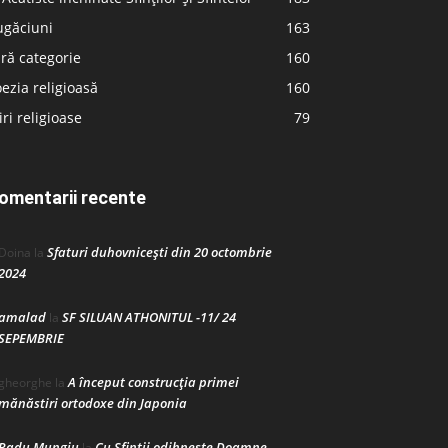
ugăciuni
163
ră categorie
160
ezia religioasă
160
iri religioase
79
omentarii recente
Sfaturi duhovnicești din 20 octombrie
Doina
la
2024
amalad
SF SILUAN ATHONITUL -11/ 24
la
SEPEMBRIE
A început construcţia primei
gheorghe
la
mănăstiri ortodoxe din Japonia
Radu Mungiu
Cu Sfinții odihnește Doamne
la