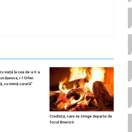
u viață la cea de-a II-a
 Lucășeuca, r-l Orhei:
ă, cu inimă curată”
Credința, care se stinge departe de
focul Bisericii