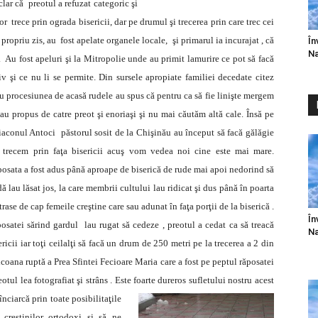
 clar că preotul a refuzat categoric şi
r trece prin ograda bisericii, dar pe drumul şi trecerea prin care trec cei
 propriu zis, au fost apelate organele locale, şi primarul ia incurajat , că
În
Na
i. Au fost apeluri şi la Mitropolie unde au primit lamurire ce pot să facă
iv şi ce nu li se permite.
Din sursele apropiate
familiei decedate citez
u procesiunea de acasă rudele au spus că pentru ca să fie linişte mergem
u propus de catre preot şi enoriaşi şi nu mai căutăm altă cale. Însă pe
aconul Antoci păstorul sosit de la Chişinău au început să facă gălăgie
 trecem prin faţa bisericii acuş vom vedea noi cine este mai mare.
osata a fost adus până aproape de biserică de rude mai apoi nedorind să
ă lau lăsat jos, la care membrii cultului lau ridicat şi dus până în poarta
rase de cap femeile creştine care sau adunat în faţa porţii de la biserică .
În
osatei sărind gardul lau rugat să cedeze , preotul a cedat ca să treacă
Na
icii iar toţi ceilalţi să facă un drum de 250 metri pe la trecerea a 2 din
coana ruptă a Prea Sfintei Fecioare Maria care a fost pe peptul răposatei
eotul lea fotografiat şi strâns . Este foarte dureros sufletului nostru acest
înci
a
rcă prin toate posibilitaţile
a creştinilor ortodoxi şi să ne