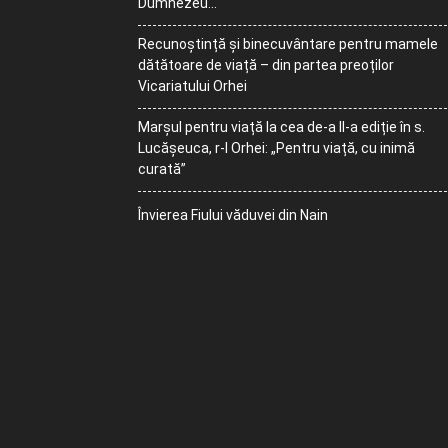
Dumnezeu…
Recunoștință și binecuvântare pentru mamele
dătătoare de viață – din partea preoților
Vicariatului Orhei
Marșul pentru viață la cea de-a II-a ediție în s.
Lucășeuca, r-l Orhei: „Pentru viață, cu inimă
curată”
Învierea Fiului văduvei din Nain