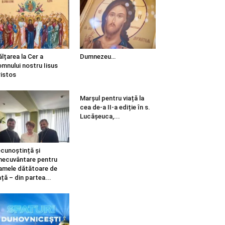
ălțarea la Cer a
Dumnezeu…
mnului nostru Iisus
istos
Marșul pentru viață la
cea de-a II-a ediție în s.
Lucășeuca,...
cunoștință și
necuvântare pentru
mele dătătoare de
ață – din partea...