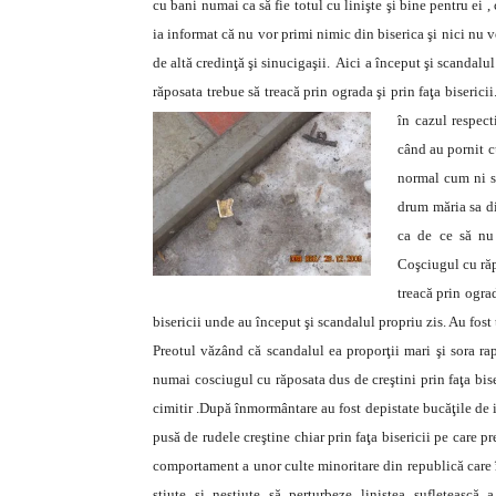
cu bani numai ca să fie totul cu linişte şi bine pentru ei ,
ia informat că nu vor primi nimic din biserica şi nici nu vo
de altă credinţă şi sinucigaşii. Aici a început şi scandalul
răposata trebue să treacă prin ograda şi prin faţa biserici
în cazul respect
când au pornit c
normal cum ni sa
drum măria sa di
ca de ce să nu
Coşciugul cu răp
treacă prin ograd
bisericii unde au început şi scandalul propriu zis. Au fost t
Preotul văzând că scandalul ea proporţii mari şi sora rap
numai cosciugul cu răposata dus de creştini prin faţa biser
cimitir .După înmormântare au fost depistate bucăţile de i
pusă de rudele creştine
chiar prin faţa bisericii pe care pr
comportament a unor culte minoritare din republică care
stiute şi neştiute să perturbeze liniştea sufletească 