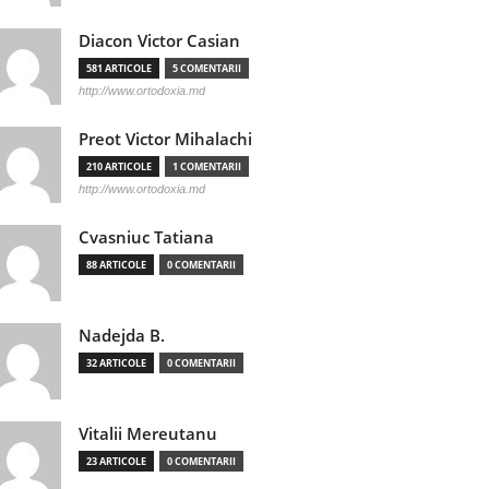
Diacon Victor Casian
581 ARTICOLE
5 COMENTARII
http://www.ortodoxia.md
Preot Victor Mihalachi
210 ARTICOLE
1 COMENTARII
http://www.ortodoxia.md
Cvasniuc Tatiana
88 ARTICOLE
0 COMENTARII
Nadejda B.
32 ARTICOLE
0 COMENTARII
Vitalii Mereutanu
23 ARTICOLE
0 COMENTARII