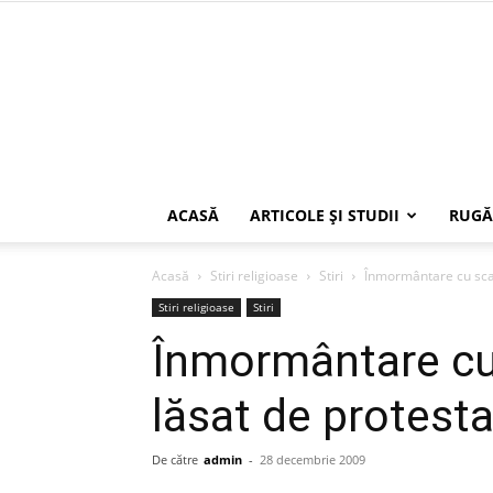
ACASĂ
ARTICOLE ŞI STUDII
RUGĂ
Acasă
Stiri religioase
Stiri
Înmormântare cu scand
Stiri religioase
Stiri
Înmormântare cu
lăsat de protesta
De către
admin
-
28 decembrie 2009