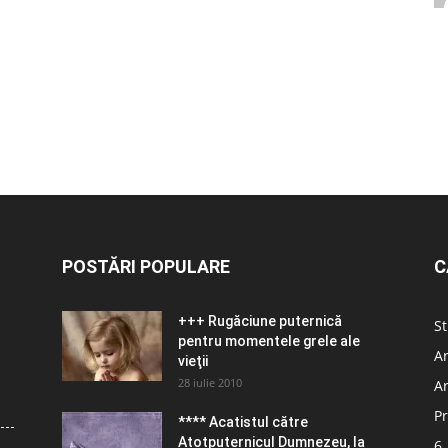
POSTĂRI POPULARE
C
+++ Rugăciune puternică
St
pentru momentele grele ale
Ar
vieţii
28 iulie 2010
Ar
Pr
**** Acatistul către
Atotputernicul Dumnezeu, la
6.