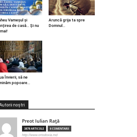
heu Vameșul și
Aruncă grija ta spre
ințirea de casă… Și nu
Domnul…
mai!
ua Învierii, să ne
minăm popoare…
Autorii noștri
Preot Iulian Raţă
3878 ARTICOLE
6 COMENTARII
http://www.ortodoxia.md