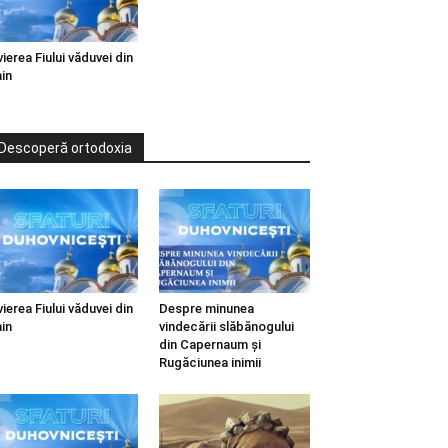
vierea Fiului văduvei din
in
Descoperă ortodoxia
vierea Fiului văduvei din
Despre minunea
in
vindecării slăbănogului
din Capernaum și
Rugăciunea inimii