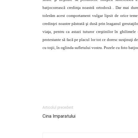
batjocorească credinţa noastră ortodoxă . Dar mai durer
tolerăm acest comportament vulgar lipsit de orice teme
credinţei noastre
păstrată şi dusă prin leaganul greutaţilo
viaţa, pentru ca astazi tuturor creştinilor în ghilimele
protestante
să facă pe placul lor tot ce doresc susţinuţi d
cu toţii, în oglinda sufletului vostru. Pozele cu foto batjoc
Articolul precedent
Cina Imparatului