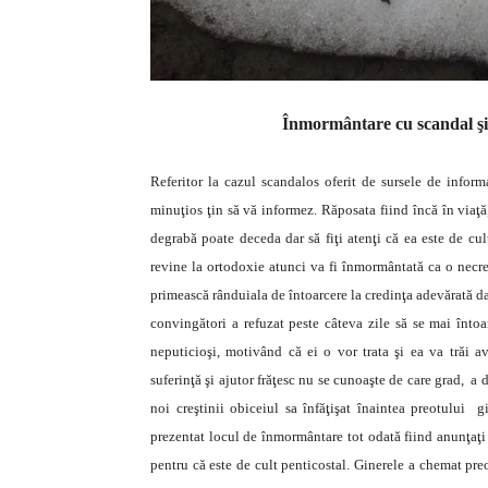
Înmormântare cu scandal şi c
Referitor la cazul scandalos oferit de sursele de info
minuţios
ţin să vă informez. Răposata fiind încă în viaţă
degrabă poate deceda dar să fiţi atenţi că ea este de cul
revine la ortodoxie atunci va fi înmormântată ca o necre
primească rânduiala de întoarcere la credinţa adevărată dar
convingători a refuzat peste câteva zile să se mai întoa
neputicioşi,
motivând că ei o vor trata şi ea va trăi a
suferinţă şi ajutor frăţesc nu se cunoaşte de care grad, a
noi creştinii obiceiul sa înfăţişat înaintea preotului 
prezentat locul de înmormântare tot odată fiind anunţaţi
pentru că este de cult penticostal. Ginerele a chemat pr