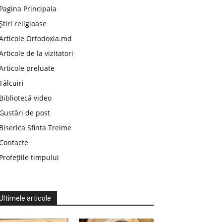
Pagina Principala
Știri religioase
Articole Ortodoxia.md
Articole de la vizitatori
Articole preluate
Tâlcuiri
Bibliotecă video
Gustări de post
Biserica Sfinta Treime
Contacte
Profețiile timpului
Ultimele articole