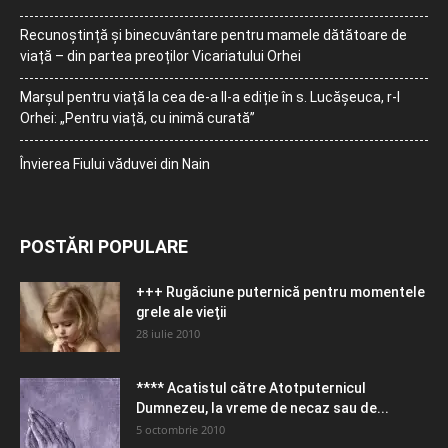
Recunoștință și binecuvântare pentru mamele dătătoare de
viață – din partea preoților Vicariatului Orhei
Marșul pentru viață la cea de-a II-a ediție în s. Lucășeuca, r-l
Orhei: „Pentru viață, cu inimă curată”
Învierea Fiului văduvei din Nain
POSTĂRI POPULARE
+++ Rugăciune puternică pentru momentele
grele ale vieţii
28 iulie 2010
**** Acatistul către Atotputernicul
Dumnezeu, la vreme de necaz sau de...
5 octombrie 2010