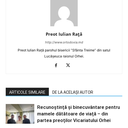
Preot Iulian Raţă
http://www.ortodoxia.md
Preot Iulian Rață parohul bisericii ”Sfânta Treime” din satul
Lucășeuca raionul Orhei.
ARTICOLE SIMILARE
DE LA ACELAȘI AUTOR
Recunoștință și binecuvântare pentru
mamele dătătoare de viață – din
partea preoților Vicariatului Orhei