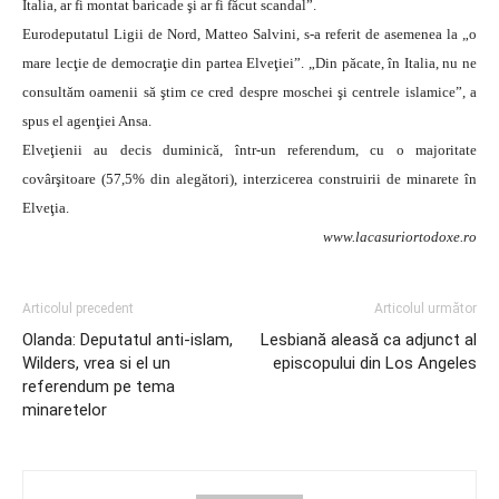
Italia, ar fi montat baricade şi ar fi făcut scandal”.
Eurodeputatul Ligii de Nord, Matteo Salvini, s-a referit de asemenea la „o
mare lecţie de democraţie din partea Elveţiei”. „Din păcate, în Italia, nu ne
consultăm oamenii să ştim ce cred despre moschei şi centrele islamice”, a
spus el agenţiei Ansa.
Elveţienii au decis duminică, într-un referendum, cu o majoritate
covârşitoare (57,5% din alegători), interzicerea construirii de minarete în
Elveţia.
www.lacasuriortodoxe.ro
Articolul precedent
Articolul următor
Olanda: Deputatul anti-islam,
Lesbiană aleasă ca adjunct al
Wilders, vrea si el un
episcopului din Los Angeles
referendum pe tema
minaretelor