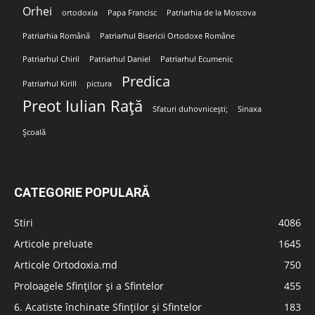
Orhei
ortodoxia
Papa Francisc
Patriarhia de la Moscova
Patriarhia Română
Patriarhul Bisericii Ortodoxe Române
Patriarhul Chiril
Patriarhul Daniel
Patriarhul Ecumenic
Predica
Patriarhul Kirill
pictura
Preot Iulian Rață
Sfaturi duhovnicești;
Sinaxa
Școală
CATEGORIE POPULARĂ
Stiri
4086
Articole preluate
1645
Articole Ortodoxia.md
750
Proloagele Sfinților și a Sfintelor
455
6. Acatiste închinate Sfinților și Sfintelor
183