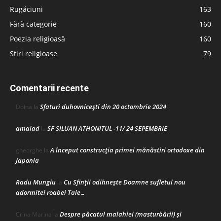
Rugăciuni
163
Fără categorie
160
Poezia religioasă
160
Stiri religioase
79
Comentarii recente
Sfaturi duhovnicești din 20 octombrie 2024
Doina
la
amalad
SF SILUAN ATHONITUL -11/ 24 SEPEMBRIE
la
A început construcţia primei mănăstiri ortodoxe din
gheorghe
la
Japonia
Radu Mungiu
Cu Sfinții odihnește Doamne sufletul nou
la
adormitei roabei Tale…
Despre păcatul malahiei (masturbării) şi
Crina Marina
la