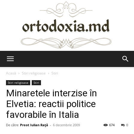
Ortodoxia.md
Acasă
Stiri religioase
Stiri
Stiri religioase
Stiri
Minaretele interzise în
Elvetia: reactii politice
favorabile în Italia
De către
Preot Iulian Raţă
-
6 decembrie 2009
674
0