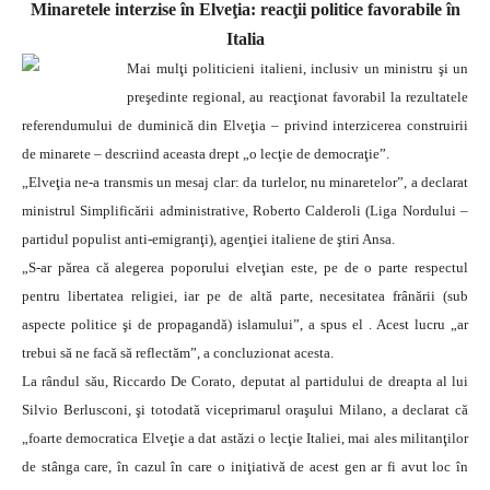
Minaretele interzise în Elveţia: reacţii politice favorabile în
Italia
Mai mulţi politicieni italieni, inclusiv un ministru şi un
preşedinte regional, au reacţionat favorabil la rezultatele
referendumului de duminică din Elveţia – privind interzicerea construirii
de minarete – descriind aceasta drept „o lecţie de democraţie”.
„Elveţia ne-a transmis un mesaj clar: da turlelor, nu minaretelor”, a declarat
ministrul Simplificării administrative, Roberto Calderoli (Liga Nordului –
partidul populist anti-emigranţi), agenţiei italiene de ştiri Ansa.
„S-ar părea că alegerea poporului elveţian este, pe de o parte respectul
pentru libertatea religiei, iar pe de altă parte, necesitatea frânării (sub
aspecte politice şi de propagandă) islamului”, a spus el . Acest lucru „ar
trebui să ne facă să reflectăm”, a concluzionat acesta.
La rândul său, Riccardo De Corato, deputat al partidului de dreapta al lui
Silvio Berlusconi, şi totodată viceprimarul oraşului Milano, a declarat că
„foarte democratica Elveţie a dat astăzi o lecţie Italiei, mai ales militanţilor
de stânga care, în cazul în care o iniţiativă de acest gen ar fi avut loc în