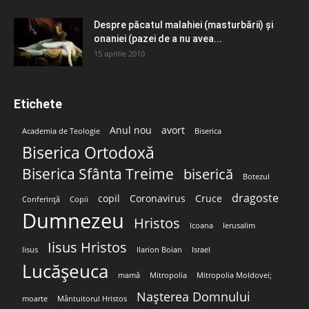
Despre păcatul malahiei (masturbării) şi
onaniei (pazei de a nu avea...
15 aprilie 2010
Etichete
Anul nou
avort
Academia de Teologie
Biserica
Biserica Ortodoxă
Biserica Sfânta Treime
biserică
Botezul
dragoste
copil
Coronavirus
Cruce
Conferință
Copii
Dumnezeu
Hristos
Icoana
Ierusalim
Iisus Hristos
Iisus
Ilarion Boian
Israel
Lucășeuca
mamă
Mitropolia
Mitropolia Moldovei;
Nașterea Domnului
moarte
Mântuitorul Hristos