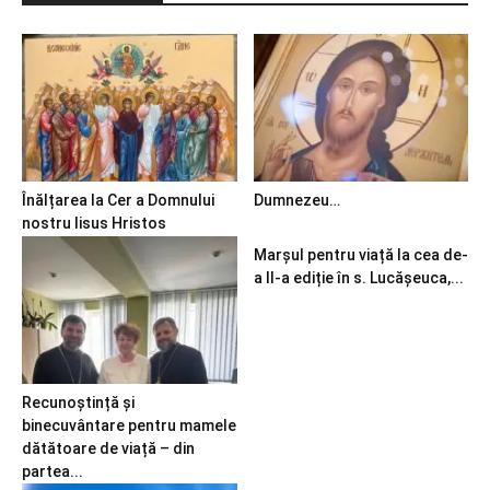
Înălțarea la Cer a Domnului
Dumnezeu…
nostru Iisus Hristos
Marșul pentru viață la cea de-
a II-a ediție în s. Lucășeuca,...
Recunoștință și
binecuvântare pentru mamele
dătătoare de viață – din
partea...