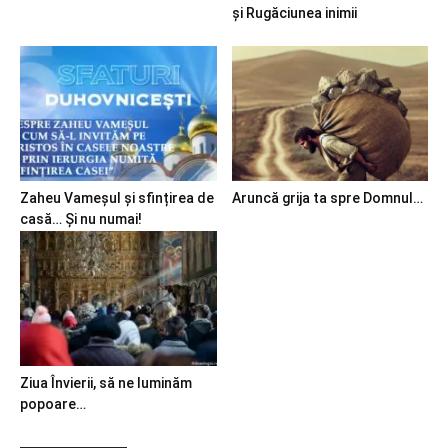
și Rugăciunea inimii
Zaheu Vameșul și sfințirea de
Aruncă grija ta spre Domnul…
casă… Și nu numai!
Ziua Învierii, să ne luminăm
popoare…