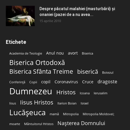
Despre păcatul malahiei (masturbării) şi
onaniei (pazei de a nu avea...
15 aprilie 2010
Etichete
Anul nou
avort
Academia de Teologie
Biserica
Biserica Ortodoxă
Biserica Sfânta Treime
biserică
Botezul
dragoste
copil
Coronavirus
Cruce
Conferință
Copii
Dumnezeu
Hristos
Icoana
Ierusalim
Iisus Hristos
Iisus
Ilarion Boian
Israel
Lucășeuca
mamă
Mitropolia
Mitropolia Moldovei;
Nașterea Domnului
moarte
Mântuitorul Hristos