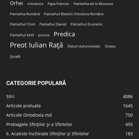
Orhei
ortodoxia
Papa Francisc
Patriarhia de la Moscova
Patriarhia Română
Patriarhul Bisericii Ortodoxe Române
Patriarhul Chiril
Patriarhul Daniel
Patriarhul Ecumenic
Predica
Patriarhul Kirill
pictura
Preot Iulian Rață
Sfaturi duhovnicești;
Sinaxa
Școală
CATEGORIE POPULARĂ
Stiri
4086
Articole preluate
1645
Articole Ortodoxia.md
750
Proloagele Sfinților și a Sfintelor
455
6. Acatiste închinate Sfinților și Sfintelor
183