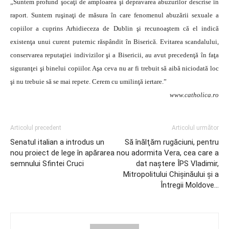
„Suntem profund şocaţi de amploarea şi depravarea abuzurilor descrise în
raport. Suntem ruşinaţi de măsura în care fenomenul abuzării sexuale a
copiilor a cuprins Arhidieceza de Dublin şi recunoaştem că el indică
existenţa unui curent puternic răspândit în Biserică. Evitarea scandalului,
conservarea reputaţiei indivizilor şi a Bisericii, au avut precedenţă în faţa
siguranţei şi binelui copiilor. Aşa ceva nu ar fi trebuit să aibă niciodată loc
şi nu trebuie să se mai repete. Cerem cu umilinţă iertare.”
www.catholica.ro
Articolul precedent
Articolul următor
Senatul italian a introdus un
Să înălţăm rugăciuni, pentru
nou proiect de lege în apărarea
nou adormita Vera, cea care a
semnului Sfintei Cruci
dat naştere ÎPS Vladimir,
Mitropolitului Chişinăului şi a
Întregii Moldove…