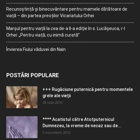
Recunoștință și binecuvântare pentru mamele dătătoare de
viață – din partea preoților Vicariatului Orhei
Marșul pentru viață la cea de-a II-a ediție în s. Lucășeuca, r-l
Orhei: „Pentru viață, cu inimă curată”
Învierea Fiului văduvei din Nain
POSTĂRI POPULARE
+++ Rugăciune puternică pentru momentele
grele ale vieţii
28 iulie 2010
**** Acatistul către Atotputernicul
Dumnezeu, la vreme de necaz sau de...
5 octombrie 2010