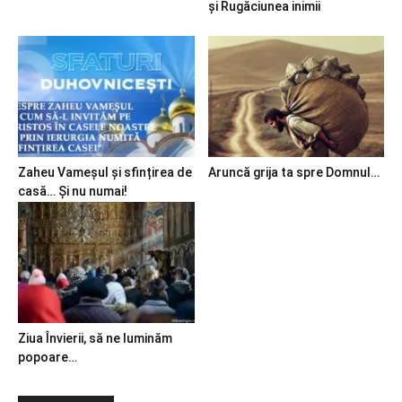
și Rugăciunea inimii
Zaheu Vameșul și sfințirea de
Aruncă grija ta spre Domnul…
casă… Și nu numai!
Ziua Învierii, să ne luminăm
popoare…