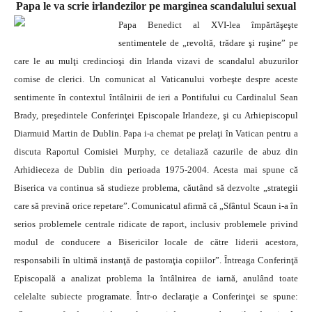
Papa le va scrie irlandezilor pe marginea scandalului sexual
Papa Benedict al XVI-lea împărtăşeşte
sentimentele de „revoltă, trădare şi ruşine” pe
care le au mulţi credincioşi din Irlanda vizavi de scandalul abuzurilor
comise de clerici.
Un comunicat al Vaticanului vorbeşte despre aceste
sentimente în contextul întâlnirii de ieri a Pontifului cu Cardinalul Sean
Brady, preşedintele Conferinţei Episcopale Irlandeze, şi cu Arhiepiscopul
Diarmuid Martin de Dublin. Papa i-a chemat pe prelaţi în Vatican pentru a
discuta Raportul Comisiei Murphy, ce detaliază cazurile de abuz din
Arhidieceza de Dublin din perioada 1975-2004. Acesta mai spune că
Biserica va continua să studieze problema, căutând să dezvolte „strategii
care să prevină orice repetare”. Comunicatul afirmă că „Sfântul Scaun i-a în
serios problemele centrale ridicate de raport, inclusiv problemele privind
modul de conducere a Bisericilor locale de către liderii acestora,
responsabili în ultimă instanţă de pastoraţia copiilor”. Întreaga Conferinţă
Episcopală a analizat problema la întâlnirea de iarnă, anulând toate
celelalte subiecte programate. Într-o declaraţie a Conferinţei se spune: