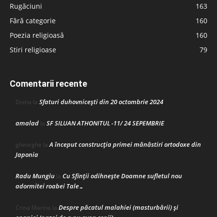
Rugăciuni
163
Fără categorie
160
Poezia religioasă
160
Stiri religioase
79
Comentarii recente
Sfaturi duhovnicești din 20 octombrie 2024
Doina
la
amalad
SF SILUAN ATHONITUL -11/ 24 SEPEMBRIE
la
A început construcţia primei mănăstiri ortodoxe din
gheorghe
la
Japonia
Radu Mungiu
Cu Sfinții odihnește Doamne sufletul nou
la
adormitei roabei Tale…
Despre păcatul malahiei (masturbării) şi
Crina Marina
la