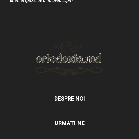
onaniei (pazei de a nu avea copii)
DESPRE NOI
URMAȚI-NE