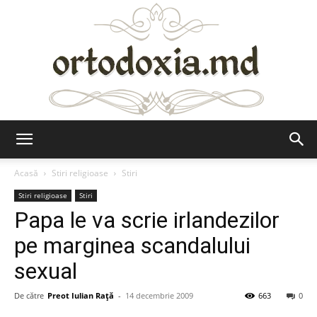
Ortodoxia.md
Acasă
Stiri religioase
Stiri
Stiri religioase
Stiri
Papa le va scrie irlandezilor
pe marginea scandalului
sexual
De către
Preot Iulian Raţă
-
14 decembrie 2009
663
0