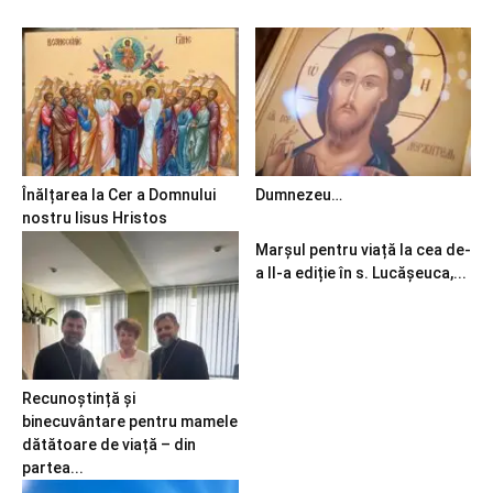
Înălțarea la Cer a Domnului
Dumnezeu…
nostru Iisus Hristos
Marșul pentru viață la cea de-
a II-a ediție în s. Lucășeuca,...
Recunoștință și
binecuvântare pentru mamele
dătătoare de viață – din
partea...