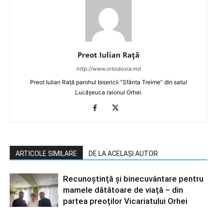
Preot Iulian Raţă
http://www.ortodoxia.md
Preot Iulian Rață parohul bisericii ”Sfânta Treime” din satul
Lucășeuca raionul Orhei.
ARTICOLE SIMILARE
DE LA ACELAȘI AUTOR
Recunoștință și binecuvântare pentru
mamele dătătoare de viață – din
partea preoților Vicariatului Orhei