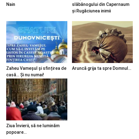
Nain
slăbănogului din Capernaum
și Rugăciunea inimii
Zaheu Vameșul și sfințirea de
Aruncă grija ta spre Domnul…
casă… Și nu numai!
Ziua Învierii, să ne luminăm
popoare…