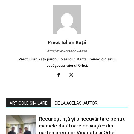
Preot Iulian Raţă
http://www.ortodoxia.md
Preot Iulian Rață parohul bisericii ”Sfânta Treime” din satul
Lucășeuca raionul Orhei.
ARTICOLE SIMILARE
DE LA ACELAȘI AUTOR
Recunoștință și binecuvântare pentru
mamele dătătoare de viață – din
partea preoților Vicariatului Orhei