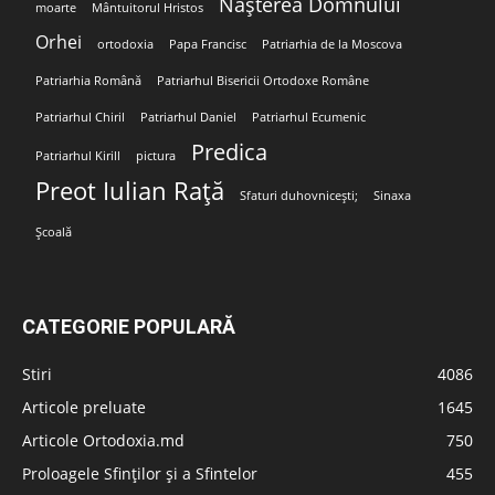
Nașterea Domnului
moarte
Mântuitorul Hristos
Orhei
ortodoxia
Papa Francisc
Patriarhia de la Moscova
Patriarhia Română
Patriarhul Bisericii Ortodoxe Române
Patriarhul Chiril
Patriarhul Daniel
Patriarhul Ecumenic
Predica
Patriarhul Kirill
pictura
Preot Iulian Rață
Sfaturi duhovnicești;
Sinaxa
Școală
CATEGORIE POPULARĂ
Stiri
4086
Articole preluate
1645
Articole Ortodoxia.md
750
Proloagele Sfinților și a Sfintelor
455