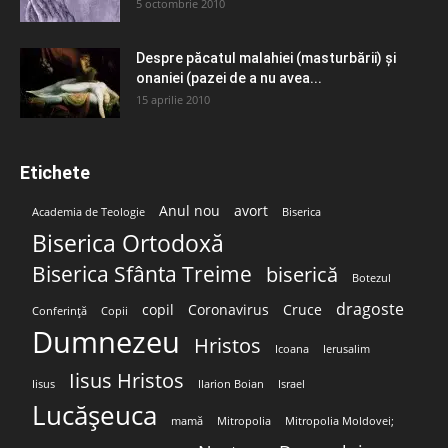
5 octombrie 2010
Despre păcatul malahiei (masturbării) şi
onaniei (pazei de a nu avea...
15 aprilie 2010
Etichete
Anul nou
avort
Academia de Teologie
Biserica
Biserica Ortodoxă
Biserica Sfânta Treime
biserică
Botezul
dragoste
copil
Coronavirus
Cruce
Conferință
Copii
Dumnezeu
Hristos
Icoana
Ierusalim
Iisus Hristos
Iisus
Ilarion Boian
Israel
Lucășeuca
mamă
Mitropolia
Mitropolia Moldovei;