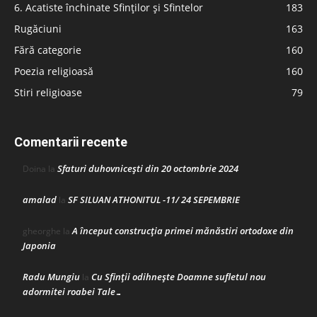
6. Acatiste închinate Sfinților și Sfintelor
183
Rugăciuni
163
Fără categorie
160
Poezia religioasă
160
Stiri religioase
79
Comentarii recente
Sfaturi duhovnicești din 20 octombrie 2024
Doina
la
amalad
SF SILUAN ATHONITUL -11/ 24 SEPEMBRIE
la
A început construcţia primei mănăstiri ortodoxe din
gheorghe
la
Japonia
Radu Mungiu
Cu Sfinții odihnește Doamne sufletul nou
la
adormitei roabei Tale…