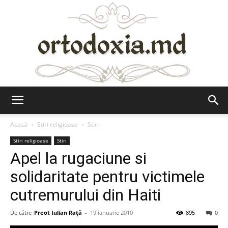
Ortodoxia.md
Acasă
Stiri religioase
Stiri
Stiri religioase
Stiri
Apel la rugaciune si
solidaritate pentru victimele
cutremurului din Haiti
De către
Preot Iulian Raţă
-
19 ianuarie 2010
895
0