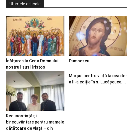
Ultimele articole
Înălțarea la Cer a Domnului
Dumnezeu…
nostru Iisus Hristos
Marșul pentru viață la cea de-
a II-a ediție în s. Lucășeuca,...
Recunoștință și
binecuvântare pentru mamele
dătătoare de viață – din