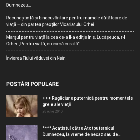
Dumnezeu…
Recunoștință și binecuvântare pentru mamele dătătoare de
viață – din partea preoților Vicariatului Orhei
Marșul pentru viață la cea de-a II-a ediție în s. Lucășeuca, r-l
Orhei: „Pentru viață, cu inimă curată”
Învierea Fiului văduvei din Nain
POSTĂRI POPULARE
+++ Rugăciune puternică pentru momentele
grele ale vieţii
28 iulie 2010
**** Acatistul către Atotputernicul
Dumnezeu, la vreme de necaz sau de...