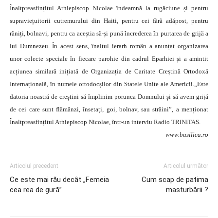
Înaltpreasfințitul Arhiepiscop Nicolae îndeamnă la rugăciune și pentru
supraviețuitorii cutremurului din Haiti, pentru cei fără adăpost, pentru
răniți, bolnavi, pentru ca aceștia să-și pună încrederea în purtarea de grijă a
lui Dumnezeu. În acest sens, înaltul ierarh român a anunțat organizarea
unor colecte speciale în fiecare parohie din cadrul Eparhiei și a amintit
acțiunea similară inițiată de Organizația de Caritate Creștină Ortodoxă
Internațională, în numele ortodocșilor din Statele Unite ale Americii.
„Este
datoria noastră de creștini să împlinim porunca Domnului și să avem grijă
de cei care sunt flămânzi, însetați, goi, bolnav, sau străini”, a menționat
Înaltpreasfințitul Arhiepiscop Nicolae, într-un interviu Radio TRINITAS.
www.basilica.ro
Articolul precedent
Articolul următor
Ce este mai rău decât „Femeia
Cum scap de patima
cea rea de gură”
masturbării ?