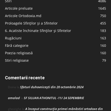
Stiri
4086
Articole preluate
1645
Articole Ortodoxia.md
750
Proloagele Sfinților și a Sfintelor
455
6. Acatiste închinate Sfinților și Sfintelor
183
Rugăciuni
163
Fără categorie
160
Poezia religioasă
160
Stiri religioase
79
Comentarii recente
Sfaturi duhovnicești din 20 octombrie 2024
Doina
la
amalad
SF SILUAN ATHONITUL -11/ 24 SEPEMBRIE
la
A început construcţia primei mănăstiri ortodoxe din
gheorghe
la