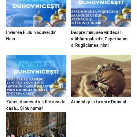
Învierea Fiului văduvei din
Despre minunea vindecării
Nain
slăbănogului din Capernaum
și Rugăciunea inimii
Zaheu Vameșul și sfințirea de
Aruncă grija ta spre Domnul…
casă… Și nu numai!