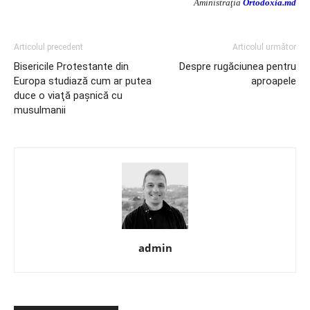
Aministraţia
Ortodoxia.md
Articolul precedent
Articolul următor
Bisericile Protestante din
Despre rugăciunea pentru
Europa studiază cum ar putea
aproapele
duce o viaţă paşnică cu
musulmanii
admin