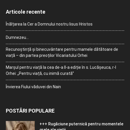
Articole recente
Înălțarea la Cer a Domnului nostru Iisus Hristos
Dumnezeu…
Recunoștință și binecuvântare pentru mamele dătătoare de
viață – din partea preoților Vicariatului Orhei
Marșul pentru viață la cea de-a II-a ediție în s. Lucășeuca, r-l
Orhei: „Pentru viață, cu inimă curată”
Învierea Fiului văduvei din Nain
POSTĂRI POPULARE
+++ Rugăciune puternică pentru momentele
grele ale vieţii