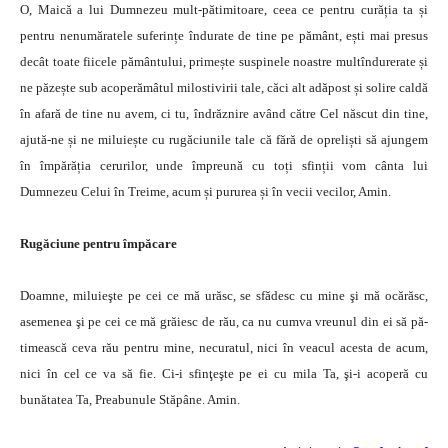
O, Maică a lui Dumnezeu mult-pătimitoare, ceea ce pentru curăția ta și
pentru nenumăratele suferințe îndurate de tine pe pământ, ești mai presus
decât toate fiicele pământului, primește suspinele noastre multîndurerate și
ne păzește sub acoperămâtul milostivirii tale, căci alt adăpost și solire caldă
în afară de tine nu avem, ci tu, îndrăznire având către Cel născut din tine,
ajută-ne și ne miluiește cu rugăciunile tale că fără de opreliști să ajungem
în împărăția cerurilor, unde împreună cu toți sfinții vom cânta lui
Dumnezeu Celui în Treime, acum și pururea și în vecii vecilor, Amin.
Rugăciune pentru împăcare
Doamne, miluieşte pe cei ce mă urăsc, se sfădesc cu mine şi mă ocărăsc,
asemenea şi pe cei ce mă gră­iesc de rău, ca nu cumva vreunul din ei să pă­
timească ceva rău pentru mine, necuratul, nici în veacul acesta de acum,
nici în cel ce va să fie. Ci-i sfinţeşte pe ei cu mila Ta, şi-i acoperă cu
bunătatea Ta, Preabunule Stăpâne. Amin.