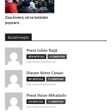
Ziua Învierii, să ne luminăm
popoare…
Autorii noștri
Preot Iulian Raţă
3878 ARTICOLE
6 COMENTARII
http://www.ortodoxia.md
Diacon Victor Casian
581 ARTICOLE
5 COMENTARII
http://www.ortodoxia.md
Preot Victor Mihalachi
210 ARTICOLE
1 COMENTARII
http://www.ortodoxia.md