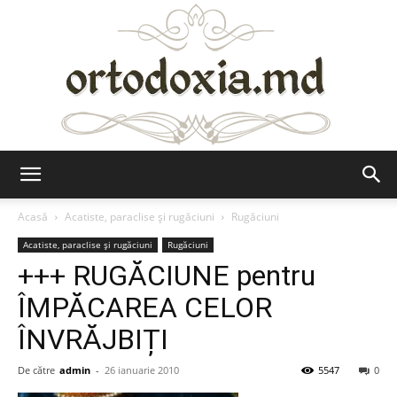
Ortodoxia.md
Acasă
Acatiste, paraclise și rugăciuni
Rugăciuni
Acatiste, paraclise și rugăciuni
Rugăciuni
+++ RUGĂCIUNE pentru
ÎMPĂCAREA CELOR
ÎNVRĂJBIȚI
De către
admin
-
26 ianuarie 2010
5547
0