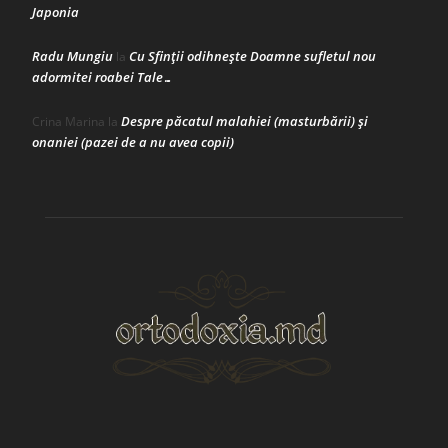
Japonia
Radu Mungiu
Cu Sfinții odihnește Doamne sufletul nou
la
adormitei roabei Tale…
Despre păcatul malahiei (masturbării) şi
Crina Marina
la
onaniei (pazei de a nu avea copii)