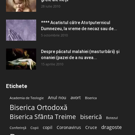
28 iulie 2010
**** Acatistul către Atotputernicul
Dumnezeu, la vreme de necaz sau de...
5 octombrie 2010
Despre păcatul malahiei (masturbării) şi
onaniei (pazei de a nu avea...
15 aprilie 2010
Etichete
Anul nou
avort
Academia de Teologie
Biserica
Biserica Ortodoxă
Biserica Sfânta Treime
biserică
Botezul
dragoste
copil
Coronavirus
Cruce
Conferință
Copii