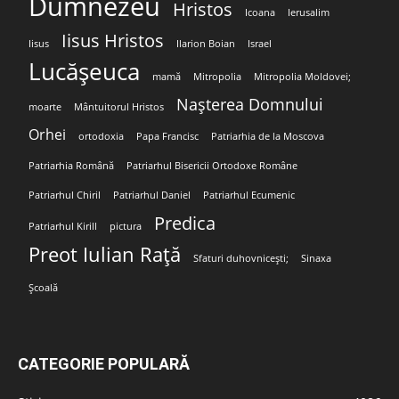
Dumnezeu
Hristos
Icoana
Ierusalim
Iisus Hristos
Iisus
Ilarion Boian
Israel
Lucășeuca
mamă
Mitropolia
Mitropolia Moldovei;
Nașterea Domnului
moarte
Mântuitorul Hristos
Orhei
ortodoxia
Papa Francisc
Patriarhia de la Moscova
Patriarhia Română
Patriarhul Bisericii Ortodoxe Române
Patriarhul Chiril
Patriarhul Daniel
Patriarhul Ecumenic
Predica
Patriarhul Kirill
pictura
Preot Iulian Rață
Sfaturi duhovnicești;
Sinaxa
Școală
CATEGORIE POPULARĂ