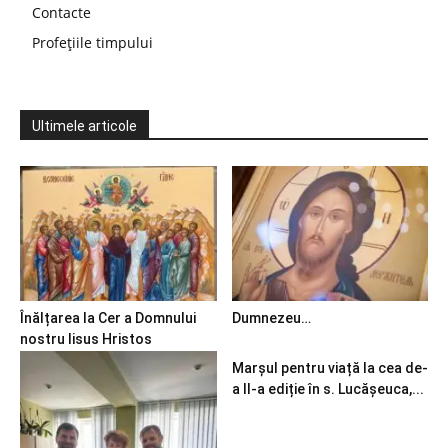
Contacte
Profețiile timpului
Ultimele articole
Înălțarea la Cer a Domnului
Dumnezeu…
nostru Iisus Hristos
Marșul pentru viață la cea de-
a II-a ediție în s. Lucășeuca,...