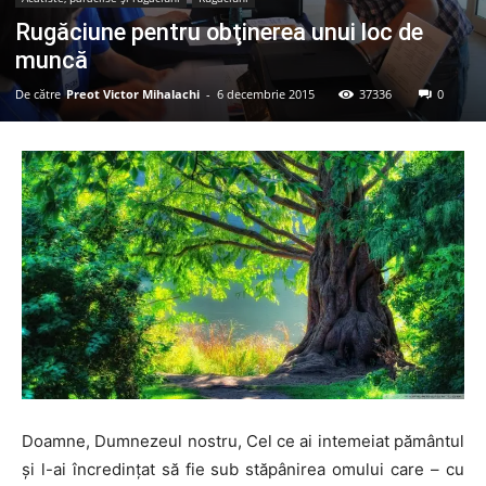
Rugăciune pentru obţinerea unui loc de
muncă
De către
Preot Victor Mihalachi
-
6 decembrie 2015
37336
0
Doamne, Dumnezeul nostru, Cel ce ai intemeiat pământul
şi l-ai încredinţat să fie sub stăpânirea omului care – cu