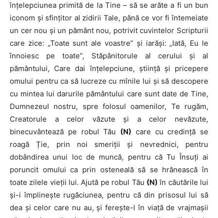
înțelepciunea primită de la Tine – să se arăte a fi un bun
iconom și sfințitor al zidirii Tale, până ce vor fi întemeiate
un cer nou și un pământ nou, potrivit cuvintelor Scripturii
care zice: „Toate sunt ale voastre” și iarăși: „Iată, Eu le
înnoiesc pe toate”, Stăpânitorule al cerului și al
pământului, Care dai înțelepciune, știință și pricepere
omului pentru ca să lucreze cu mînile lui și să descopere
cu mintea lui darurile pământului care sunt date de Tine,
Dumnezeul nostru, spre folosul oamenilor, Te rugăm,
Creatorule a celor văzute și a celor nevăzute,
binecuvântează pe robul Tău
(N)
care cu credință se
roagă Ție, prin noi smeriții și nevrednici, pentru
dobândirea unui loc de muncă, pentru că Tu Însuți ai
poruncit omului ca prin osteneală să se hrănească în
toate zilele vieții lui. Ajută pe robul Tău
(N)
în căutările lui
și-i împlinește rugăciunea, pentru că din prisosul lui să
dea și celor care nu au, și ferește-l în viață de vrajmașii