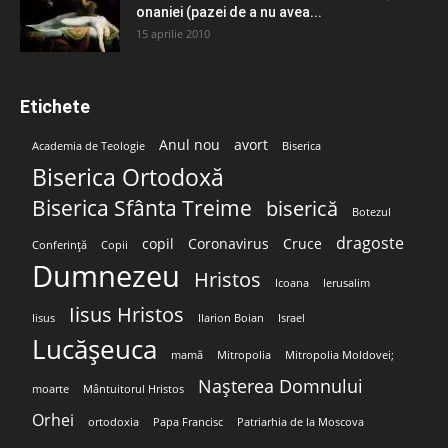
onaniei (pazei de a nu avea...
15 aprilie 2010
Etichete
Anul nou
avort
Academia de Teologie
Biserica
Biserica Ortodoxă
Biserica Sfânta Treime
biserică
Botezul
dragoste
copil
Coronavirus
Cruce
Conferință
Copii
Dumnezeu
Hristos
Icoana
Ierusalim
Iisus Hristos
Iisus
Ilarion Boian
Israel
Lucășeuca
mamă
Mitropolia
Mitropolia Moldovei;
Nașterea Domnului
moarte
Mântuitorul Hristos
Orhei
ortodoxia
Papa Francisc
Patriarhia de la Moscova