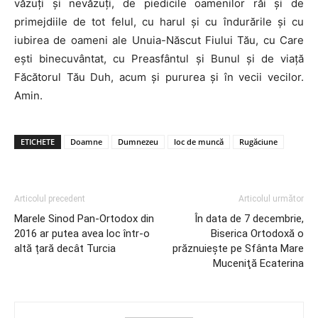
văzuți și nevăzuți, de piedicile oamenilor răi și de
primejdiile de tot felul, cu harul și cu îndurările și cu
iubirea de oameni ale Unuia-Născut Fiului Tău, cu Care
ești binecuvântat, cu Preasfântul și Bunul și de viață
Făcătorul Tău Duh, acum și pururea și în vecii vecilor.
Amin.
ETICHETE
Doamne
Dumnezeu
loc de muncă
Rugăciune
Articolul precedent
Articolul următor
Marele Sinod Pan-Ortodox din
În data de 7 decembrie,
2016 ar putea avea loc într-o
Biserica Ortodoxă o
altă țară decât Turcia
prăznuiește pe Sfânta Mare
Muceniţă Ecaterina