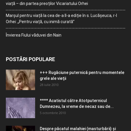
viață – din partea preoților Vicariatului Orhei
Marșul pentru viață la cea de-a II-a ediție în s. Lucășeuca, r-l
Orhei: „Pentru viață, cu inimă curată”
Învierea Fiului văduvei din Nain
POSTĂRI POPULARE
+++ Rugăciune puternică pentru momentele
grele ale vieţii
28 iulie 2010
**** Acatistul către Atotputernicul
Dumnezeu, la vreme de necaz sau de...
5 octombrie 2010
Despre păcatul malahiei (masturbării) şi