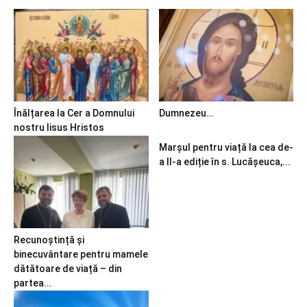
Înălțarea la Cer a Domnului
Dumnezeu…
nostru Iisus Hristos
Marșul pentru viață la cea de-
a II-a ediție în s. Lucășeuca,...
Recunoștință și
binecuvântare pentru mamele
dătătoare de viață – din
partea...