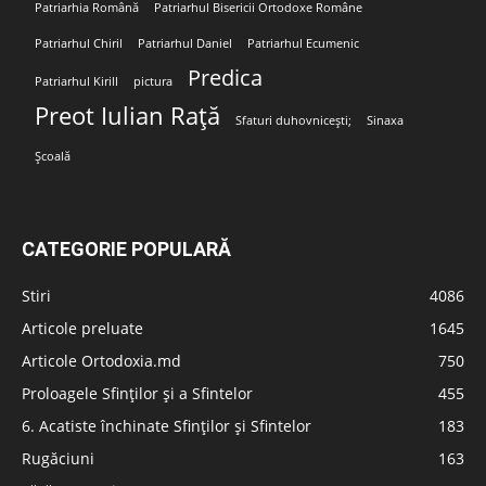
Patriarhia Română
Patriarhul Bisericii Ortodoxe Române
Patriarhul Chiril
Patriarhul Daniel
Patriarhul Ecumenic
Predica
Patriarhul Kirill
pictura
Preot Iulian Rață
Sfaturi duhovnicești;
Sinaxa
Școală
CATEGORIE POPULARĂ
Stiri
4086
Articole preluate
1645
Articole Ortodoxia.md
750
Proloagele Sfinților și a Sfintelor
455
6. Acatiste închinate Sfinților și Sfintelor
183
Rugăciuni
163