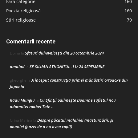
Fără categorie
160
Poezia religioasă
160
Stiri religioase
79
Comentarii recente
Sfaturi duhovnicești din 20 octombrie 2024
Doina
la
amalad
SF SILUAN ATHONITUL -11/ 24 SEPEMBRIE
la
A început construcţia primei mănăstiri ortodoxe din
gheorghe
la
Japonia
Radu Mungiu
Cu Sfinții odihnește Doamne sufletul nou
la
adormitei roabei Tale…
Despre păcatul malahiei (masturbării) şi
Crina Marina
la
onaniei (pazei de a nu avea copii)