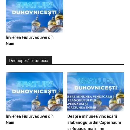
Învierea Fiului văduvei din
Nain
Descoperă ortodoxia
Învierea Fiului văduvei din
Despre minunea vindecării
Nain
slăbănogului din Capernaum
și Rugăciunea inimii