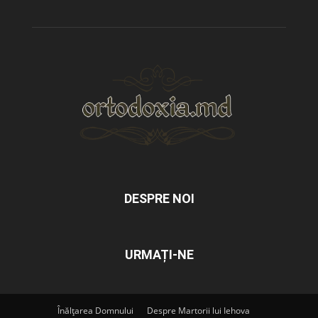
DESPRE NOI
URMAȚI-NE
Înălțarea Domnului
Despre Martorii lui Iehova