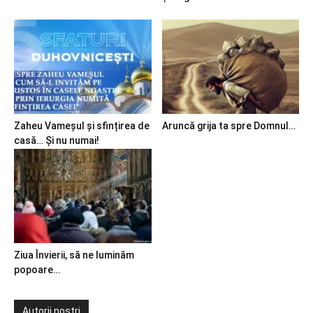
Zaheu Vameșul și sfințirea de
Aruncă grija ta spre Domnul…
casă… Și nu numai!
Ziua Învierii, să ne luminăm
popoare…
Autorii noștri