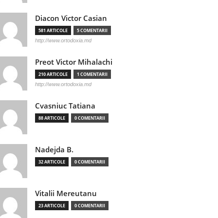
Diacon Victor Casian
581 ARTICOLE
5 COMENTARII
http://www.ortodoxia.md
Preot Victor Mihalachi
210 ARTICOLE
1 COMENTARII
http://www.ortodoxia.md
Cvasniuc Tatiana
88 ARTICOLE
0 COMENTARII
Nadejda B.
32 ARTICOLE
0 COMENTARII
Vitalii Mereutanu
23 ARTICOLE
0 COMENTARII