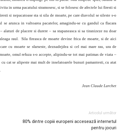
ita in urma pacatului stramosesc, si se folosesc de afectele lui firesti si
resti si nepacatoase sta si sila de moarte, pe care diavolul se sileste s-o
l se arunca in valtoarea pacatelor, amagindu-se cu gandul ca flacara
 – alaturi de placere si durere – sa stapaneasca si sa tiranizeze nu doar
 aleaga raul. Sila fireasca de moarte devine frica de moarte, si de aici
 care cu moarte se sfarseste, deznadejdea si cel mai mare rau, ura de
moarte, omul refuza s-o accepte, alipindu-se tot mai patimas de viata –
i cu cat se alipeste mai mult de inselatoarele bunuri pamantesti, cu atat
.
Jean Claude Larchet
Articolul următor
80% dintre copiii europeni accesează internetul
pentru jocuri