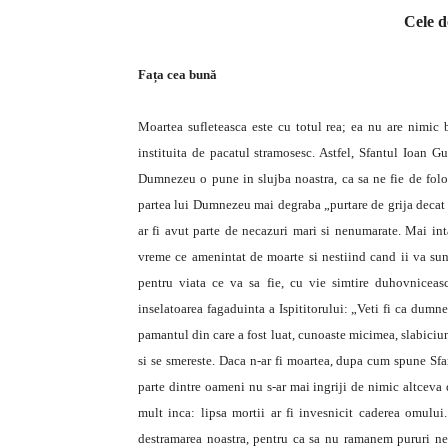
C
ele d
Fața cea bună
Moartea sufleteasca este cu totul rea; ea nu are nimic 
instituita de pacatul stramosesc. Astfel, Sfantul Ioan 
Dumnezeu o pune in slujba noastra, ca sa ne fie de folo
partea lui Dumnezeu mai degraba „purtare de grija decat m
ar fi avut parte de necazuri mari si nenumarate. Mai inta
vreme ce amenintat de moarte si nestiind cand ii va suna
pentru viata ce va sa fie, cu vie simtire duhovniceasc
inselatoarea fagaduinta a Ispititorului: „Veti fi ca dumneze
pamantul din care a fost luat, cunoaste micimea, slabiciun
si se smereste. Daca n-ar fi moartea, dupa cum spune Sfan
parte dintre oameni nu s-ar mai ingriji de nimic altceva 
mult inca: lipsa mortii ar fi invesnicit caderea omulu
destramarea noastra, pentru ca sa nu ramanem pururi nepu