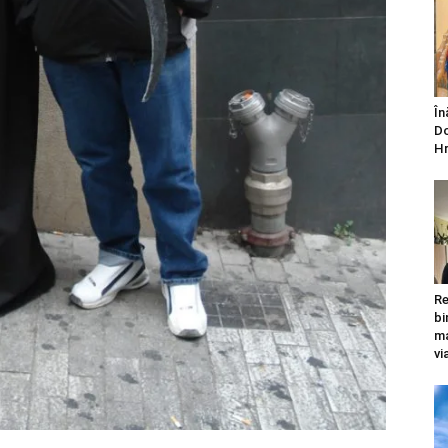
În
Do
Hr
Re
bi
ma
vi