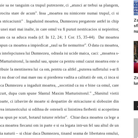
e sa ne tanguim ca trupul putrezeste, ci „atunci ar trebui sa plangem,
rocita stare de acum”. Insa „moartea nu nimiceste numai trupul, ci si
Za
a stricaciunii” . Ingaduind moartea, Dumnezeu pregateste astfel in chip
sf
a unei stari mai inalte, in care omul va fi pururi nestricacios si nepieritor,
nu
ara ca sa aduca roada (cf. In 12, 24; 1 Cor. 15, 35-44). Dar moartea
ti spun ca moartea a impiedicat „raul sa fie nemuritor”. O data cu moartea,
n intelepciunea lui Dumnezeu, odrasla isi ucide maica, caci: „moartea s-
Marturisitorul, la randul sau, spune ca pentru omul cazut moartea este o
ibuie la mentinerea lui ca om, pentru ca altfel „puterea sufletului s-ar fi
t nu doar cel mai mare rau si pierderea vadita a calitatii de om, ci inca si
Zi
lu
 ca Dumnezeu a ingaduit moartea, „socotind ca nu e bine ca omul, care
 scurt, dupa cum spune Sfantul Maxim Marturisitorul.” „Sfarsitul vietii
arte, ci izbavire de moarte si despartire de stricaciune si slobozire din
irea intunericului si odihna de osteneli si linistirea fierberii si acoperirea
a sa spun pe scurt, hotarul tuturor relelor”. Chiar daca moartea ca lege a
aca moartea fiecarui om in parte e si ea legata intr-un fel sau altul de un
uria naturii – si chiar daca Dumnezeu, tinand seama de libertatea omului,