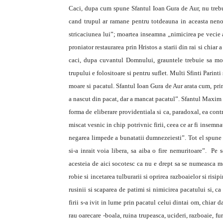
Caci, dupa cum spune Sfantul Ioan Gura de Aur, nu trebui
cand trupul ar ramane pentru totdeauna in aceasta neno
stricaciunea lui”; moartea inseamna „nimicirea pe vecie 
proniator restaurarea prin Hristos a starii din rai si chiar 
caci, dupa cuvantul Domnului, grauntele trebuie sa mo
trupului e folositoare si pentru suflet. Multi Sfinti Parin
moare si pacatul. Sfantul Ioan Gura de Aur arata cum, pri
a nascut din pacat, dar a mancat pacatul”. Sfantul Maxim 
forma de eliberare providentiala si ca, paradoxal, ea contr
miscat vesnic in chip potrivnic firii, ceea ce ar fi insemna
negarea limpede a bunatatii dumnezeiesti”. Tot el spune
si-a inrait voia libera, sa aiba o fire nemuritoare”. Pe
acesteia de aici socotesc ca nu e drept sa se numeasca mo
robie si incetarea tulburarii si oprirea razboaielor si risip
rusinii si scaparea de patimi si nimicirea pacatului si, c
firii s-a ivit in lume prin pacatul celui dintai om, chiar d
rau oarecare -boala, ruina trupeasca, ucideri, razboaie, f