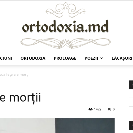
CIUNI
ORTODOXIA
PROLOAGE
POEZII
LĂCAŞURI
Ortodoxia.md
oua fețe ale morții
e morții
1472
0