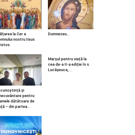
ălțarea la Cer a
Dumnezeu…
mnului nostru Iisus
istos
Marșul pentru viață la
cea de-a II-a ediție în s.
Lucășeuca,...
cunoștință și
necuvântare pentru
mele dătătoare de
ață – din partea...