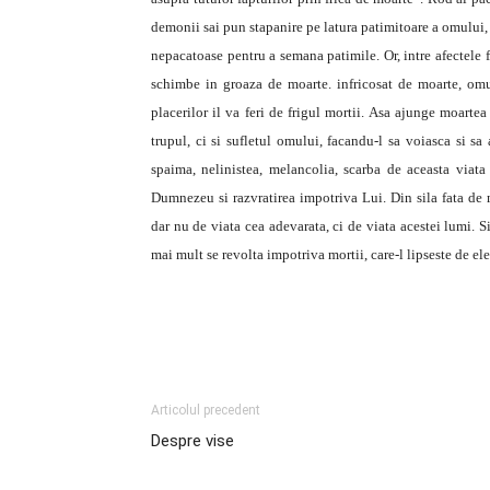
demonii sai pun stapanire pe latura patimitoare a omului, iv
nepacatoase pentru a semana patimile. Or, intre afectele fi
schimbe in groaza de moarte. infricosat de moarte, omu
placerilor il va feri de frigul mortii. Asa ajunge moartea
trupul, ci si sufletul omului, facandu-l sa voiasca si sa
spaima, nelinistea, melancolia, scarba de aceasta viata
Dumnezeu si razvratirea impotriva Lui. Din sila fata de 
dar nu de viata cea adevarata, ci de viata acestei lumi. S
mai mult se revolta impotriva mortii, care-l lipseste de ele
Articolul precedent
Despre vise