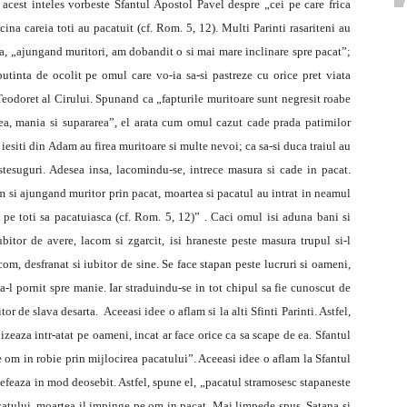
 acest inteles vorbeste Sfantul Apostol Pavel despre „cei pe care frica
icina careia toti au pacatuit (cf. Rom. 5, 12). Multi Parinti rasariteni au
ca, „ajungand muritori, am dobandit o si mai mare inclinare spre pacat”;
utinta de ocolit pe omul care vo-ia sa-si pastreze cu orice pret viata
Teodoret al Cirului. Spunand ca „fapturile muritoare sunt negresit roabe
rerea, mania si supararea”, el arata cum omul cazut cade prada patimilor
 iesiti din Adam au firea muritoare si multe nevoi; ca sa-si duca traiul au
stesuguri. Adesea insa, lacomindu-se, intrece masura si cade in pacat.
si ajungand muritor prin pacat, moartea si pacatul au intrat in neamul
 pe toti sa pacatuiasca (cf. Rom. 5, 12)” . Caci omul isi aduna bani si
ubitor de avere, lacom si zgarcit, isi hraneste peste masura trupul si-l
com, desfranat si iubitor de sine. Se face stapan peste lucruri si oameni,
a-l pornit spre manie. Iar straduindu-se in tot chipul sa fie cunoscut de
or de slava desarta. Aceeasi idee o aflam si la alti Sfinti Parinti. Astfel,
izeaza intr-atat pe oameni, incat ar face orice ca sa scape de ea. Sfantul
e om in robie prin mijlocirea pacatului”. Aceeasi idee o aflam la Sfantul
efeaza in mod deosebit. Astfel, spune el, „pacatul stramosesc stapaneste
acatului, moartea il impinge pe om in pacat. Mai limpede spus, Satana si