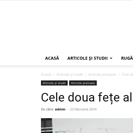
ACASĂ
ARTICOLE ŞI STUDII
RUGĂ
Acasă
Articole şi studii
Articole preluate
Cele d
Articole şi studii
Articole preluate
Cele doua fețe al
De către
admin
-
23 februarie 2010