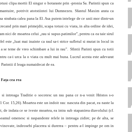
totusi clipa mortii El singur o hotaraste prin -pronia Sa. Parintii spun ca
mantuire, potrivit atotstiintei lui Dumnezeu. Sfantul Maxim arata ca
 sa strabata calea pana la El. Asa putem intelege de ce unii mor dintr-un
trecand prin mari primejdii, scapa totusi cu viata, in alta ordine de idei,
am nici de moartea celui „rau si supus patimilor”, pentru ca ea taie sirul
fel este „luat mai inainte ca raul sa-i strice sufletul si mutat in locul in
e a se teme de vreo schimbare a lui in rau”. Sfintii Parinti spun cu totii
ntru ca-i urca la o viata cu mult mai buna. Lucrul acesta este adevarat
 Parintii il leaga numaidecat de ea.
Fața cea rea
ii si intreaga Traditie o socotesc un rau pana ce n-a venit Hristos s-o
Cor. 15,26). Moartea este un indoit rau: nascuta din pacat, ea naste la
, de indata ce se iveste moartea, ea intra sub stapanirea diavolului (cf.
 neamul omenesc si raspandeste relele in intreaga zidire; pe de alta, se
 nevinovate, indeosebi placerea si durerea – pentru a-l impinge pe om in