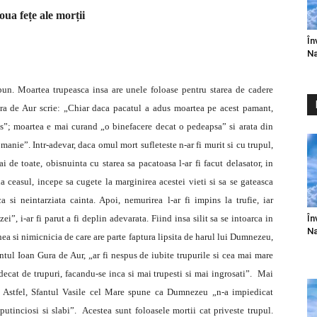
oua fețe ale morții
În
Na
bun. Moartea trupeasca insa are unele foloase pentru starea de cadere
Gura de Aur scrie: „Chiar daca pacatul a adus moartea pe acest pamant,
s”; moartea e mai curand „o binefacere decat o pedeapsa” si arata din
anie”. Intr-adevar, daca omul mort sufleteste n-ar fi murit si cu trupul,
i de toate, obisnuinta cu starea sa pacatoasa l-ar fi facut delasator, in
 ceasul, incepe sa cugete la marginirea acestei vieti si sa se gateasca
a si neintarziata cainta.
Apoi, nemurirea l-ar fi impins la trufie, iar
În
i”, i-ar fi parut a fi deplin adevarata. Fiind insa silit sa se intoarca in
Na
ea si nimicnicia de care are parte faptura lipsita de harul lui Dumnezeu,
tul Ioan Gura de Aur, „ar fi nespus de iubite trupurile si cea mai mare
decat de trupuri, facandu-se inca si mai trupesti si mai ingrosati”. Mai
i. Astfel, Sfantul Vasile cel Mare spune ca Dumnezeu „n-a impiedicat
tinciosi si slabi”. Acestea sunt foloasele mortii cat priveste trupul.