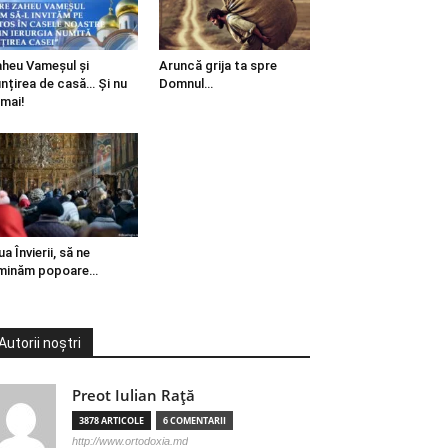
heu Vameșul și
Aruncă grija ta spre
ințirea de casă… Și nu
Domnul…
mai!
ua Învierii, să ne
minăm popoare…
Autorii noștri
Preot Iulian Raţă
3878 ARTICOLE
6 COMENTARII
http://www.ortodoxia.md