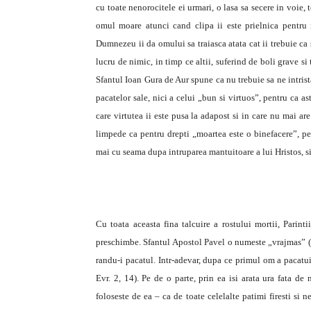
cu toate nenorocitele ei urmari, o lasa sa secere in voie, 
omul moare atunci cand clipa ii este prielnica pentru 
Dumnezeu ii da omului sa traiasca atata cat ii trebuie ca
lucru de nimic, in timp ce altii, suferind de boli grave si 
Sfantul Ioan Gura de Aur spune ca nu trebuie sa ne intrist
pacatelor sale, nici a celui „bun si virtuos”, pentru ca ast
care virtutea ii este pusa la adapost si in care nu mai ar
limpede ca pentru drepti „moartea este o binefacere”, pe
mai cu seama dupa intruparea mantuitoare a lui Hristos, si
Cu toata aceasta fina talcuire a rostului mortii, Parint
preschimbe. Sfantul Apostol Pavel o numeste „vrajmas” (1 
randu-i pacatul. Intr-adevar, dupa ce primul om a pacatuit
Evr. 2, 14). Pe de o parte, prin ea isi arata ura fata de
foloseste de ea – ca de toate celelalte patimi firesti si