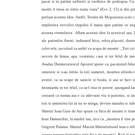
pacat si in patimi nefiresti si vrednice de pedeapsa. Cu
mortii ii tinea in robie toata viata” (Evr. 2, 15) si din pr
preluat aceasta idee. Astfel, Teodor de Mopsuestia scrie 
implinirea nevoilor trupului il mana spre patimi cu nep
aceasta vremelnica . Aflam aceeasi idee la ucenicul sau, 
ale patimilor firesti, indurand frica, robia placerii, du
celor rele, socotind ca astfel va scapa de moarte: „Toti cei
nevoie de hrana, apa, vesminte, case si tot felul de me
Asadar, Dumnezeiescul Apostol spune ca, pacatuind Adam 
omenesc si s-au intins la toti oamenii, moartea silindu-i
avutie, ca sa scape de saracie si boala, si asa se face i
dezmiarda in tot felul, ca sa-l tina in putere, ajungand la
crezand ca numai asa e cu adevarat viu si puternic, si iat
toti si amintirea lui sa nu se stinga, devine mandru si iubit
Sfantul Ioan Gura de Aur spune ca frica de moarte ii tiran
Ioan Damaschin, la randul sau, zice ca „moartea il tine p
Grigorie Palama. Sfantul Maxim Marturisitorul insa o reli
asupra tuturor fapturilor prin frica de moarte”. Rod al p