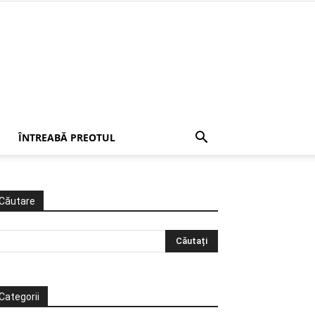
ÎNTREABĂ PREOTUL
Căutare
Categorii