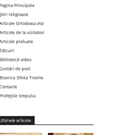
Pagina Principala
Știri religioase
Articole Ortodoxia.md
Articole de la vizitatori
Articole preluate
Tâlcuiri
Bibliotecă video
Gustări de post
Biserica Sfinta Treime
Contacte
Profețiile timpului
Ultimele articole