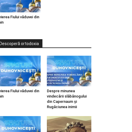
vierea Fiului văduvei din
in
Descoperă ortodoxia
vierea Fiului văduvei din
Despre minunea
in
vindecării slăbănogului
din Capernaum și
Rugăciunea inimii