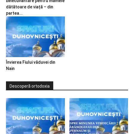
binecuvântare pentru mamele
dătătoare de viață – din
partea...
Învierea Fiului văduvei din
Nain
Descoperă ortodoxia