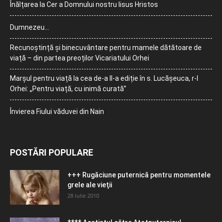
Înălțarea la Cer a Domnului nostru Iisus Hristos
Dumnezeu…
Recunoștință și binecuvântare pentru mamele dătătoare de
viață – din partea preoților Vicariatului Orhei
Marșul pentru viață la cea de-a II-a ediție în s. Lucășeuca, r-l
Orhei: „Pentru viață, cu inimă curată”
Învierea Fiului văduvei din Nain
POSTĂRI POPULARE
+++ Rugăciune puternică pentru momentele
grele ale vieţii
28 iulie 2010