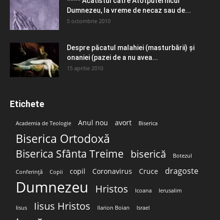
**** Acatistul către Atotputernicul
Dumnezeu, la vreme de necaz sau de...
5 octombrie 2010
Despre păcatul malahiei (masturbării) şi
onaniei (pazei de a nu avea...
15 aprilie 2010
Etichete
Anul nou
avort
Academia de Teologie
Biserica
Biserica Ortodoxă
Biserica Sfânta Treime
biserică
Botezul
dragoste
copil
Coronavirus
Cruce
Conferință
Copii
Dumnezeu
Hristos
Icoana
Ierusalim
Iisus Hristos
Iisus
Ilarion Boian
Israel