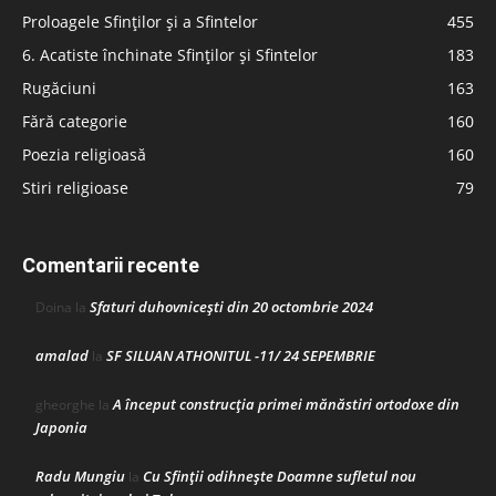
Proloagele Sfinților și a Sfintelor
455
6. Acatiste închinate Sfinților și Sfintelor
183
Rugăciuni
163
Fără categorie
160
Poezia religioasă
160
Stiri religioase
79
Comentarii recente
Sfaturi duhovnicești din 20 octombrie 2024
Doina
la
amalad
SF SILUAN ATHONITUL -11/ 24 SEPEMBRIE
la
A început construcţia primei mănăstiri ortodoxe din
gheorghe
la
Japonia
Radu Mungiu
Cu Sfinții odihnește Doamne sufletul nou
la