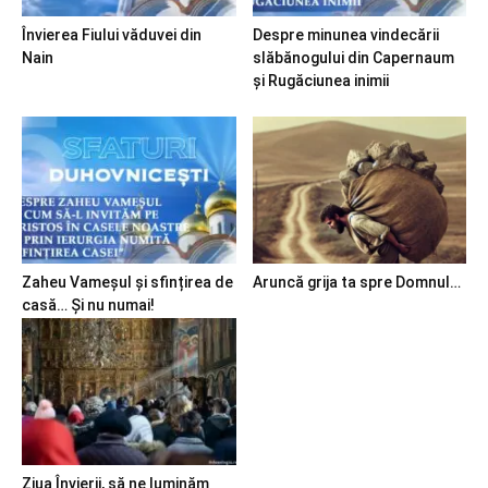
Învierea Fiului văduvei din
Despre minunea vindecării
Nain
slăbănogului din Capernaum
și Rugăciunea inimii
Zaheu Vameșul și sfințirea de
Aruncă grija ta spre Domnul…
casă… Și nu numai!
Ziua Învierii, să ne luminăm