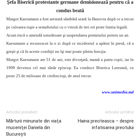
Şefa Bisericii protestante germane demisionează pentru că a
condus beată
Margot Kaessmann a fost arestată sâmbătă seară la Hanovra după ce a trecut
pe culoarea roşie a semaforului cu o viteză de trei ori peste limita legală.
Acum riscă o amendă usturătoare şi suspendarea permisului pentru un an.
Kaessmann a recunoscut la o zi după ce incidentul a apărut în presă, că a
greşit şi că în aceste condiţii nu îşi mai poate păstra funcţia.
Margot Kaessmann are 51 de ani, este divorţată, mamă a patru copii, iar în
1999 devenea cel mai tânăr episcop. Ea conduce Biserica Luterană, cu
peste 25 de milioane de credincioşi, de anul trecut.
www.unimedia.md
Articolul precedent
Articolul următor
Mărturii minunate din viaţa
Haina preoteasca – despre
muceniţei Daniela din
infatisarea preotului
Bucureşti