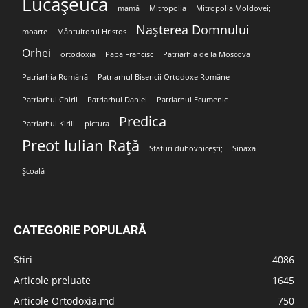
Lucășeuca
mamă
Mitropolia
Mitropolia Moldovei;
Nașterea Domnului
moarte
Mântuitorul Hristos
Orhei
ortodoxia
Papa Francisc
Patriarhia de la Moscova
Patriarhia Română
Patriarhul Bisericii Ortodoxe Române
Patriarhul Chiril
Patriarhul Daniel
Patriarhul Ecumenic
Predica
Patriarhul Kirill
pictura
Preot Iulian Rață
Sfaturi duhovnicești;
Sinaxa
Școală
CATEGORIE POPULARĂ
Stiri
4086
Articole preluate
1645
Articole Ortodoxia.md
750