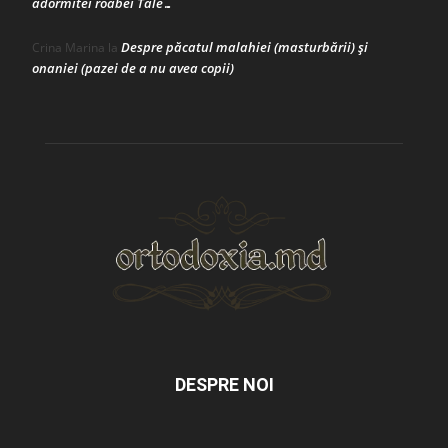
adormitei roabei Tale…
Despre păcatul malahiei (masturbării) şi
Crina Marina
la
onaniei (pazei de a nu avea copii)
DESPRE NOI