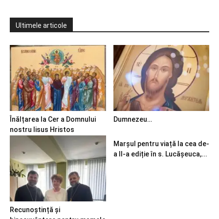
Ultimele articole
Înălțarea la Cer a Domnului
Dumnezeu…
nostru Iisus Hristos
Marșul pentru viață la cea de-
a II-a ediție în s. Lucășeuca,...
Recunoștință și