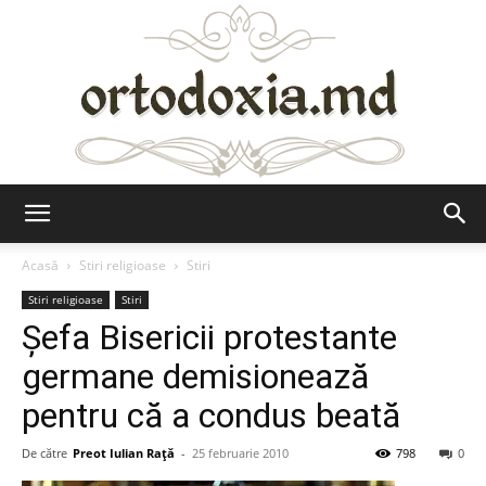
Ortodoxia.md
Acasă
Stiri religioase
Stiri
Stiri religioase
Stiri
Şefa Bisericii protestante
germane demisionează
pentru că a condus beată
De către
Preot Iulian Raţă
-
25 februarie 2010
798
0