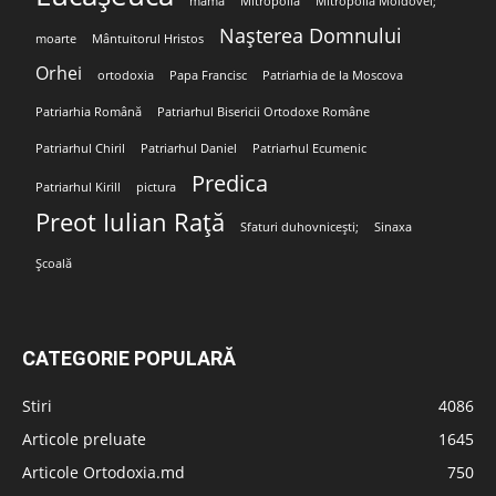
mamă
Mitropolia
Mitropolia Moldovei;
Nașterea Domnului
moarte
Mântuitorul Hristos
Orhei
ortodoxia
Papa Francisc
Patriarhia de la Moscova
Patriarhia Română
Patriarhul Bisericii Ortodoxe Române
Patriarhul Chiril
Patriarhul Daniel
Patriarhul Ecumenic
Predica
Patriarhul Kirill
pictura
Preot Iulian Rață
Sfaturi duhovnicești;
Sinaxa
Școală
CATEGORIE POPULARĂ
Stiri
4086
Articole preluate
1645
Articole Ortodoxia.md
750