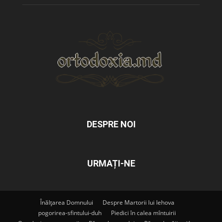
DESPRE NOI
URMAȚI-NE
Înălțarea Domnului
Despre Martorii lui Iehova
pogorirea-sfintului-duh
Piedici în calea mîntuirii