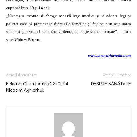
cuprinsă între 10 şi 14 ani.
„Nicaragua trebuie să abroge această lege imediat şi să adopte legi şi
politici care să promoveze drepturile femeilor şi fetelor, prin asigurarea
sănătăţii şi a vieţii libere, fără violenţă, coerciţie şi discriminare” – a mai
spus Widney Brown.
www.lacasuriortodoxe.ro
Articolul precedent
Articolul următor
Felurile păcatelor după Sfântul
DESPRE SĂNĂTATE
Nicodim Aghioritul.