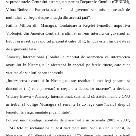
şi preşedintele Centrului nicaraguan pentru Drepturile Omului (CENIDH),
Vilma Nuñez de Escorcia, s-a plâns „că guvernul sandinist minte atât de
mult când vorbeşte despre situaţia din această ţară”.
Fátima Millon din Managua, fondatoare a Reţelei Femeilor împotriva
Violenţei, din America Centrală, a afirmat într-un interviu că guvernul ar
trebui să îsi retragă raportul prezentat către UPR, fiindcă este plin de date şi
de argumente false”.
Amnesty International (Londra) a raportat de asemenea că interzicerea
avortului în Nicaragua le afectează în special pe fetele tinere, care sunt
victime ale violurilor sau incestului.
„Interzicerea avortului în Nicaragua este rezultatul unei legi şocante şi
draconice (…) care provoacă o creştere a deceselor materne”, a declarat
Widney Brown – Amnesty International, susţinând că statele membre ONU
ar trebui să oblige Nicaragua să renunţe la „o lege care încalcă dreptul
femeilor la viaţă, sănătate şi demnitate”.
Potrivit unor sondaje raportate de mass-media în perioada 2005 – 2007,
1.247 fete au reclamat că au fost victimele unui viol sau unui incest, în
Nicaragua, 198 rămânând însărcinate, 172 dintre ele având o vârstă