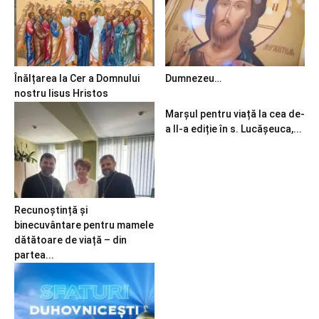
Înălțarea la Cer a Domnului
Dumnezeu…
nostru Iisus Hristos
Marșul pentru viață la cea de-
a II-a ediție în s. Lucășeuca,...
Recunoștință și
binecuvântare pentru mamele
dătătoare de viață – din
partea...