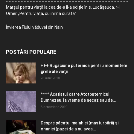
Marșul pentru viață la cea de-a II-a ediție în s. Lucășeuca, r-l
Orhei: „Pentru viață, cu inimă curată”
Învierea Fiului văduvei din Nain
POSTĂRI POPULARE
+++ Rugăciune puternică pentru momentele
grele ale vieţii
28 iulie 2010
**** Acatistul către Atotputernicul
Dumnezeu, la vreme de necaz sau de...
5 octombrie 2010
Despre păcatul malahiei (masturbării) şi
onaniei (pazei de a nu avea...