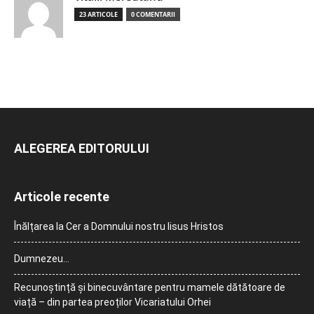
23 ARTICOLE
0 COMENTARII
ALEGEREA EDITORULUI
Articole recente
Înălțarea la Cer a Domnului nostru Iisus Hristos
Dumnezeu…
Recunoștință și binecuvântare pentru mamele dătătoare de
viață – din partea preoților Vicariatului Orhei