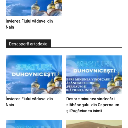
Învierea Fiului văduvei din
Nain
Descoperă ortodoxia
Învierea Fiului văduvei din
Despre minunea vindecării
Nain
slăbănogului din Capernaum
și Rugăciunea inimii