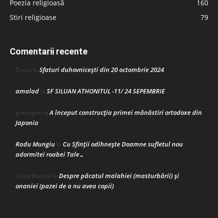
Poezia religioasă
160
Stiri religioase
79
Comentarii recente
Sfaturi duhovnicești din 20 octombrie 2024
Doina
la
amalad
SF SILUAN ATHONITUL -11/ 24 SEPEMBRIE
la
A început construcţia primei mănăstiri ortodoxe din
gheorghe
la
Japonia
Radu Mungiu
Cu Sfinții odihnește Doamne sufletul nou
la
adormitei roabei Tale…
Despre păcatul malahiei (masturbării) şi
Crina Marina
la
onaniei (pazei de a nu avea copii)