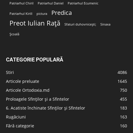
Patriarhul Chiril
Patriarhul Daniel
Patriarhul Ecumenic
Predica
Patriarhul Kirill
pictura
Preot Iulian Rață
Sfaturi duhovnicești;
Sinaxa
Școală
CATEGORIE POPULARĂ
Stiri
4086
Articole preluate
1645
Articole Ortodoxia.md
750
Proloagele Sfinților și a Sfintelor
455
6. Acatiste închinate Sfinților și Sfintelor
183
Rugăciuni
163
Fără categorie
160