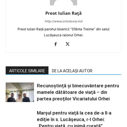
Preot Iulian Raţă
http://www.ortodoxia.md
Preot Iulian Rață parohul bisericii ”Sfânta Treime” din satul
Lucășeuca raionul Orhei.
ARTICOLE SIMILARE
DE LA ACELAȘI AUTOR
Recunoștință și binecuvântare pentru
mamele dătătoare de viață – din
partea preoților Vicariatului Orhei
Marșul pentru viață la cea de-a II-a
ediție în s. Lucășeuca, r-l Orhei:
„Pentru viață, cu inimă curată”