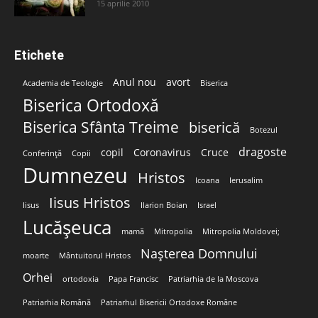
15 aprilie 2010
Etichete
Anul nou
avort
Academia de Teologie
Biserica
Biserica Ortodoxă
Biserica Sfânta Treime
biserică
Botezul
dragoste
copil
Coronavirus
Cruce
Conferință
Copii
Dumnezeu
Hristos
Icoana
Ierusalim
Iisus Hristos
Iisus
Ilarion Boian
Israel
Lucășeuca
mamă
Mitropolia
Mitropolia Moldovei;
Nașterea Domnului
moarte
Mântuitorul Hristos
Orhei
ortodoxia
Papa Francisc
Patriarhia de la Moscova
Patriarhia Română
Patriarhul Bisericii Ortodoxe Române