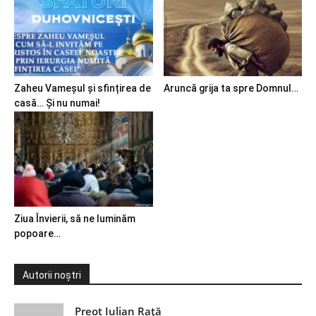
Zaheu Vameșul și sfințirea de
Aruncă grija ta spre Domnul…
casă… Și nu numai!
Ziua Învierii, să ne luminăm
popoare…
Autorii noștri
Preot Iulian Raţă