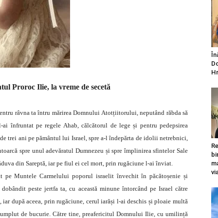
În
Do
Hr
ul Proroc Ilie, la vreme de secetă
pentru râvna ta întru mărirea Domnului Atotțiitorului, neputând răbda să
, l-ai înfruntat pe regele Ahab, călcătorul de lege și pentru pedepsirea
 trei ani pe pământul lui Israel, spre a-l îndepărta de idolii netrebnici,
Re
 întoarcă spre unul adevăratul Dumnezeu și spre împlinirea sfintelor Sale
bi
uva din Sareptă, iar pe fiul ei cel mort, prin rugăciune l-ai înviat.
ma
vi
t pe Muntele Carmelului poporul israelit învechit în păcătoșenie și
dobândit peste jertfa ta, cu această minune întorcând pe Israel către
 iar după aceea, prin rugăciune, cerul iarăși l-ai deschis și ploaie multă
i umplut de bucurie. Către tine, preafericitul Domnului Ilie, cu umilință