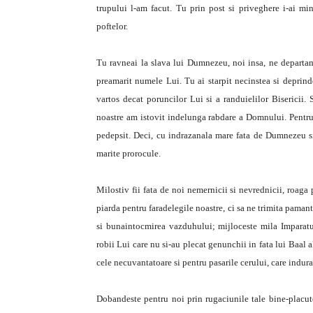
trupului l-am facut. Tu prin post si priveghere i-ai mi
poftelor.
Tu ravneai la slava lui Dumnezeu, noi insa, ne departam
preamarit numele Lui. Tu ai starpit necinstea si deprind
vartos decat poruncilor Lui si a randuielilor Bisericii. 
noastre am istovit indelunga rabdare a Domnului. Pentru 
pedepsit. Deci, cu indrazanala mare fata de Dumnezeu s
marite prorocule.
Milostiv fii fata de noi nemernicii si nevrednicii, roag
piarda pentru faradelegile noastre, ci sa ne trimita paman
si bunaintocmirea vazduhului; mijloceste mila Imparatulu
robii Lui care nu si-au plecat genunchii in fata lui Baal a
cele necuvantatoare si pentru pasarile cerului, care indura 
Dobandeste pentru noi prin rugaciunile tale bine-placut