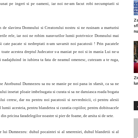
nunat pe ingeri si pe oameni, iar noi ne-am facut robi necumptarii si
Za
sf
 de slavirea Domnului si Creatorului nostru si ne rusinam a marturisi
nu
erile rele, iar noi ne robim naravurilor lumii potrivnice Domnului mai
Si cate pacate si nedreptati n-am savarsit noi pacatosii ! Prin pacatele
toate acestea dreptul Judecator s-a maniat pe noi si in mania Lui ne-a
i nadajduind in iubirea ta fata de neamul omenesc, cutezam a te ruga,
Zi
lu
a pe Atotbunul Dumnezeu sa nu se manie pe noi pana in sfarsit, ca sa ne
tului insetat ploaie imbelsugata si curata si sa ne daruiasca roada bogata
i ceresc, dar nu pentru noi pacatosii si nevrednicii, ci pentru alesii
l lumii acesteia, pentru blandetea si curatia copiilor, pentru dobitoacele
din pricina faradelegilor noastre si pier de foame, de arsita si de sete.
e lui Dumnezeu: duhul pocaintei si al smereniei, duhul blandetii si al