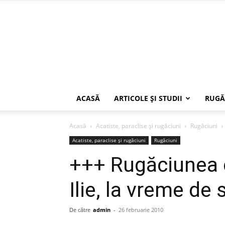
ACASĂ
ARTICOLE ŞI STUDII
RUGĂ
Acasă
Acatiste, paraclise și rugăciuni
Rugăciuni
Acatiste, paraclise și rugăciuni
Rugăciuni
+++ Rugăciunea c
Ilie, la vreme de
De către
admin
-
26 februarie 2010