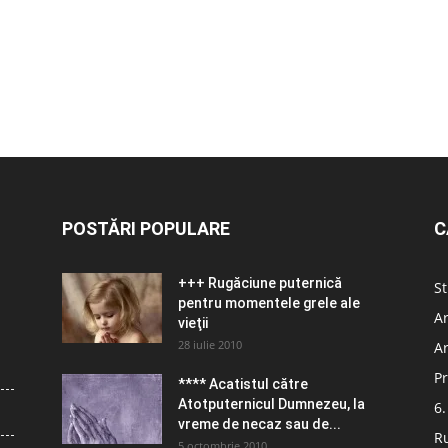
POSTĂRI POPULARE
C
+++ Rugăciune puternică
St
pentru momentele grele ale
Ar
vieţii
28 iulie 2010
Ar
Pr
**** Acatistul către
Atotputernicul Dumnezeu, la
6.
vreme de necaz sau de...
R
5 octombrie 2010