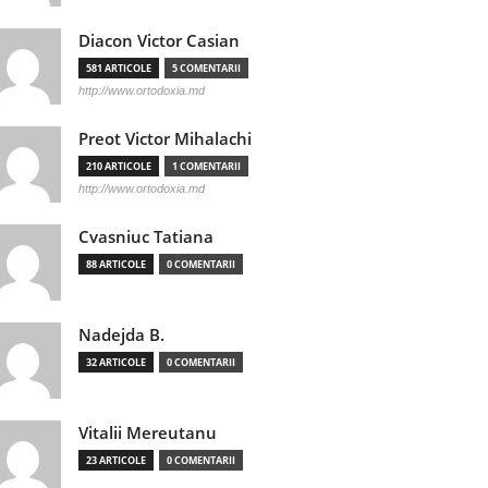
Diacon Victor Casian
581 ARTICOLE
5 COMENTARII
http://www.ortodoxia.md
Preot Victor Mihalachi
210 ARTICOLE
1 COMENTARII
http://www.ortodoxia.md
Cvasniuc Tatiana
88 ARTICOLE
0 COMENTARII
Nadejda B.
32 ARTICOLE
0 COMENTARII
Vitalii Mereutanu
23 ARTICOLE
0 COMENTARII