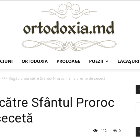
CIUNI
ORTODOXIA
PROLOAGE
POEZII
LĂCAŞURI
Ortodoxia.md
+++ Rugăciunea către Sfântul Proroc Ilie, la vreme de secetă
ătre Sfântul Proroc
 secetă
1112
0