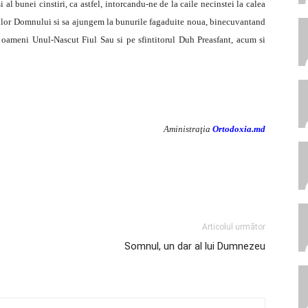
i al bunei cinstiri, ca astfel, intorcandu-ne de la caile necinstei la calea
ilor Domnului si sa ajungem la bunurile fagaduite noua, binecuvantand
 oameni Unul-Nascut Fiul Sau si pe sfintitorul Duh Preasfant, acum si
Aministraţia
Ortodoxia.md
Articolul următor
Somnul, un dar al lui Dumnezeu