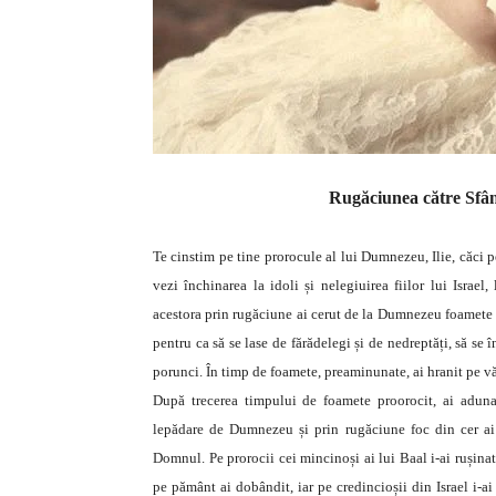
Rugăciunea către Sfânt
Te cinstim pe tine prorocule al lui Dumnezeu, Ilie, căci 
vezi închinarea la idoli și nelegiuirea fiilor lui Israel
acestora prin rugăciune ai cerut de la Dumnezeu foamete de
pentru ca să se lase de fărădelegi și de nedreptăți, să se
porunci. În timp de foamete, preaminunate, ai hranit pe văd
După trecerea timpului de foamete proorocit, ai aduna
lepădare de Dumnezeu și prin rugăciune foc din cer ai 
Domnul. Pe prorocii cei mincinoși ai lui Baal i-ai rușinat,
pe pământ ai dobândit, iar pe credincioșii din Israel i-a