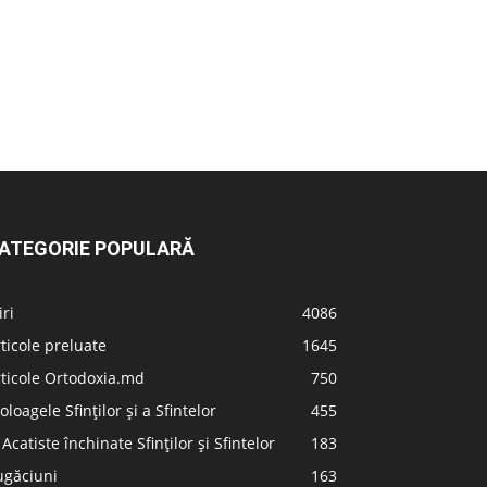
ATEGORIE POPULARĂ
iri
4086
ticole preluate
1645
ticole Ortodoxia.md
750
oloagele Sfinților și a Sfintelor
455
 Acatiste închinate Sfinților și Sfintelor
183
ugăciuni
163