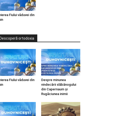
vierea Fiului văduvei din
in
Descoperă ortodoxia
vierea Fiului văduvei din
Despre minunea
in
vindecării slăbănogului
din Capernaum și
Rugăciunea inimii