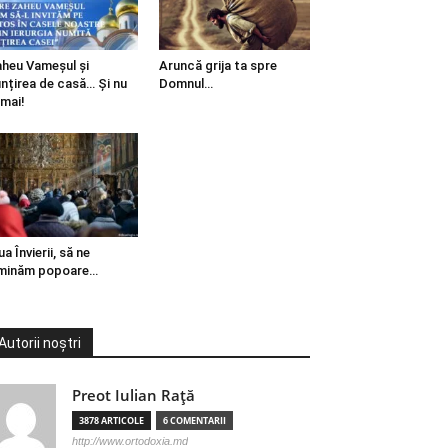
heu Vameșul și
Aruncă grija ta spre
ințirea de casă… Și nu
Domnul…
mai!
ua Învierii, să ne
minăm popoare…
Autorii noștri
Preot Iulian Raţă
3878 ARTICOLE
6 COMENTARII
http://www.ortodoxia.md