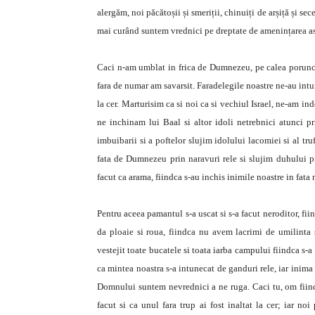
alergăm, noi păcătoșii și smeriții, chinuiți de arșiță și 
mai curând suntem vrednici pe dreptate de amenințarea aspr
Caci n-am umblat in frica de Dumnezeu, pe calea poruncilor
fara de numar am savarsit. Faradelegile noastre ne-au intu
la cer. Marturisim ca si noi ca si vechiul Israel, ne-am 
ne inchinam lui Baal si altor idoli netrebnici atunci pr
imbuibarii si a poftelor slujim idolului lacomiei si al tr
fata de Dumnezeu prin naravuri rele si slujim duhului pie
facut ca arama, fiindca s-au inchis inimile noastre in fata 
Pentru aceea pamantul s-a uscat si s-a facut neroditor, f
da ploaie si roua, fiindca nu avem lacrimi de umilinta
vestejit toate bucatele si toata iarba campului fiindca s-
ca mintea noastra s-a intunecat de ganduri rele, iar inima 
Domnului suntem nevrednici a ne ruga. Caci tu, om fiind
facut si ca unul fara trup ai fost inaltat la cer; iar no