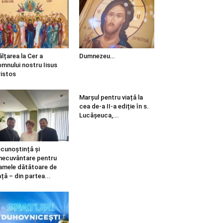
ălțarea la Cer a
Dumnezeu…
mnului nostru Iisus
istos
Marșul pentru viață la
cea de-a II-a ediție în s.
Lucășeuca,...
cunoștință și
necuvântare pentru
mele dătătoare de
ață – din partea...