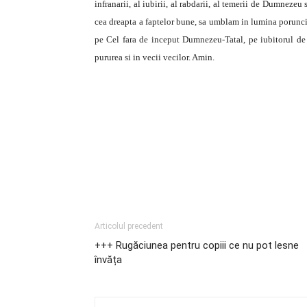
infranarii, al iubirii, al rabdarii, al temerii de Dumnezeu s
cea dreapta a faptelor bune, sa umblam in lumina porunc
pe Cel fara de inceput Dumnezeu-Tatal, pe iubitorul de
pururea si in vecii vecilor. Amin.
Articolul precedent
+++ Rugăciunea pentru copiii ce nu pot lesne
învăța