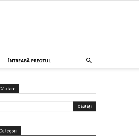
ÎNTREABĂ PREOTUL
Căutare
Categorii