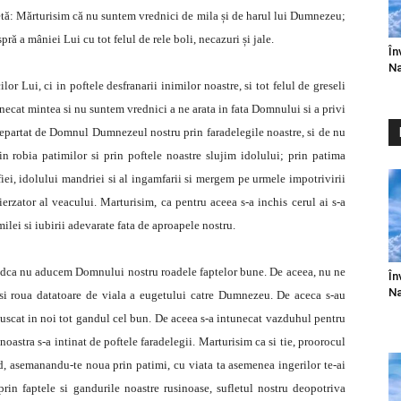
secetă: Mărturisim că nu suntem vrednici de mila și de harul lui Dumnezeu;
ă a mâniei Lui cu tot felul de rele boli, necazuri și jale.
În
Na
 Lui, ci in poftele desfranarii inimilor noastre, si tot felul de greseli
necat mintea si nu suntem vrednici a ne arata in fata Domnului si a privi
indepartat de Domnul Dumnezeul nostru prin faradelegile noastre, si de nu
in robia patimilor si prin poftele noastre slujim idolului; prin patima
ufiei, idolului mandriei si al ingamfarii si mergem pe urmele impotrivirii
rzator al veacului. Marturisim, ca pentru aceea s-a inchis cerul ai s-a
milei si iubirii adevarate fata de aproapele nostru.
iindca nu aducem Domnului nostru roadele faptelor bune. De aceea, nu ne
În
Na
 si roua datatoare de viala a eugetului catre Dumnezeu. De aceca s-au
a uscat in noi tot gandul cel bun. De aceea s-a intunecat vazduhul pentru
noastra s-a intinat de poftele faradelegii. Marturisim ca si tie, proorocul
, asemanandu-te noua prin patimi, cu viata ta asemenea ingerilor te-ai
i prin faptele si gandurile noastre rusinoase, sufletul nostru deopotriva