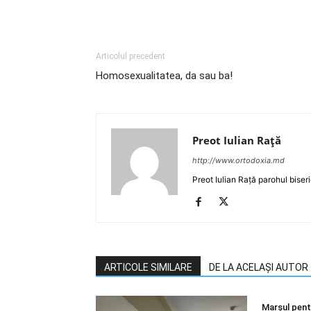
Articolul precedent
Homosexualitatea, da sau ba!
Preot Iulian Raţă
http://www.ortodoxia.md
Preot Iulian Rață parohul biser
ARTICOLE SIMILARE
DE LA ACELAȘI AUTOR
Marșul pentr