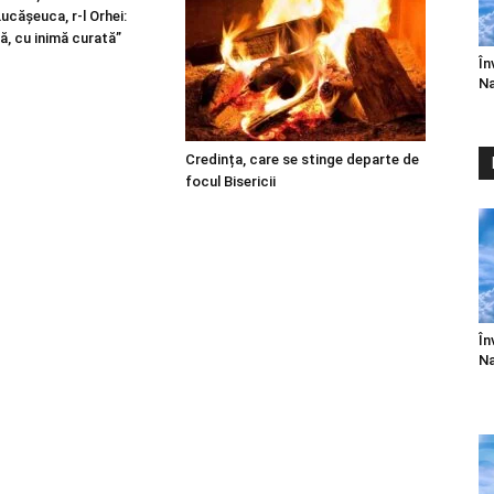
 Lucășeuca, r-l Orhei:
ă, cu inimă curată”
În
Na
Credința, care se stinge departe de
focul Bisericii
În
Na