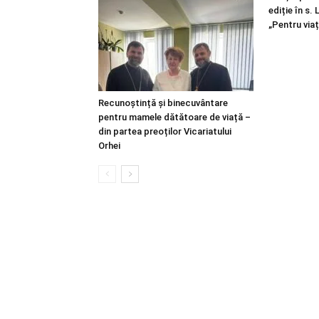
ediție în s.
„Pentru viaț
Recunoștință și binecuvântare
pentru mamele dătătoare de viață –
din partea preoților Vicariatului
Orhei