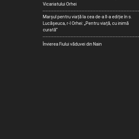
Vicariatului Orhei
Marșul pentru viață la cea de-a II-a ediție în s.
Lucășeuca, r-l Orhei: „Pentru viață, cu inimă
curată”
Învierea Fiului văduvei din Nain