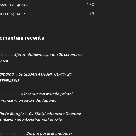
ezia religioasă
160
iri religioase
79
omentarii recente
Sfaturi duhovnicești din 20 octombrie
Doina
la
2024
amalad
SF SILUAN ATHONITUL -11/ 24
la
SEPEMBRIE
A început construcţia primei
gheorghe
la
mănăstiri ortodoxe din Japonia
Radu Mungiu
Cu Sfinții odihnește Doamne
la
sufletul nou adormitei roabei Tale…
Despre păcatul malahiei
Crina Marina
la