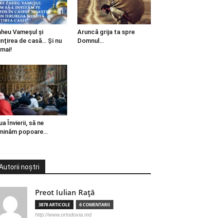
heu Vameșul și
Aruncă grija ta spre
ințirea de casă… Și nu
Domnul…
mai!
ua Învierii, să ne
minăm popoare…
Autorii noștri
Preot Iulian Raţă
3878 ARTICOLE
6 COMENTARII
http://www.ortodoxia.md