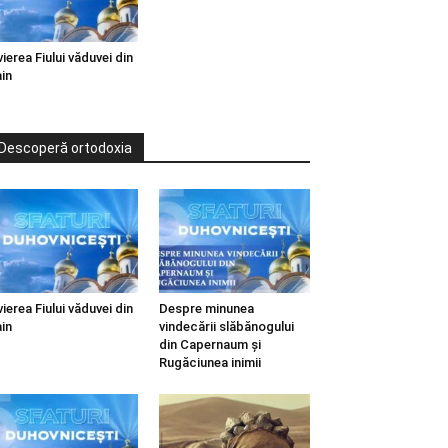
vierea Fiului văduvei din
in
Descoperă ortodoxia
vierea Fiului văduvei din
Despre minunea
in
vindecării slăbănogului
din Capernaum și
Rugăciunea inimii