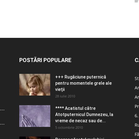
POSTĂRI POPULARE
C
+++ Rugăciune puternică
St
pentru momentele grele ale
Ar
vieţii
28 iulie 2010
Ar
Pr
**** Acatistul către
Atotputernicul Dumnezeu, la
6.
vreme de necaz sau de...
R
5 octombrie 2010
Fă