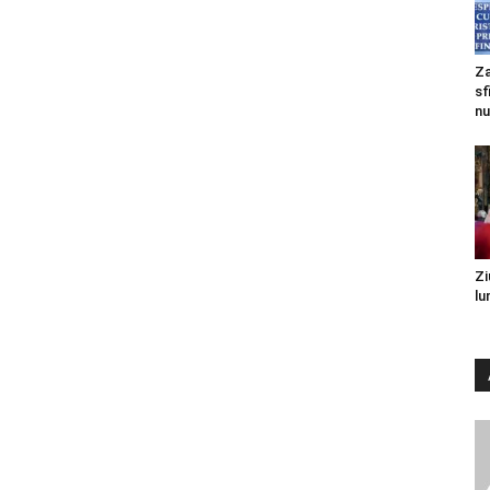
Za
sf
nu
Zi
lu