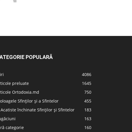
ATEGORIE POPULARĂ
iri
4086
ticole preluate
1645
ticole Ortodoxia.md
750
oloagele Sfinților și a Sfintelor
455
 Acatiste închinate Sfinților și Sfintelor
183
ugăciuni
163
ră categorie
160