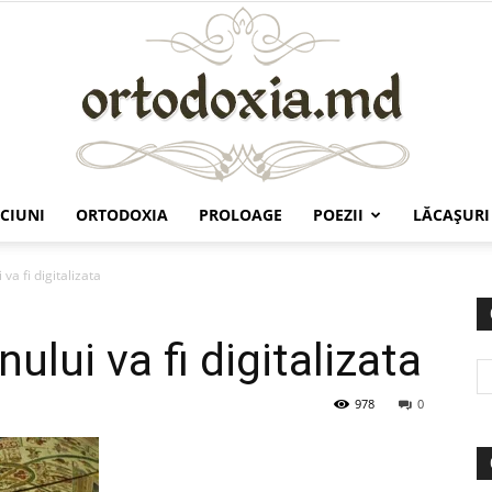
CIUNI
ORTODOXIA
PROLOAGE
POEZII
LĂCAŞURI
Ortodoxia.md
 va fi digitalizata
ului va fi digitalizata
978
0