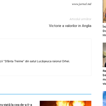
www.jurnal.md
Articolul următor
Victorie a valorilor in Anglia
În
Do
Hr
icii ”Sfânta Treime” din satul Lucășeuca raionul Orhei.
Re
bi
ma
vi
u viață la cea de-a II-a