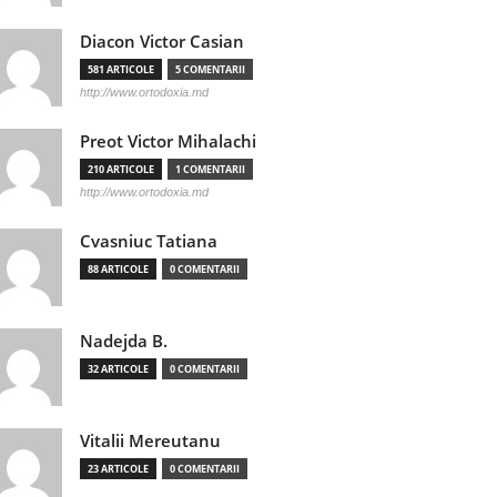
Diacon Victor Casian
581 ARTICOLE
5 COMENTARII
http://www.ortodoxia.md
Preot Victor Mihalachi
210 ARTICOLE
1 COMENTARII
http://www.ortodoxia.md
Cvasniuc Tatiana
88 ARTICOLE
0 COMENTARII
Nadejda B.
32 ARTICOLE
0 COMENTARII
Vitalii Mereutanu
23 ARTICOLE
0 COMENTARII