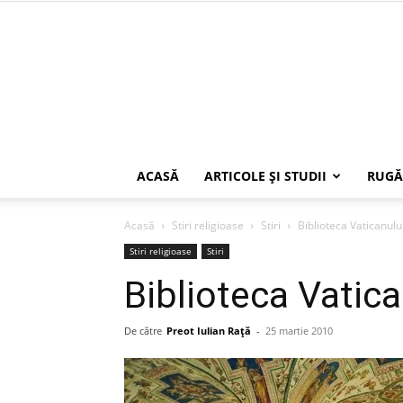
ACASĂ
ARTICOLE ŞI STUDII
RUGĂ
Acasă
Stiri religioase
Stiri
Biblioteca Vaticanului
Stiri religioase
Stiri
Biblioteca Vatican
De către
Preot Iulian Raţă
-
25 martie 2010