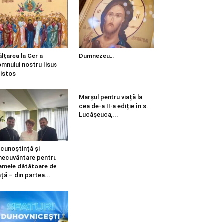
ălțarea la Cer a
Dumnezeu…
mnului nostru Iisus
istos
Marșul pentru viață la
cea de-a II-a ediție în s.
Lucășeuca,...
cunoștință și
necuvântare pentru
mele dătătoare de
ață – din partea...