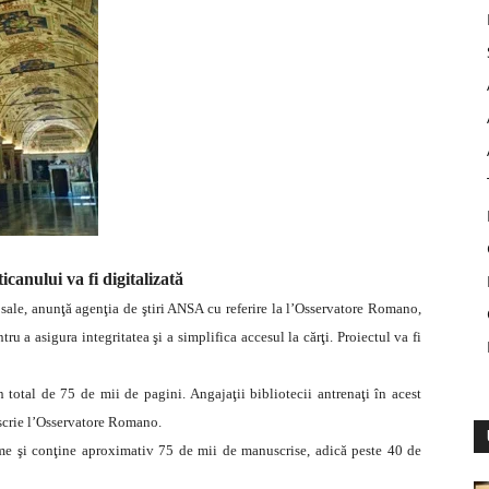
icanului va fi digitalizată
 sale, anunţă agenţia de ştiri ANSA cu referire la l’Osservatore Romano,
ru a asigura integritatea şi a simplifica accesul la cărţi. Proiectul va fi
total de 75 de mii de pagini. Angajaţii bibliotecii antrenaţi în acest
scrie l’Osservatore Romano.
me şi conţine aproximativ 75 de mii de manuscrise, adică peste 40 de