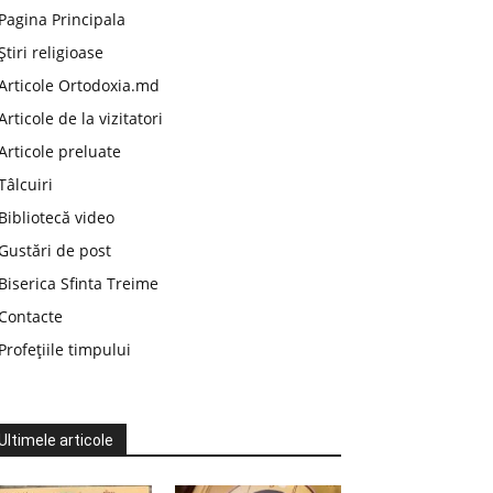
Pagina Principala
Știri religioase
Articole Ortodoxia.md
Articole de la vizitatori
Articole preluate
Tâlcuiri
Bibliotecă video
Gustări de post
Biserica Sfinta Treime
Contacte
Profețiile timpului
Ultimele articole