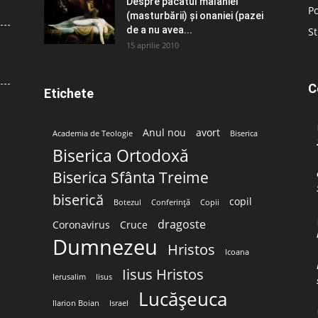
Despre păcatul malahiei
Po
(masturbării) şi onaniei (pazei
de a nu avea...
St
15 aprilie 2010
C
Etichete
Anul nou
avort
Academia de Teologie
Biserica
Biserica Ortodoxă
Biserica Sfânta Treime
biserică
copil
Botezul
Conferință
Copii
dragoste
Coronavirus
Cruce
Dumnezeu
Hristos
Icoana
Iisus Hristos
Ierusalim
Iisus
Lucășeuca
Ilarion Boian
Israel