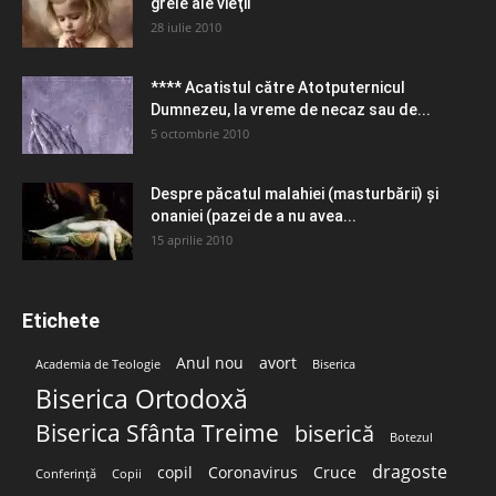
grele ale vieţii
28 iulie 2010
**** Acatistul către Atotputernicul
Dumnezeu, la vreme de necaz sau de...
5 octombrie 2010
Despre păcatul malahiei (masturbării) şi
onaniei (pazei de a nu avea...
15 aprilie 2010
Etichete
Anul nou
avort
Academia de Teologie
Biserica
Biserica Ortodoxă
Biserica Sfânta Treime
biserică
Botezul
dragoste
copil
Coronavirus
Cruce
Conferință
Copii