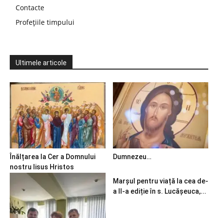
Contacte
Profețiile timpului
Ultimele articole
Înălțarea la Cer a Domnului
Dumnezeu…
nostru Iisus Hristos
Marșul pentru viață la cea de-
a II-a ediție în s. Lucășeuca,...