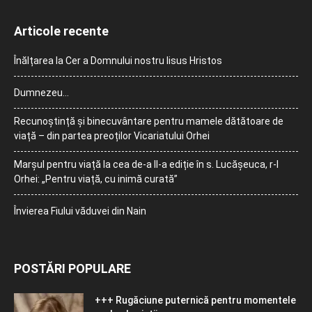
Articole recente
Înălțarea la Cer a Domnului nostru Iisus Hristos
Dumnezeu…
Recunoștință și binecuvântare pentru mamele dătătoare de
viață – din partea preoților Vicariatului Orhei
Marșul pentru viață la cea de-a II-a ediție în s. Lucășeuca, r-l
Orhei: „Pentru viață, cu inimă curată”
Învierea Fiului văduvei din Nain
POSTĂRI POPULARE
+++ Rugăciune puternică pentru momentele