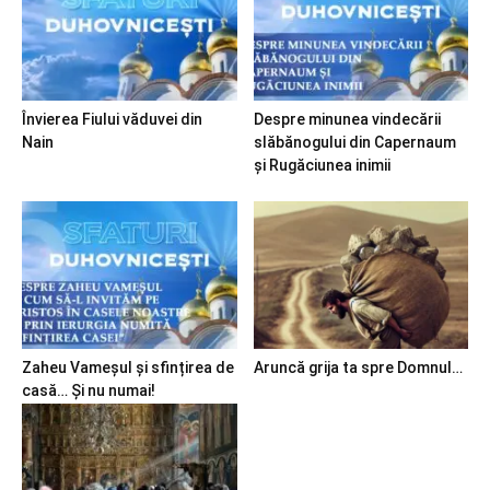
Învierea Fiului văduvei din
Despre minunea vindecării
Nain
slăbănogului din Capernaum
și Rugăciunea inimii
Zaheu Vameșul și sfințirea de
Aruncă grija ta spre Domnul…
casă… Și nu numai!