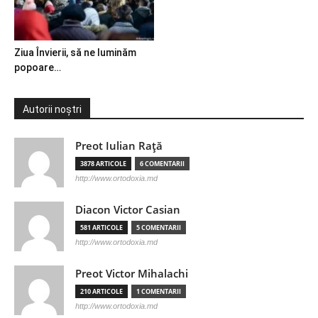
Ziua Învierii, să ne luminăm
popoare…
Autorii noștri
Preot Iulian Raţă
3878 ARTICOLE
6 COMENTARII
http://www.ortodoxia.md
Diacon Victor Casian
581 ARTICOLE
5 COMENTARII
http://www.ortodoxia.md
Preot Victor Mihalachi
210 ARTICOLE
1 COMENTARII
http://www.ortodoxia.md