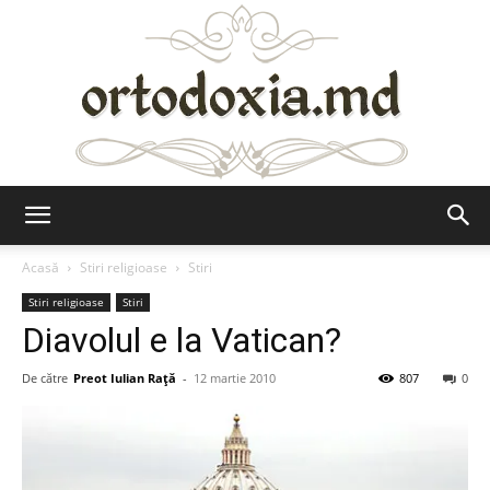
Ortodoxia.md
Acasă
Stiri religioase
Stiri
Stiri religioase
Stiri
Diavolul e la Vatican?
De către
Preot Iulian Raţă
-
12 martie 2010
807
0