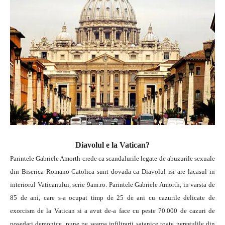
Diavolul e la Vatican?
Parintele Gabriele Amorth crede ca scandalurile legate de abuzurile sexuale
din Biserica Romano-Catolica sunt dovada ca Diavolul isi are lacasul in
interiorul Vaticanului, scrie 9am.ro. Parintele Gabriele Amorth, in varsta de
85 de ani, care s-a ocupat timp de 25 de ani cu cazurile delicate de
exorcism de la Vatican si a avut de-a face cu peste 70.000 de cazuri de
posedari demonice, pune pe seama infiltrarii satanice toate neregulile din