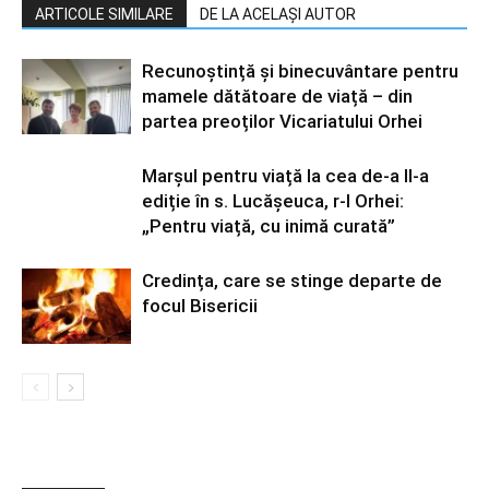
ARTICOLE SIMILARE
DE LA ACELAȘI AUTOR
Recunoștință și binecuvântare pentru
mamele dătătoare de viață – din
partea preoților Vicariatului Orhei
Marșul pentru viață la cea de-a II-a
ediție în s. Lucășeuca, r-l Orhei:
„Pentru viață, cu inimă curată”
Credința, care se stinge departe de
focul Bisericii