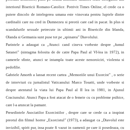
interiorul Bisericii Romano-Catolice.
Potrivit Times Online, el crede ca o
putere dincolo de intelegerea umana este vinovata pentru luptele dintre
cardinalii care nu cred in Dumnezeu si preotii care cad in pacat. In plus si
scandalurile sexuale petrecute in ultimii ani in Bisericile din Irlanda,
Olanda si Germania sunt puse tot pe „spinarea” Diavolului.
Parintele a adaugat ca „Atunci cand cineva vorbeste despre „fumul
Satanei” (sintagma folosita de de catre Papa Paul al VI-lea in 1972), in
camerele sfinte, atunci se intampla toate aceste nenoroiciri, violenta si
pedofilie.
Gabriele Amorth a lansat recent cartea „Memoriile unui Exorcist” , o serie
de interviuri cu jurnalistul Vaticanului Marco Tosatti, unde vorbeste si
despre atentatul la viata lui Papa Paul al II lea in 1981, in Ajunul
Craciunului. Atunci Papa a fost atacat de o femeie cu cu probleme psihice,
care l-a aruncat la pamant.
Presedintele Asociatilor Exorcistilor , despre care se crede ca a inspirat
preotul din filmul horror „Exorcistul” (1973), a adaugat ca „Diavolul este
invizibil, spirit pur, insa poate fi vazut in oamenii pe care ii posedeaza, cu