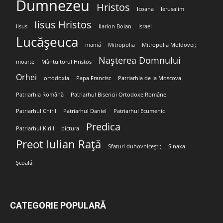
Dumnezeu
Hristos
Icoana
Ierusalim
Iisus Hristos
Iisus
Ilarion Boian
Israel
Lucășeuca
mamă
Mitropolia
Mitropolia Moldovei;
Nașterea Domnului
moarte
Mântuitorul Hristos
Orhei
ortodoxia
Papa Francisc
Patriarhia de la Moscova
Patriarhia Română
Patriarhul Bisericii Ortodoxe Române
Patriarhul Chiril
Patriarhul Daniel
Patriarhul Ecumenic
Predica
Patriarhul Kirill
pictura
Preot Iulian Rață
Sfaturi duhovnicești;
Sinaxa
Școală
CATEGORIE POPULARĂ