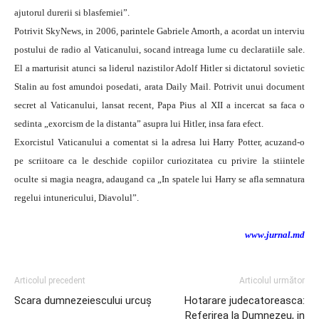
ajutorul durerii si blasfemiei”.
Potrivit SkyNews, in 2006, parintele Gabriele Amorth, a acordat un interviu
postului de radio al Vaticanului, socand intreaga lume cu declaratiile sale.
El a marturisit atunci sa liderul nazistilor Adolf Hitler si dictatorul sovietic
Stalin au fost amundoi posedati, arata Daily Mail. Potrivit unui document
secret al Vaticanului, lansat recent, Papa Pius al XII a incercat sa faca o
sedinta „exorcism de la distanta” asupra lui Hitler, insa fara efect.
Exorcistul Vaticanului a comentat si la adresa lui Harry Potter, acuzand-o
pe scriitoare ca le deschide copiilor curiozitatea cu privire la stiintele
oculte si magia neagra, adaugand ca „In spatele lui Harry se afla semnatura
regelui intunericului, Diavolul”.
www.jurnal.md
Articolul precedent
Articolul următor
Scara dumnezeiescului urcuş
Hotarare judecatoreasca:
Referirea la Dumnezeu, in