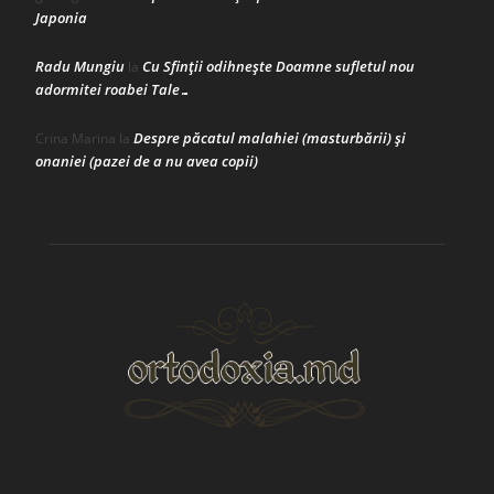
Japonia
Radu Mungiu
Cu Sfinții odihnește Doamne sufletul nou
la
adormitei roabei Tale…
Despre păcatul malahiei (masturbării) şi
Crina Marina
la
onaniei (pazei de a nu avea copii)