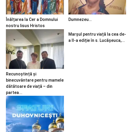
Înălțarea la Cer a Domnului
Dumnezeu…
nostru Iisus Hristos
Marșul pentru viață la cea de-
a II-a ediție în s. Lucășeuca,...
Recunoștință și
binecuvântare pentru mamele
dătătoare de viață – din
partea...