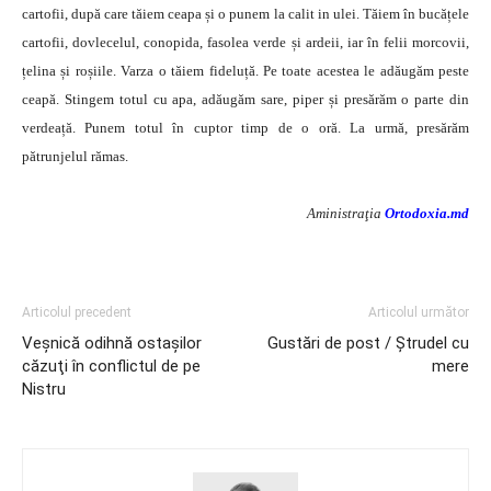
cartofii, după care tăiem ceapa și o punem la calit in ulei. Tăiem în bucățele
cartofii, dovlecelul, conopida, fasolea verde și ardeii, iar în felii morcovii,
țelina și roșiile. Varza o tăiem fideluță. Pe toate acestea le adăugăm peste
ceapă. Stingem totul cu apa, adăugăm sare, piper și presărăm o parte din
verdeață. Punem totul în cuptor timp de o oră. La urmă, presărăm
pătrunjelul rămas.
Aministraţia
Ortodoxia.md
Articolul precedent
Articolul următor
Veşnică odihnă ostaşilor
Gustări de post / Ștrudel cu
căzuţi în conflictul de pe
mere
Nistru