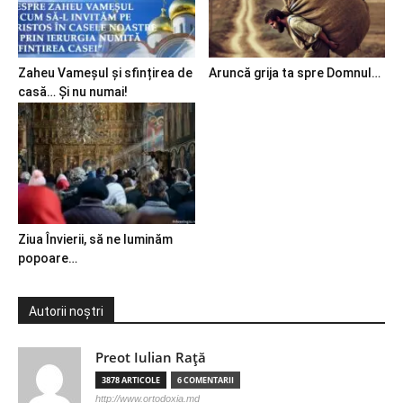
Zaheu Vameșul și sfințirea de
Aruncă grija ta spre Domnul…
casă… Și nu numai!
Ziua Învierii, să ne luminăm
popoare…
Autorii noștri
Preot Iulian Raţă
3878 ARTICOLE
6 COMENTARII
http://www.ortodoxia.md