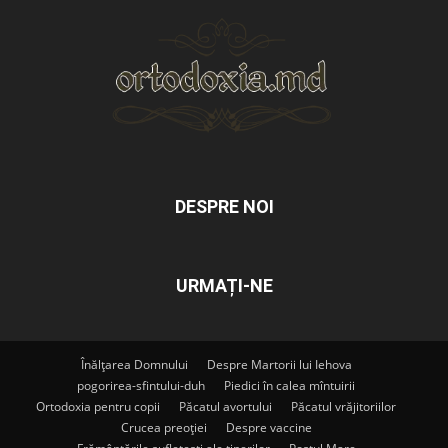
DESPRE NOI
URMAȚI-NE
Înălțarea Domnului
Despre Martorii lui Iehova
pogorirea-sfintului-duh
Piedici în calea mîntuirii
Ortodoxia pentru copii
Păcatul avortului
Păcatul vrăjitoriilor
Crucea preoției
Despre vaccine