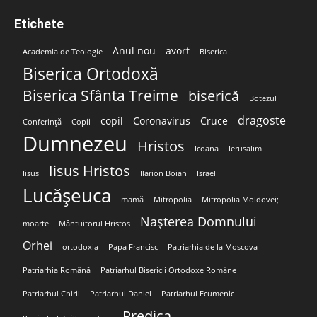
Etichete
Anul nou
avort
Academia de Teologie
Biserica
Biserica Ortodoxă
Biserica Sfânta Treime
biserică
Botezul
dragoste
copil
Coronavirus
Cruce
Conferință
Copii
Dumnezeu
Hristos
Icoana
Ierusalim
Iisus Hristos
Iisus
Ilarion Boian
Israel
Lucășeuca
mamă
Mitropolia
Mitropolia Moldovei;
Nașterea Domnului
moarte
Mântuitorul Hristos
Orhei
ortodoxia
Papa Francisc
Patriarhia de la Moscova
Patriarhia Română
Patriarhul Bisericii Ortodoxe Române
Patriarhul Chiril
Patriarhul Daniel
Patriarhul Ecumenic
Predica