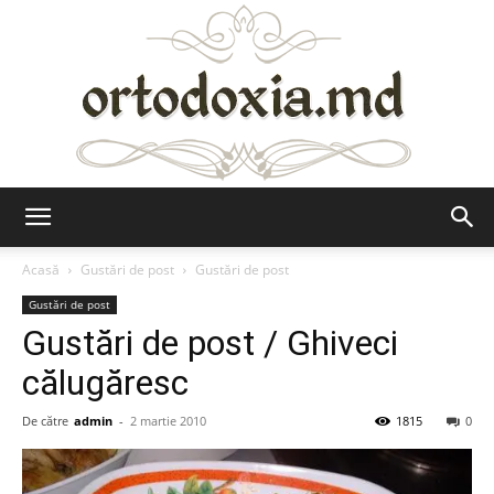
Ortodoxia.md
Acasă
Gustări de post
Gustări de post
Gustări de post
Gustări de post / Ghiveci
călugăresc
De către
admin
-
2 martie 2010
1815
0