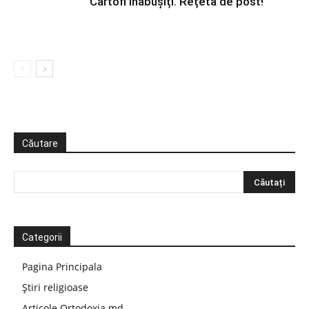
Cartofi înăbușiți. Rețetă de post!
Căutare
Categorii
Pagina Principala
Știri religioase
Articole Ortodoxia.md