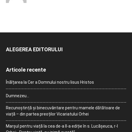
ALEGEREA EDITORULUI
Articole recente
Înălțarea la Cer a Domnului nostru Iisus Hristos
Dumnezeu…
Recunoștință și binecuvântare pentru mamele dătătoare de
viață – din partea preoților Vicariatului Orhei
Marșul pentru viață la cea de-a II-a ediție în s. Lucășeuca, r-l