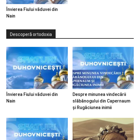
Învierea Fiului văduvei din
Nain
Descoperă ortodoxia
Învierea Fiului văduvei din
Despre minunea vindecării
Nain
slăbănogului din Capernaum
și Rugăciunea inimii