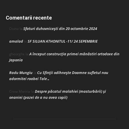
Comentarii recente
Sfaturi duhovnicești din 20 octombrie 2024
Doina
la
amalad
SF SILUAN ATHONITUL -11/ 24 SEPEMBRIE
la
A început construcţia primei mănăstiri ortodoxe din
gheorghe
la
Japonia
Radu Mungiu
Cu Sfinții odihnește Doamne sufletul nou
la
adormitei roabei Tale…
Despre păcatul malahiei (masturbării) şi
Crina Marina
la
onaniei (pazei de a nu avea copii)