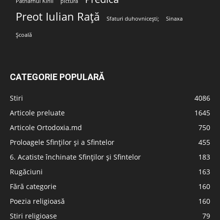
Patriarhul Kirill
pictura
Preot Iulian Rață
Sfaturi duhovnicești;
Sinaxa
Școală
CATEGORIE POPULARĂ
Stiri
4086
Articole preluate
1645
Articole Ortodoxia.md
750
Proloagele Sfinților și a Sfintelor
455
6. Acatiste închinate Sfinților și Sfintelor
183
Rugăciuni
163
Fără categorie
160
Poezia religioasă
160
Stiri religioase
79