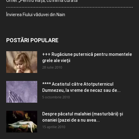
Orhei: „Pentru viață, cu inimă curată”
Învierea Fiului văduvei din Nain
POSTĂRI POPULARE
+++ Rugăciune puternică pentru momentele
grele ale vieţii
28 iulie 2010
**** Acatistul către Atotputernicul
Dumnezeu, la vreme de necaz sau de...
5 octombrie 2010
Despre păcatul malahiei (masturbării) şi
onaniei (pazei de a nu avea...
15 aprilie 2010