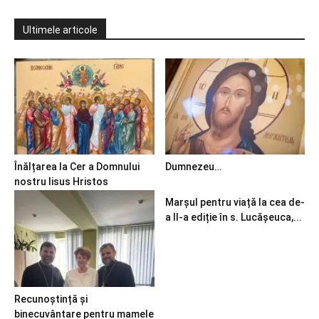
Ultimele articole
Înălțarea la Cer a Domnului
Dumnezeu…
nostru Iisus Hristos
Marșul pentru viață la cea de-
a II-a ediție în s. Lucășeuca,...
Recunoștință și
binecuvântare pentru mamele