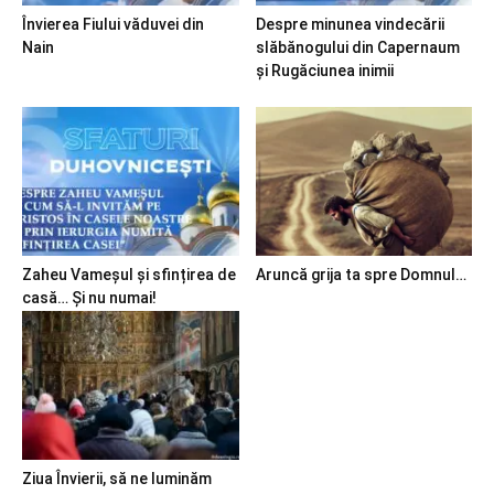
Învierea Fiului văduvei din
Despre minunea vindecării
Nain
slăbănogului din Capernaum
și Rugăciunea inimii
Zaheu Vameșul și sfințirea de
Aruncă grija ta spre Domnul…
casă… Și nu numai!
Ziua Învierii, să ne luminăm