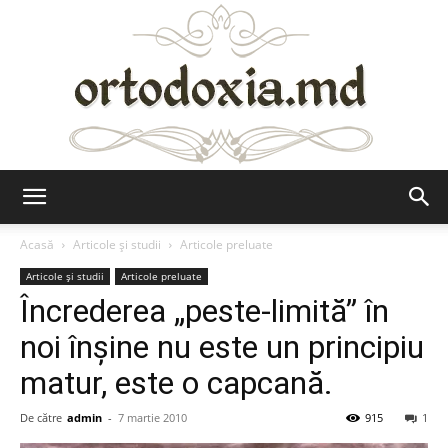
Ortodoxia.md
Acasă
Articole şi studii
Articole preluate
Articole şi studii
Articole preluate
Încrederea „peste-limită” în
noi înşine nu este un principiu
matur, este o capcană.
De către
admin
-
7 martie 2010
915
1