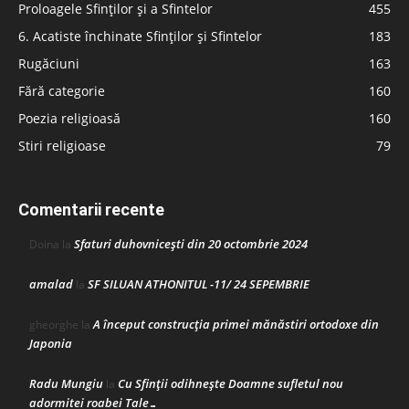
Proloagele Sfinților și a Sfintelor
455
6. Acatiste închinate Sfinților și Sfintelor
183
Rugăciuni
163
Fără categorie
160
Poezia religioasă
160
Stiri religioase
79
Comentarii recente
Sfaturi duhovnicești din 20 octombrie 2024
Doina
la
amalad
SF SILUAN ATHONITUL -11/ 24 SEPEMBRIE
la
A început construcţia primei mănăstiri ortodoxe din
gheorghe
la
Japonia
Radu Mungiu
Cu Sfinții odihnește Doamne sufletul nou
la
adormitei roabei Tale…