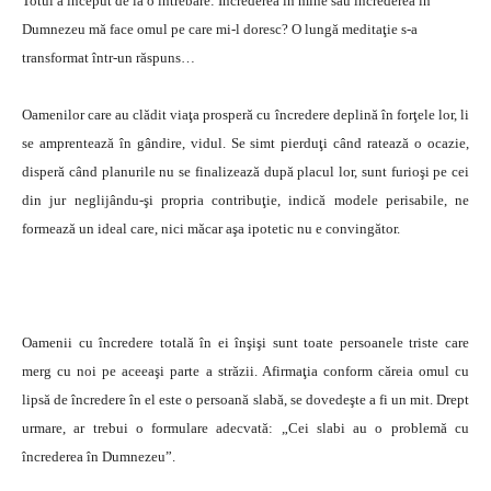
Totul a început de la o întrebare: Încrederea în mine sau încrederea în
Dumnezeu mă face omul pe care mi-l doresc? O lungă meditaţie s-a
transformat într-un răspuns…
Oamenilor care au clădit viaţa prosperă cu încredere deplină în forţele lor, li
se amprentează în gândire, vidul. Se simt pierduţi când ratează o ocazie,
disperă când planurile nu se finalizează după placul lor, sunt furioşi pe cei
din jur neglijându-şi propria contribuţie, indică modele perisabile, ne
formează un ideal care, nici măcar aşa ipotetic nu e convingător.
Oamenii cu încredere totală în ei înşişi sunt toate persoanele triste care
merg cu noi pe aceeaşi parte a străzii. Afirmaţia conform căreia omul cu
lipsă de încredere în el este o persoană slabă, se dovedeşte a fi un mit. Drept
urmare, ar trebui o formulare adecvată: „Cei slabi au o problemă cu
încrederea în Dumnezeu”.