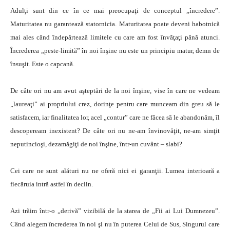
Adulţi sunt din ce în ce mai preocupaţi de conceptul „încredere”.
Maturitatea nu garantează statornicia. Maturitatea poate deveni habotnică
mai ales când îndepărtează limitele cu care am fost învăţaţi până atunci.
Încrederea „peste-limită” în noi înşine nu este un principiu matur, demn de
însuşit. Este o capcană.
De câte ori nu am avut aşteptări de la noi înşine, vise în care ne vedeam
„laureaţi” ai propriului crez, dorinţe pentru care munceam din greu să le
satisfacem, iar finalitatea lor, acel „contur” care ne făcea să le abandonăm, îl
descopeream inexistent? De câte ori nu ne-am învinovăţit, ne-am simţit
neputincioşi, dezamăgiţi de noi înşine, într-un cuvânt – slabi?
Cei care ne sunt alături nu ne oferă nici ei garanţii. Lumea interioară a
fiecăruia intră astfel în declin.
Azi trăim într-o „derivă” vizibilă de la starea de „Fii ai Lui Dumnezeu”.
Când alegem încrederea în noi şi nu în puterea Celui de Sus, Singurul care