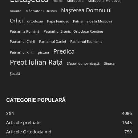
mamă
Mitropolia
Mitropolia Moldovei;
Nașterea Domnului
moarte
Mântuitorul Hristos
Orhei
ortodoxia
Papa Francisc
Patriarhia de la Moscova
Patriarhia Română
Patriarhul Bisericii Ortodoxe Române
Patriarhul Chiril
Patriarhul Daniel
Patriarhul Ecumenic
Predica
Patriarhul Kirill
pictura
Preot Iulian Rață
Sfaturi duhovnicești;
Sinaxa
Școală
CATEGORIE POPULARĂ
Stiri
4086
Articole preluate
1645
Articole Ortodoxia.md
750