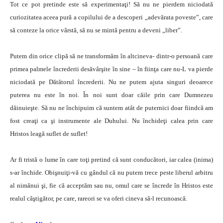
Tot ce pot pretinde este să experimentaţi! Să nu ne pierdem niciodată
curiozitatea aceea pură a copilului de a descoperi „adevărata poveste”, care
să conteze la orice vârstă, să nu se mintă pentru a deveni „liber”.
Putem din orice clipă să ne transformăm în altcineva- dintr-o persoană care
primea palmele încrederii desăvârşite în sine – în fiinţa care nu-L va pierde
niciodată pe Dătătorul încrederii. Nu ne putem ajuta singuri deoarece
puterea nu este în noi. În noi sunt doar căile prin care Dumnezeu
dăinuieşte. Să nu ne închipuim că suntem atât de puternici doar fiindcă am
fost creaţi ca şi instrumente ale Duhului. Nu închideţi calea prin care
Hristos leagă suflet de suflet!
Ar fi tristă o lume în care toţi pretind că sunt conducători, iar calea (inima)
s-ar închide. Obişnuiţi-vă cu gândul că nu putem trece peste liberul arbitru
al nimănui şi, fie că acceptăm sau nu, omul care se încrede în Hristos este
realul câştigător, pe care, rareori se va oferi cineva să-l recunoască.