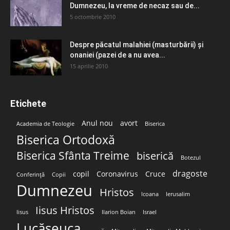
Dumnezeu, la vreme de necaz sau de...
5 octombrie 2010
Despre păcatul malahiei (masturbării) şi
onaniei (pazei de a nu avea...
15 aprilie 2010
Etichete
Anul nou
avort
Academia de Teologie
Biserica
Biserica Ortodoxă
Biserica Sfânta Treime
biserică
Botezul
dragoste
copil
Coronavirus
Cruce
Conferință
Copii
Dumnezeu
Hristos
Icoana
Ierusalim
Iisus Hristos
Iisus
Ilarion Boian
Israel
Lucășeuca