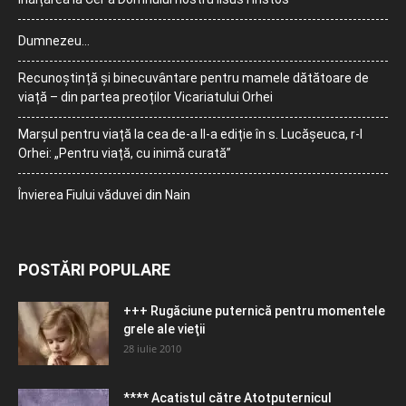
Dumnezeu…
Recunoștință și binecuvântare pentru mamele dătătoare de
viață – din partea preoților Vicariatului Orhei
Marșul pentru viață la cea de-a II-a ediție în s. Lucășeuca, r-l
Orhei: „Pentru viață, cu inimă curată”
Învierea Fiului văduvei din Nain
POSTĂRI POPULARE
+++ Rugăciune puternică pentru momentele
grele ale vieţii
28 iulie 2010
**** Acatistul către Atotputernicul