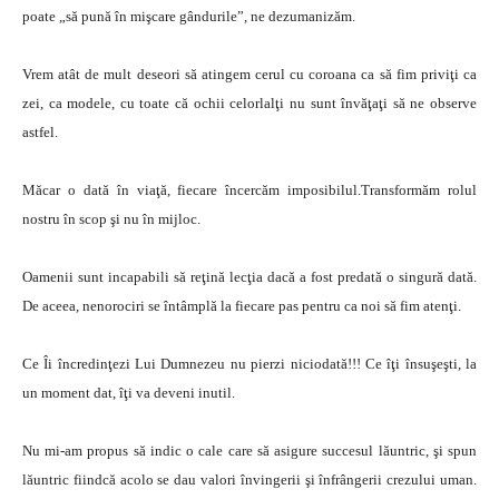
poate „să pună în mişcare gândurile”, ne dezumanizăm.
Vrem atât de mult deseori să atingem cerul cu coroana ca să fim priviţi ca
zei, ca modele, cu toate că ochii celorlalţi nu sunt învăţaţi să ne observe
astfel.
Măcar o dată în viaţă, fiecare încercăm imposibilul.Transformăm rolul
nostru în scop şi nu în mijloc.
Oamenii sunt incapabili să reţină lecţia dacă a fost predată o singură dată.
De aceea, nenorociri se întâmplă la fiecare pas pentru ca noi să fim atenţi.
Ce Îi încredinţezi Lui Dumnezeu nu pierzi niciodată!!! Ce îţi însuşeşti, la
un moment dat, îţi va deveni inutil.
Nu mi-am propus să indic o cale care să asigure succesul lăuntric, şi spun
lăuntric fiindcă acolo se dau valori învingerii şi înfrângerii crezului uman.