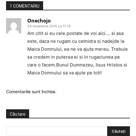
1 COMENTARIU
Onechojo
24 noiembrie 2015 La 17:13
Am citit si eu cele postate de voi aici…. si asa
este, daca ne rugam cu cetnidra si nadejde la
Maica Domnului, ea ne va ajuta mereu. Trebuie
sa credem in puterea ei si in rugaciunea pe
care o facem.Bunul Dumnezeu, Iisus Hristos si
Maica Domnului sa va ajute pe toti!
Comentariile sunt închise.
Căutare