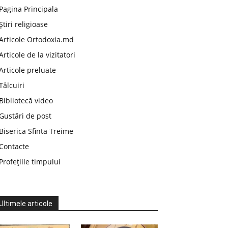
Pagina Principala
Știri religioase
Articole Ortodoxia.md
Articole de la vizitatori
Articole preluate
Tâlcuiri
Bibliotecă video
Gustări de post
Biserica Sfinta Treime
Contacte
Profețiile timpului
Ultimele articole