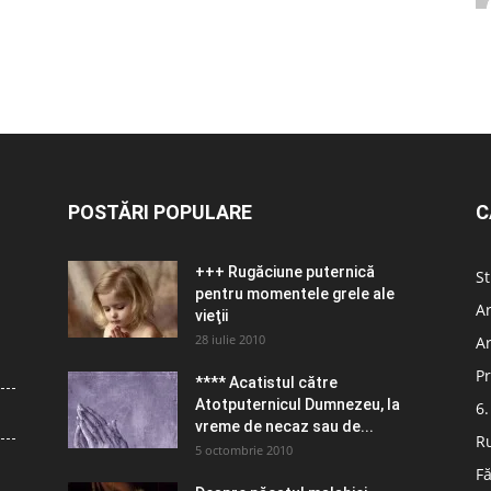
POSTĂRI POPULARE
C
+++ Rugăciune puternică
St
pentru momentele grele ale
Ar
vieţii
28 iulie 2010
Ar
Pr
**** Acatistul către
Atotputernicul Dumnezeu, la
6.
vreme de necaz sau de...
R
5 octombrie 2010
Fă