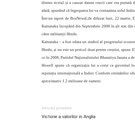
distrus sicriul și a cauzat daune crucii care era purtată 
afară, spunând că îngroparea lui va contamina solul Indian
Într-un raport de BosNewsLife difuzat luni, 22 martie, E
Karnataka începând din Septembrie 2008 în alt stat din su
către militanții Hindu.
Karnataka – a fost odata un simbol al progresului economi
Hindu, și nu este un pericol doar pentru creștini, spune EF
ce în 2008, Partidul Naționalistului Bharatiya Janata a de
Howell spune că organizația lui a cerut ca guvernul loc
reputația internațională a Indiei. Conform estimărilor of
aproximativ 1.2 milioane de oameni.
Articolul precedent
Victorie a valorilor in Anglia