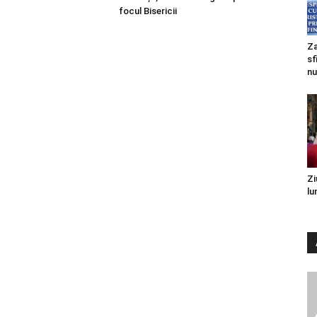
focul Bisericii
Za
sf
nu
Zi
lu