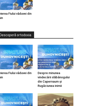
vierea Fiului văduvei din
in
Descoperă ortodoxia
vierea Fiului văduvei din
Despre minunea
in
vindecării slăbănogului
din Capernaum și
Rugăciunea inimii