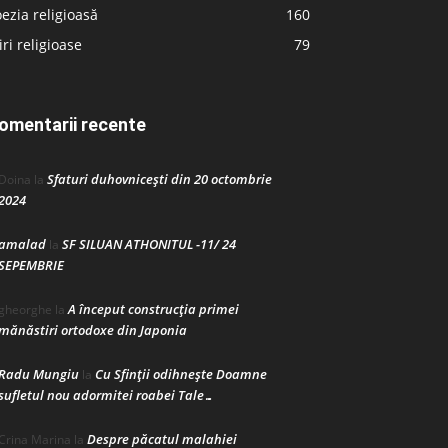
ezia religioasă
160
iri religioase
79
omentarii recente
Sfaturi duhovnicești din 20 octombrie
Doina
la
2024
amalad
SF SILUAN ATHONITUL -11/ 24
la
SEPEMBRIE
A început construcţia primei
gheorghe
la
mănăstiri ortodoxe din Japonia
Radu Mungiu
Cu Sfinții odihnește Doamne
la
sufletul nou adormitei roabei Tale…
Despre păcatul malahiei
Crina Marina
la