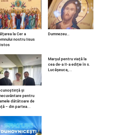
ălțarea la Cer a
Dumnezeu…
mnului nostru Iisus
istos
Marșul pentru viață la
cea de-a II-a ediție în s.
Lucășeuca,...
cunoștință și
necuvântare pentru
mele dătătoare de
ață – din partea...