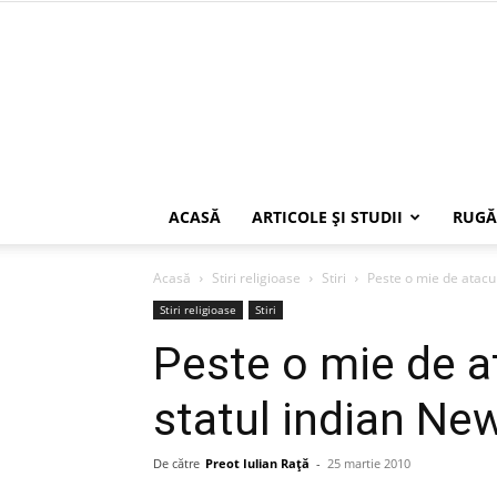
ACASĂ
ARTICOLE ŞI STUDII
RUGĂ
Acasă
Stiri religioase
Stiri
Peste o mie de atacur
Stiri religioase
Stiri
Peste o mie de at
statul indian Ne
De către
Preot Iulian Raţă
-
25 martie 2010