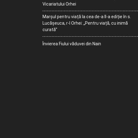
Vicariatului Orhei
Marșul pentru viață la cea de-a II-a ediție în s.
Lucășeuca, r-l Orhei: „Pentru viață, cu inimă
curată”
Învierea Fiului văduvei din Nain