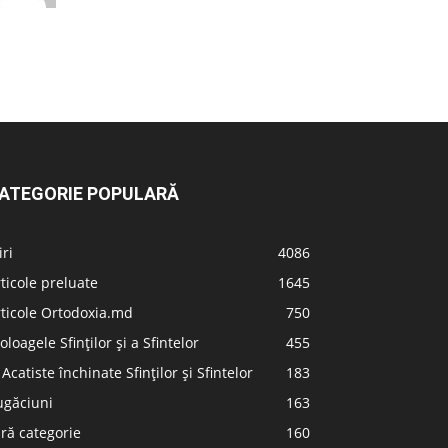
ATEGORIE POPULARĂ
iri
4086
ticole preluate
1645
ticole Ortodoxia.md
750
oloagele Sfinților și a Sfintelor
455
 Acatiste închinate Sfinților și Sfintelor
183
ugăciuni
163
ră categorie
160