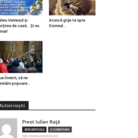
heu Vameșul și
Aruncă grija ta spre
ințirea de casă… Și nu
Domnul…
mai!
ua Învierii, să ne
minăm popoare…
Autorii noștri
Preot Iulian Raţă
3878 ARTICOLE
6 COMENTARII
http://www.ortodoxia.md