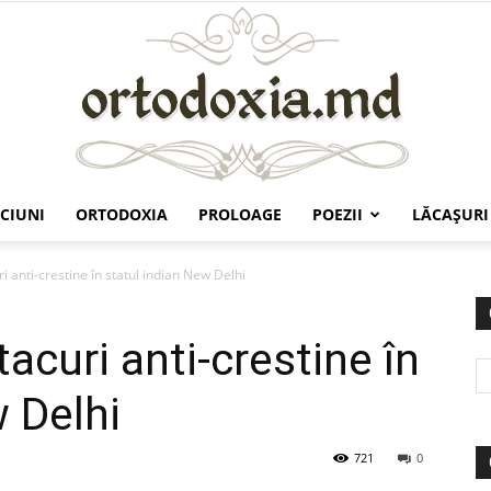
CIUNI
ORTODOXIA
PROLOAGE
POEZII
LĂCAŞURI
Ortodoxia.md
i anti-crestine în statul indian New Delhi
acuri anti-crestine în
w Delhi
721
0