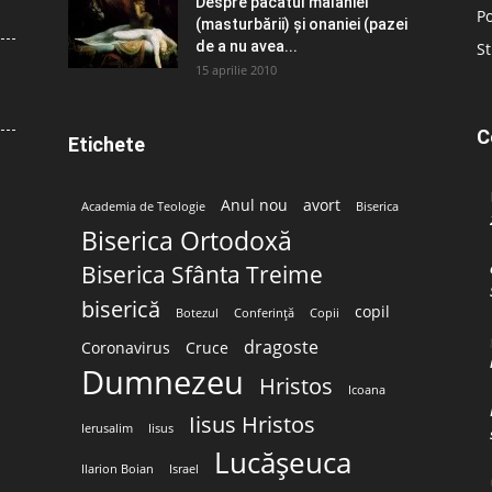
Despre păcatul malahiei
Po
(masturbării) şi onaniei (pazei
de a nu avea...
St
15 aprilie 2010
C
Etichete
Anul nou
avort
Academia de Teologie
Biserica
Biserica Ortodoxă
Biserica Sfânta Treime
biserică
copil
Botezul
Conferință
Copii
dragoste
Coronavirus
Cruce
Dumnezeu
Hristos
Icoana
Iisus Hristos
Ierusalim
Iisus
Lucășeuca
Ilarion Boian
Israel