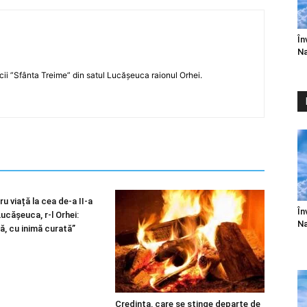
În
Na
icii ”Sfânta Treime” din satul Lucășeuca raionul Orhei.
u viață la cea de-a II-a
În
 Lucășeuca, r-l Orhei:
Na
ă, cu inimă curată”
Credința, care se stinge departe de