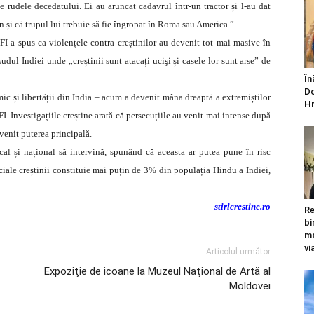
de rudele decedatului. Ei au aruncat cadavrul într-un tractor și l-au dat
 și că trupul lui trebuie să fie îngropat în Roma sau America.”
FI a spus ca violențele contra creștinilor au devenit tot mai masive în
dul Indiei unde „creștinii sunt atacați ucişi și casele lor sunt arse” de
În
Do
c și libertății din India – acum a devenit mâna dreaptă a extremiștilor
Hr
I. Investigațiile creștine arată că persecuțiile au venit mai intense după
venit puterea principală.
al și național să intervină, spunând că aceasta ar putea pune în risc
iciale creștinii constituie mai puțin de 3% din populația Hindu a Indiei,
stiricrestine.ro
Re
bi
ma
vi
Articolul următor
Expoziţie de icoane la Muzeul Naţional de Artă al
Moldovei