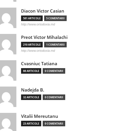
Diacon Victor Casian
581 ARTICOLE
5 COMENTARII
http://www.ortodoxia.md
Preot Victor Mihalachi
210 ARTICOLE
1 COMENTARII
http://www.ortodoxia.md
Cvasniuc Tatiana
88 ARTICOLE
0 COMENTARII
Nadejda B.
32 ARTICOLE
0 COMENTARII
Vitalii Mereutanu
23 ARTICOLE
0 COMENTARII