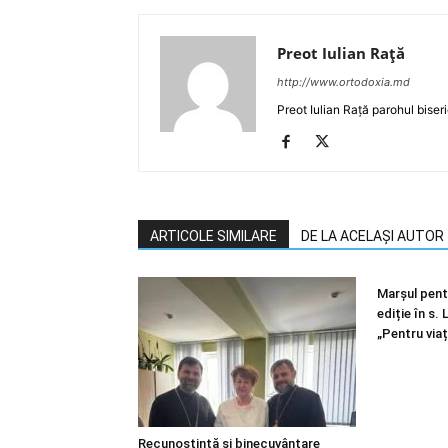
Preot Iulian Raţă
http://www.ortodoxia.md
Preot Iulian Rață parohul biser
ARTICOLE SIMILARE
DE LA ACELAȘI AUTOR
Marșul pentr
ediție în s.
„Pentru viaț
Recunoștință și binecuvântare