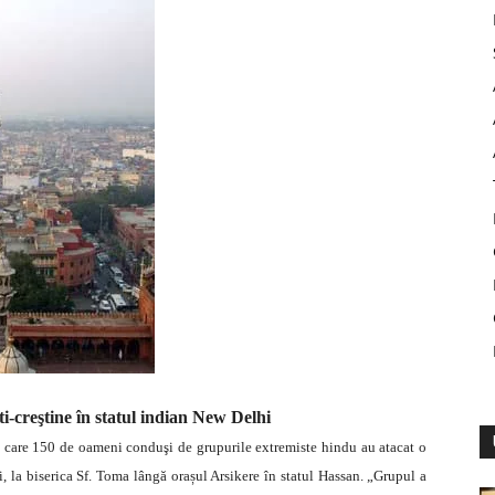
i-creştine în statul indian Ne
w Delhi
n care 150 de oameni conduşi de grupurile extremiste hindu au atacat o
, la biserica Sf. Toma lângă orașul Arsikere în statul Hassan. „Grupul a