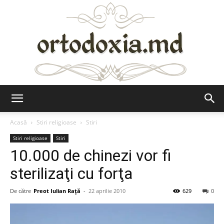
Ortodoxia.md
Acasă
Stiri religioase
Stiri
Stiri religioase
Stiri
10.000 de chinezi vor fi
sterilizaţi cu forţa
De către
Preot Iulian Raţă
-
22 aprilie 2010
629
0