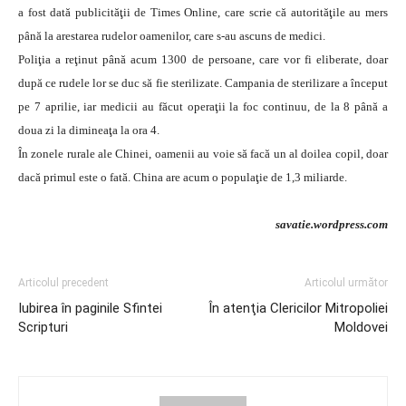
a fost dată publicităţii de Times Online, care scrie că autorităţile au mers
până la arestarea rudelor oamenilor, care s-au ascuns de medici.
Poliţia a reţinut până acum 1300 de persoane, care vor fi eliberate, doar
după ce rudele lor se duc să fie sterilizate. Campania de sterilizare a început
pe 7 aprilie, iar medicii au făcut operaţii la foc continuu, de la 8 până a
doua zi la dimineaţa la ora 4.
În zonele rurale ale Chinei, oamenii au voie să facă un al doilea copil, doar
dacă primul este o fată. China are acum o populaţie de 1,3 miliarde.
savatie.wordpress.com
Articolul precedent
Articolul următor
Iubirea în paginile Sfintei
În atenţia Clericilor Mitropoliei
Scripturi
Moldovei