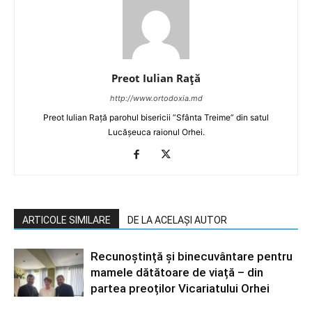
Preot Iulian Raţă
http://www.ortodoxia.md
Preot Iulian Rață parohul bisericii ”Sfânta Treime” din satul
Lucășeuca raionul Orhei.
ARTICOLE SIMILARE
DE LA ACELAȘI AUTOR
Recunoștință și binecuvântare pentru
mamele dătătoare de viață – din
partea preoților Vicariatului Orhei