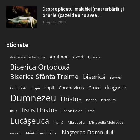
Despre păcatul malahiei (masturbării) şi
onaniei (pazei de a nu avea...
15 aprilie 2010
Etichete
Anul nou
avort
Academia de Teologie
Biserica
Biserica Ortodoxă
Biserica Sfânta Treime
biserică
Botezul
dragoste
copil
Coronavirus
Cruce
Conferință
Copii
Dumnezeu
Hristos
Icoana
Ierusalim
Iisus Hristos
Iisus
Ilarion Boian
Israel
Lucășeuca
mamă
Mitropolia
Mitropolia Moldovei;
Nașterea Domnului
moarte
Mântuitorul Hristos