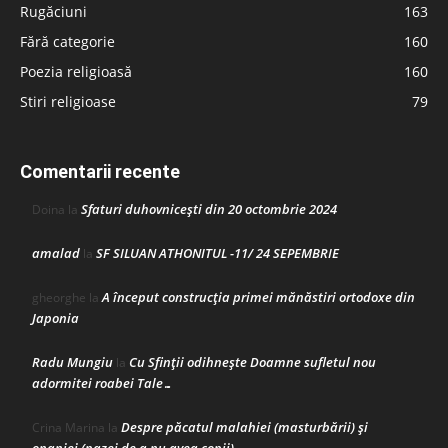
Rugăciuni
163
Fără categorie
160
Poezia religioasă
160
Stiri religioase
79
Comentarii recente
Sfaturi duhovnicești din 20 octombrie 2024
Doina
la
amalad
SF SILUAN ATHONITUL -11/ 24 SEPEMBRIE
la
A început construcţia primei mănăstiri ortodoxe din
gheorghe
la
Japonia
Radu Mungiu
Cu Sfinții odihnește Doamne sufletul nou
la
adormitei roabei Tale…
Despre păcatul malahiei (masturbării) şi
Crina Marina
la