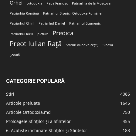
Orhei
ortodoxia
Papa Francisc
Patriarhia de la Moscova
Patriarhia Română
Patriarhul Bisericii Ortodoxe Române
Patriarhul Chiril
Patriarhul Daniel
Patriarhul Ecumenic
Predica
Patriarhul Kirill
pictura
Preot Iulian Rață
Sfaturi duhovnicești;
Sinaxa
Școală
CATEGORIE POPULARĂ
Stiri
4086
Articole preluate
1645
Articole Ortodoxia.md
750
Proloagele Sfinților și a Sfintelor
455
6. Acatiste închinate Sfinților și Sfintelor
183