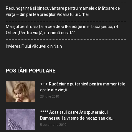
Recunoștință și binecuvântare pentru mamele dătătoare de
viață – din partea preoților Vicariatului Orhei
Marșul pentru viață la cea de-a II-a ediție în s. Lucășeuca, r-l
Orhei: „Pentru viață, cu inimă curată”
Învierea Fiului văduvei din Nain
POSTĂRI POPULARE
+++ Rugăciune puternică pentru momentele
grele ale vieţii
28 iulie 2010
**** Acatistul către Atotputernicul
Dumnezeu, la vreme de necaz sau de...
5 octombrie 2010