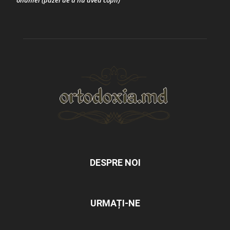
onaniei (pazei de a nu avea copii)
DESPRE NOI
URMAȚI-NE