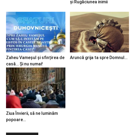
și Rugăciunea inimii
Zaheu Vameșul și sfințirea de
Aruncă grija ta spre Domnul…
casă… Și nu numai!
Ziua Învierii, să ne luminăm
popoare…