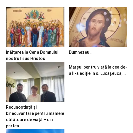
Înălțarea la Cer a Domnului
Dumnezeu…
nostru Iisus Hristos
Marșul pentru viață la cea de-
a II-a ediție în s. Lucășeuca,...
Recunoștință și
binecuvântare pentru mamele
dătătoare de viață – din
partea...