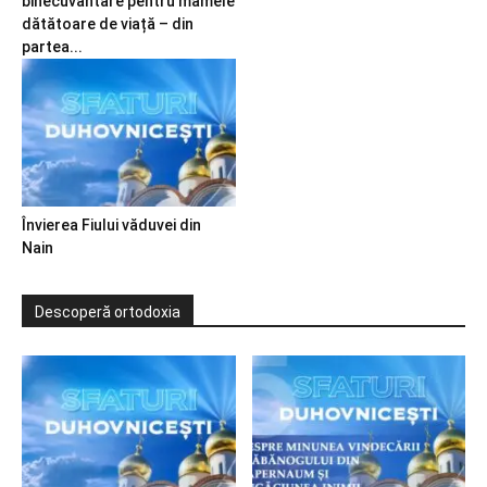
binecuvântare pentru mamele
dătătoare de viață – din
partea...
Învierea Fiului văduvei din
Nain
Descoperă ortodoxia