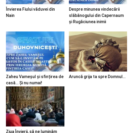
Învierea Fiului văduvei din
Despre minunea vindecării
Nain
slăbănogului din Capernaum
și Rugăciunea inimii
Zaheu Vameșul și sfințirea de
Aruncă grija ta spre Domnul…
casă… Și nu numai!
Ziua Învierii, să ne luminăm