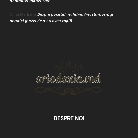
adormitei roabei Tale…
Despre păcatul malahiei (masturbării) şi
Crina Marina
la
onaniei (pazei de a nu avea copii)
DESPRE NOI