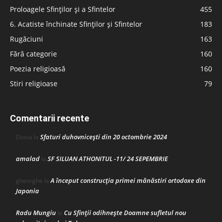
Proloagele Sfinților și a Sfintelor
455
6. Acatiste închinate Sfinților și Sfintelor
183
Rugăciuni
163
Fără categorie
160
Poezia religioasă
160
Stiri religioase
79
Comentarii recente
Sfaturi duhovnicești din 20 octombrie 2024
Doina
la
amalad
SF SILUAN ATHONITUL -11/ 24 SEPEMBRIE
la
A început construcţia primei mănăstiri ortodoxe din
gheorghe
la
Japonia
Radu Mungiu
Cu Sfinții odihnește Doamne sufletul nou
la