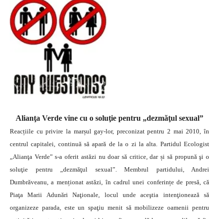
Alianţa Verde vine cu o soluţie pentru „dezmăţul sexual”
Reacțiile cu privire la marșul gay-lor, preconizat pentru 2 mai 2010, în
centrul capitalei, continuă să apară de la o zi la alta. Partidul Ecologist
„Alianţa Verde” s-a oferit astăzi nu doar să critice, dar și să propună şi o
soluţie pentru „dezmăţul sexual”.
Membrul partidului, Andrei
Dumbrăveanu, a menționat astăzi, în cadrul unei conferințe de presă, că
Piaţa Marii Adunări Naţionale, locul unde aceştia intenţionează să
organizeze parada, este un spaţiu menit să mobilizeze oamenii pentru