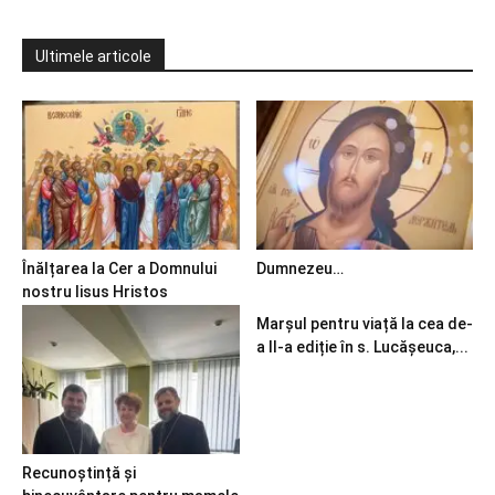
Ultimele articole
Înălțarea la Cer a Domnului
Dumnezeu…
nostru Iisus Hristos
Marșul pentru viață la cea de-
a II-a ediție în s. Lucășeuca,...
Recunoștință și