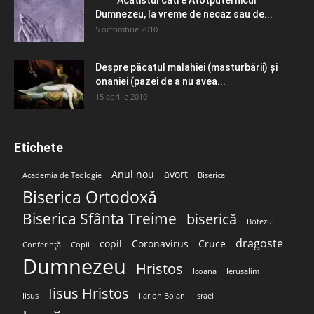
**** Acatistul către Atotputernicul
Dumnezeu, la vreme de necaz sau de...
5 octombrie 2010
Despre păcatul malahiei (masturbării) şi
onaniei (pazei de a nu avea...
15 aprilie 2010
Etichete
Anul nou
avort
Academia de Teologie
Biserica
Biserica Ortodoxă
Biserica Sfânta Treime
biserică
Botezul
dragoste
copil
Coronavirus
Cruce
Conferință
Copii
Dumnezeu
Hristos
Icoana
Ierusalim
Iisus Hristos
Iisus
Ilarion Boian
Israel