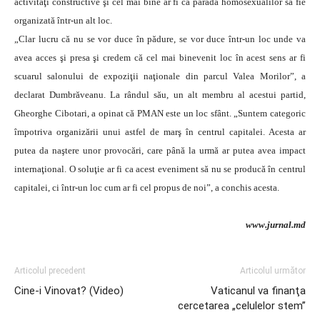
activităţi constructive şi cel mai bine ar fi ca paradă homosexualilor să fie
organizată într-un alt loc.
„Clar lucru că nu se vor duce în pădure, se vor duce într-un loc unde va
avea acces şi presa şi credem că cel mai binevenit loc în acest sens ar fi
scuarul salonului de expoziţii naţionale din parcul Valea Morilor”, a
declarat Dumbrăveanu. La rândul său, un alt membru al acestui partid,
Gheorghe Cibotari, a opinat că PMAN este un loc sfânt. „Suntem categoric
împotriva organizării unui astfel de marş în centrul capitalei. Acesta ar
putea da naştere unor provocări, care până la urmă ar putea avea impact
internaţional. O soluţie ar fi ca acest eveniment să nu se producă în centrul
capitalei, ci într-un loc cum ar fi cel propus de noi”, a conchis acesta.
www.jurnal.md
Articolul precedent
Articolul următor
Cine-i Vinovat? (Video)
Vaticanul va finanţa
cercetarea „celulelor stem”