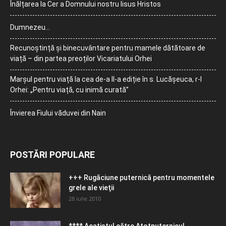
Înălțarea la Cer a Domnului nostru Iisus Hristos
Dumnezeu…
Recunoștință și binecuvântare pentru mamele dătătoare de
viață – din partea preoților Vicariatului Orhei
Marșul pentru viață la cea de-a II-a ediție în s. Lucășeuca, r-l
Orhei: „Pentru viață, cu inimă curată”
Învierea Fiului văduvei din Nain
POSTĂRI POPULARE
+++ Rugăciune puternică pentru momentele
grele ale vieţii
28 iulie 2010