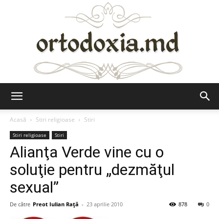
Ortodoxia.md
Acasă
Stiri religioase
Stiri
Stiri religioase
Stiri
Alianţa Verde vine cu o
soluţie pentru „dezmăţul
sexual”
De către
Preot Iulian Raţă
-
23 aprilie 2010
878
0