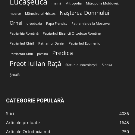
Lucășeuca
mamă
Mitropolia
Mitropolia Moldovei;
Nașterea Domnului
moarte
Mântuitorul Hristos
Orhei
ortodoxia
Papa Francisc
Patriarhia de la Moscova
Patriarhia Română
Patriarhul Bisericii Ortodoxe Române
Patriarhul Chiril
Patriarhul Daniel
Patriarhul Ecumenic
Predica
Patriarhul Kirill
pictura
Preot Iulian Rață
Sfaturi duhovnicești;
Sinaxa
Școală
CATEGORIE POPULARĂ
Stiri
4086
Articole preluate
1645
Articole Ortodoxia.md
750