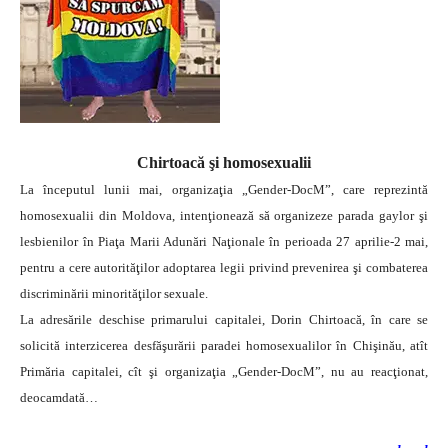
Chirtoacă şi homosexualii
La începutul lunii mai, organizaţia „Gender-DocM”, care reprezintă
homosexualii din Moldova, intenţionează să organizeze parada gaylor şi
lesbienilor în Piaţa Marii Adunări Naţionale în perioada 27 aprilie-2 mai,
pentru a cere autorităţilor adoptarea legii privind prevenirea şi combaterea
discriminării minorităţilor sexuale.
La adresările deschise primarului capitalei, Dorin Chirtoacă, în care se
solicită interzicerea desfăşurării paradei homosexualilor în Chişinău, atît
Primăria capitalei, cît şi organizaţia „Gender-DocM”, nu au reacţionat,
deocamdată…