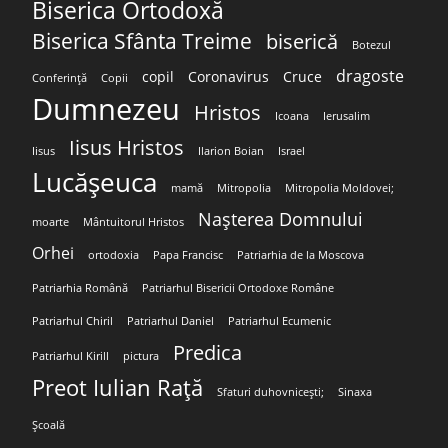
Biserica Ortodoxă
Biserica Sfânta Treime
biserică
Botezul
dragoste
copil
Coronavirus
Cruce
Conferință
Copii
Dumnezeu
Hristos
Icoana
Ierusalim
Iisus Hristos
Iisus
Ilarion Boian
Israel
Lucășeuca
mamă
Mitropolia
Mitropolia Moldovei;
Nașterea Domnului
moarte
Mântuitorul Hristos
Orhei
ortodoxia
Papa Francisc
Patriarhia de la Moscova
Patriarhia Română
Patriarhul Bisericii Ortodoxe Române
Patriarhul Chiril
Patriarhul Daniel
Patriarhul Ecumenic
Predica
Patriarhul Kirill
pictura
Preot Iulian Rață
Sfaturi duhovnicești;
Sinaxa
Școală