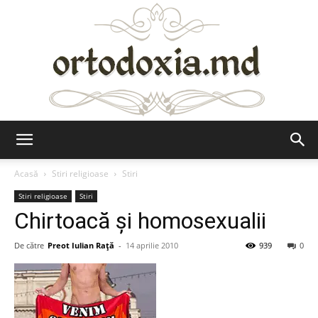
Ortodoxia.md
Acasă
Stiri religioase
Stiri
Stiri religioase
Stiri
Chirtoacă şi homosexualii
De către
Preot Iulian Raţă
-
14 aprilie 2010
939
0