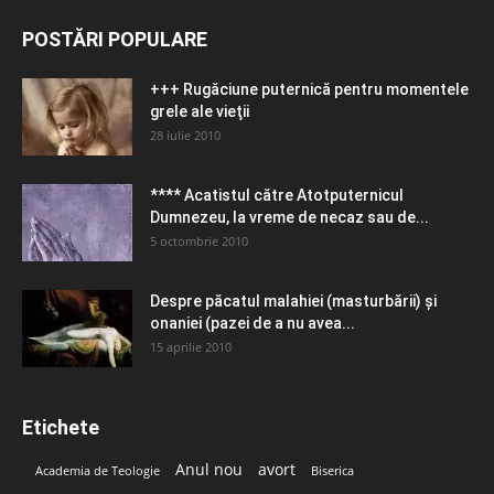
POSTĂRI POPULARE
+++ Rugăciune puternică pentru momentele
grele ale vieţii
28 iulie 2010
**** Acatistul către Atotputernicul
Dumnezeu, la vreme de necaz sau de...
5 octombrie 2010
Despre păcatul malahiei (masturbării) şi
onaniei (pazei de a nu avea...
15 aprilie 2010
Etichete
Anul nou
avort
Academia de Teologie
Biserica