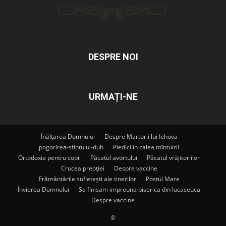
DESPRE NOI
URMAȚI-NE
Înălțarea Domnului
Despre Martorii lui Iehova
pogorirea-sfintului-duh
Piedici în calea mîntuirii
Ortodoxia pentru copii
Păcatul avortului
Păcatul vrăjitoriilor
Crucea preoției
Despre vaccine
Frământările sufletești ale tinerilor
Postul Mare
Învierea Domnului
Sa finisam impreuna biserica din lucaseuca
Despre vaccine
©