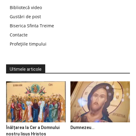
Bibliotecă video
Gustări de post
Biserica Sfinta Treime
Contacte
Profețiile timpului
Ultimele articole
Înălțarea la Cer a Domnului
Dumnezeu…
nostru Iisus Hristos