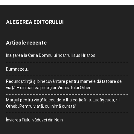
ALEGEREA EDITORULUI
Articole recente
Înălțarea la Cer a Domnului nostru Iisus Hristos
Dumnezeu…
Recunoștință și binecuvântare pentru mamele dătătoare de
viață – din partea preoților Vicariatului Orhei
Marșul pentru viață la cea de-a II-a ediție în s. Lucășeuca, r-l
Orhei: „Pentru viață, cu inimă curată”
Învierea Fiului văduvei din Nain