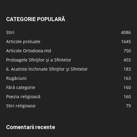
CATEGORIE POPULARĂ
Stiri
4086
Articole preluate
1645
Articole Ortodoxia.md
750
Proloagele Sfinților și a Sfintelor
455
6. Acatiste închinate Sfinților și Sfintelor
183
Rugăciuni
163
Fără categorie
160
Poezia religioasă
160
Stiri religioase
79
Comentarii recente