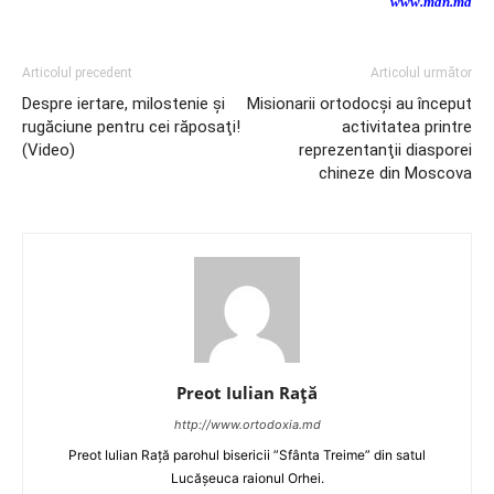
www.mdn.md
Articolul precedent
Articolul următor
Despre iertare, milostenie şi
Misionarii ortodocşi au început
rugăciune pentru cei răposaţi!
activitatea printre
(Video)
reprezentanţii diasporei
chineze din Moscova
Preot Iulian Raţă
http://www.ortodoxia.md
Preot Iulian Rață parohul bisericii ”Sfânta Treime” din satul
Lucășeuca raionul Orhei.