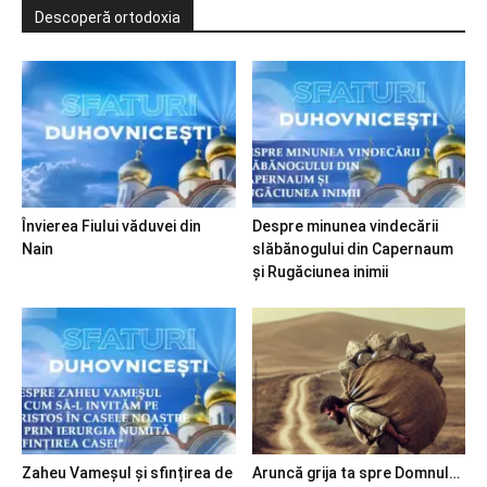
Descoperă ortodoxia
Învierea Fiului văduvei din
Despre minunea vindecării
Nain
slăbănogului din Capernaum
și Rugăciunea inimii
Zaheu Vameșul și sfințirea de
Aruncă grija ta spre Domnul…