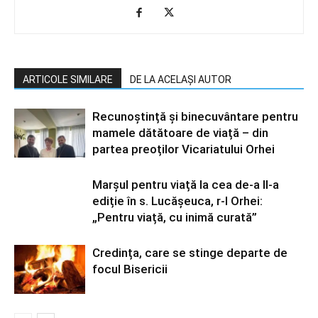
ARTICOLE SIMILARE
DE LA ACELAȘI AUTOR
Recunoștință și binecuvântare pentru
mamele dătătoare de viață – din
partea preoților Vicariatului Orhei
Marșul pentru viață la cea de-a II-a
ediție în s. Lucășeuca, r-l Orhei:
„Pentru viață, cu inimă curată”
Credința, care se stinge departe de
focul Bisericii