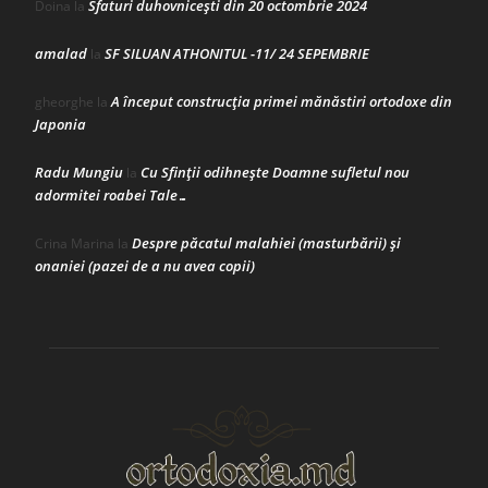
Sfaturi duhovnicești din 20 octombrie 2024
Doina
la
amalad
SF SILUAN ATHONITUL -11/ 24 SEPEMBRIE
la
A început construcţia primei mănăstiri ortodoxe din
gheorghe
la
Japonia
Radu Mungiu
Cu Sfinții odihnește Doamne sufletul nou
la
adormitei roabei Tale…
Despre păcatul malahiei (masturbării) şi
Crina Marina
la
onaniei (pazei de a nu avea copii)