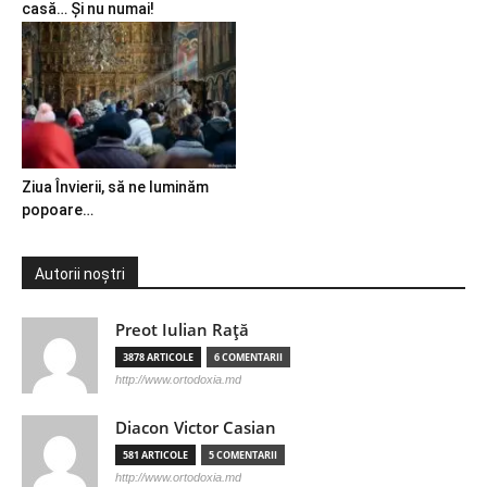
casă… Și nu numai!
Ziua Învierii, să ne luminăm
popoare…
Autorii noștri
Preot Iulian Raţă
3878 ARTICOLE
6 COMENTARII
http://www.ortodoxia.md
Diacon Victor Casian
581 ARTICOLE
5 COMENTARII
http://www.ortodoxia.md