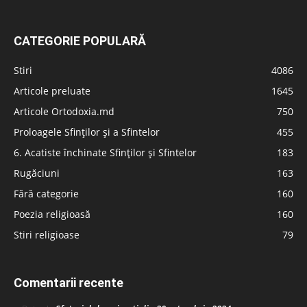
CATEGORIE POPULARĂ
Stiri
4086
Articole preluate
1645
Articole Ortodoxia.md
750
Proloagele Sfinților și a Sfintelor
455
6. Acatiste închinate Sfinților și Sfintelor
183
Rugăciuni
163
Fără categorie
160
Poezia religioasă
160
Stiri religioase
79
Comentarii recente