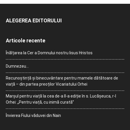
ALEGEREA EDITORULUI
Articole recente
Înălțarea la Cer a Domnului nostru Iisus Hristos
Dumnezeu…
Recunoștință și binecuvântare pentru mamele dătătoare de
viață – din partea preoților Vicariatului Orhei
Marșul pentru viață la cea de-a II-a ediție în s. Lucășeuca, r-l
Orhei: „Pentru viață, cu inimă curată”
Învierea Fiului văduvei din Nain