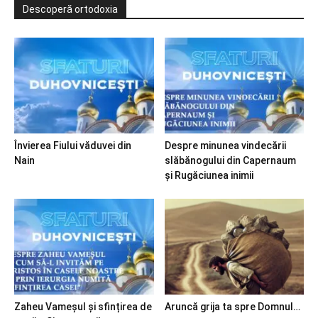
Descoperă ortodoxia
Învierea Fiului văduvei din
Despre minunea vindecării
Nain
slăbănogului din Capernaum
și Rugăciunea inimii
Zaheu Vameșul și sfințirea de
Aruncă grija ta spre Domnul…