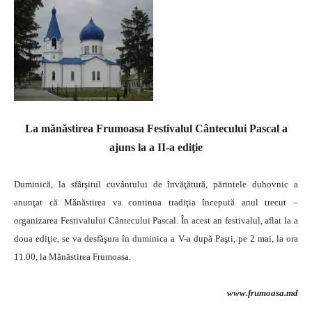
La mănăstirea Frumoasa Festivalul Cântecului Pascal a
ajuns la a II-a ediţie
Duminică, la sfârşitul cuvântului de învăţătură, părintele duhovnic a
anunţat că Mănăstirea va continua tradiţia începută anul trecut –
organizarea Festivalului Cântecului Pascal.
În acest an festivalul, aflat la a
doua ediţie, se va desfăşura în duminica a V-a după Paşti, pe 2 mai, la ora
11.00, la Mănăstirea Frumoasa.
www.frumoasa.md