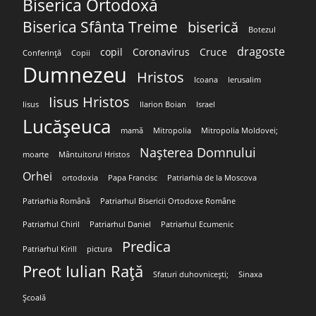
Biserica Ortodoxă
Biserica Sfânta Treime
biserică
Botezul
dragoste
copil
Coronavirus
Cruce
Conferință
Copii
Dumnezeu
Hristos
Icoana
Ierusalim
Iisus Hristos
Iisus
Ilarion Boian
Israel
Lucășeuca
mamă
Mitropolia
Mitropolia Moldovei;
Nașterea Domnului
moarte
Mântuitorul Hristos
Orhei
ortodoxia
Papa Francisc
Patriarhia de la Moscova
Patriarhia Română
Patriarhul Bisericii Ortodoxe Române
Patriarhul Chiril
Patriarhul Daniel
Patriarhul Ecumenic
Predica
Patriarhul Kirill
pictura
Preot Iulian Rață
Sfaturi duhovnicești;
Sinaxa
Școală