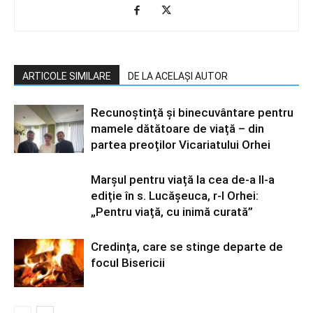
ARTICOLE SIMILARE
DE LA ACELAȘI AUTOR
Recunoștință și binecuvântare pentru
mamele dătătoare de viață – din
partea preoților Vicariatului Orhei
Marșul pentru viață la cea de-a II-a
ediție în s. Lucășeuca, r-l Orhei:
„Pentru viață, cu inimă curată”
Credința, care se stinge departe de
focul Bisericii