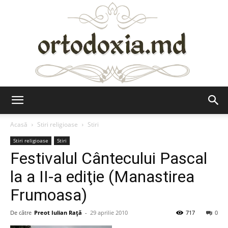
Ortodoxia.md
Acasă
Stiri religioase
Stiri
Stiri religioase
Stiri
Festivalul Cântecului Pascal
la a II-a ediţie (Manastirea
Frumoasa)
De către
Preot Iulian Raţă
-
29 aprilie 2010
717
0