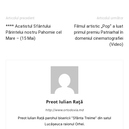
Articolul precedent
Articolul următor
**** Acatistul Sfântului
Filmul artistic „Pop” a luat
Părintelui nostru Pahomie cel
primul premiu Patriarhal în
Mare – (15 Mai)
domeniul cinematografiei
(Video)
Preot Iulian Raţă
http://www.ortodoxia.md
Preot Iulian Rață parohul bisericii ”Sfânta Treime” din satul
Lucășeuca raionul Orhei.