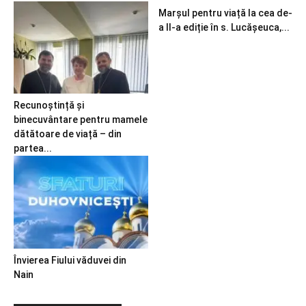
Marșul pentru viață la cea de-
a II-a ediție în s. Lucășeuca,...
Recunoștință și
binecuvântare pentru mamele
dătătoare de viață – din
partea...
Învierea Fiului văduvei din
Nain