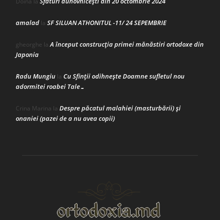
Sfaturi duhovnicești din 20 octombrie 2024
Doina
la
amalad
SF SILUAN ATHONITUL -11/ 24 SEPEMBRIE
la
A început construcţia primei mănăstiri ortodoxe din
gheorghe
la
Japonia
Radu Mungiu
Cu Sfinții odihnește Doamne sufletul nou
la
adormitei roabei Tale…
Despre păcatul malahiei (masturbării) şi
Crina Marina
la
onaniei (pazei de a nu avea copii)