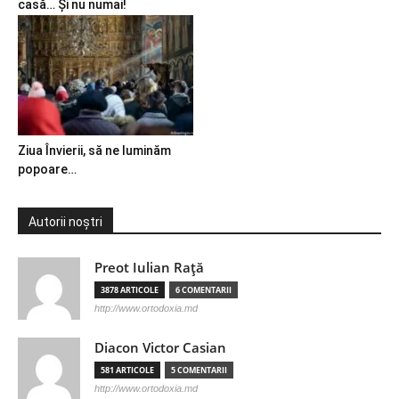
casă… Și nu numai!
Ziua Învierii, să ne luminăm
popoare…
Autorii noștri
Preot Iulian Raţă
3878 ARTICOLE
6 COMENTARII
http://www.ortodoxia.md
Diacon Victor Casian
581 ARTICOLE
5 COMENTARII
http://www.ortodoxia.md