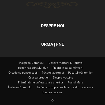
DESPRE NOI
URMAȚI-NE
Înălțarea Domnului
Despre Martorii lui Iehova
pogorirea-sfintului-duh
Piedici în calea mîntuirii
Ortodoxia pentru copii
Păcatul avortului
Păcatul vrăjitoriilor
Crucea preoției
Despre vaccine
Frământările sufletești ale tinerilor
Postul Mare
Învierea Domnului
Sa finisam impreuna biserica din lucaseuca
Despre vaccine
©