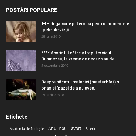
POSTĂRI POPULARE
+++ Rugăciune puternică pentru momentele
grele ale vieţii
28 iulie 2010
**** Acatistul către Atotputernicul
Dumnezeu, la vreme de necaz sau de...
5 octombrie 2010
Despre păcatul malahiei (masturbării) şi
onaniei (pazei de a nu avea...
15 aprilie 2010
Etichete
Anul nou
avort
Academia de Teologie
Biserica