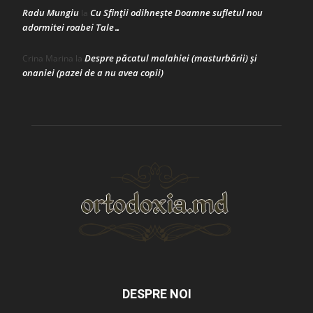
Radu Mungiu
Cu Sfinții odihnește Doamne sufletul nou
la
adormitei roabei Tale…
Despre păcatul malahiei (masturbării) şi
Crina Marina
la
onaniei (pazei de a nu avea copii)
DESPRE NOI