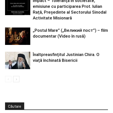
Impact – Toleranța în societate,
emisiune cu participarea Prot. Iulian
Rață, Președinte al Sectorului Sinodal
Activitate Misionară
„Postul Mare” („Великий пост”) – film
documentar (Video în rusă)
Înaltpreasfințitul Justinian Chira. O
viață închinată Bisericii
Căutare