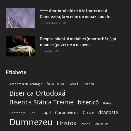
**** Acatistul către Atotputernicul
Dumnezeu, la vreme de necaz sau de...
5 octombrie 2010
Despre păcatul malahiei (masturbării) şi
onaniei (pazei de a nu avea...
15 aprilie 2010
Etichete
Anul nou
avort
Academia de Teologie
Biserica
Biserica Ortodoxă
Biserica Sfânta Treime
biserică
Botezul
dragoste
copil
Coronavirus
Cruce
Conferință
Copii
Dumnezeu
Hristos
Icoana
Ierusalim