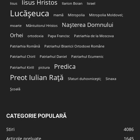
Iisus Hristos
Iisus
Ilarion Boian
Israel
Lucășeuca
mamă
Mitropolia
Mitropolia Moldovei;
Nașterea Domnului
moarte
Mântuitorul Hristos
Orhei
ortodoxia
Papa Francisc
Patriarhia de la Moscova
Patriarhia Română
Patriarhul Bisericii Ortodoxe Române
Patriarhul Chiril
Patriarhul Daniel
Patriarhul Ecumenic
Predica
Patriarhul Kirill
pictura
Preot Iulian Rață
Sfaturi duhovnicești;
Sinaxa
Școală
CATEGORIE POPULARĂ
Stiri
4086
Articole preluate
1645