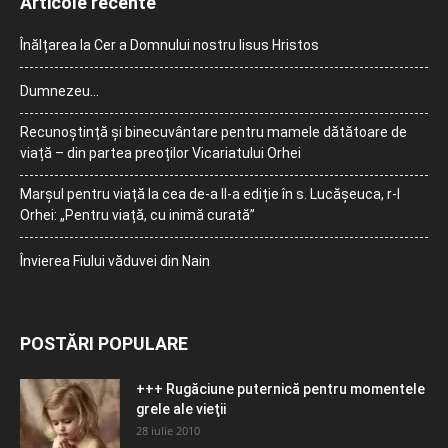
Articole recente
Înălțarea la Cer a Domnului nostru Iisus Hristos
Dumnezeu…
Recunoștință și binecuvântare pentru mamele dătătoare de
viață – din partea preoților Vicariatului Orhei
Marșul pentru viață la cea de-a II-a ediție în s. Lucășeuca, r-l
Orhei: „Pentru viață, cu inimă curată”
Învierea Fiului văduvei din Nain
POSTĂRI POPULARE
+++ Rugăciune puternică pentru momentele
grele ale vieţii
28 iulie 2010