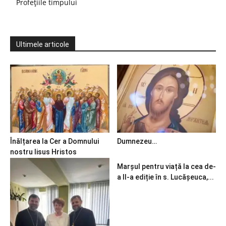
Profețiile timpului
Ultimele articole
Înălțarea la Cer a Domnului
Dumnezeu…
nostru Iisus Hristos
Marșul pentru viață la cea de-
a II-a ediție în s. Lucășeuca,...