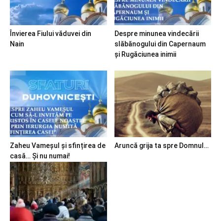
Învierea Fiului văduvei din
Despre minunea vindecării
Nain
slăbănogului din Capernaum
și Rugăciunea inimii
Zaheu Vameșul și sfințirea de
Aruncă grija ta spre Domnul…
casă… Și nu numai!