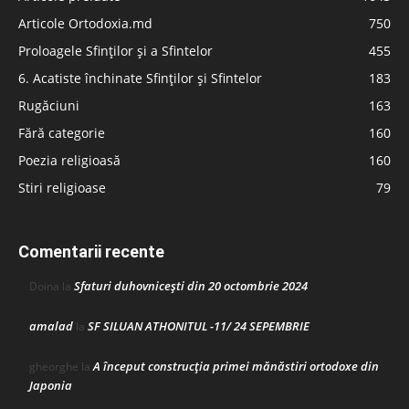
Articole Ortodoxia.md
750
Proloagele Sfinților și a Sfintelor
455
6. Acatiste închinate Sfinților și Sfintelor
183
Rugăciuni
163
Fără categorie
160
Poezia religioasă
160
Stiri religioase
79
Comentarii recente
Sfaturi duhovnicești din 20 octombrie 2024
Doina
la
amalad
SF SILUAN ATHONITUL -11/ 24 SEPEMBRIE
la
A început construcţia primei mănăstiri ortodoxe din
gheorghe
la
Japonia