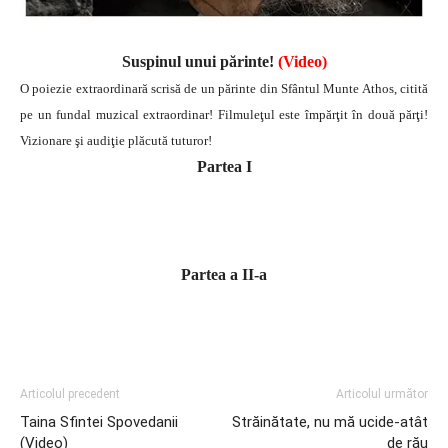
Suspinul unui părinte!
(Video)
O poiezie extraordinară scrisă de un părinte din Sfântul Munte Athos, citită
pe un fundal muzical extraordinar!
Filmuleţul este împărţit în două părţi!
Vizionare şi audiţie plăcută tuturor!
Partea I
http://www.youtube.com/watch?
v=LT4HLZr3PHM&feature=related
Partea a II-a
http://www.youtube.com/watch?
v=cGyeHOya0cY&feature=related
Articolul precedent
Articolul următor
Taina Sfintei Spovedanii
Străinătate, nu mă ucide-atât
(Video)
de rău