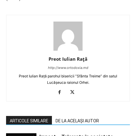
Preot Iulian Raţă
http://www.ortodoxia.md
Preot Iulian Rață parohul bisericii ”Sfânta Treime” din satul
Lucășeuca raionul Orhei.
ARTICOLE SIMILARE
DE LA ACELAȘI AUTOR