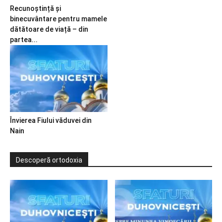
Recunoștință și
binecuvântare pentru mamele
dătătoare de viață – din
partea...
Învierea Fiului văduvei din
Nain
Descoperă ortodoxia