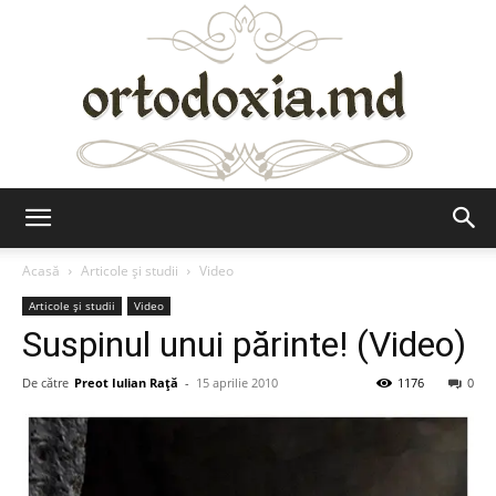
Ortodoxia.md
Acasă
Articole şi studii
Video
Articole şi studii
Video
Suspinul unui părinte! (Video)
De către
Preot Iulian Raţă
-
15 aprilie 2010
1176
0