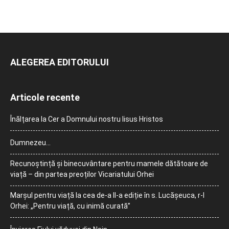
ALEGEREA EDITORULUI
Articole recente
Înălțarea la Cer a Domnului nostru Iisus Hristos
Dumnezeu…
Recunoștință și binecuvântare pentru mamele dătătoare de
viață – din partea preoților Vicariatului Orhei
Marșul pentru viață la cea de-a II-a ediție în s. Lucășeuca, r-l
Orhei: „Pentru viață, cu inimă curată”