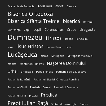
Anul nou
avort
Academia de Teologie
Biserica
Biserica Ortodoxă
Biserica Sfânta Treime
biserică
Botezul
dragoste
copil
Coronavirus
Cruce
Conferință
Copii
Dumnezeu
Hristos
Icoana
Ierusalim
Iisus Hristos
Iisus
Ilarion Boian
Israel
Lucășeuca
mamă
Mitropolia
Mitropolia Moldovei;
Nașterea Domnului
moarte
Mântuitorul Hristos
Orhei
ortodoxia
Papa Francisc
Patriarhia de la Moscova
Patriarhia Română
Patriarhul Bisericii Ortodoxe Române
Patriarhul Chiril
Patriarhul Daniel
Patriarhul Ecumenic
Predica
Patriarhul Kirill
pictura
Preot Iulian Rață
Sfaturi duhovnicești;
Sinaxa