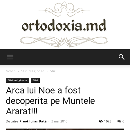
Ortodoxia.md
Acasă
Stiri religioase
Stiri
Stiri religioase
Stiri
Arca lui Noe a fost
decoperita pe Muntele
Ararat!!!
De către
Preot Iulian Raţă
-
3 mai 2010
1075
0