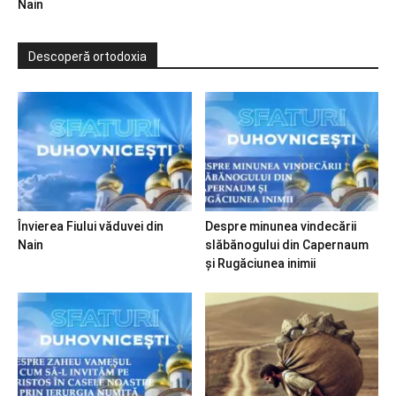
Nain
Descoperă ortodoxia
Învierea Fiului văduvei din
Despre minunea vindecării
Nain
slăbănogului din Capernaum
și Rugăciunea inimii