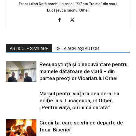
Preot Iulian Rață parohul bisericii ”Sfânta Treime” din satul
Lucășeuca raionul Orhei.
ARTICOLE SIMILARE
DE LA ACELAȘI AUTOR
Recunoștință și binecuvântare pentru
mamele dătătoare de viață – din
partea preoților Vicariatului Orhei
Marșul pentru viață la cea de-a II-a
ediție în s. Lucășeuca, r-l Orhei:
„Pentru viață, cu inimă curată”
Credința, care se stinge departe de
focul Bisericii