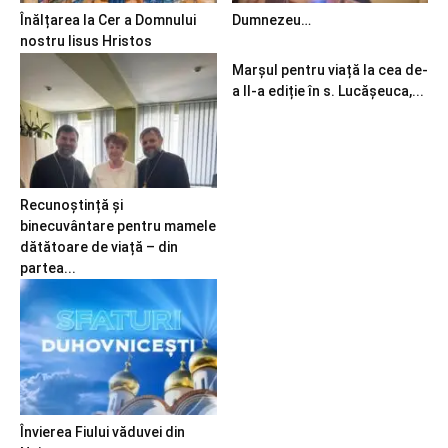
Înălțarea la Cer a Domnului
Dumnezeu…
nostru Iisus Hristos
Marșul pentru viață la cea de-
a II-a ediție în s. Lucășeuca,...
Recunoștință și
binecuvântare pentru mamele
dătătoare de viață – din
partea...
Învierea Fiului văduvei din