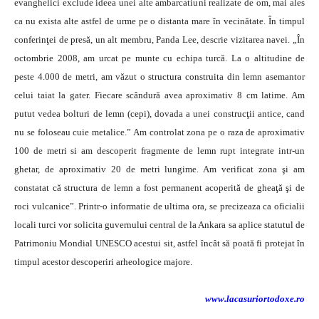
evanghelici exclude ideea unei alte ambarcatiuni realizate de om, mai ales
ca nu exista alte astfel de urme pe o distanta mare în vecinătate. În timpul
conferinţei de presă, un alt membru, Panda Lee, descrie vizitarea navei. „În
octombrie 2008, am urcat pe munte cu echipa turcă. La o altitudine de
peste 4.000 de metri, am văzut o structura construita din lemn asemantor
celui taiat la gater. Fiecare scândură avea aproximativ 8 cm latime. Am
putut vedea bolturi de lemn (cepi), dovada a unei construcţii antice, cand
nu se foloseau cuie metalice.” Am controlat zona pe o raza de aproximativ
100 de metri si am descoperit fragmente de lemn rupt integrate intr-un
ghetar, de aproximativ 20 de metri lungime. Am verificat zona şi am
constatat că structura de lemn a fost permanent acoperită de gheaţă şi de
roci vulcanice”. Printr-o informatie de ultima ora, se precizeaza ca oficialii
locali turci vor solicita guvernului central de la Ankara sa aplice statutul de
Patrimoniu Mondial UNESCO acestui sit, astfel încât să poată fi protejat în
timpul acestor descoperiri arheologice majore.
www.lacasuriortodoxe.ro