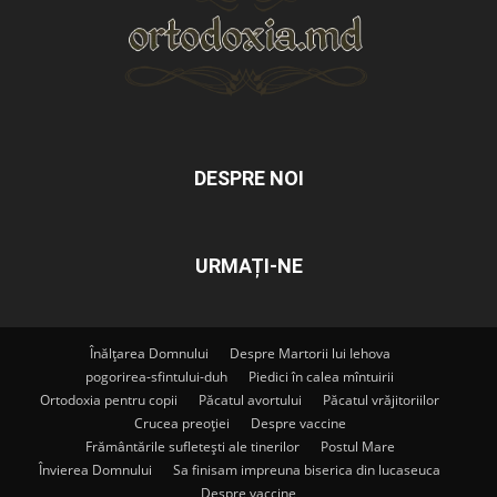
DESPRE NOI
URMAȚI-NE
Înălțarea Domnului
Despre Martorii lui Iehova
pogorirea-sfintului-duh
Piedici în calea mîntuirii
Ortodoxia pentru copii
Păcatul avortului
Păcatul vrăjitoriilor
Crucea preoției
Despre vaccine
Frământările sufletești ale tinerilor
Postul Mare
Învierea Domnului
Sa finisam impreuna biserica din lucaseuca
Despre vaccine