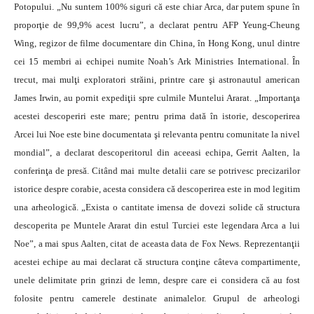
Potopului. „Nu suntem 100% siguri că este chiar Arca, dar putem spune în
proporţie de 99,9% acest lucru”, a declarat pentru AFP Yeung-Cheung
Wing, regizor de filme documentare din China, în Hong Kong, unul dintre
cei 15 membri ai echipei numite Noah’s Ark Ministries International. În
trecut, mai mulţi exploratori străini, printre care şi astronautul american
James Irwin, au pornit expediţii spre culmile Muntelui Ararat. „Importanţa
acestei descoperiri este mare; pentru prima dată în istorie, descoperirea
Arcei lui Noe este bine documentata şi relevanta pentru comunitate la nivel
mondial”, a declarat descoperitorul din aceeasi echipa, Gerrit Aalten, la
conferinţa de presă. Citând mai multe detalii care se potrivesc precizarilor
istorice despre corabie, acesta considera că descoperirea este in mod legitim
una arheologică. „Exista o cantitate imensa de dovezi solide că structura
descoperita pe Muntele Ararat din estul Turciei este legendara Arca a lui
Noe”, a mai spus Aalten, citat de aceasta data de Fox News. Reprezentanţii
acestei echipe au mai declarat că structura conţine câteva compartimente,
unele delimitate prin grinzi de lemn, despre care ei considera că au fost
folosite pentru camerele destinate animalelor. Grupul de arheologi