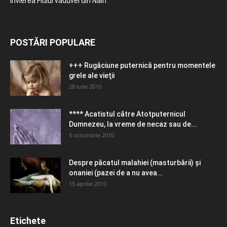
Învierea Fiului văduvei din Nain
POSTĂRI POPULARE
+++ Rugăciune puternică pentru momentele
grele ale vieţii
28 iulie 2010
**** Acatistul către Atotputernicul
Dumnezeu, la vreme de necaz sau de...
5 octombrie 2010
Despre păcatul malahiei (masturbării) şi
onaniei (pazei de a nu avea...
15 aprilie 2010
Etichete