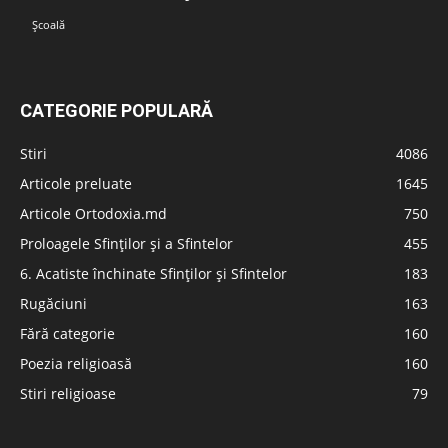
Școală
CATEGORIE POPULARĂ
Stiri
4086
Articole preluate
1645
Articole Ortodoxia.md
750
Proloagele Sfinților și a Sfintelor
455
6. Acatiste închinate Sfinților și Sfintelor
183
Rugăciuni
163
Fără categorie
160
Poezia religioasă
160
Stiri religioase
79