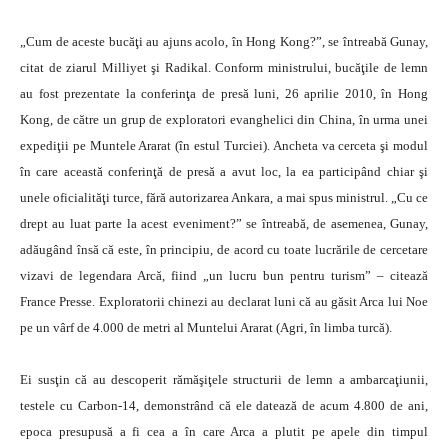
„Cum de aceste bucăţi au ajuns acolo, în Hong Kong?”, se întreabă Gunay,
citat de ziarul Milliyet şi Radikal. Conform ministrului, bucăţile de lemn
au fost prezentate la conferinţa de presă luni, 26 aprilie 2010, în Hong
Kong, de către un grup de exploratori evanghelici din China, în urma unei
expediţii pe Muntele Ararat (în estul Turciei). Ancheta va cerceta şi modul
în care această conferinţă de presă a avut loc, la ea participând chiar şi
unele oficialităţi turce, fără autorizarea Ankara, a mai spus ministrul. „Cu ce
drept au luat parte la acest eveniment?” se întreabă, de asemenea, Gunay,
adăugând însă că este, în principiu, de acord cu toate lucrările de cercetare
vizavi de legendara Arcă, fiind „un lucru bun pentru turism” – citează
France Presse. Exploratorii chinezi au declarat luni că au găsit Arca lui Noe
pe un vârf de 4.000 de metri al Muntelui Ararat (Agri, în limba turcă).
Ei susţin că au descoperit rămăşiţele structurii de lemn a ambarcaţiunii,
testele cu Carbon-14, demonstrând că ele datează de acum 4.800 de ani,
epoca presupusă a fi cea a în care Arca a plutit pe apele din timpul