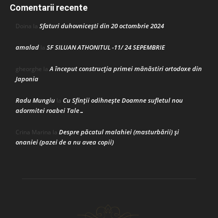
Comentarii recente
Sfaturi duhovnicești din 20 octombrie 2024
Doina
la
amalad
SF SILUAN ATHONITUL -11/ 24 SEPEMBRIE
la
A început construcţia primei mănăstiri ortodoxe din
gheorghe
la
Japonia
Radu Mungiu
Cu Sfinții odihnește Doamne sufletul nou
la
adormitei roabei Tale…
Despre păcatul malahiei (masturbării) şi
Crina Marina
la
onaniei (pazei de a nu avea copii)