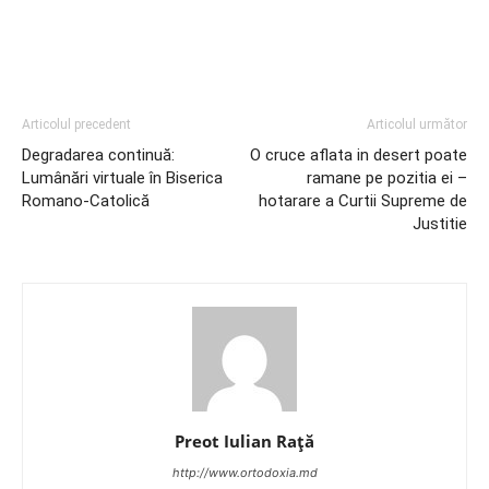
Articolul precedent
Articolul următor
Degradarea continuă:
O cruce aflata in desert poate
Lumânări virtuale în Biserica
ramane pe pozitia ei –
Romano-Catolică
hotarare a Curtii Supreme de
Justitie
Preot Iulian Raţă
http://www.ortodoxia.md