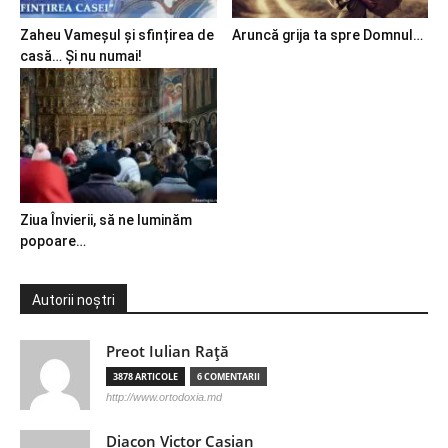
Zaheu Vameșul și sfințirea de
Aruncă grija ta spre Domnul…
casă… Și nu numai!
Ziua Învierii, să ne luminăm
popoare…
Autorii noștri
Preot Iulian Raţă
3878 ARTICOLE
6 COMENTARII
http://www.ortodoxia.md
Diacon Victor Casian