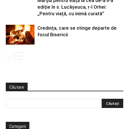
Marșul pentru viață la cea de-a II-a
ediție în s. Lucășeuca, r-l Orhei:
„Pentru viață, cu inimă curată”
Credința, care se stinge departe de
focul Bisericii
Căutare
Categorii