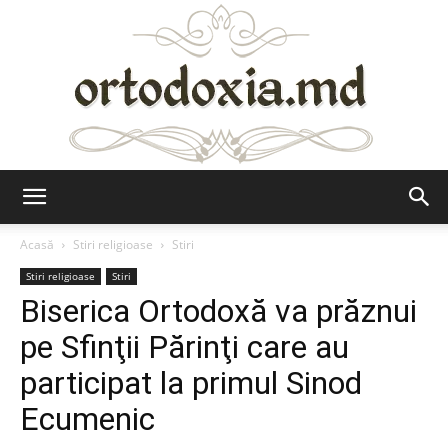
Ortodoxia.md
Acasă
Stiri religioase
Stiri
Stiri religioase
Stiri
Biserica Ortodoxă va prăznui
pe Sfinţii Părinţi care au
participat la primul Sinod
Ecumenic