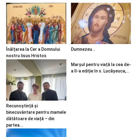
Înălțarea la Cer a Domnului
Dumnezeu…
nostru Iisus Hristos
Marșul pentru viață la cea de-
a II-a ediție în s. Lucășeuca,...
Recunoștință și
binecuvântare pentru mamele
dătătoare de viață – din
partea...