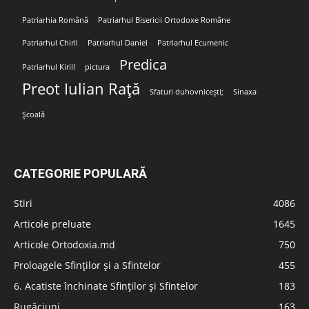
Patriarhia Română
Patriarhul Bisericii Ortodoxe Române
Patriarhul Chiril
Patriarhul Daniel
Patriarhul Ecumenic
Predica
Patriarhul Kirill
pictura
Preot Iulian Rață
Sfaturi duhovnicești;
Sinaxa
Școală
CATEGORIE POPULARĂ
Stiri
4086
Articole preluate
1645
Articole Ortodoxia.md
750
Proloagele Sfinților și a Sfintelor
455
6. Acatiste închinate Sfinților și Sfintelor
183
Rugăciuni
163