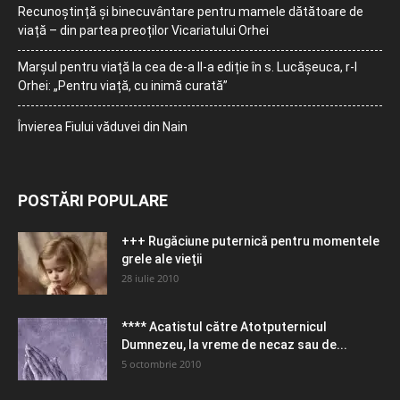
Recunoștință și binecuvântare pentru mamele dătătoare de
viață – din partea preoților Vicariatului Orhei
Marșul pentru viață la cea de-a II-a ediție în s. Lucășeuca, r-l
Orhei: „Pentru viață, cu inimă curată”
Învierea Fiului văduvei din Nain
POSTĂRI POPULARE
+++ Rugăciune puternică pentru momentele
grele ale vieţii
28 iulie 2010
**** Acatistul către Atotputernicul
Dumnezeu, la vreme de necaz sau de...
5 octombrie 2010