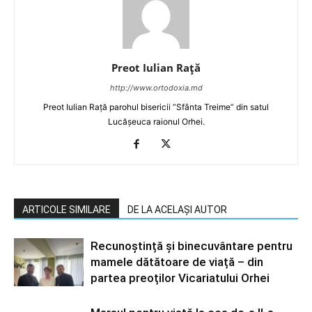
Preot Iulian Raţă
http://www.ortodoxia.md
Preot Iulian Rață parohul bisericii ”Sfânta Treime” din satul
Lucășeuca raionul Orhei.
ARTICOLE SIMILARE
DE LA ACELAȘI AUTOR
Recunoștință și binecuvântare pentru
mamele dătătoare de viață – din
partea preoților Vicariatului Orhei