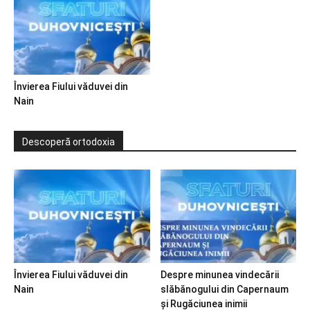
Învierea Fiului văduvei din
Nain
Descoperă ortodoxia
Învierea Fiului văduvei din
Despre minunea vindecării
Nain
slăbănogului din Capernaum
și Rugăciunea inimii