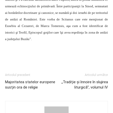
urmează echinocţiului de primăvară. Între participanţii la Sinod, semnatari
ai hotărârilor doctrinare şi canonice, se numără şi doi ierarhi de pe teritoriul
de astăzi al României. Este vorba de Scitanus care este menţionat de
Eusebiu al Cezareei, de Marcu Tomensis, aşa cum a fost identificat de
istorici şi Teofil, Episcopul goţilor care îşi avea reşedinţa în zona de astăzi
a judeţului Buzău”.
Articolul precedent
Articolul următor
Majoritatea statelor europene
„Tradiţie şi înnoire în slujirea
susţin ora de religie
liturgică”, volumul IV