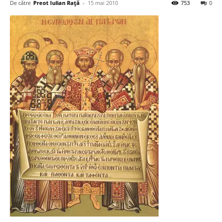
De către
Preot Iulian Raţă
-
15 mai 2010
753
0