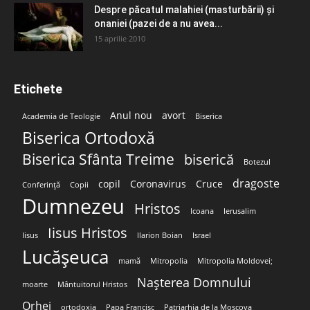
Despre păcatul malahiei (masturbării) şi
onaniei (pazei de a nu avea...
15 aprilie 2010
Etichete
Anul nou
avort
Academia de Teologie
Biserica
Biserica Ortodoxă
Biserica Sfânta Treime
biserică
Botezul
dragoste
copil
Coronavirus
Cruce
Conferință
Copii
Dumnezeu
Hristos
Icoana
Ierusalim
Iisus Hristos
Iisus
Ilarion Boian
Israel
Lucășeuca
mamă
Mitropolia
Mitropolia Moldovei;
Nașterea Domnului
moarte
Mântuitorul Hristos
Orhei
ortodoxia
Papa Francisc
Patriarhia de la Moscova