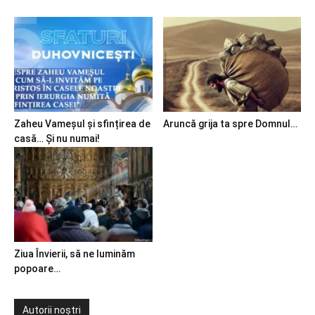
Zaheu Vameșul și sfințirea de
Aruncă grija ta spre Domnul…
casă… Și nu numai!
Ziua Învierii, să ne luminăm
popoare…
Autorii noștri