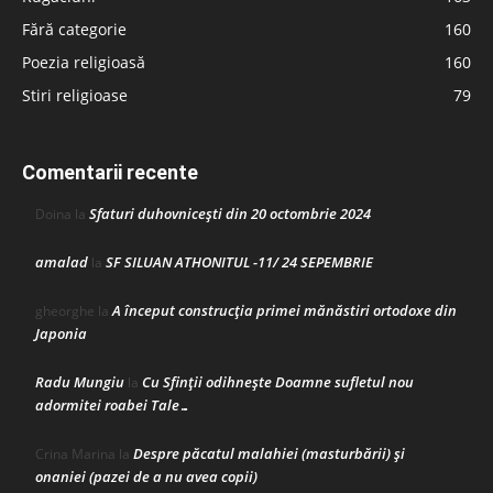
Fără categorie
160
Poezia religioasă
160
Stiri religioase
79
Comentarii recente
Sfaturi duhovnicești din 20 octombrie 2024
Doina
la
amalad
SF SILUAN ATHONITUL -11/ 24 SEPEMBRIE
la
A început construcţia primei mănăstiri ortodoxe din
gheorghe
la
Japonia
Radu Mungiu
Cu Sfinții odihnește Doamne sufletul nou
la
adormitei roabei Tale…
Despre păcatul malahiei (masturbării) şi
Crina Marina
la
onaniei (pazei de a nu avea copii)