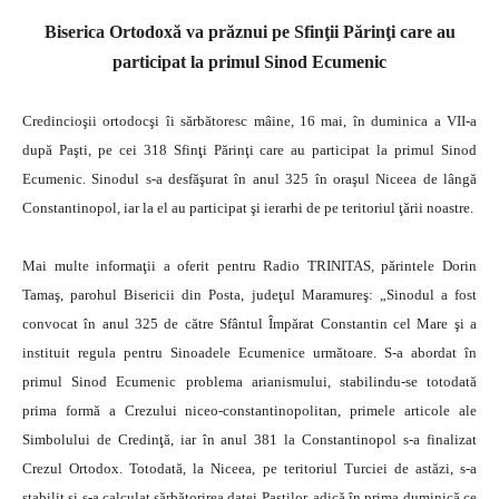
Biserica Ortodoxă va prăznui pe Sfinţii Părinţi care au
participat la primul Sinod Ecumenic
Credincioşii ortodocşi îi sărbătoresc mâine, 16 mai, în duminica a VII-a
după Paşti, pe cei 318 Sfinţi Părinţi care au participat la primul Sinod
Ecumenic. Sinodul s-a desfăşurat în anul 325 în oraşul Niceea de lângă
Constantinopol, iar la el au participat şi ierarhi de pe teritoriul ţării noastre.
Mai multe informaţii a oferit pentru Radio TRINITAS, părintele Dorin
Tamaş, parohul Bisericii din Posta, judeţul Maramureş: „Sinodul a fost
convocat în anul 325 de către Sfântul Împărat Constantin cel Mare şi a
instituit regula pentru Sinoadele Ecumenice următoare. S-a abordat în
primul Sinod Ecumenic problema arianismului, stabilindu-se totodată
prima formă a Crezului niceo-constantinopolitan, primele articole ale
Simbolului de Credinţă, iar în anul 381 la Constantinopol s-a finalizat
Crezul Ortodox. Totodată, la Niceea, pe teritoriul Turciei de astăzi, s-a
stabilit şi s-a calculat sărbătorirea datei Paştilor, adică în prima duminică ce