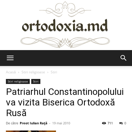
Ortodoxia.md
Acasă
Stiri religioase
Stiri
Stiri religioase
Stiri
Patriarhul Constantinopolului
va vizita Biserica Ortodoxă
Rusă
De către
Preot Iulian Raţă
-
19 mai 2010
711
0