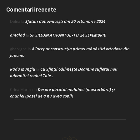
Comentarii recente
Sfaturi duhovnicești din 20 octombrie 2024
Doina
la
amalad
SF SILUAN ATHONITUL -11/ 24 SEPEMBRIE
la
A început construcţia primei mănăstiri ortodoxe din
gheorghe
la
Japonia
Radu Mungiu
Cu Sfinții odihnește Doamne sufletul nou
la
adormitei roabei Tale…
Despre păcatul malahiei (masturbării) şi
Crina Marina
la
onaniei (pazei de a nu avea copii)