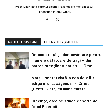
http://www.ortodoxia.md
Preot Iulian Rață parohul bisericii ”Sfânta Treime” din satul
Lucășeuca raionul Orhei.
ARTICOLE SIMILARE
DE LA ACELAȘI AUTOR
Recunoștință și binecuvântare pentru
mamele dătătoare de viață – din
partea preoților Vicariatului Orhei
Marșul pentru viață la cea de-a II-a
ediție în s. Lucășeuca, r-l Orhei:
„Pentru viață, cu inimă curată”
Credința, care se stinge departe de
focul Bisericii