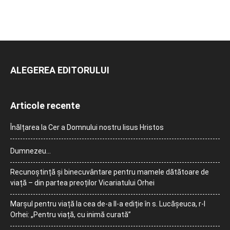
ALEGEREA EDITORULUI
Articole recente
Înălțarea la Cer a Domnului nostru Iisus Hristos
Dumnezeu…
Recunoștință și binecuvântare pentru mamele dătătoare de
viață – din partea preoților Vicariatului Orhei
Marșul pentru viață la cea de-a II-a ediție în s. Lucășeuca, r-l
Orhei: „Pentru viață, cu inimă curată”