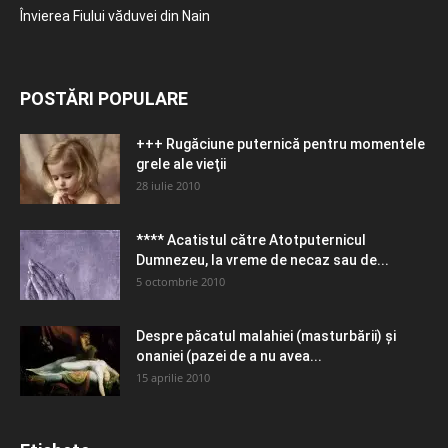
Învierea Fiului văduvei din Nain
POSTĂRI POPULARE
+++ Rugăciune puternică pentru momentele
grele ale vieţii
28 iulie 2010
**** Acatistul către Atotputernicul
Dumnezeu, la vreme de necaz sau de...
5 octombrie 2010
Despre păcatul malahiei (masturbării) şi
onaniei (pazei de a nu avea...
15 aprilie 2010