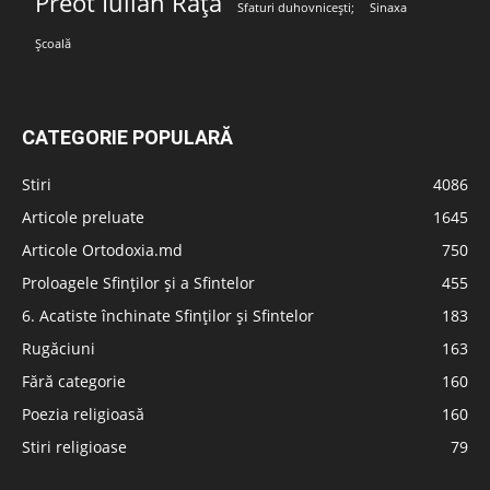
Preot Iulian Rață
Sfaturi duhovnicești;
Sinaxa
Școală
CATEGORIE POPULARĂ
Stiri
4086
Articole preluate
1645
Articole Ortodoxia.md
750
Proloagele Sfinților și a Sfintelor
455
6. Acatiste închinate Sfinților și Sfintelor
183
Rugăciuni
163
Fără categorie
160
Poezia religioasă
160
Stiri religioase
79