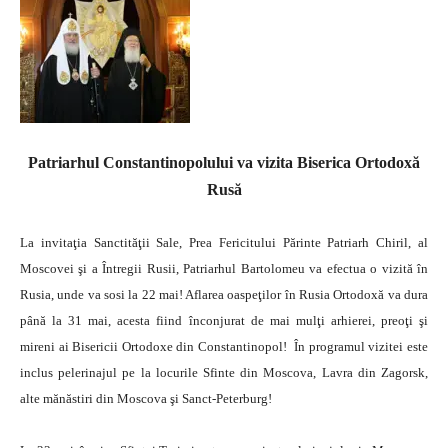
Patriarhul Constantinopolului va vizita Biserica Ortodoxă
Rusă
La invitaţia Sanctităţii Sale, Prea Fericitului Părinte Patriarh Chiril, al
Moscovei şi a Întregii Rusii, Patriarhul Bartolomeu va efectua o vizită în
Rusia, unde va sosi la 22 mai! Aflarea oaspeţilor în Rusia Ortodoxă va dura
până la 31 mai, acesta fiind înconjurat de mai mulţi arhierei, preoţi şi
mireni ai Bisericii Ortodoxe din Constantinopol!
În programul vizitei este
inclus pelerinajul pe la locurile Sfinte din Moscova, Lavra din Zagorsk,
alte mănăstiri din Moscova şi Sanct-Peterburg!