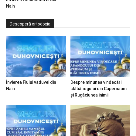
Nain
Descoperă ortodoxia
Învierea Fiului văduvei din
Despre minunea vindecării
Nain
slăbănogului din Capernaum
și Rugăciunea inimii