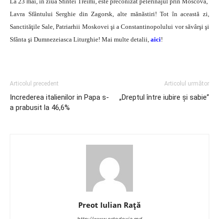
La 23 mai, în ziua Sfintei Treimi, este preconizat pelerinajul prin Moscova,
Lavra Sfântului Serghie din Zagorsk, alte mănăstiri! Tot în această zi,
Sanctităţile Sale, Patriarhii Moskovei şi a Constantinopolului vor săvârşi şi
Sfânta şi Dumnezeiasca Liturghie! Mai multe detalii,
aici
!
Articolul precedent
Articolul următor
Increderea italienilor in Papa s-
„Dreptul între iubire şi sabie”
a prabusit la 46,6%
Preot Iulian Raţă