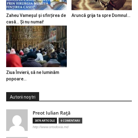
Zaheu Vameșul și sfințirea de
Aruncă grija ta spre Domnul…
casă… Și nu numai!
Ziua Învierii, să ne luminăm
popoare…
Autorii noștri
Preot Iulian Raţă
3878 ARTICOLE
6 COMENTARII
http://www.ortodoxia.md