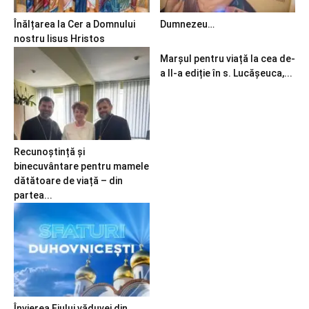
Înălțarea la Cer a Domnului
Dumnezeu…
nostru Iisus Hristos
Marșul pentru viață la cea de-
a II-a ediție în s. Lucășeuca,...
Recunoștință și
binecuvântare pentru mamele
dătătoare de viață – din
partea...
Învierea Fiului văduvei din