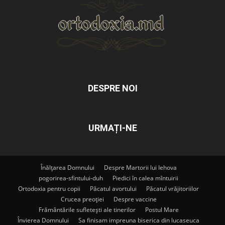
DESPRE NOI
URMAȚI-NE
Înălțarea Domnului
Despre Martorii lui Iehova
pogorirea-sfintului-duh
Piedici în calea mîntuirii
Ortodoxia pentru copii
Păcatul avortului
Păcatul vrăjitoriilor
Crucea preoției
Despre vaccine
Frământările sufletești ale tinerilor
Postul Mare
Învierea Domnului
Sa finisam impreuna biserica din lucaseuca