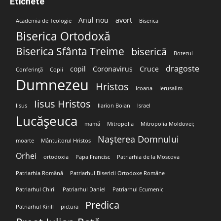
Etichete
Anul nou
avort
Academia de Teologie
Biserica
Biserica Ortodoxă
Biserica Sfânta Treime
biserică
Botezul
dragoste
copil
Coronavirus
Cruce
Conferință
Copii
Dumnezeu
Hristos
Icoana
Ierusalim
Iisus Hristos
Iisus
Ilarion Boian
Israel
Lucășeuca
mamă
Mitropolia
Mitropolia Moldovei;
Nașterea Domnului
moarte
Mântuitorul Hristos
Orhei
ortodoxia
Papa Francisc
Patriarhia de la Moscova
Patriarhia Română
Patriarhul Bisericii Ortodoxe Române
Patriarhul Chiril
Patriarhul Daniel
Patriarhul Ecumenic
Predica
Patriarhul Kirill
pictura