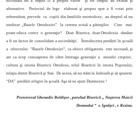
niciodată nu a impus ci a propus valori şi tot timpul au existat şi
alternative. Proiectul de lege elaborat şi propus spre a fi votat prin
referendum, prevede ca copiii din familiile neortodoxe, au dreptul să nu
studieze „Bazele Ortodoxiei” la cererea scrisă a părinţilor. Cine mai
poate educa corect o generaţie? Doar Biserica, doar Ortodoxia rămâne
a fi un factor de consolidare a societătăţii. Întroducerea predării în şcoală
a obiectului “Bazele Ortodoxiei“, ca obiect obligatoriu este necesară, şi
are ca scop cunoaşterea de către întreaga generaţie a moralei creştine,
cultura şi istoria Bisericii Ortodoxe, rolul Bisericii în istoria Poporului,
relaţia dintre Biserică şi Stat. De aceea, să nu stăm la îndoială şi să spunem
“DA” predării religiei în şcoală. Aşa să ne ajute Dumnezeu !
Protoiereul Ghenadie Boldişor , parohul Bisericii „ Naşterea Maicii
Domnului “ s. Ignăţei , r. Rezina.