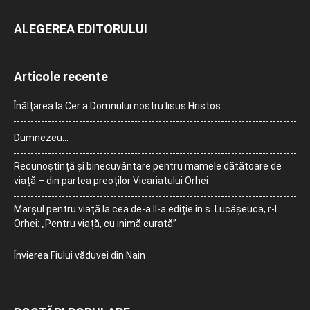
ALEGEREA EDITORULUI
Articole recente
Înălțarea la Cer a Domnului nostru Iisus Hristos
Dumnezeu…
Recunoștință și binecuvântare pentru mamele dătătoare de
viață – din partea preoților Vicariatului Orhei
Marșul pentru viață la cea de-a II-a ediție în s. Lucășeuca, r-l
Orhei: „Pentru viață, cu inimă curată”
Învierea Fiului văduvei din Nain