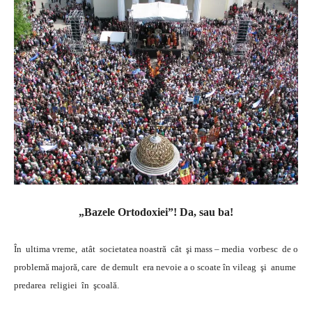
„Bazele Ortodoxiei”! Da, sau ba!
În ultima vreme, atât societatea noastră cât şi mass – media vorbesc de o
problemă majoră, care de demult era nevoie a o scoate în vileag şi anume
predarea religiei în şcoală.