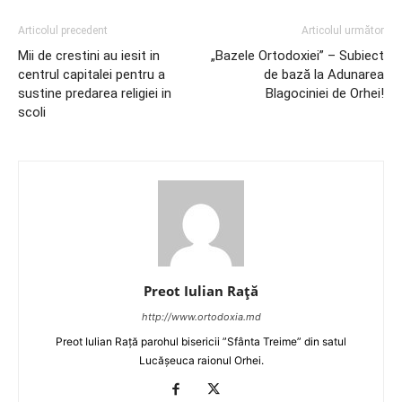
Articolul precedent
Articolul următor
Mii de crestini au iesit in
„Bazele Ortodoxiei” – Subiect
centrul capitalei pentru a
de bază la Adunarea
sustine predarea religiei in
Blagociniei de Orhei!
scoli
Preot Iulian Raţă
http://www.ortodoxia.md
Preot Iulian Rață parohul bisericii ”Sfânta Treime” din satul
Lucășeuca raionul Orhei.