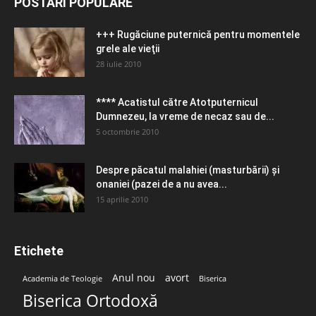
POSTĂRI POPULARE
+++ Rugăciune puternică pentru momentele
grele ale vieţii
28 iulie 2010
**** Acatistul către Atotputernicul
Dumnezeu, la vreme de necaz sau de...
5 octombrie 2010
Despre păcatul malahiei (masturbării) şi
onaniei (pazei de a nu avea...
15 aprilie 2010
Etichete
Anul nou
avort
Academia de Teologie
Biserica
Biserica Ortodoxă