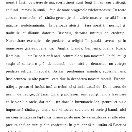
noastră. Însă, cu părere de rău, aceşti tineri sunt luaţi în râs sau criticaţi,
ca fiind “rămaşi în urmă “ faţă de toate progresele zilelor noastre. Cu toate
acestea constatăm că tânăra generaţie din zilele noastre se află într-o
rătăcire nedeterminată. În perioada ateistă ţara noastră, neamul şi
tradiţiile au dăinuit datorită Bisericii, datorită unitaţii de credinţă.
Nenumărate exemple, de predare a religiei în şcoală avem şi în
numeroase ţări europene ca: Anglia, Olanda, Germania, Spania, Rusia,
Romînia, … etc.De ce n-ar fi oare printre ele şi ţara noastră? La fel, mulţi
susţin că suntem o ţară democrată, dar nici un democrat nu voieşte
predarea religiei în şcoală. Astăzi predomină mândria, egoismul, ura,
înşelăciunea şi alte patimi care duc la decăderea noastră morală. Fiecare
trăieşte pentru el însăşi, însă ar trebui să-şi amintească de Dumnezeu, de
neam, de tradiţie, de Ţară. Chiar şi profesorii sunt egoişti, unora li se pare
că le vor lua orele, dar real: ţin doar la buzunarele lor, pentru ei nu e
importantă tânăra generaţie sau viitoarea societate ci orele şi banul, nici
nu conştientizează faptul că mâine poate mor. Se vehiculează şi alte idei
precum ar fi că sunt şi alte confesiuni în ţară, dar să nu uităm că Biserica