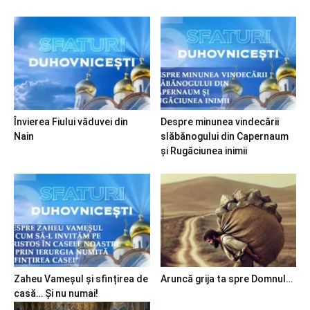
Învierea Fiului văduvei din
Despre minunea vindecării
Nain
slăbănogului din Capernaum
și Rugăciunea inimii
Zaheu Vameșul și sfințirea de
Aruncă grija ta spre Domnul…
casă… Și nu numai!