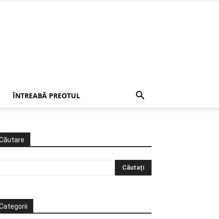
ÎNTREABĂ PREOTUL
Căutare
Categorii