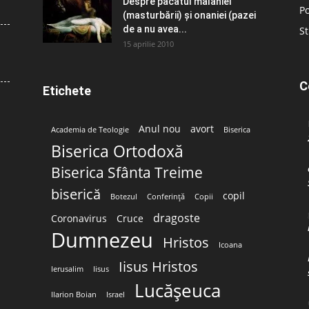
Despre păcatul malahiei
Po
(masturbării) şi onaniei (pazei
de a nu avea...
St
15 aprilie 2010
C
Etichete
Anul nou
avort
Academia de Teologie
Biserica
Biserica Ortodoxă
Biserica Sfânta Treime
biserică
copil
Botezul
Conferință
Copii
dragoste
Coronavirus
Cruce
Dumnezeu
Hristos
Icoana
Iisus Hristos
Ierusalim
Iisus
Lucășeuca
Ilarion Boian
Israel