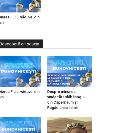
vierea Fiului văduvei din
in
Descoperă ortodoxia
vierea Fiului văduvei din
Despre minunea
in
vindecării slăbănogului
din Capernaum și
Rugăciunea inimii