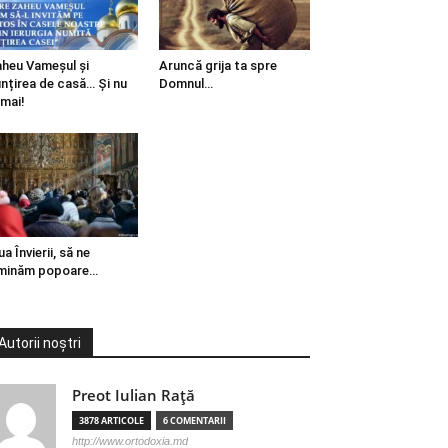
heu Vameșul și
Aruncă grija ta spre
ințirea de casă… Și nu
Domnul…
mai!
ua Învierii, să ne
minăm popoare…
Autorii noștri
Preot Iulian Raţă
3878 ARTICOLE
6 COMENTARII
http://www.ortodoxia.md