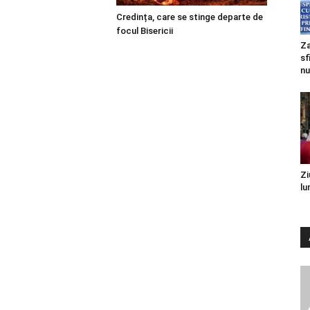
Credința, care se stinge departe de
focul Bisericii
Za
sf
nu
Zi
lu