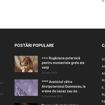
POSTĂRI POPULARE
C
+++ Rugăciune puternică
St
pentru momentele grele ale
Ar
vieţii
28 iulie 2010
Ar
Pr
**** Acatistul către
Atotputernicul Dumnezeu, la
6.
vreme de necaz sau de...
R
5 octombrie 2010
Fă