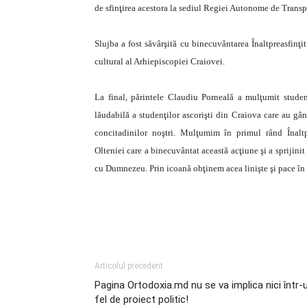
de sfinţirea acestora la sediul Regiei Autonome de Tran
Slujba a fost săvârşită cu binecuvântarea Înaltpreasfinţi
cultural al Arhiepiscopiei Craiovei.
La final, părintele Claudiu Porneală a mulţumit studenţ
lăudabilă a studenţilor ascorişti din Craiova care au gâ
concitadinilor noştri. Mulţumim în primul rând Înaltpr
Olteniei care a binecuvântat această acţiune şi a sprijin
cu Dumnezeu. Prin icoană obţinem acea linişte şi pace în s
Articolul precedent
Pagina Ortodoxia.md nu se va implica nici într-
fel de proiect politic!