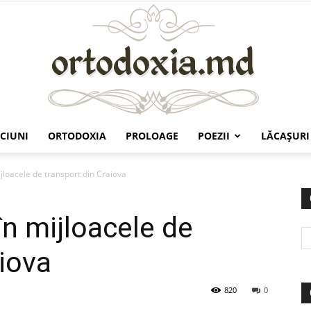
CIUNI
ORTODOXIA
PROLOAGE
POEZII
LĂCAŞURI
Ortodoxia.md
ijloacele de transport din Craiova
în mijloacele de
aiova
820
0