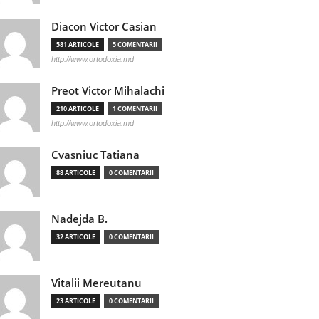
Diacon Victor Casian
581 ARTICOLE
5 COMENTARII
http://www.ortodoxia.md
Preot Victor Mihalachi
210 ARTICOLE
1 COMENTARII
http://www.ortodoxia.md
Cvasniuc Tatiana
88 ARTICOLE
0 COMENTARII
Nadejda B.
32 ARTICOLE
0 COMENTARII
Vitalii Mereutanu
23 ARTICOLE
0 COMENTARII