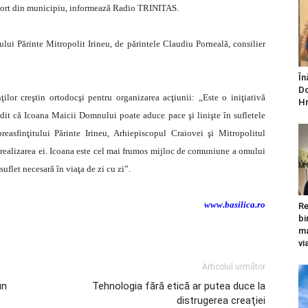
sport din municipiu, informează Radio TRINITAS.
tului Părinte Mitropolit Irineu, de părintele Claudiu Porneală, consilier
În
Do
ilor creştin ortodocşi pentru organizarea acţiunii: „Este o iniţiativă
Hr
ndit că Icoana Maicii Domnului poate aduce pace şi linişte în sufletele
easfinţitului Părinte Irineu, Arhiepiscopul Craiovei şi Mitropolitul
it realizarea ei. Icoana este cel mai frumos mijloc de comuniune a omului
uflet necesară în viaţa de zi cu zi”.
www.basilica.ro
Re
bi
ma
vi
Articolul următor
un
Tehnologia fără etică ar putea duce la
distrugerea creaţiei