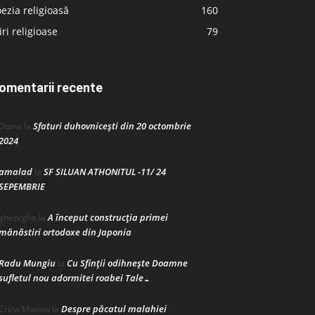
ezia religioasă
160
iri religioase
79
omentarii recente
Sfaturi duhovnicești din 20 octombrie
Doina
la
2024
amalad
SF SILUAN ATHONITUL -11/ 24
la
SEPEMBRIE
A început construcţia primei
gheorghe
la
mănăstiri ortodoxe din Japonia
Radu Mungiu
Cu Sfinții odihnește Doamne
la
sufletul nou adormitei roabei Tale…
Despre păcatul malahiei
Crina Marina
la