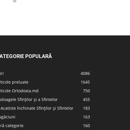
ATEGORIE POPULARĂ
iri
4086
ticole preluate
1645
ticole Ortodoxia.md
750
oloagele Sfinților și a Sfintelor
455
 Acatiste închinate Sfinților și Sfintelor
183
ugăciuni
163
ră categorie
160