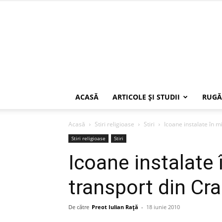
ACASĂ
ARTICOLE ŞI STUDII
RUGĂ
Acasă
Stiri religioase
Stiri
Icoane instalate în m
Stiri religioase
Stiri
Icoane instalate 
transport din Cr
De către
Preot Iulian Raţă
-
18 iunie 2010