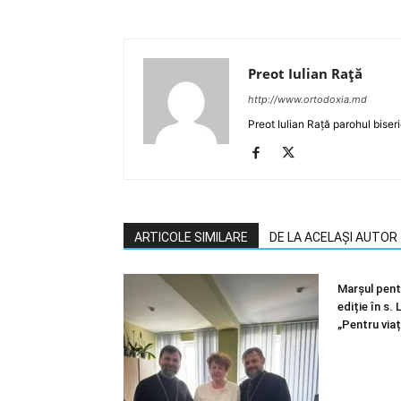
Preot Iulian Raţă
http://www.ortodoxia.md
Preot Iulian Rață parohul biser
ARTICOLE SIMILARE
DE LA ACELAȘI AUTOR
Marșul pentr
ediție în s.
„Pentru viaț