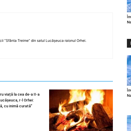
În
Na
icii ”Sfânta Treime” din satul Lucășeuca raionul Orhei.
În
u viață la cea de-a II-a
Na
 Lucășeuca, r-l Orhei:
ă, cu inimă curată”