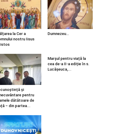
ălțarea la Cer a
Dumnezeu…
mnului nostru Iisus
istos
Marșul pentru viață la
cea de-a II-a ediție în s.
Lucășeuca,...
cunoștință și
necuvântare pentru
mele dătătoare de
ață – din partea...