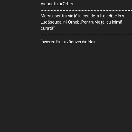
Vicariatului Orhei
Marșul pentru viață la cea de-a II-a ediție în s.
Lucășeuca, r-l Orhei: „Pentru viață, cu inimă
curată”
Învierea Fiului văduvei din Nain