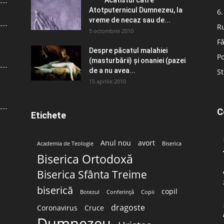
Atotputernicul Dumnezeu, la
6.
vreme de necaz sau de...
R
5 octombrie 2010
Fă
Despre păcatul malahiei
Po
(masturbării) şi onaniei (pazei
de a nu avea...
St
15 aprilie 2010
C
Etichete
Anul nou
avort
Academia de Teologie
Biserica
Biserica Ortodoxă
Biserica Sfânta Treime
biserică
copil
Botezul
Conferință
Copii
dragoste
Coronavirus
Cruce
Dumnezeu