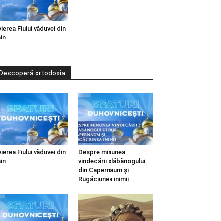
vierea Fiului văduvei din
in
Descoperă ortodoxia
vierea Fiului văduvei din
Despre minunea
in
vindecării slăbănogului
din Capernaum și
Rugăciunea inimii