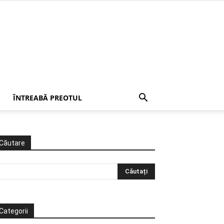
ÎNTREABĂ PREOTUL
Căutare
Categorii