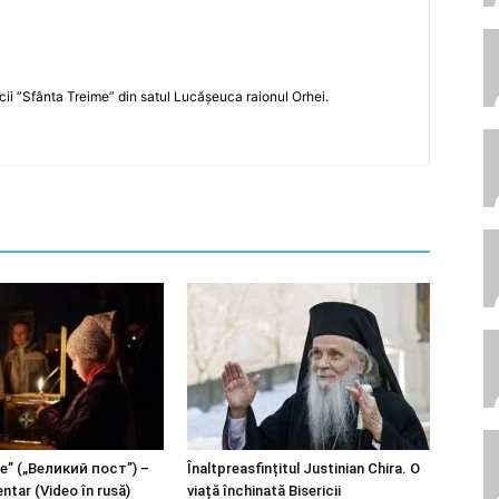
icii ”Sfânta Treime” din satul Lucășeuca raionul Orhei.
e” („Великий пост”) –
Înaltpreasfințitul Justinian Chira. O
ntar (Video în rusă)
viață închinată Bisericii