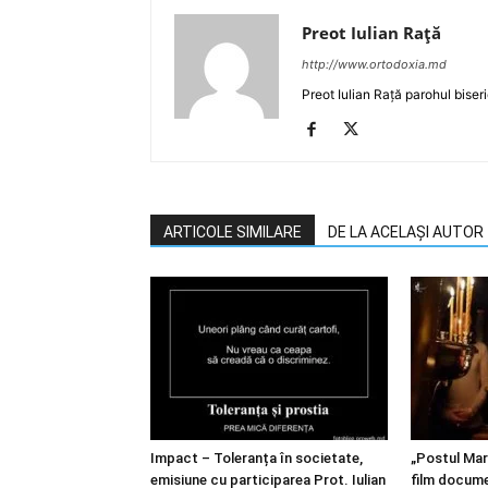
Preot Iulian Raţă
http://www.ortodoxia.md
Preot Iulian Rață parohul biser
ARTICOLE SIMILARE
DE LA ACELAȘI AUTOR
Impact – Toleranța în societate,
„Postul Mar
emisiune cu participarea Prot. Iulian
film docume