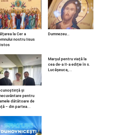
ălțarea la Cer a
Dumnezeu…
mnului nostru Iisus
istos
Marșul pentru viață la
cea de-a II-a ediție în s.
Lucășeuca,...
cunoștință și
necuvântare pentru
mele dătătoare de
ață – din partea...