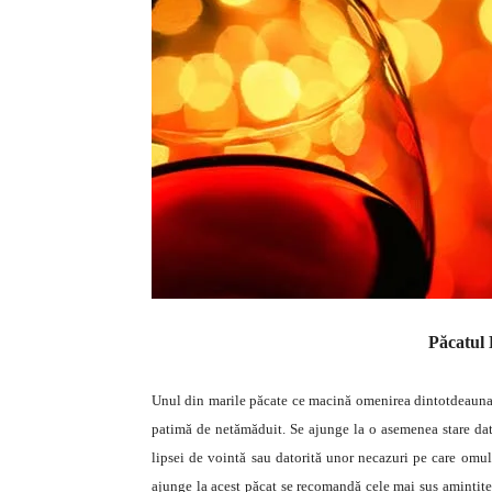
Păcatul 
Unul din marile păcate ce macină omenirea dintotdeauna e
patimă de netămăduit. Se ajunge la o asemenea stare dator
lipsei de vointă sau datorită unor necazuri pe care omul 
ajunge la acest păcat se recomandă cele mai sus amintite