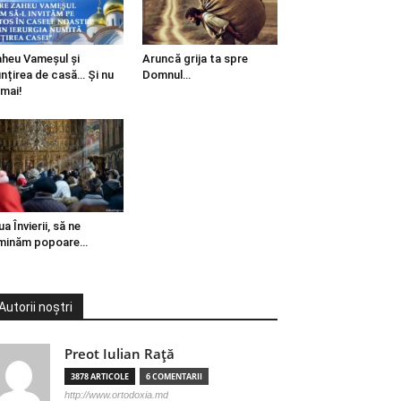
heu Vameșul și
Aruncă grija ta spre
ințirea de casă… Și nu
Domnul…
mai!
ua Învierii, să ne
minăm popoare…
Autorii noștri
Preot Iulian Raţă
3878 ARTICOLE
6 COMENTARII
http://www.ortodoxia.md