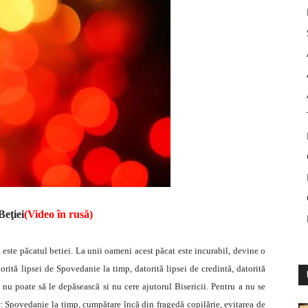
Beţiei
(Video în rusă)
ste păcatul betiei. La unii oameni acest păcat este incurabil, devine o
ită lipsei de Spovedanie la timp, datorită lipsei de credintă, datorită
nu poate să le depăsească si nu cere ajutorul Bisericii. Pentru a nu se
: Spovedanie la timp, cumpătare încă din fragedă copilărie, evitarea de