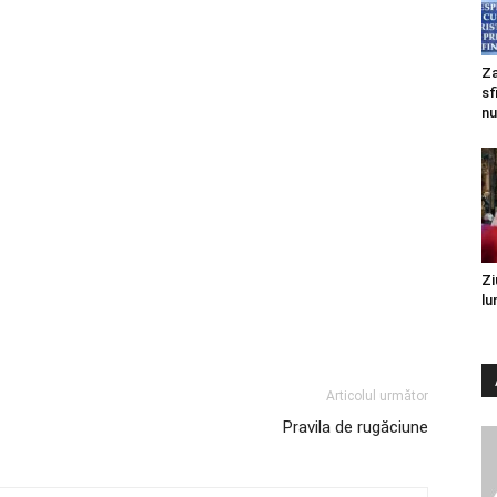
Za
sf
nu
Zi
lu
Articolul următor
Pravila de rugăciune