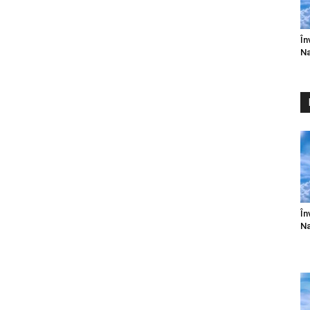
atch?v=RW1Nv6-LAWY&feature=related
În
Na
atch?v=1UgKNpz3PAA&feature=related
atch?v=PCD7j_hD7vs&feature=related
atch?v=2o-sRk1rdY0&feature=related
.com/watch?v=Z0mejwXEtA8&NR=1
În
Na