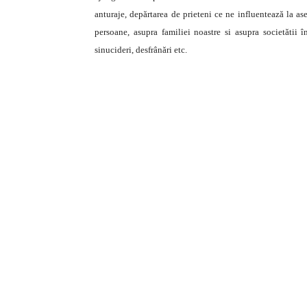
anturaje, depărtarea de prieteni ce ne influentează la a
persoane, asupra familiei noastre si asupra societătii în
sinucideri, desfrânări etc.
http://www.youtu
http://www.youtu
http://www.youtu
http://www.youtu
http://www.youtube.com/w
http://www.youtube.com/w
http://www.youtube.com/w