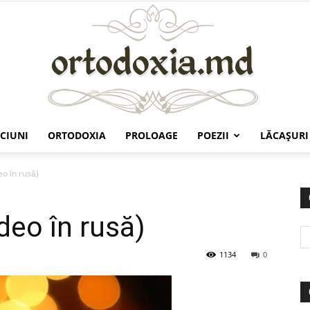
CIUNI
ORTODOXIA
PROLOAGE
POEZII
LĂCAŞURI
Ortodoxia.md
eo în rusă)
deo în rusă)
1134
0