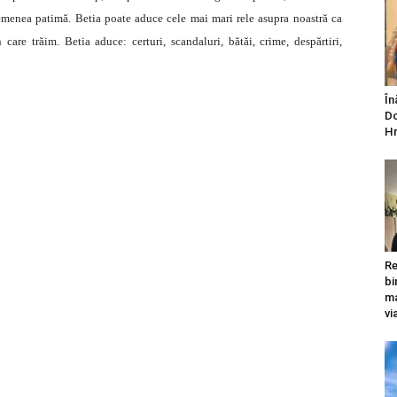
semenea patimă. Betia poate aduce cele mai mari rele asupra noastră ca
 care trăim. Betia aduce: certuri, scandaluri, bătăi, crime, despărtiri,
În
be.com/watch?v=aGK3jMAk7QY
Do
Hr
be.com/watch?v=1320Yg4bXG8
be.com/watch?v=VjhVc-VLhhY
be.com/watch?v=L0R2Z45TBgM
Re
bi
atch?v=auSgzl4ds60&feature=related
ma
vi
atch?v=hXHqalP9t8w&feature=related
atch?v=GUIe4PRqrTs&feature=related