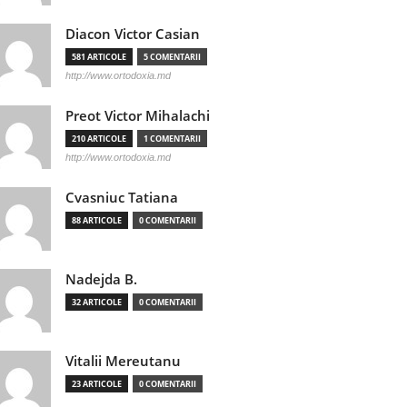
Diacon Victor Casian
581 ARTICOLE
5 COMENTARII
http://www.ortodoxia.md
Preot Victor Mihalachi
210 ARTICOLE
1 COMENTARII
http://www.ortodoxia.md
Cvasniuc Tatiana
88 ARTICOLE
0 COMENTARII
Nadejda B.
32 ARTICOLE
0 COMENTARII
Vitalii Mereutanu
23 ARTICOLE
0 COMENTARII