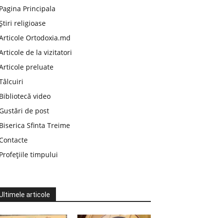
Pagina Principala
Știri religioase
Articole Ortodoxia.md
Articole de la vizitatori
Articole preluate
Tâlcuiri
Bibliotecă video
Gustări de post
Biserica Sfinta Treime
Contacte
Profețiile timpului
Ultimele articole