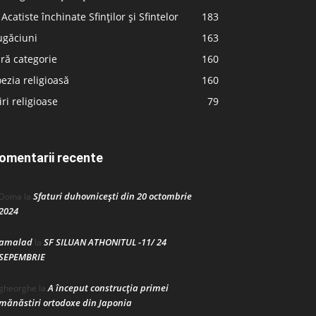
 Acatiste închinate Sfinților și Sfintelor
183
ugăciuni
163
ră categorie
160
ezia religioasă
160
iri religioase
79
omentarii recente
Sfaturi duhovnicești din 20 octombrie
Doina
la
2024
amalad
SF SILUAN ATHONITUL -11/ 24
la
SEPEMBRIE
A început construcţia primei
gheorghe
la
mănăstiri ortodoxe din Japonia