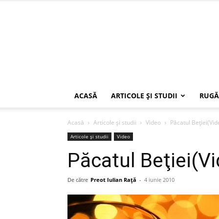
ACASĂ
ARTICOLE ŞI STUDII
RUGĂ
Acasă
Articole şi studii
Video
Păcatul Beţiei(Vid
Articole şi studii
Video
Păcatul Beţiei(Vi
De către
Preot Iulian Raţă
-
4 iunie 2010