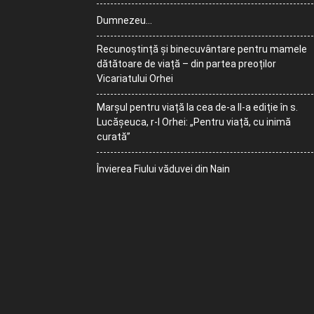
Dumnezeu…
Recunoștință și binecuvântare pentru mamele
dătătoare de viață – din partea preoților
Vicariatului Orhei
Marșul pentru viață la cea de-a II-a ediție în s.
Lucășeuca, r-l Orhei: „Pentru viață, cu inimă
curată”
Învierea Fiului văduvei din Nain