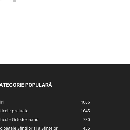
ATEGORIE POPULARĂ
iri
4086
ticole preluate
1645
ticole Ortodoxia.md
750
oloagele Sfinților și a Sfintelor
455