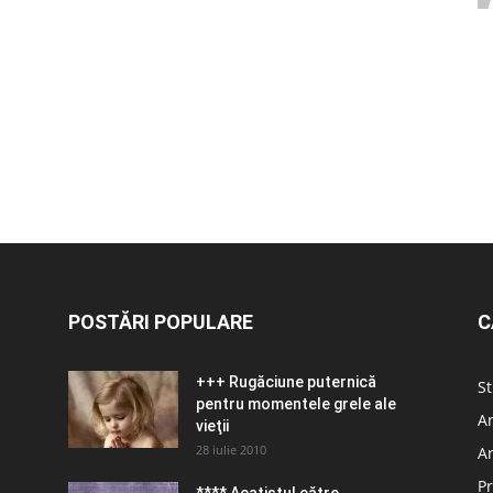
POSTĂRI POPULARE
C
+++ Rugăciune puternică
St
pentru momentele grele ale
Ar
vieţii
28 iulie 2010
Ar
Pr
**** Acatistul către