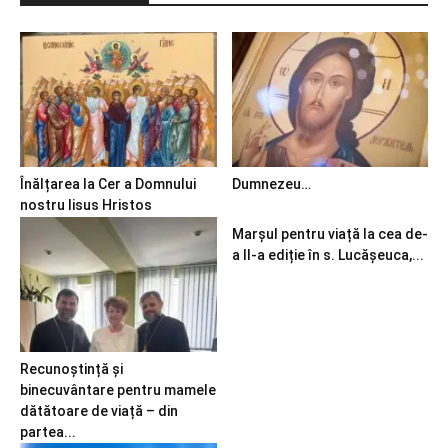
Înălțarea la Cer a Domnului
Dumnezeu…
nostru Iisus Hristos
Marșul pentru viață la cea de-
a II-a ediție în s. Lucășeuca,...
Recunoștință și
binecuvântare pentru mamele
dătătoare de viață – din
partea...