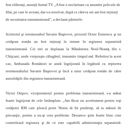
fost eliberați, anunță Jurnal TV. „A fost o neclaritate cu anumite pelicule de
film, pe care le aveam, dar s-a rezolvat, după ce câteva ore am fost reținuți
de securitatea transmistreană”, a declarat părintele.
Scriitorul şi ieromonahul Savatie Baştovoi, pictorul Octav Esinencu şi un
cetăţean român au fost reţinuţi la intrare în regiunea separatistă
transnistreană. Cei trei se deplasau la Mănăstirea Noul-Neamţ din s.
Chiţcani, unde vieţuieşte călugărul, transmite timpul.md. Referitor la acest
caz, Ambasada României se arată îngrijorată în legătură cu reţinerea
ieromonahului Savatie Baştovoi şi încă a unui cetăţean român de către
autorităţile din regiunea transnistreană.
Victor Osipov, vicepremierul pentru problema transnistreană, s-a arătat
foarte îngrijorat de cele întâmplate. „Am făcut un avertisment pentru toţi
cetăţenii RM care pleacă peste Nistru să fie prudenţi, să ia măsuri de
precauţie, pentru a nu-şi crea probleme. Deoarece ştim foarte bine cine
controlează regiunea şi de ce este capabilă administraţia separatistă.