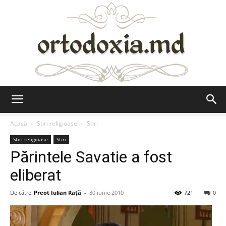
Ortodoxia.md
Acasă
Stiri religioase
Stiri
Stiri religioase
Stiri
Părintele Savatie a fost
eliberat
De către
Preot Iulian Raţă
-
30 iunie 2010
721
0