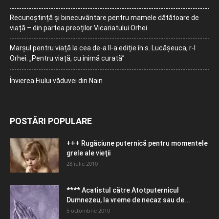
Recunoștință și binecuvântare pentru mamele dătătoare de
viață – din partea preoților Vicariatului Orhei
Marșul pentru viață la cea de-a II-a ediție în s. Lucășeuca, r-l
Orhei: „Pentru viață, cu inimă curată”
Învierea Fiului văduvei din Nain
POSTĂRI POPULARE
+++ Rugăciune puternică pentru momentele
grele ale vieţii
28 iulie 2010
**** Acatistul către Atotputernicul
Dumnezeu, la vreme de necaz sau de...
5 octombrie 2010