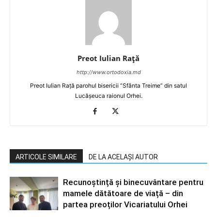
Preot Iulian Raţă
http://www.ortodoxia.md
Preot Iulian Rață parohul bisericii ”Sfânta Treime” din satul
Lucășeuca raionul Orhei.
ARTICOLE SIMILARE
DE LA ACELAȘI AUTOR
Recunoștință și binecuvântare pentru
mamele dătătoare de viață – din
partea preoților Vicariatului Orhei