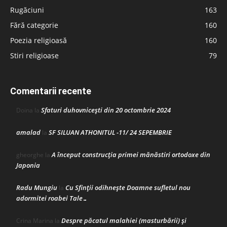
Rugăciuni
163
Fără categorie
160
Poezia religioasă
160
Stiri religioase
79
Comentarii recente
Sfaturi duhovnicești din 20 octombrie 2024
Doina
la
amalad
SF SILUAN ATHONITUL -11/ 24 SEPEMBRIE
la
A început construcţia primei mănăstiri ortodoxe din
gheorghe
la
Japonia
Radu Mungiu
Cu Sfinții odihnește Doamne sufletul nou
la
adormitei roabei Tale…
Despre păcatul malahiei (masturbării) şi
Crina Marina
la