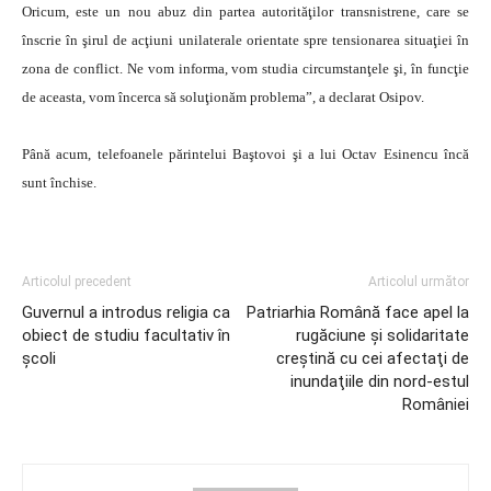
Oricum, este un nou abuz din partea autorităţilor transnistrene, care se
înscrie în şirul de acţiuni unilaterale orientate spre tensionarea situaţiei în
zona de conflict. Ne vom informa, vom studia circumstanţele şi, în funcţie
de aceasta, vom încerca să soluţionăm problema”, a declarat Osipov.
Până acum, telefoanele părintelui Baştovoi şi a lui Octav Esinencu încă
sunt închise.
Articolul precedent
Articolul următor
Guvernul a introdus religia ca
Patriarhia Română face apel la
obiect de studiu facultativ în
rugăciune şi solidaritate
școli
creştină cu cei afectaţi de
inundaţiile din nord-estul
României