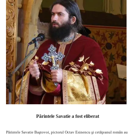
Părintele Savatie a fost eliberat
Părintele Savatie Baştovoi, pictorul Octav Esinencu şi cetăţeanul român au