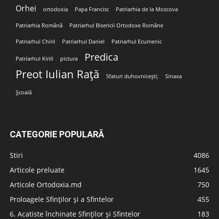
Orhei
ortodoxia
Papa Francisc
Patriarhia de la Moscova
Patriarhia Română
Patriarhul Bisericii Ortodoxe Române
Patriarhul Chiril
Patriarhul Daniel
Patriarhul Ecumenic
Predica
Patriarhul Kirill
pictura
Preot Iulian Rață
Sfaturi duhovnicești;
Sinaxa
Școală
CATEGORIE POPULARĂ
Stiri
4086
Articole preluate
1645
Articole Ortodoxia.md
750
Proloagele Sfinților și a Sfintelor
455
6. Acatiste închinate Sfinților și Sfintelor
183