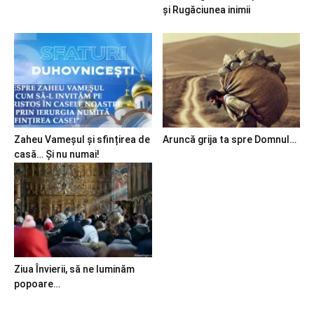
și Rugăciunea inimii
Zaheu Vameșul și sfințirea de
Aruncă grija ta spre Domnul…
casă… Și nu numai!
Ziua Învierii, să ne luminăm
popoare…