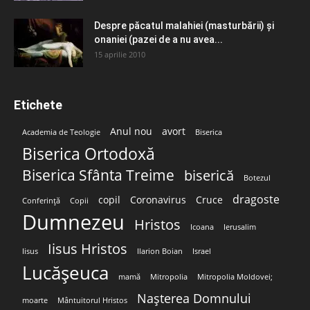
Despre păcatul malahiei (masturbării) şi
onaniei (pazei de a nu avea...
15 aprilie 2010
Etichete
Anul nou
avort
Academia de Teologie
Biserica
Biserica Ortodoxă
Biserica Sfânta Treime
biserică
Botezul
dragoste
copil
Coronavirus
Cruce
Conferință
Copii
Dumnezeu
Hristos
Icoana
Ierusalim
Iisus Hristos
Iisus
Ilarion Boian
Israel
Lucășeuca
mamă
Mitropolia
Mitropolia Moldovei;
Nașterea Domnului
moarte
Mântuitorul Hristos