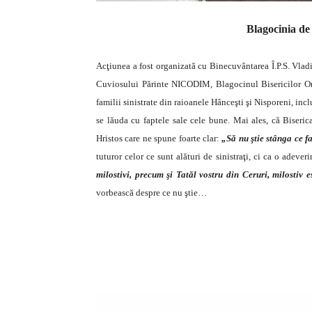
Blagocinia de 
Acţiunea a fost organizată cu Binecuvântarea Î.P.S. Vladi
Cuviosului Părinte NICODIM, Blagocinul Bisericilor Ort
familii sinistrate din raioanele Hânceşti şi Nisporeni, incl
se lăuda cu faptele sale cele bune. Mai ales, că Biseri
Hristos care ne spune foarte clar:
„Să nu ştie stânga ce f
tuturor celor ce sunt alături de sinistraţi, ci ca o adeve
milostivi, precum şi Tatăl vostru din Ceruri, milostiv e
vorbească despre ce nu ştie…