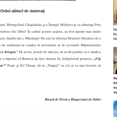
Orhei alături de sinistraţi
mir, Mitropolitul Chişinăului şi a Întregii Moldove şi cu stăruinţa Prea
În
odoxe din Orhei! În cadrul acestei acţiuni, au fost ajutate mai multe
Do
usiv, familii din s. Măcăreşti!
Nu este în obiceiul Bisericii Ortodoxe de a
Hr
ca de totdeauna sa condus în activitatea sa de cuvintele Mântuitorului
ace dreapta.”
De aceea, pozele de mai jos, să nu fie primite ca o laudă a
rire a faptului că Biserica îşi face datoria Sa, îndeplinind porunca:
„Fiţi
ste”
! Poate şi D-l Tănase, de la „Timpul” va citi şi va mai încetini să
Re
bi
ma
vi
Biroul de Presă a Blagociniei de Orhei