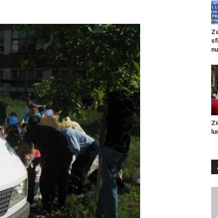
Za
sf
nu
Zi
lu