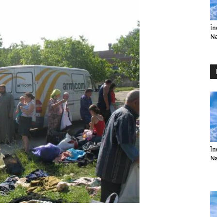
În
Na
În
Na