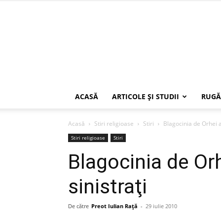
ACASĂ
ARTICOLE ŞI STUDII
RUGĂ
Acasă
Stiri religioase
Stiri
Blagocinia de Orhei al
Stiri religioase
Stiri
Blagocinia de Orh
sinistraţi
De către
Preot Iulian Raţă
-
29 iulie 2010