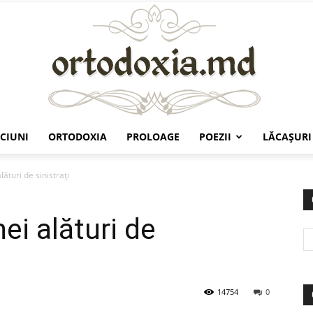
CIUNI
ORTODOXIA
PROLOAGE
POEZII
LĂCAŞURI
Ortodoxia.md
ături de sinistraţi
ei alături de
14754
0