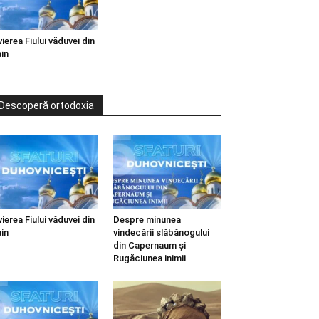
vierea Fiului văduvei din
in
Descoperă ortodoxia
vierea Fiului văduvei din
Despre minunea
in
vindecării slăbănogului
din Capernaum și
Rugăciunea inimii