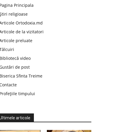
Pagina Principala
Știri religioase
Articole Ortodoxia.md
Articole de la vizitatori
Articole preluate
Tâlcuiri
Bibliotecă video
Gustări de post
Biserica Sfinta Treime
Contacte
Profețiile timpului
Ultimele articole