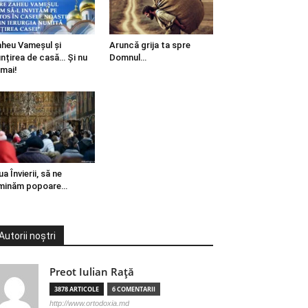
heu Vameșul și
Aruncă grija ta spre
ințirea de casă… Și nu
Domnul…
mai!
ua Învierii, să ne
minăm popoare…
Autorii noștri
Preot Iulian Raţă
3878 ARTICOLE
6 COMENTARII
http://www.ortodoxia.md