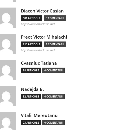
Diacon Victor Casian
581 ARTICOLE
5 COMENTARII
http://www.ortodoxia.md
Preot Victor Mihalachi
210 ARTICOLE
1 COMENTARII
http://www.ortodoxia.md
Cvasniuc Tatiana
88 ARTICOLE
0 COMENTARII
Nadejda B.
32 ARTICOLE
0 COMENTARII
Vitalii Mereutanu
23 ARTICOLE
0 COMENTARII