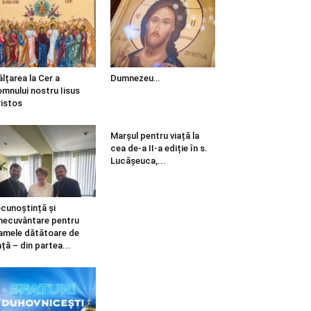
ălțarea la Cer a
Dumnezeu…
mnului nostru Iisus
istos
Marșul pentru viață la
cea de-a II-a ediție în s.
Lucășeuca,...
cunoștință și
necuvântare pentru
mele dătătoare de
ață – din partea...