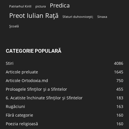
Predica
Patriarhul Kirill
pictura
Preot Iulian Rață
Sfaturi duhovnicești;
Sinaxa
Școală
CATEGORIE POPULARĂ
Stiri
4086
Articole preluate
1645
Articole Ortodoxia.md
750
Proloagele Sfinților și a Sfintelor
455
6. Acatiste închinate Sfinților și Sfintelor
183
Rugăciuni
163
Fără categorie
160
Poezia religioasă
160