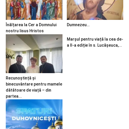
Înălțarea la Cer a Domnului
Dumnezeu…
nostru Iisus Hristos
Marșul pentru viață la cea de-
a II-a ediție în s. Lucășeuca,...
Recunoștință și
binecuvântare pentru mamele
dătătoare de viață – din
partea...