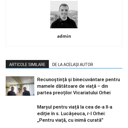
admin
ARTICOLE SIMILARE
DE LA ACELAȘI AUTOR
Recunoștință și binecuvântare pentru
mamele dătătoare de viață – din
partea preoților Vicariatului Orhei
Marșul pentru viață la cea de-a II-a
ediție în s. Lucășeuca, r-l Orhei:
„Pentru viață, cu inimă curată”