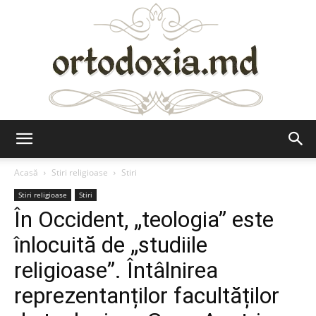
Ortodoxia.md
Acasă
Stiri religioase
Stiri
Stiri religioase
Stiri
În Occident, „teologia” este
înlocuită de „studiile
religioase”. Întâlnirea
reprezentanților facultăților