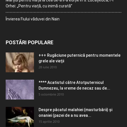
Orhei: „Pentru viață, cu inimă curată”
Învierea Fiului văduvei din Nain
POSTĂRI POPULARE
+++ Rugăciune puternică pentru momentele
grele ale vieţii
28 iulie 2010
**** Acatistul către Atotputernicul
Dumnezeu, la vreme de necaz sau de...
5 octombrie 2010
Despre păcatul malahiei (masturbării) şi
onaniei (pazei de a nu avea...
15 aprilie 2010