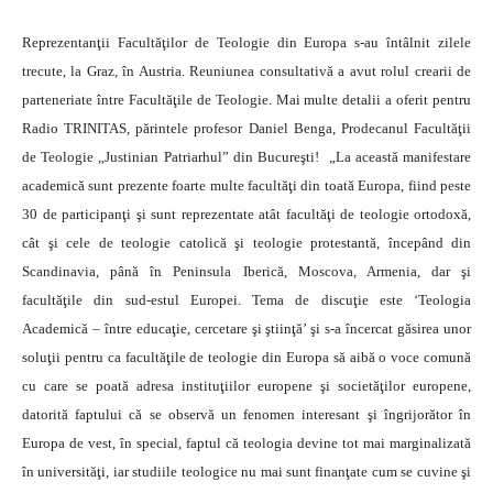
Reprezentanţii Facultăţilor de Teologie din Europa s-au întâlnit zilele
trecute, la Graz, în Austria. Reuniunea consultativă a avut rolul crearii de
parteneriate între Facultăţile de Teologie.
Mai multe detalii a oferit pentru
Radio TRINITAS, părintele profesor Daniel Benga, Prodecanul Facultăţii
de Teologie „Justinian Patriarhul” din Bucureşti!
„La această manifestare
academică sunt prezente foarte multe facultăţi din toată Europa, fiind peste
30 de participanţi şi sunt reprezentate atât facultăţi de teologie ortodoxă,
cât şi cele de teologie catolică şi teologie protestantă, începând din
Scandinavia, până în Peninsula Iberică, Moscova, Armenia, dar şi
facultăţile din sud-estul Europei.
Tema de discuţie este ‘Teologia
Academică – între educaţie, cercetare şi ştiinţă’ şi s-a încercat găsirea unor
soluţii pentru ca facultăţile de teologie din Europa să aibă o voce comună
cu care se poată adresa instituţiilor europene şi societăţilor europene,
datorită faptului că se observă un fenomen interesant şi îngrijorător în
Europa de vest, în special, faptul că teologia devine tot mai marginalizată
în universităţi, iar studiile teologice nu mai sunt finanţate cum se cuvine şi