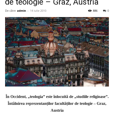
de teologie – Graz, Austria
De către
admin
-
14 iulie 2010
886
0
În Occident, „teologia” este înlocuită de „studiile religioase”.
Întâlnirea reprezentanților facultăților de teologie – Graz,
Austria