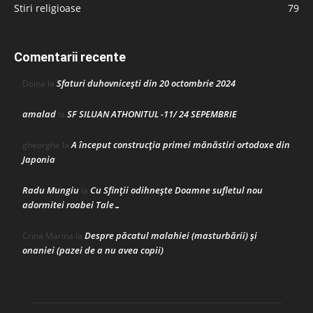
Stiri religioase
79
Comentarii recente
Sfaturi duhovnicești din 20 octombrie 2024
Doina
la
amalad
SF SILUAN ATHONITUL -11/ 24 SEPEMBRIE
la
A început construcţia primei mănăstiri ortodoxe din
gheorghe
la
Japonia
Radu Mungiu
Cu Sfinții odihnește Doamne sufletul nou
la
adormitei roabei Tale…
Despre păcatul malahiei (masturbării) şi
Crina Marina
la
onaniei (pazei de a nu avea copii)