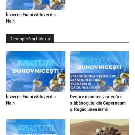
Învierea Fiului văduvei din
Nain
Descoperă ortodoxia
Învierea Fiului văduvei din
Despre minunea vindecării
Nain
slăbănogului din Capernaum
și Rugăciunea inimii