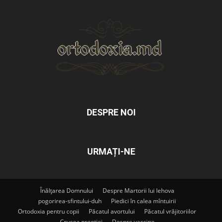
DESPRE NOI
URMAȚI-NE
Înălțarea Domnului
Despre Martorii lui Iehova
pogorirea-sfintului-duh
Piedici în calea mîntuirii
Ortodoxia pentru copii
Păcatul avortului
Păcatul vrăjitoriilor
Crucea preoției
Despre vaccine