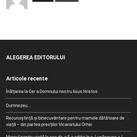
ALEGEREA EDITORULUI
Articole recente
Înălțarea la Cer a Domnului nostru Iisus Hristos
Dumnezeu…
Recunoștință și binecuvântare pentru mamele dătătoare de
viață – din partea preoților Vicariatului Orhei
Marșul pentru viață la cea de-a II-a ediție în s. Lucășeuca, r-l