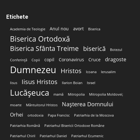
Etichete
Anul nou
avort
Academia de Teologie
Biserica
Biserica Ortodoxă
Biserica Sfânta Treime
biserică
Botezul
dragoste
copil
Coronavirus
Cruce
Conferință
Copii
Dumnezeu
Hristos
Icoana
Ierusalim
Iisus Hristos
Iisus
Ilarion Boian
Israel
Lucășeuca
mamă
Mitropolia
Mitropolia Moldovei;
Nașterea Domnului
moarte
Mântuitorul Hristos
Orhei
ortodoxia
Papa Francisc
Patriarhia de la Moscova
Patriarhia Română
Patriarhul Bisericii Ortodoxe Române
Patriarhul Chiril
Patriarhul Daniel
Patriarhul Ecumenic