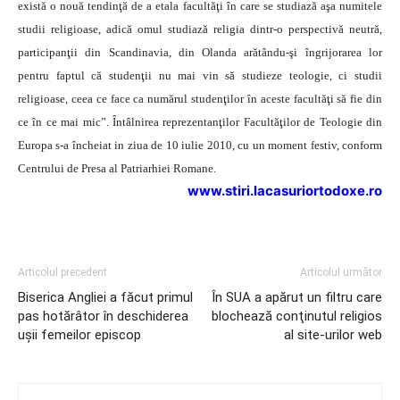
există o nouă tendinţă de a etala facultăţi în care se studiază aşa numitele
studii religioase, adică omul studiază religia dintr-o perspectivă neutră,
participanţii din Scandinavia, din Olanda arătându-şi îngrijorarea lor
pentru faptul că studenţii nu mai vin să studieze teologie, ci studii
religioase, ceea ce face ca numărul studenţilor în aceste facultăţi să fie din
ce în ce mai mic”.
Întâlnirea reprezentanţilor Facultăţilor de Teologie din
Europa s-a încheiat in ziua de 10 iulie 2010, cu un moment festiv, conform
Centrului de Presa al Patriarhiei Romane.
www.stiri.lacasuriortodoxe.ro
Articolul precedent
Articolul următor
Biserica Angliei a făcut primul
În SUA a apărut un filtru care
pas hotărâtor în deschiderea
blochează conţinutul religios
uşii femeilor episcop
al site-urilor web