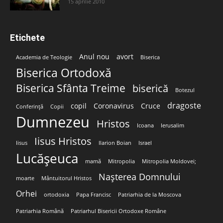
15 aprilie 2010
Etichete
Anul nou
avort
Academia de Teologie
Biserica
Biserica Ortodoxă
Biserica Sfânta Treime
biserică
Botezul
dragoste
copil
Coronavirus
Cruce
Conferință
Copii
Dumnezeu
Hristos
Icoana
Ierusalim
Iisus Hristos
Iisus
Ilarion Boian
Israel
Lucășeuca
mamă
Mitropolia
Mitropolia Moldovei;
Nașterea Domnului
moarte
Mântuitorul Hristos
Orhei
ortodoxia
Papa Francisc
Patriarhia de la Moscova
Patriarhia Română
Patriarhul Bisericii Ortodoxe Române