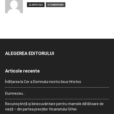
23 ARTICOLE
0 COMENTARII
ALEGEREA EDITORULUI
Articole recente
Înălțarea la Cer a Domnului nostru Iisus Hristos
Dumnezeu…
Recunoștință și binecuvântare pentru mamele dătătoare de
viață – din partea preoților Vicariatului Orhei