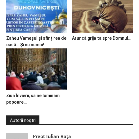
Zaheu Vameșul și sfințirea de
Aruncă grija ta spre Domnul…
casă… Și nu numai!
Ziua Învierii, să ne luminăm
popoare…
Autorii noștri
Preot Iulian Raţă