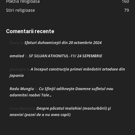
Poezia religioasă
160
Stiri religioase
79
Comentarii recente
Sfaturi duhovnicești din 20 octombrie 2024
Doina
la
amalad
SF SILUAN ATHONITUL -11/ 24 SEPEMBRIE
la
A început construcţia primei mănăstiri ortodoxe din
gheorghe
la
Japonia
Radu Mungiu
Cu Sfinții odihnește Doamne sufletul nou
la
adormitei roabei Tale…
Despre păcatul malahiei (masturbării) şi
Crina Marina
la
onaniei (pazei de a nu avea copii)