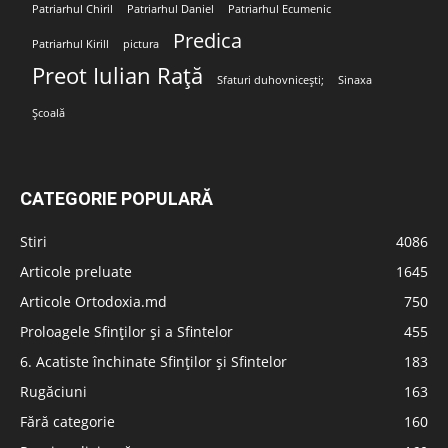
Patriarhul Chiril
Patriarhul Daniel
Patriarhul Ecumenic
Predica
Patriarhul Kirill
pictura
Preot Iulian Rață
Sfaturi duhovnicești;
Sinaxa
Școală
CATEGORIE POPULARĂ
Stiri
4086
Articole preluate
1645
Articole Ortodoxia.md
750
Proloagele Sfinților și a Sfintelor
455
6. Acatiste închinate Sfinților și Sfintelor
183
Rugăciuni
163
Fără categorie
160