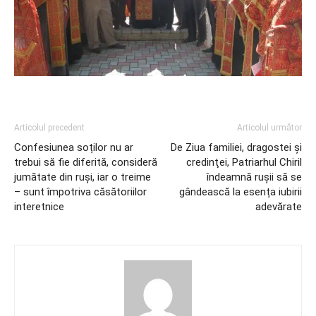
Articolul precedent
Articolul următor
Confesiunea soților nu ar
De Ziua familiei, dragostei şi
trebui să fie diferită, consideră
credinţei, Patriarhul Chiril
jumătate din ruşi, iar o treime
îndeamnă ruşii să se
– sunt împotriva căsătoriilor
gândească la esența iubirii
interetnice
adevărate