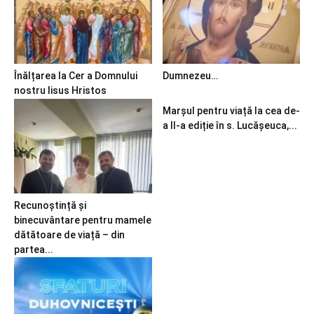
Înălțarea la Cer a Domnului
Dumnezeu…
nostru Iisus Hristos
Marșul pentru viață la cea de-
a II-a ediție în s. Lucășeuca,...
Recunoștință și
binecuvântare pentru mamele
dătătoare de viață – din
partea...