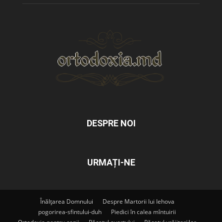
DESPRE NOI
URMAȚI-NE
Înălțarea Domnului
Despre Martorii lui Iehova
pogorirea-sfintului-duh
Piedici în calea mîntuirii