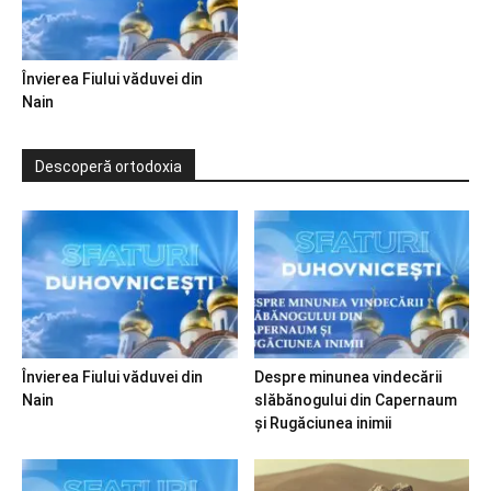
Învierea Fiului văduvei din
Nain
Descoperă ortodoxia
Învierea Fiului văduvei din
Despre minunea vindecării
Nain
slăbănogului din Capernaum
și Rugăciunea inimii