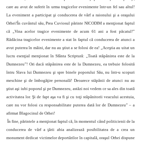
care au avut de suferit în urma tragicelor evenimente într-un fel sau altul!
La eveniment a participat şi conducerea de vârf a raionului şi a oraşului
Orhei!
În cuvântul său, Prea Cuviosul părinte NICODIM a menţionat faptul
că „Vina acelor tragice evenimente de acum 61 ani a fost păcatul!”
Rădăcina tragicelor evenimente a stat în faptul că conducerea de atunci a
avut puterea în mâini, dar nu au ştiut a se folosi de ea! „Aceştia au uitat un
lucru esenţial menţionat în Sfânta Scriptură: „Toată stăpânirea este de la
Dumnezeu”! Ori dacă stăpânirea este de la Dumnezeu, ea trebuie folosită
întru Slava lui Dumnezeu şi spre binele poporului Său, nu într-u scopuri
meschine şi de îmbogăţire personală! Deoarece stăpânii de atunci nu au
ştiut aşi iubi poporul şi pe Dumnezeu, astăzi noi vedem ce sa ales din toată
activitatea lor. Şi de fapt aşa va fi şi cu toţi stăpânitorii veacului acestuia,
care nu vor folosi cu responsabilitate puterea dată lor de Dumnezeu” – a
afirmat Blagocinul de Orhei!
În fine, părintele a menţionat faptul că, în momentul când politicienii de la
conducerea de vârf a ţării abia analizează posibilitatea de a crea un
monument dedicat victimelor deportărilor în capitală, oraşul Orhei dispune