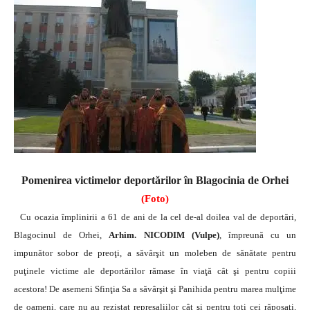
Pomenirea victimelor deportărilor în Blagocinia de Orhei
(Foto)
Cu ocazia împlinirii a 61 de ani de la cel de-al doilea val de deportări,
Blagocinul de Orhei,
Arhim. NICODIM (Vulpe)
, împreună cu un
impunător sobor de preoţi, a săvârşit un moleben de sănătate pentru
puţinele victime ale deportărilor rămase în viaţă cât şi pentru copiii
acestora! De asemeni Sfinţia Sa a săvârşit şi Panihida pentru marea mulţime
de oameni, care nu au rezistat represaliilor cât şi pentru toţi cei răposaţi,