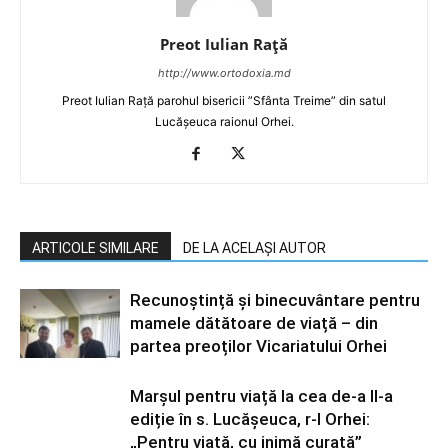
Preot Iulian Raţă
http://www.ortodoxia.md
Preot Iulian Rață parohul bisericii ”Sfânta Treime” din satul
Lucășeuca raionul Orhei.
ARTICOLE SIMILARE
DE LA ACELAȘI AUTOR
Recunoștință și binecuvântare pentru
mamele dătătoare de viață – din
partea preoților Vicariatului Orhei
Marșul pentru viață la cea de-a II-a
ediție în s. Lucășeuca, r-l Orhei:
„Pentru viață, cu inimă curată”