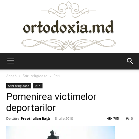
Ortodoxia.md
Acasă
Stiri religioase
Stiri
Stiri religioase
Stiri
Pomenirea victimelor
deportarilor
De către
Preot Iulian Raţă
-
8 iulie 2010
795
0