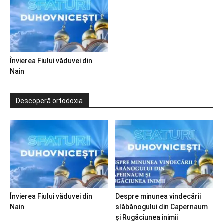
Învierea Fiului văduvei din
Nain
Descoperă ortodoxia
Învierea Fiului văduvei din
Despre minunea vindecării
Nain
slăbănogului din Capernaum
și Rugăciunea inimii