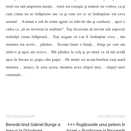
totul era sub amprenta morţii… totul era cenuşiu şi nimeni nu vorbea, ca şi
cum crima nu se înfăptuise sau ca şi cum tot ce se întâmplase era ceva
normal… A urmat o oră de somn agitat cu stări de rău şi confuzie… apoi o
cafea ca „să ne revenim la realitate”. Toţi încercam să trecem sub aspectul
realităţii crima înfăptuită… Toţi negam că s-ar fi întâmplat ceva… dar
moartea era acolo… pândea… Tocmai luase o fiinţă… fiinţa pe care am
iubit-o şi apoi am ucis-o… Mă pândea la colţ şi pe mine ca să mă ucidă
apoi în fiecare zi, puţin câte puţin… De multe ori m-am întrebat cum arată
moartea… atunci, în ziua aceea, moartea avea chipul meu… chipul unei
criminale…
Articolul precedent
Articolul următor
Benedictinul Gabriel Bunge a
+++ Rugăciunile unui pelerin în
trecut la Ortodoxie
Israel – Rugăciune la Nazareth