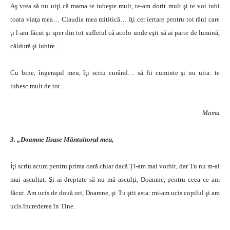
Aş vrea să nu uiţi că mama te iubeşte mult, te-am dorit mult şi te voi iubi
toata viaţa mea… Claudia mea mititică… îţi cer iertare pentru tot răul care
ţi l-am făcut şi sper din tot sufletul că acolo unde eşti să ai parte de lumină,
căldură şi iubire…
Cu bine, îngeraşul meu, îţi scriu curând… să fii cuminte şi nu uita: te
iubesc mult de tot.
Mama
3. „Doamne Iisuse Mântuitorul meu,
Îţi scriu acum pentru prima oară chiar dacă Ți-am mai vorbit, dar Tu nu m-ai
mai ascultat. Şi ai dreptate să nu mă asculţi, Doamne, pentru ceea ce am
făcut. Am ucis de două ori, Doamne, şi Tu ştii asta: mi-am ucis copilul şi am
ucis încrederea în Tine.