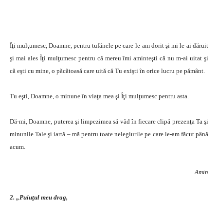
Îţi mulţumesc, Doamne, pentru tufănele pe care le-am dorit şi mi le-ai dăruit
şi mai ales Îţi mulţumesc pentru că mereu îmi aminteşti că nu m-ai uitat şi
că eşti cu mine, o păcătoasă care uită că Tu exişti în orice lucru pe pământ.
Tu eşti, Doamne, o minune în viaţa mea şi Îţi mulţumesc pentru asta.
Dă-mi, Doamne, puterea şi limpezimea să văd în fiecare clipă prezenţa Ta şi
minunile Tale şi iartă – mă pentru toate nelegiurile pe care le-am făcut până
acum.
Amin
2. „Puiuţul meu drag,