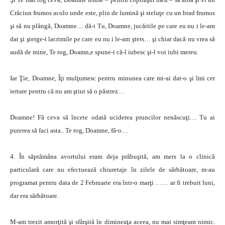
Crăciun frumos acolo unde este, plin de lumină şi steluţe cu un brad frumos
şi să nu plângă, Doamne… dă-i Tu, Doamne, jucăriile pe care eu nu i le-am
dat şi şterge-i lacrimile pe care eu nu i le-am şters… şi chiar dacă nu vrea să
audă de mine, Te rog, Doamn,e spune-i că-l iubesc şi-l voi iubi mereu.
Iar Ţie, Doamne, Îţi mulţumesc pentru minunea care mi-ai dat-o şi îmi cer
iertare pentru că nu am ştiut să o păstrez…
Doamne! Fă ceva să încete odată uciderea pruncilor nenăscuţi… Tu ai
puterea să faci asta.. Te rog, Doamne, fă-o…
4. În săptămâna avortului eram deja prăbuşită, am mers la o clinică
particulară care nu efectuează chiuretaje în zilele de sărbătoare, m-au
programat pentru data de 2 Februarie era într-o marţi …… ar fi trebuit luni,
dar era sărbătoare.
M-am trezit amorţită şi sfârşită în dimineaţa aceea, nu mai simţeam nimic.