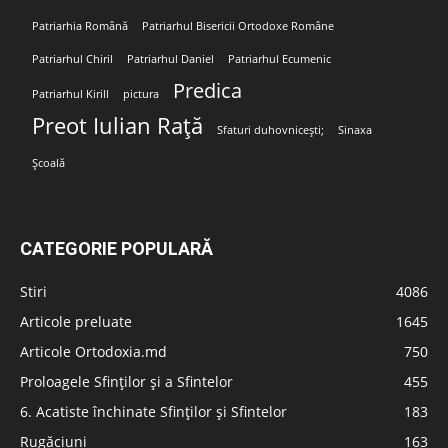
Patriarhia Română
Patriarhul Bisericii Ortodoxe Române
Patriarhul Chiril
Patriarhul Daniel
Patriarhul Ecumenic
Predica
Patriarhul Kirill
pictura
Preot Iulian Rață
Sfaturi duhovnicești;
Sinaxa
Școală
CATEGORIE POPULARĂ
Stiri
4086
Articole preluate
1645
Articole Ortodoxia.md
750
Proloagele Sfinților și a Sfintelor
455
6. Acatiste închinate Sfinților și Sfintelor
183
Rugăciuni
163