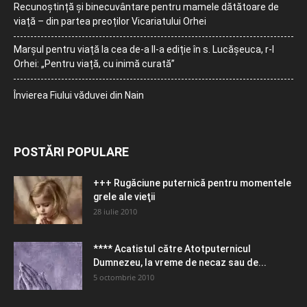
Recunoștință și binecuvântare pentru mamele dătătoare de
viață – din partea preoților Vicariatului Orhei
Marșul pentru viață la cea de-a II-a ediție în s. Lucășeuca, r-l
Orhei: „Pentru viață, cu inimă curată”
Învierea Fiului văduvei din Nain
POSTĂRI POPULARE
+++ Rugăciune puternică pentru momentele
grele ale vieţii
28 iulie 2010
**** Acatistul către Atotputernicul
Dumnezeu, la vreme de necaz sau de...
5 octombrie 2010