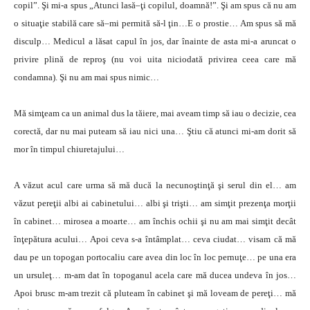
copil”. Şi mi-a spus „Atunci lasă–ţi copilul, doamnă!”. Şi am spus că nu am
o situaţie stabilă care să–mi permită să-l ţin…E o prostie… Am spus să mă
disculp… Medicul a lăsat capul în jos, dar înainte de asta mi-a aruncat o
privire plină de reproş (nu voi uita niciodată privirea ceea care mă
condamna). Şi nu am mai spus nimic…
Mă simţeam ca un animal dus la tăiere, mai aveam timp să iau o decizie, cea
corectă, dar nu mai puteam să iau nici una… Ştiu că atunci mi-am dorit să
mor în timpul chiuretajului…
A văzut acul care urma să mă ducă la necunoştinţă şi serul din el… am
văzut pereţii albi ai cabinetului… albi şi trişti… am simţit prezenţa morţii
în cabinet… mirosea a moarte… am închis ochii şi nu am mai simţit decât
înţepătura acului… Apoi ceva s-a întâmplat… ceva ciudat… visam că mă
dau pe un topogan portocaliu care avea din loc în loc pernuţe… pe una era
un ursuleţ… m-am dat în topoganul acela care mă ducea undeva în jos…
Apoi brusc m-am trezit că pluteam în cabinet şi mă loveam de pereţi… mă