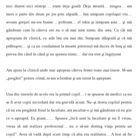
nici durere nici tristeţe…. eram deja goală. Deja moartă… ningea… am
mers o parte din drum pe jos prin zăpadă… îmi simţeam copilaşul viu…
aveam greţuri mi-era foame… pofteam… el trăia şi simţeam asta… şi mă
gândeam cum în câteva ore nu o să mai simt nimic din asta. Cu cât mă
apropiam de clinică, cu atât îmi era mai rău. Simţeam sfârşeală şi că mă
prăbuşesc… şi ca un condamnat la moarte prietenul mă ducea de braţ şi mă
privea din când în când şi nu spunea nimic… dar era trist şi îngrijorat.
Am ajuns la clinică unde mai aşteptau câteva femei toate mai tinere. M-am
„pregătit” pentru crimă, m-am schimbat şi am intrat în aşteptare.
Una din tinerele de acolo era la primul copil… i se spusese de medici ca nu
ar fi avut copii niciodată dar era gravidă acum. Nu–şi dorea copilul pentru
că nu era pregătită fiind la facultate, am ascultat-o şi mă gândeam că nu ştie
ce o aşteaptă. Eu ştiam…… Spunea „încă sunt la facultate şi nu îl vreau,
vreau să mă realizez profesional… nu o să-mi distrug viaţa pentru un
copil”. Avea să vadă după scurt timp că alta era realitatea… A fost să fie