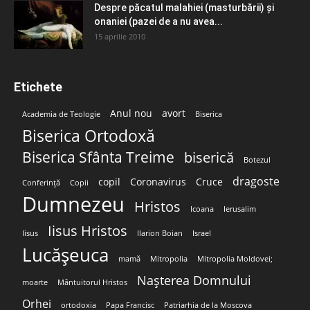
Despre păcatul malahiei (masturbării) şi
onaniei (pazei de a nu avea...
15 aprilie 2010
Etichete
Anul nou
avort
Academia de Teologie
Biserica
Biserica Ortodoxă
Biserica Sfânta Treime
biserică
Botezul
dragoste
copil
Coronavirus
Cruce
Conferință
Copii
Dumnezeu
Hristos
Icoana
Ierusalim
Iisus Hristos
Iisus
Ilarion Boian
Israel
Lucășeuca
mamă
Mitropolia
Mitropolia Moldovei;
Nașterea Domnului
moarte
Mântuitorul Hristos
Orhei
ortodoxia
Papa Francisc
Patriarhia de la Moscova