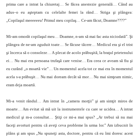
prima care a intrat la chiuretaj… Se făcea anestezie generală… Când au
adus–o eu aşteptam cu celelalte femei la rând… Striga şi plângea:
„Copilaşul meeeeeeu! Primul meu copilaş… Ce-am făcut, Doamne????”
Mi-am omorât copilaşul meu… Doamne, n-am să mai fac asta niciodată”. Şi
plângea de ne-am zguduit toate… Se făcuse tăcere… Medicul era şi el trist
şi încerca să o consoleze… A plecat de acolo prăbuşită, la braţul prietenului
ei… Nu mai era persoana trufaşă care venise… Era ceea ce aveam să fiu şi
eu curând „o moartă vie”… Un momentul acela tot ce mai era în momentul
acela s-a prăbuşit… Nu mai doream decât să mor… Nu mai simţeam nimic,
eram deja moartă.
Mi-a venit rândul… Am intrat în „camera morţii” şi am simţit miros de
moarte… Am evitat să mă uit la instrumentele cu care se ucidea… A intrat
medicul şi m-a consultat… Ştiţi ce mi-a mai spus? „Ar trebui să nu mai
faceţi avorturi pentru că aveţi ceva probleme în urma lor.” Am izbucnit în
plâns şi am spus „Nu spuneţi asta, doctore, pentru că eu îmi doresc acest