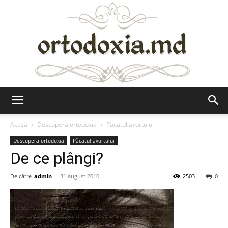
Ortodoxia.md
Acasă
Descopera ortodoxia
Păcatul avortului
Descopera ortodoxia
Păcatul avortului
De ce plângi?
De către
admin
-
31 august 2010
2503
0