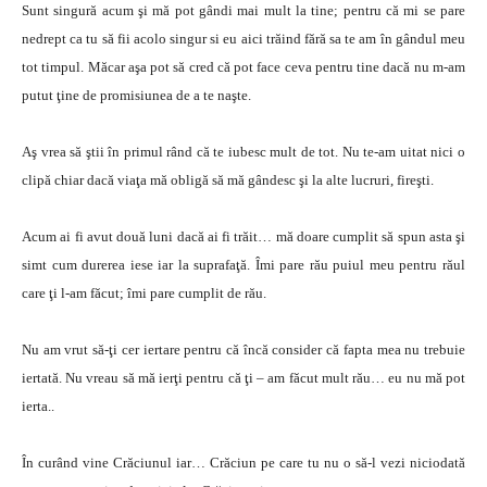
Sunt singură acum şi mă pot gândi mai mult la tine; pentru că mi se pare
nedrept ca tu să fii acolo singur si eu aici trăind fără sa te am în gândul meu
tot timpul. Măcar aşa pot să cred că pot face ceva pentru tine dacă nu m-am
putut ţine de promisiunea de a te naşte.
Aş vrea să ştii în primul rând că te iubesc mult de tot. Nu te-am uitat nici o
clipă chiar dacă viaţa mă obligă să mă gândesc şi la alte lucruri, fireşti.
Acum ai fi avut două luni dacă ai fi trăit… mă doare cumplit să spun asta şi
simt cum durerea iese iar la suprafaţă. Îmi pare rău puiul meu pentru răul
care ţi l-am făcut; îmi pare cumplit de rău.
Nu am vrut să-ţi cer iertare pentru că încă consider că fapta mea nu trebuie
iertată. Nu vreau să mă ierţi pentru că ţi – am făcut mult rău… eu nu mă pot
ierta..
În curând vine Crăciunul iar… Crăciun pe care tu nu o să-l vezi niciodată