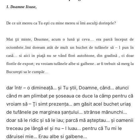
1. Doamne Iisuse,
De ce uit mereu ca Tu eşti cu mine mereu si îmi asculţi dorinţele?
Mai ţii minte, Doamne, acum o lună şi ceva… era parcă început de
octombrie..îmi doream atât de mult un buchet de tufănele să – l pun în
casă… si aici in piaţă nu se vând flori autohtone, din gradină , ci doar
florile de export; eu vroiam tufănele albe si galbene.. ar fi trebuit să merg la
Bucureşti sa le cumpăr…
dar într – o dimineaţă… şi Tu ştii, Doamne, când… atunci
când m am plimbat pe şoseaua ce duce la câmp pentru că
vroiam să – Ţi simt prezenţa… am găsit acel buchet uriaş
de tufănele pe marginea şanţului… strânse mănunchi…
doar să le ridic şi să le iau; parcă mă aşteptau… şi oamenii
treceau pe lângă el şi nu – l luau… pentru că Tu mi le
dăruisei mie… Erau albe si galbene…