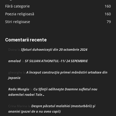
Fără categorie
160
Poezia religioasă
160
Stiri religioase
79
Comentarii recente
Sfaturi duhovnicești din 20 octombrie 2024
Doina
la
amalad
SF SILUAN ATHONITUL -11/ 24 SEPEMBRIE
la
A început construcţia primei mănăstiri ortodoxe din
gheorghe
la
Japonia
Radu Mungiu
Cu Sfinții odihnește Doamne sufletul nou
la
adormitei roabei Tale…
Despre păcatul malahiei (masturbării) şi
Crina Marina
la
onaniei (pazei de a nu avea copii)