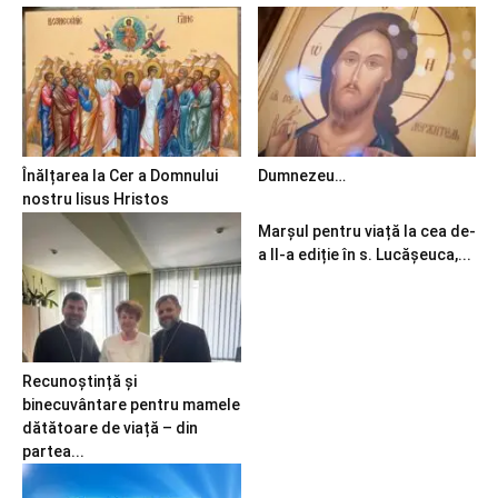
Înălțarea la Cer a Domnului
Dumnezeu…
nostru Iisus Hristos
Marșul pentru viață la cea de-
a II-a ediție în s. Lucășeuca,...
Recunoștință și
binecuvântare pentru mamele
dătătoare de viață – din
partea...