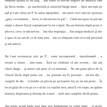
simţeam uşoară ca un fulg… Am văzut ca într-un negativ pe medicul care
îşi făcea treaba… pe anestezistă şi asistentă lângă mine… Apoi am ieşit pe
uşă şi l-am văzut pe P. în salon aşteptând… am auzit voci care-mi spuneau
„gata, s-a terminat… încet, te ducem noi la pat”… Când am ajuns în pat am
simţit o durere fizică copleşitoare în tot corpul. Nu era durerea după avort ci
altceva, ceva ce mă strivea… îmi tăia respiraţia… Am strigat medicul şi mi-
a spus că nu am de ce să simt asta… dar eu simţeam cum ceva mă presează
şi mă sufocă…
Nu l-am recunoscut nici pe P… eram inconştientă… transformată… o
oroare a crimei… asta eram… Încă nu credeam că am avortat… dar am
văzut sânge… şi atunci am ştiut că s-a terminat… Nu am putut pleca de la
clinică decât după patru ore… nu puteam sta în picioare… mi-era rău…
cumplit de rău… Celelalte au plecat pe picioarele lor, eu nu am putut… În
locul grijii de a nu şti ce o să fac cu copilul meu, dacă îl voi naşte, au apărut
durerea, disperarea şi dorinţa de a muri… mult mai cumplite decât prima…
Am ajuns acasă unde sora mea m-a întâmpinat cu ochii trişti… şi acolo