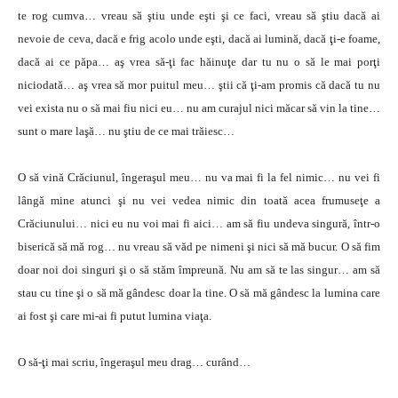
te rog cumva… vreau să ştiu unde eşti şi ce faci, vreau să ştiu dacă ai
nevoie de ceva, dacă e frig acolo unde eşti, dacă ai lumină, dacă ţi-e foame,
dacă ai ce păpa… aş vrea să-ţi fac hăinuţe dar tu nu o să le mai porţi
niciodată… aş vrea să mor puitul meu… ştii că ţi-am promis că dacă tu nu
vei exista nu o să mai fiu nici eu… nu am curajul nici măcar să vin la tine…
sunt o mare laşă… nu ştiu de ce mai trăiesc…
O să vină Crăciunul, îngeraşul meu… nu va mai fi la fel nimic… nu vei fi
lângă mine atunci şi nu vei vedea nimic din toată acea frumuseţe a
Crăciunului… nici eu nu voi mai fi aici… am să fiu undeva singură, într-o
biserică să mă rog… nu vreau să văd pe nimeni şi nici să mă bucur. O să fim
doar noi doi singuri şi o să stăm împreună. Nu am să te las singur… am să
stau cu tine şi o să mă gândesc doar la tine. O să mă gândesc la lumina care
ai fost şi care mi-ai fi putut lumina viaţa.
O să-ţi mai scriu, îngeraşul meu drag… curând…