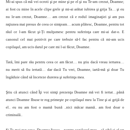
Mi-ai spus că mă vei ocroti şi pe mine şi pe el şi nu Te-am crezut, Doamne;
ai fost cu mine în acele clipe grele şi mi-ai arătat iubirea şi grija Ta… şi eu
nu le-am crezut, Doamne… am crezut că e rodul imaginaţiei şi am pus
raţiunea mai presus de ceea ce simţeam… acum plătesc, Doamne, pentru tot
răul ce l-am făcut şi-Ți mulţumesc pentru suferinţa care mi-ai dat-o. E
canonul cel mai potrivit pe care trebuie să-l fac pentru că mi-am ucis
copilaşul, am ucis darul pe care mi l-ai făcut, Doamne.
Tată, îmi pare rău pentru ceea ce am făcut… nu ştiu dacă vreau iertarea…
nu merit să fiu iertată… dar dacă Tu vrei, Doamne, iartă-mă şi doar Tu
îngăduie când să înceteze durerea şi suferinţa mea.
Ştiu că atunci când Îţi voi simţi prezenţa Doamne mă vei fi iertat…până
atunci Doamne IIsuse te rog primeşte pe copilaşul meu la Tine şi ai grijă de
el.. eu nu am fost o mamă bună ..nici măcar mamă.. am fost doar o
criminală..
Şi Te mai rog ceva, Doamne Iisuse – pentru copilaşul meu – să aibă şi el un