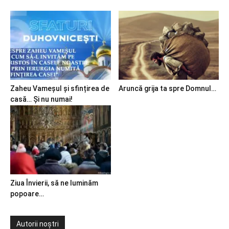
Zaheu Vameșul și sfințirea de
Aruncă grija ta spre Domnul…
casă… Și nu numai!
Ziua Învierii, să ne luminăm
popoare…
Autorii noștri