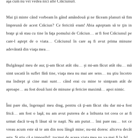
aşa cum nu vei vedea nici alte Crăciunuri.
Mai ţii minte când vorbeam în gând amândouă şi ne făceam planuri să fim
împreună de acest Crăciun? Ce fericită eram! Abia aşteptam să te ţin in
braţe şi să stau cu tine în faţa pomului de Crăciun… ar fi fost Crăciunul pe
care-l aştept de o viata… Crăciunul în care aş fi avut prima minune
adevărată din viaţa mea…
Bulgăraşul meu de aur, ţi-am făcut atât rău… și mi-am făcut atât rău… mă
simt uscată în suflet fără tine, viaţa mea nu mai are sens… nu ştiu încotro
ma îndrept şi cine mai sunt… când erai cu mine te simţeam atât de
aproape… au fost două luni de minune şi fericire maximă… apoi nimic.
Îmi pare rău, îngeraşul meu drag, pentru că ţi-am făcut rău dar mi-a fost
frică… am fost o laşă; nu am avut puterea de a înfrunta tot ceea ce ar fi
urmat dacă te-aş fi lăsat să te naşti. Nu am putut… îmi pare rau… tot ce
vreau acum este să te am din nou lângă mine; nu-mi doresc altceva decât
asta. Şi ştiu că e imposibil; tocmai de aceea viaţa mea nu va mai fi la fel…