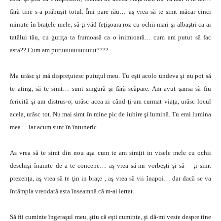
fără tine s-a prăbuşit totul. Îmi pare rău… aş vrea să te simt măcar cinci
minute în braţele mele, să-ţi văd feţişoara roz cu ochii mari şi albaştri ca ai
tatălui tău, cu guriţa ta frumoasă ca o inimioară… cum am putut să fac
asta?? Cum am putuuuuuuuuuut????
Ma urăsc şi mă dispreţuiesc puiuţul meu. Tu eşti acolo undeva şi nu pot să
te ating, să te simt… sunt singură şi fără scăpare. Am avut şansa să fiu
fericită şi am distrus-o; urăsc acea zi când ţi-am curmat viaţa, urăsc locul
acela, urăsc tot. Nu mai simt în mine pic de iubire şi lumină. Tu erai lumina
mea… iar acum sunt în întuneric.
As vrea să te simt din nou aşa cum te am simţit in visele mele cu ochii
deschişi înainte de a te concepe… aș vrea să-mi vorbeşti şi să – ţi simt
prezenţa, aş vrea să te ţin in braţe , aş vrea să vii înapoi… dar dacă se va
întâmpla vreodată asta înseamnă că m-ai iertat.
Să fii cuminte îngeraşul meu, ştiu că eşti cuminte, şi dă-mi veste despre tine