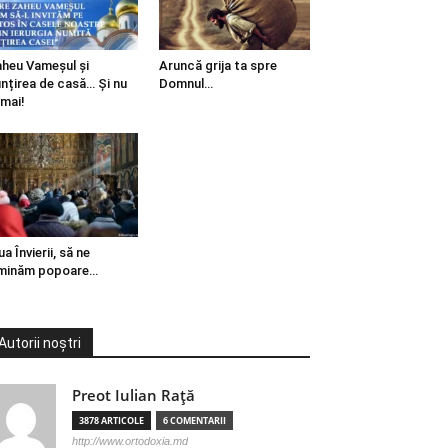
heu Vameșul și
Aruncă grija ta spre
ințirea de casă… Și nu
Domnul…
mai!
ua Învierii, să ne
minăm popoare…
Autorii noștri
Preot Iulian Raţă
3878 ARTICOLE
6 COMENTARII
http://www.ortodoxia.md