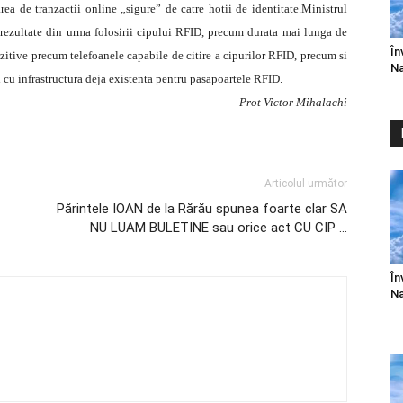
uarea de tranzactii online „sigure” de catre hotii de identitate.Ministrul
rezultate din urma folosirii cipului RFID, precum durata mai lunga de
În
ozitive precum telefoanele capabile de citire a cipurilor RFID, precum si
Na
i cu infrastructura deja existenta pentru pasapoartele RFID.
Prot Victor Mihalachi
Articolul următor
Părintele IOAN de la Rărău spunea foarte clar SA
NU LUAM BULETINE sau orice act CU CIP …
În
Na