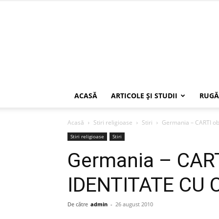
ACASĂ
ARTICOLE ŞI STUDII
RUGĂ
Acasă
Stiri religioase
Stiri
Germania – CARTI obl
Stiri religioase
Stiri
Germania – CARTI
IDENTITATE CU C
De către
admin
-
26 august 2010