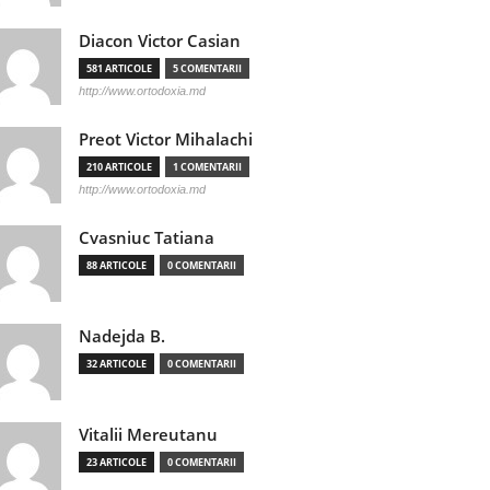
Diacon Victor Casian
581 ARTICOLE
5 COMENTARII
http://www.ortodoxia.md
Preot Victor Mihalachi
210 ARTICOLE
1 COMENTARII
http://www.ortodoxia.md
Cvasniuc Tatiana
88 ARTICOLE
0 COMENTARII
Nadejda B.
32 ARTICOLE
0 COMENTARII
Vitalii Mereutanu
23 ARTICOLE
0 COMENTARII