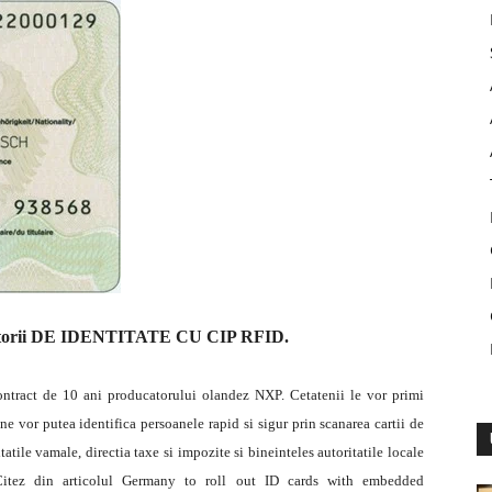
atorii DE IDENTITATE CU CIP RFID.
ontract de 10 ani producatorului olandez NXP. Cetatenii le vor primi
r putea identifica persoanele rapid si sigur prin scanarea cartii de
tatile vamale, directia taxe si impozite si bineinteles autoritatile locale
Citez din articolul Germany to roll out ID cards with embedded