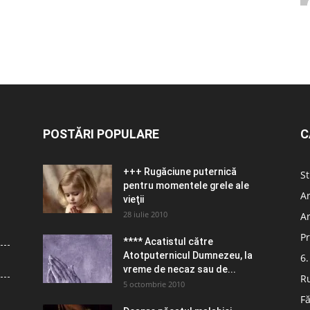
POSTĂRI POPULARE
C
+++ Rugăciune puternică
St
pentru momentele grele ale
Ar
vieţii
28 iulie 2010
Ar
Pr
**** Acatistul către
Atotputernicul Dumnezeu, la
6.
vreme de necaz sau de...
R
5 octombrie 2010
Fă