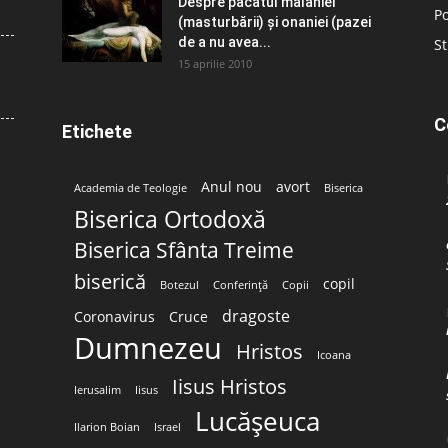
Despre păcatul malahiei
Po
(masturbării) şi onaniei (pazei
de a nu avea...
St
15 aprilie 2010
C
Etichete
Anul nou
avort
Academia de Teologie
Biserica
Biserica Ortodoxă
Biserica Sfânta Treime
biserică
copil
Botezul
Conferință
Copii
dragoste
Coronavirus
Cruce
Dumnezeu
Hristos
Icoana
Iisus Hristos
Ierusalim
Iisus
Lucășeuca
Ilarion Boian
Israel