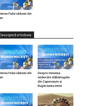
vierea Fiului văduvei din
in
Descoperă ortodoxia
vierea Fiului văduvei din
Despre minunea
in
vindecării slăbănogului
din Capernaum și
Rugăciunea inimii