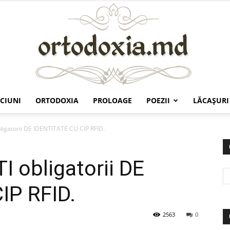
CIUNI
ORTODOXIA
PROLOAGE
POEZII
LĂCAŞURI
Ortodoxia.md
igatorii DE IDENTITATE CU CIP RFID.
 obligatorii DE
IP RFID.
2563
0