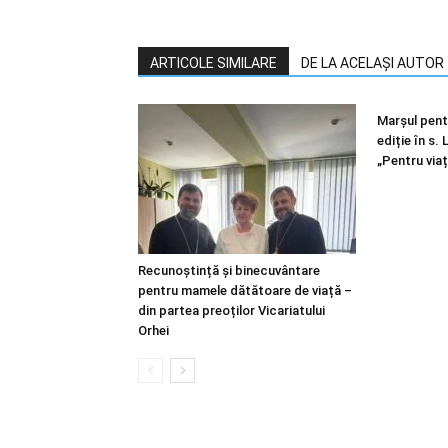
ARTICOLE SIMILARE
DE LA ACELAȘI AUTOR
Marșul pentr
ediție în s.
„Pentru viaț
Recunoștință și binecuvântare
pentru mamele dătătoare de viață –
din partea preoților Vicariatului
Orhei