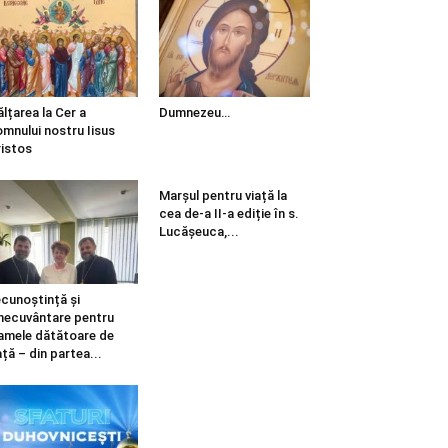
ălțarea la Cer a
Dumnezeu…
mnului nostru Iisus
istos
Marșul pentru viață la
cea de-a II-a ediție în s.
Lucășeuca,...
cunoștință și
necuvântare pentru
mele dătătoare de
ață – din partea...