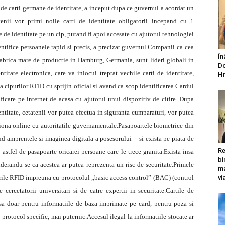
de carti germane de identitate, a inceput dupa ce guvernul a acordat un
tenii vor primi noile carti de identitate obligatorii incepand cu 1
e de identitate pe un cip, putand fi apoi accesate cu ajutorul tehnologiei
entifice persoanele rapid si precis, a precizat guvernul.Companii ca cea
În
abrica mare de productie in Hamburg, Germania, sunt lideri globali in
Do
tate electronica, care va inlocui treptat vechile carti de identitate,
Hr
 a cipurilor RFID cu sprijin oficial si avand ca scop identificarea.Cardul
ficare pe internet de acasa cu ajutorul unui dispozitiv de citire. Dupa
entitate, cetatenii vor putea efectua in siguranta cumparaturi, vor putea
tiona online cu autoritatile guvernamentale.Pasapoartele biometrice din
d amprentele si imaginea digitala a posesorului – si exista pe piata de
Re
astfel de pasapoarte oricarei persoane care le trece granita.Exista insa
bi
siderandu-se ca acestea ar putea reprezenta un risc de securitate.Primele
ma
urile RFID impreuna cu protocolul „basic access control” (BAC) (control
vi
cercetatorii universitari si de catre expertii in securitate.Cartile de
sa doar pentru informatiile de baza imprimate pe card, pentru poza si
 protocol specific, mai puternic.Accesul ilegal la informatiile stocate ar