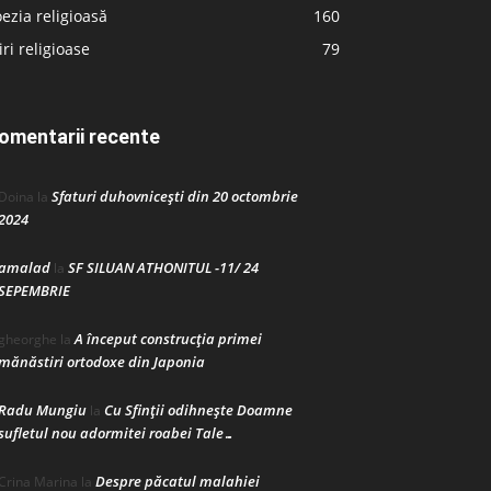
ezia religioasă
160
iri religioase
79
omentarii recente
Sfaturi duhovnicești din 20 octombrie
Doina
la
2024
amalad
SF SILUAN ATHONITUL -11/ 24
la
SEPEMBRIE
A început construcţia primei
gheorghe
la
mănăstiri ortodoxe din Japonia
Radu Mungiu
Cu Sfinții odihnește Doamne
la
sufletul nou adormitei roabei Tale…
Despre păcatul malahiei
Crina Marina
la