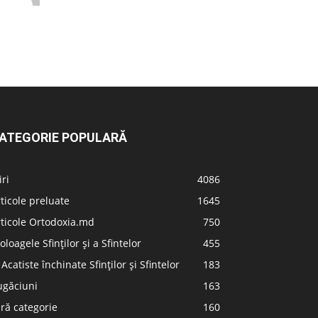
ATEGORIE POPULARĂ
iri
4086
ticole preluate
1645
ticole Ortodoxia.md
750
oloagele Sfinților și a Sfintelor
455
 Acatiste închinate Sfinților și Sfintelor
183
ugăciuni
163
ră categorie
160