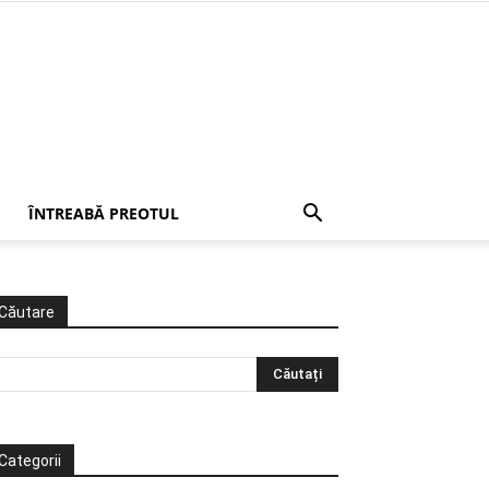
ÎNTREABĂ PREOTUL
Căutare
Categorii