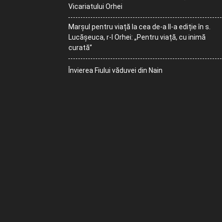
Vicariatului Orhei
Marșul pentru viață la cea de-a II-a ediție în s.
Lucășeuca, r-l Orhei: „Pentru viață, cu inimă
curată”
Învierea Fiului văduvei din Nain