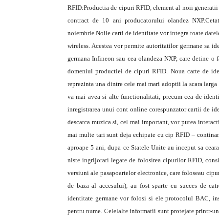
RFID:Productia de cipuri RFID, element al noii generatii 
contract de 10 ani producatorului olandez NXP.
Ceta
noiembrie.Noile carti de identitate vor integra toate datel
wireless. Acestea vor permite autoritatilor germane sa id
germana Infineon sau cea olandeza NXP, care detine o f
domeniul productiei de cipuri RFID. Noua carte de identi
reprezinta una dintre cele mai mari adoptii la scara larga
va mai avea si alte functionalitati, precum cea de identi
inregistrarea unui cont online corespunzator cartii de id
descarca muzica si, cel mai important, vor putea interac
mai multe tari sunt deja echipate cu cip RFID – continan
aproape 5 ani, dupa ce Statele Unite au inceput sa ceara 
niste ingrijorari legate de folosirea cipurilor RFID, con
versiuni ale pasapoartelor electronice, care foloseau cip
de baza al accesului), au fost sparte cu succes de catre 
identitate germane vor folosi si ele protocolul BAC, in
pentru nume. Celelalte informatii sunt protejate printr-un