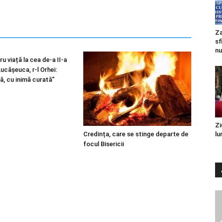
Za
sf
nu
u viață la cea de-a II-a
 Lucășeuca, r-l Orhei:
ă, cu inimă curată”
Zi
Credința, care se stinge departe de
lu
focul Bisericii