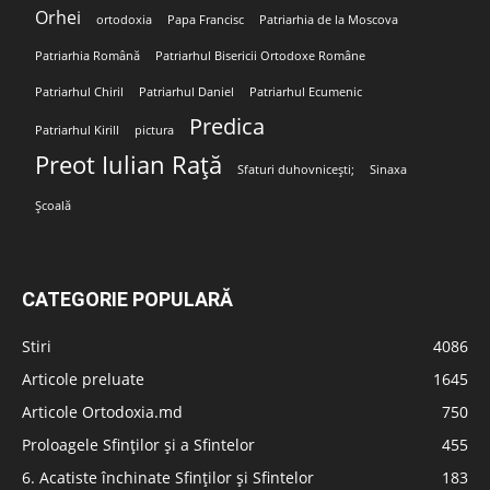
Orhei
ortodoxia
Papa Francisc
Patriarhia de la Moscova
Patriarhia Română
Patriarhul Bisericii Ortodoxe Române
Patriarhul Chiril
Patriarhul Daniel
Patriarhul Ecumenic
Predica
Patriarhul Kirill
pictura
Preot Iulian Rață
Sfaturi duhovnicești;
Sinaxa
Școală
CATEGORIE POPULARĂ
Stiri
4086
Articole preluate
1645
Articole Ortodoxia.md
750
Proloagele Sfinților și a Sfintelor
455
6. Acatiste închinate Sfinților și Sfintelor
183