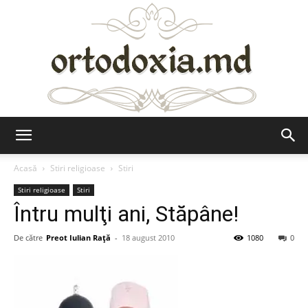
Ortodoxia.md
Acasă
Stiri religioase
Stiri
Stiri religioase
Stiri
Întru mulţi ani, Stăpâne!
De către
Preot Iulian Raţă
-
18 august 2010
1080
0