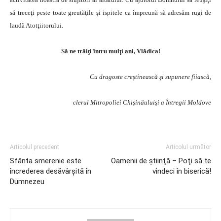
să treceţi peste toate greutăţile şi ispitele ca împreună să adresăm rugi de
laudă Atotţiitorului.
Să ne trăiţi întru mulţi ani, Vlădica!
Cu dragoste creştinească şi supunere fiiască,
clerul Mitropoliei Chişinăuluişi a Întregii Moldove
Articolul precedent
Articolul următor
Sfânta smerenie este
Oamenii de ştiinţă – Poţi să te
încrederea desăvârşită în
vindeci în biserică!
Dumnezeu