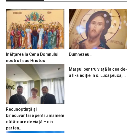
Înălțarea la Cer a Domnului
Dumnezeu…
nostru Iisus Hristos
Marșul pentru viață la cea de-
a II-a ediție în s. Lucășeuca,...
Recunoștință și
binecuvântare pentru mamele
dătătoare de viață – din
partea...