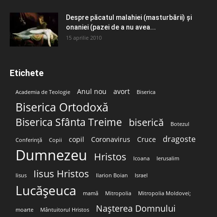
Despre păcatul malahiei (masturbării) şi
onaniei (pazei de a nu avea...
15 aprilie 2010
Etichete
Anul nou
avort
Academia de Teologie
Biserica
Biserica Ortodoxă
Biserica Sfânta Treime
biserică
Botezul
dragoste
copil
Coronavirus
Cruce
Conferință
Copii
Dumnezeu
Hristos
Icoana
Ierusalim
Iisus Hristos
Iisus
Ilarion Boian
Israel
Lucășeuca
mamă
Mitropolia
Mitropolia Moldovei;
Nașterea Domnului
moarte
Mântuitorul Hristos