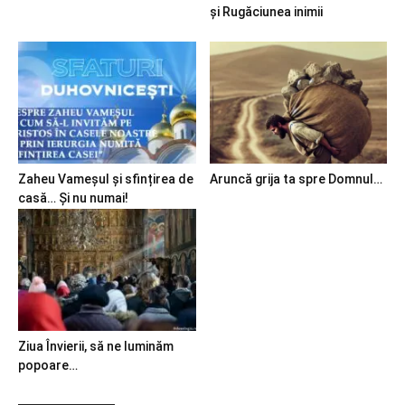
și Rugăciunea inimii
Zaheu Vameșul și sfințirea de
Aruncă grija ta spre Domnul…
casă… Și nu numai!
Ziua Învierii, să ne luminăm
popoare…