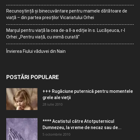
Recunoștință și binecuvântare pentru mamele dătătoare de
viață – din partea preoților Vicariatului Orhei
Marșul pentru viață la cea de-a II-a ediție în s. Lucășeuca, r-l
Orhei: „Pentru viață, cu inimă curată”
Învierea Fiului văduvei din Nain
POSTĂRI POPULARE
+++ Rugăciune puternică pentru momentele
grele ale vieţii
28 iulie 2010
**** Acatistul către Atotputernicul
Dumnezeu, la vreme de necaz sau de...
5 octombrie 2010