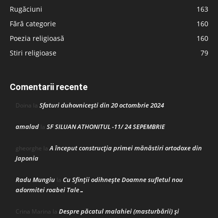
Rugăciuni
163
Fără categorie
160
Poezia religioasă
160
Stiri religioase
79
Comentarii recente
Sfaturi duhovnicești din 20 octombrie 2024
Doina
la
amalad
SF SILUAN ATHONITUL -11/ 24 SEPEMBRIE
la
A început construcţia primei mănăstiri ortodoxe din
gheorghe
la
Japonia
Radu Mungiu
Cu Sfinții odihnește Doamne sufletul nou
la
adormitei roabei Tale…
Despre păcatul malahiei (masturbării) şi
Crina Marina
la