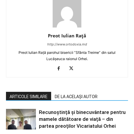
Preot Iulian Raţă
http://www.ortodoxia.md
Preot Iulian Rață parohul bisericii ”Sfânta Treime” din satul
Lucășeuca raionul Orhei.
ARTICOLE SIMILARE
DE LA ACELAȘI AUTOR
Recunoștință și binecuvântare pentru
mamele dătătoare de viață – din
partea preoților Vicariatului Orhei