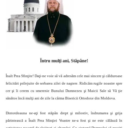
Întru mulţi ani, Stăpâne!
Înalt Prea Sfinţite! Daţi-ne voie să vă adresăm cele mai sincere şi călduroase
felicitări prilejuite de serbarea zilei de naştere. Ridicăm rugile noastre spre
cer şi îi cerem cu smerenie Bunului Dumnezeu şi Maicii Sale să Vă ţie
sănătos încă mulţi ani de zile la cârma Bisericii Ortodoxe din Moldova.
Dintotdeauna ne-aţi fost stăpân drept şi milostiv, îndrumarea şi grija
părintească a Înalt Prea Sfinţiei Voastre ne-a fost şi ne este călăuză în
activitatea noastră de slujitori ai altarului. Cu ajutorul Domnului să reuşiţi