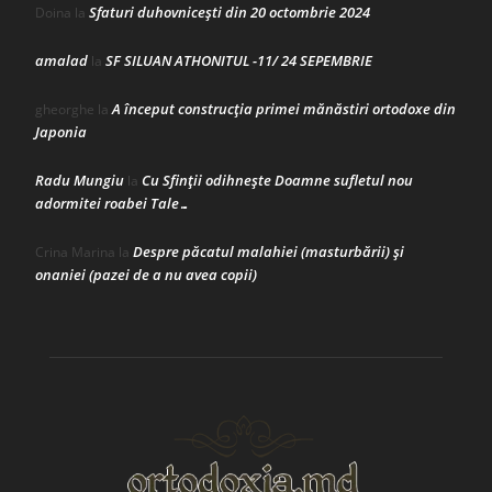
Sfaturi duhovnicești din 20 octombrie 2024
Doina
la
amalad
SF SILUAN ATHONITUL -11/ 24 SEPEMBRIE
la
A început construcţia primei mănăstiri ortodoxe din
gheorghe
la
Japonia
Radu Mungiu
Cu Sfinții odihnește Doamne sufletul nou
la
adormitei roabei Tale…
Despre păcatul malahiei (masturbării) şi
Crina Marina
la
onaniei (pazei de a nu avea copii)