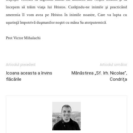
începem să trăim viaţa lui Hristos. Curăţindu-ne inimile şi practicând
smerenia îl vom avea pe Hristos în inimile noastre, Care va lupta cu
uşurinţă împotrivă duşmanilor noştri cu mâna Sa atotputernică.
Prot Victor Mihalachi
Articolul precedent
Articolul următor
Icoana aceasta a învins
Mănăstirea „Sf. Irh. Nicolae”,
flăcările
Condriţa