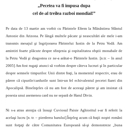
„Pecetea va fi impusa dupa
cel de-al treilea razboi mondial!”
Pe data de 13 martie am vorbit cu Părintele Efrem la Mănăstirea Sfântul
Antonie din Arizona. Pe lângă multele păcate şi neascultări ale mele i-am
transmis mesajul şi îngrijorarea Părintelui Iustin de la Petru Vodă. Am
amintiri foarte plăcute despre sfinţenia şi ospitalitatea obştii monahale de
la Petru Vodă şi dragostea ce ne-a arătat-o Părintele Iustin. [n.tr. – în anul
2005] Am fost rugaţi atunci să vorbim despre câteva lucruri şi în particular
despre semnele timpurilor. Unii dintre fraţi, la momentul respectiv, erau de
părere că cipurile/cardurile sunt într-un fel echivalentul pecetei fiarei din
Apocalipsă. Bineînţeles că nu am fost de aceeaşi părere şi am insistat că
posesia unui asemenea card nu ne separă de Harul Divin.
Ni s-a atras atenţia că însuşi Cuviosul Paisie Aghioritul s-ar fi referit la
acelaşi lucru [n. tr. – pierderea harului].Înţeleg acum că fraţii noştri români
sunt forţaţi de către Comunitatea Europeană să-şi demonstreze „buna