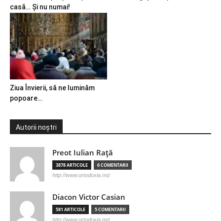
casă… Și nu numai!
Ziua Învierii, să ne luminăm
popoare…
Autorii noștri
Preot Iulian Raţă
3878 ARTICOLE
6 COMENTARII
http://www.ortodoxia.md
Diacon Victor Casian
581 ARTICOLE
5 COMENTARII
http://www.ortodoxia.md