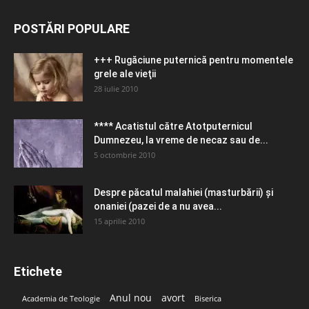
POSTĂRI POPULARE
+++ Rugăciune puternică pentru momentele
grele ale vieţii
28 iulie 2010
**** Acatistul către Atotputernicul
Dumnezeu, la vreme de necaz sau de...
5 octombrie 2010
Despre păcatul malahiei (masturbării) şi
onaniei (pazei de a nu avea...
15 aprilie 2010
Etichete
Anul nou
avort
Academia de Teologie
Biserica