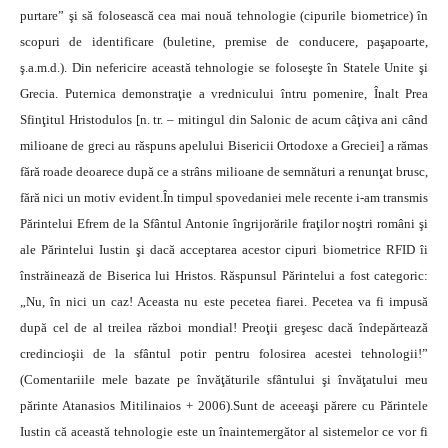
purtare” şi să folosească cea mai nouă tehnologie (cipurile biometrice) în
scopuri de identificare (buletine, premise de conducere, paşapoarte,
ş.a.m.d.). Din nefericire această tehnologie se foloseşte în Statele Unite şi
Grecia. Puternica demonstraţie a vrednicului întru pomenire, Înalt Prea
Sfinţitul Hristodulos [n. tr. – mitingul din Salonic de acum câţiva ani când
milioane de greci au răspuns apelului Bisericii Ortodoxe a Greciei] a rămas
fără roade deoarece după ce a strâns milioane de semnături a renunţat brusc,
fără nici un motiv evident.În timpul spovedaniei mele recente i-am transmis
Părintelui Efrem de la Sfântul Antonie îngrijorările fraţilor noştri români şi
ale Părintelui Iustin şi dacă acceptarea acestor cipuri biometrice RFID îi
înstrăinează de Biserica lui Hristos. Răspunsul Părintelui a fost categoric:
„Nu, în nici un caz! Aceasta nu este pecetea fiarei. Pecetea va fi impusă
după cel de al treilea război mondial! Preoţii greşesc dacă îndepărtează
credincioşii de la sfântul potir pentru folosirea acestei tehnologii!”
(Comentariile mele bazate pe învăţăturile sfântului şi învăţatului meu
părinte Atanasios Mitilinaios + 2006).Sunt de aceeaşi părere cu Părintele
Iustin că această tehnologie este un înaintemergător al sistemelor ce vor fi