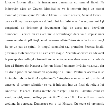
folosite într-un sfârşit la însemnarea oamenilor cu semnul fiarei. Ne
îndreptăm către un Guvern Mondial ce va fi instituit după un război
mondial precum spune Părintele Efrem. Cu toate acestea, Semnul Fiarei, –
care va fi deplina acceptare a duhului lui Antihrist – va fi o acţiune voită şi
conştientă de dedicare şi devotament faţă de acest nou dezvăluit
dumnezeu! Pecetea nu va avea nici o semnificaţie dacă va fi impusă unei
persoane prin simplă forţă, unei persoane aflate într-o stare de inconstienţă
fie pe un pat de spital, în timpul somnului sau pruncilor. Pecetea finală,
precum şi Botezul creştin nu este ceva magic. Necesită aderarea cu adevărat
la perceptele credinţei. Oamenii vor accepta pecetea deoarecea vor crede de
fapt că Hristos din Nazaret a fost un filozof, un mare învăţător ş.a.m.d., dar
nu divin precum conducătorul apocaliptic al lumii. Pentru că aceasta să se
întâmple trebuie întâi să capitulam în întregime ecumenismului, sinistrul
amestec al tuturor religiilor ce va fi înlocuit într-un final de religia lui
Antihrist. De aceea Hristos întreba cu tristeţe: „Dar Fiul Omului, când va
veni, va găsi, oare, credinţa pe pământ?” (Luca 18:8).Oamenii vor pierde
credinţa în persoana Dumnezeu-om a lui Hristos. Cu toate că vremurile