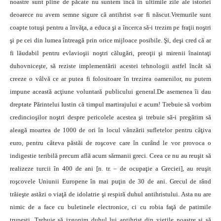
noastre sunt pline de păcate nu suntem încă în ultimile zile ale istoriei
deoarece nu avem semne sigure că antihrist s-ar fi născut.Vremurile sunt
coapte totuşi pentru a învăţa, a educa şi a încerca să-i trezim pe fraţii noştri
şi pe cei din lumea întreagă prin orice mijloace posibile. Şi, deşi cred că ar
fi lăudabil pentru evlavioşii noştri călugări, preoţii şi mirenii înaintaţi
duhovniceşte, să reziste implementării acestei tehnologii astfel încât să
creeze o vâlvă ce ar putea fi folositoare în trezirea oamenilor, nu putem
impune această acţiune voluntară publicului general.De asemenea îi dau
dreptate Părintelui Iustin că timpul martirajului e acum! Trebuie să vorbim
credincioşilor noştri despre pericolele acestea şi trebuie să-i pregătim să
aleagă moartea de 1000 de ori în locul vânzării sufletelor pentru câţiva
euro, pentru câteva păstăi de roşcove care în curând le vor provoca o
indigestie teribilă precum află acum sărmanii greci. Ceea ce nu au reuşit să
realizeze turcii în 400 de ani [n. tr. – de ocupaţie a Greciei], au reuşit
roşcovele Uniunii Europene în mai puţin de 30 de ani. Grecul de rând
trăieşte astăzi o viaţă de idolatrie şi respiră duhul antihristului. Asta nu are
nimic de a face cu buletinele electronice, ci cu robia faţă de patimile
trupeşti. Trebuie să izgonim duhul lui antihrist din vieţile noastre şi să