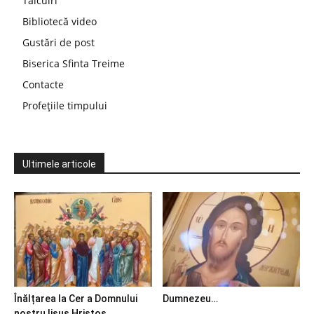
Tâlcuiri
Bibliotecă video
Gustări de post
Biserica Sfinta Treime
Contacte
Profețiile timpului
Ultimele articole
Înălțarea la Cer a Domnului
Dumnezeu…
nostru Iisus Hristos