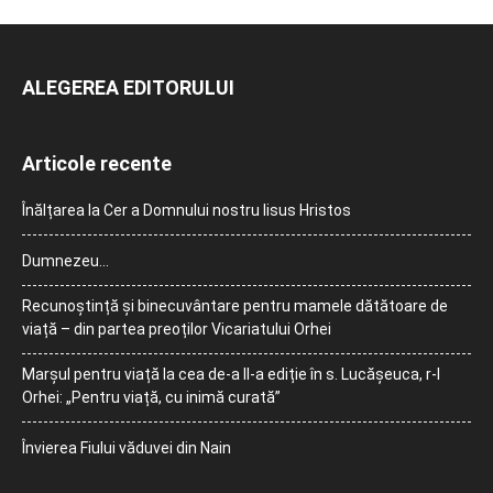
ALEGEREA EDITORULUI
Articole recente
Înălțarea la Cer a Domnului nostru Iisus Hristos
Dumnezeu…
Recunoștință și binecuvântare pentru mamele dătătoare de
viață – din partea preoților Vicariatului Orhei
Marșul pentru viață la cea de-a II-a ediție în s. Lucășeuca, r-l
Orhei: „Pentru viață, cu inimă curată”
Învierea Fiului văduvei din Nain