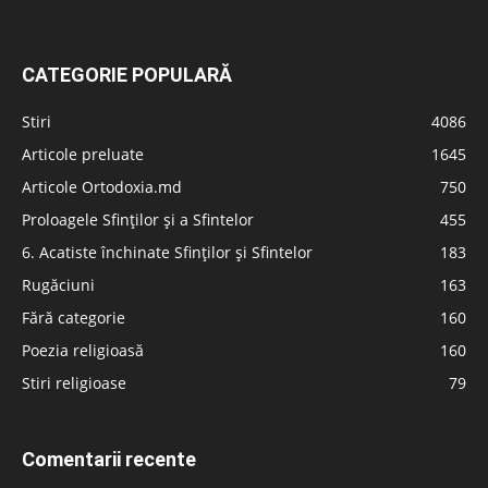
CATEGORIE POPULARĂ
Stiri
4086
Articole preluate
1645
Articole Ortodoxia.md
750
Proloagele Sfinților și a Sfintelor
455
6. Acatiste închinate Sfinților și Sfintelor
183
Rugăciuni
163
Fără categorie
160
Poezia religioasă
160
Stiri religioase
79
Comentarii recente