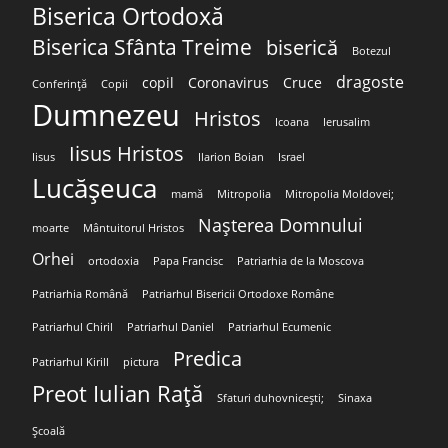
Biserica Ortodoxă
Biserica Sfânta Treime
biserică
Botezul
dragoste
copil
Coronavirus
Cruce
Conferință
Copii
Dumnezeu
Hristos
Icoana
Ierusalim
Iisus Hristos
Iisus
Ilarion Boian
Israel
Lucășeuca
mamă
Mitropolia
Mitropolia Moldovei;
Nașterea Domnului
moarte
Mântuitorul Hristos
Orhei
ortodoxia
Papa Francisc
Patriarhia de la Moscova
Patriarhia Română
Patriarhul Bisericii Ortodoxe Române
Patriarhul Chiril
Patriarhul Daniel
Patriarhul Ecumenic
Predica
Patriarhul Kirill
pictura
Preot Iulian Rață
Sfaturi duhovnicești;
Sinaxa
Școală