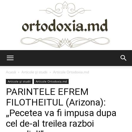
Ortodoxia.md
Acasă
Articole şi studii
Articole Ortodoxia.md
Articole şi studii
Articole Ortodoxia.md
PARINTELE EFREM
FILOTHEITUL (Arizona):
„Pecetea va fi impusa dupa
cel de-al treilea razboi