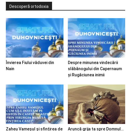
Descoperă ortodoxia
Învierea Fiului văduvei din
Despre minunea vindecării
Nain
slăbănogului din Capernaum
și Rugăciunea inimii
Zaheu Vameșul și sfințirea de
Aruncă grija ta spre Domnul…