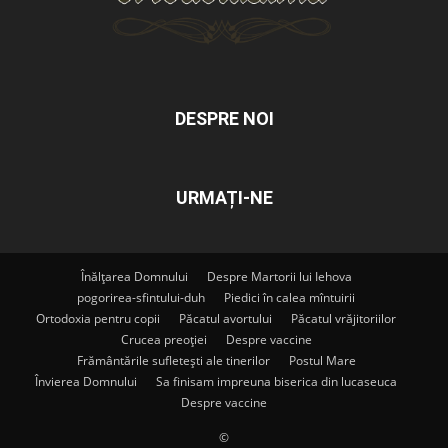
DESPRE NOI
URMAȚI-NE
Înălțarea Domnului
Despre Martorii lui Iehova
pogorirea-sfintului-duh
Piedici în calea mîntuirii
Ortodoxia pentru copii
Păcatul avortului
Păcatul vrăjitoriilor
Crucea preoției
Despre vaccine
Frământările sufletești ale tinerilor
Postul Mare
Învierea Domnului
Sa finisam impreuna biserica din lucaseuca
Despre vaccine
©