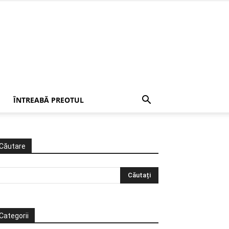
ÎNTREABĂ PREOTUL
Căutare
Categorii