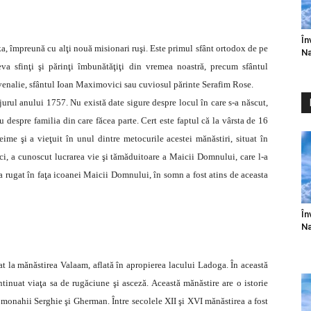
În
, împreună cu alţi nouă misionari ruşi. Este primul sfânt ortodox de pe
Na
va sfinţi şi părinţi îmbunătăţiţi din vremea noastră, precum sfântul
Iuvenalie, sfântul Ioan Maximovici sau cuviosul părinte Serafim Rose.
rul anului 1757. Nu există date sigure despre locul în care s-a născut,
u despre familia din care făcea parte. Cert este faptul că la vârsta de 16
ime şi a vieţuit în unul dintre metocurile acestei mănăstiri, situat în
ici, a cunoscut lucrarea vie şi tămăduitoare a Maicii Domnului, care l-a
-a rugat în faţa icoanei Maicii Domnului, în somn a fost atins de aceasta
În
Na
at la mănăstirea Valaam, aflată în apropierea lacului Ladoga. În această
inuat viaţa sa de rugăciune şi asceză. Această mănăstire are o istorie
romonahii Serghie şi Gherman. Între secolele XII şi XVI mănăstirea a fost