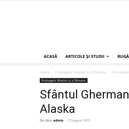
ACASĂ
ARTICOLE ŞI STUDII
RUGĂ
Acasă
Proloagele Sfinților și a Sfintelor
Proloagele 
Proloagele Sfinților și a Sfintelor
Sfântul Gherman 
Alaska
De către
admin
-
13 august 2010