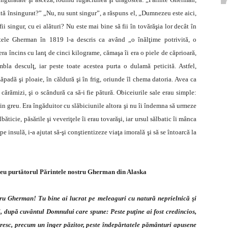
ată însingurat?” „Nu, nu sunt singur”, a răspuns el, „Dumnezeu este aici,
fii singur, cu ei alături? Nu este mai bine să fii în tovărăşia lor decât în
tele Gherman în 1819 l-a descris ca având „o înălţime potrivită, o
 era încins cu lanţ de cinci kilograme, cămaşa îi era o piele de căprioară,
bla desculţ, iar peste toate acestea purta o dulamă peticită. Astfel,
ăpadă şi ploaie, în căldură şi în frig, oriunde îl chema datoria. Avea ca
cărămizi, şi o scândură ca să-i fie pătură. Obiceiurile sale erau simple:
 greu. Era îngăduitor cu slăbiciunile altora şi nu îi îndemna să urmeze
ăticie, păsările şi veveriţele îi erau tovarăşi, iar ursul sălbatic îi mânca
e insulă, i-a ajutat să-şi conştientizeze viaţa imorală şi să se întoarcă la
eu purtătorul Părintele nostru Gherman din Alaska
ru Gherman! Tu bine ai lucrat pe meleaguri cu natură neprielnică şi
i, după cuvântul Domnului care spune: Peste puţine ai fost credincios,
ceresc, precum un înger păzitor, peste îndepărtatele pământuri apusene