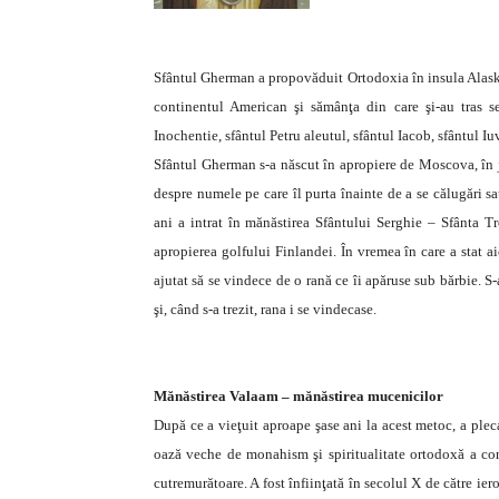
Sfântul Gherman a propovăduit Ortodoxia în insula Alaska
continentul American şi sămânţa din care şi-au tras se
Inochentie, sfântul Petru aleutul, sfântul Iacob, sfântul 
Sfântul Gherman s-a născut în apropiere de Moscova, în ju
despre numele pe care îl purta înainte de a se călugări sa
ani a intrat în mănăstirea Sfântului Serghie – Sfânta Tre
apropierea golfului Finlandei. În vremea în care a stat a
ajutat să se vindece de o rană ce îi apăruse sub bărbie. S
şi, când s-a trezit, rana i se vindecase.
Mănăstirea Valaam – mănăstirea mucenicilor
După ce a vieţuit aproape şase ani la acest metoc, a plec
oază veche de monahism şi spiritualitate ortodoxă a cont
cutremurătoare. A fost înfiinţată în secolul X de către ie