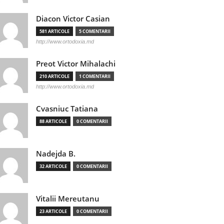
Diacon Victor Casian
581 ARTICOLE
5 COMENTARII
http://www.ortodoxia.md
Preot Victor Mihalachi
210 ARTICOLE
1 COMENTARII
http://www.ortodoxia.md
Cvasniuc Tatiana
88 ARTICOLE
0 COMENTARII
Nadejda B.
32 ARTICOLE
0 COMENTARII
Vitalii Mereutanu
23 ARTICOLE
0 COMENTARII