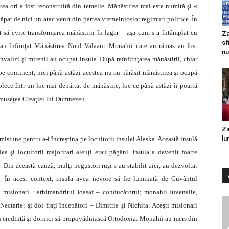
âtea ori a fost reconstruită din temelie. Mănăstirea mai este numită şi «
ăpat de nici un atac venit din partea vremelnicelor regimuri politice. În
 să evite transformarea mănăstirii în lagăr – aşa cum s-a întâmplat cu
Za
sf
 au înfiinţat Mănăstirea Noul Valaam. Monahii care au rămas au fost
nu
invalizi şi mirenii au ocupat insula. După reînfiinţarea mănăstirii, chiar
se pe continent, nici până astăzi acestea nu au părăsit mănăstirea şi ocupă
ece într-un loc mai depărtat de mănăstire, loc ce până astăzi îi poartă
umuseţea Creaţiei lui Dumnezeu.
Zi
lu
misiune pentru a-i încreştina pe locuitorii insulei Alaska. Această insulă
-lea şi locuitorii majoritari aleuţi erau păgâni. Insula a devenit foarte
 Din această cauză, mulţi negustori ruşi s-au stabilit aici, au dezvoltat
. În acest context, insula avea nevoie să fie luminată de Cuvântul
 misionari : arhimandritul Ioasaf – conducătorul; monahii Iuvenalie,
ectarie; şi doi fraţi începători – Dimitrie şi Nichita. Aceşti misionari
în credinţă şi dornici să propovăduiască Ortodoxia. Monahii au mers din