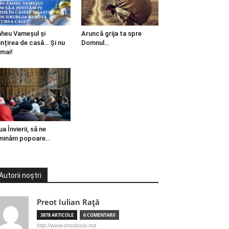
heu Vameșul și
Aruncă grija ta spre
ințirea de casă… Și nu
Domnul…
mai!
ua Învierii, să ne
minăm popoare…
Autorii noștri
Preot Iulian Raţă
3878 ARTICOLE
6 COMENTARII
http://www.ortodoxia.md