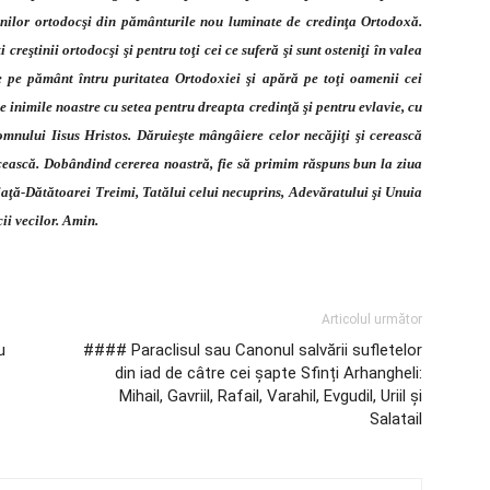
ştinilor ortodocşi din pământurile nou luminate de credinţa Ortodoxă.
reştinii ortodocşi şi pentru toţi cei ce suferă şi sunt osteniţi în valea
de pe pământ întru puritatea Ortodoxiei şi apără pe toţi oamenii cei
 inimile noastre cu setea pentru dreapta credinţă şi pentru evlavie, cu
mnului Iisus Hristos. Dăruieşte mângâiere celor necăjiţi şi cerească
ească. Dobândind cererea noastră, fie să primim răspuns bun la ziua
Viaţă-Dătătoarei Treimi, Tatălui celui necuprins, Adevăratului şi Unuia
ii vecilor. Amin.
Articolul următor
u
#### Paraclisul sau Canonul salvării sufletelor
din iad de câtre cei șapte Sfinți Arhangheli:
Mihail, Gavriil, Rafail, Varahil, Evgudil, Uriil și
Salatail