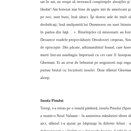
sat în sat, au reuşit să trezească conştiinţele aleuţilor 
lăudat! Am botezat mai bine de şapte mii de americani şi
pe noi; sunt buni, însă săraci. Îşi doresc atât de mult s
dezbrăcaţi, însă mulţumită lui Dumnezeu nu sunt întruto
în partea din faţă… ». Bineînţeles că misionarii au fost 
Deoarece roadele propovăduirii Ortodoxiei creşteau, Sino
de episcopie. Din păcate, arhimandritul Ioasaf, care fuses
murit într-un naufragiu împreună cu cei care îl însoţea
Gherman. Ei au avut de înfruntat pe negustorii ruşi org
purtau brutal cu locuitorii insulei. Doar sfântul Gherman 
aleuţi.
Insula Pinului
Totuşi, s-a retras pe o insulă părăsită, insula Pinului (Sp
a numit-o Noul Valaam – în amintirea mănăstirii sfinte de
aici, sfântul i-a ajutat pe băştinaşi în diferite feluri : 
duhovniceşti s-a întârit şi a dat roade bogate. A trăit în