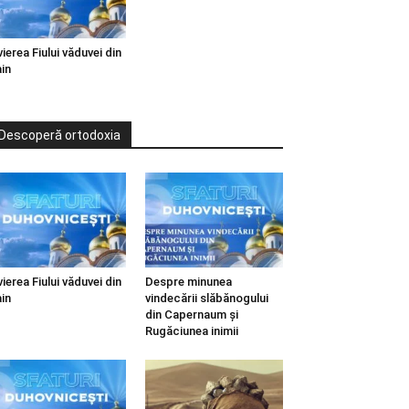
vierea Fiului văduvei din
in
Descoperă ortodoxia
vierea Fiului văduvei din
Despre minunea
in
vindecării slăbănogului
din Capernaum și
Rugăciunea inimii