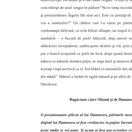
cum trăieşti de unul singur în pădure? Nu te simţi niciod
şi pretutindenea. Îngerii Săi sunt aici. Este cu putinţă să 
cea a oamenilor?” Un călător care l-a văzut pe părin
conformaţie delicată, cu ochi blînzi albaştri, iar trupul îi
sandalele – o bucată de piele bătucită, deşi uneori um
sărăcăcios înveşmântat, umbla peste dealuri şi văi, prin z
pat o bancă acoperită cu piele de focă, drept pernă două 
mânca cu măsură, dormea puţin, se ruga mult şi muncea din
aceeaşi viaţă ascetică ca el. Era blând cu animalele din sălb
din mână”. Sfântul a întărit în egală măsură şi pe albii de p
Ortodoxie.
Rugăciune către Sfântul şi de Dumnez
O preaminunate plăcut al lui Dumnezeu, părintele nost
slujind lui Dumnezeu ai fost credincios în puţine lucrur
peste multe te voi pune. Şi acum ai fost pus ocrotitor 