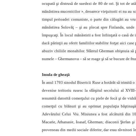
ocupată şi distrusă de suedezi de 80 de ori. Şi tot de at
mănăstirea mucenicilor », deoarece vieţuitorii ei nu au sc
timpul perioadei comuniste, o parte din călugări au vrut
mănăstirea Solovăţ – şi au plecat spre Finlanda, unde
împuşcaţi. În locul mănăstirii a fost înfiinţată o casă de 
dacă părinţii au oferit familiilor stabilite forţat aici ca
abuziv chiliile monahilor. Sfântul Gherman obişnuia să pl
numele – Ghermanova – să se roage şi să se bucure de fr
Insula de gheaţă
În anul 1793 sinodul Bisericii Ruse a hotărât să trimită o 
devenise teritoriu rusesc la sfârşitul secolului al XVIII
renumită datorită comerţului cu piele de focă şi de vidră.
comerţul cu blănuri şi au oprimat populaţia băştinaşă
Adevărului Celui Viu. Misiunea a fost alcătuită din 10
Macarie, Athanasie, Ioasaf, Gherman; diaconii Ştefan şi N
proveneau din medii sociale diferite, dar erau râvnitori 