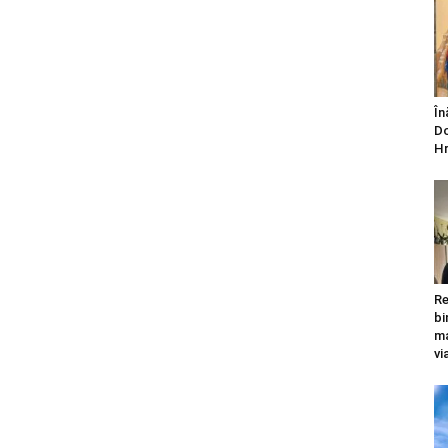
În
Do
Hr
Re
bi
ma
vi