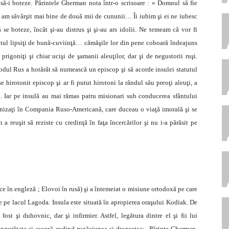
şi să-i boteze. Părintele Gherman nota într-o scrisoare : « Domnul să fie
 am săvârşit mai bine de două mii de cununii… Îi iubim şi ei ne iubesc
ă se boteze, încât şi-au distrus şi şi-au ars idolii. Ne temeam că vor fi
tul lipsiţi de bună-cuviinţă… cămăşile lor din pene coboară îndeajuns
prigoniţi şi chiar ucişi de şamanii aleuţilor, dar şi de negustorii ruşi.
dul Rus a hotărât să numească un episcop şi să acorde insulei statutul
e hirotonit episcop şi ar fi putut hirotoni la rândul său preoţi aleuţi, a
u. Iar pe insulă au mai rămas patru misionari sub conducerea sfântului
anizaţi în Compania Ruso-Americană, care duceau o viaţă imorală şi se
a reuşit să reziste cu credinţă în faţa încercărilor şi nu i-a părăsit pe
ruce în engleză ; Elovoi în rusă) şi a întemeiat o misiune ortodoxă pe care
 pe lacul Lagoda. Insula este situată în apropierea oraşului Kodiak. De
a fost şi duhovnic, dar şi infirmier. Astfel, legătura dintre el şi fii lui
 singurătate şi asceză, rodind rugăciunea şi dragostea: „Părinte Gherman,