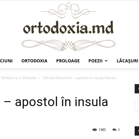
CIUNI
ORTODOXIA
PROLOAGE
POEZII
LĂCAŞURI
Ortodoxia.md
Sfinților și a Sfintelor
Sfântul Gherman – apostol în insula Alaska
– apostol în insula
1385
0