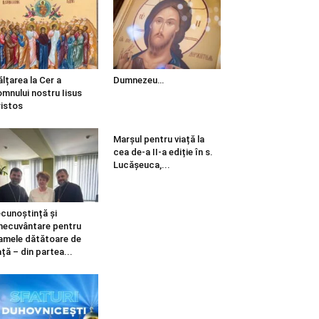
ălțarea la Cer a
Dumnezeu…
mnului nostru Iisus
istos
Marșul pentru viață la
cea de-a II-a ediție în s.
Lucășeuca,...
cunoștință și
necuvântare pentru
mele dătătoare de
ață – din partea...