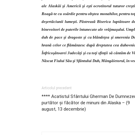
ale Alaskăi şi Americii şi eşti ocrotitorul tuturor cre
Roagă-te cu osârdie pentru obştea monahilor, pentru toţi c
deşertăciunii lumeşti. Păstrează Biserica luptătoare 
binevoitori de puterile întunecate ale vrăjmaşului. Umple
duh de pace şi dragoste şi cu blândeţea şi smerenia Do
hrană celor ce flămânzesc după dreptatea cea duhovnic
Înfricoşătoarei Judecăţi şi cu toţi sfinţii să cântăm de 
Născut Fiului Său şi Sfântului Duh, Mângâietorul, în vec
Articolul precedent
**** Acatistul Sfântului Gherman De Dumneze
purtător şi făcător de minuni din Alaska – (9
august, 13 decembrie)