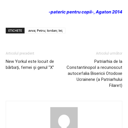
-pateric pentru copii-, Agaton 2014
ETICHETE
avva; Petru; Iordan; lei;
Articolul precedent
Articolul următor
New Yorkul este locuit de
Patriarhia de la
bărbați, femei și genul ”X”
Constantinopol a recunoscut
autocefalia Bisericii Otodoxe
Ucrainene (a Patriarhului
Filaret)