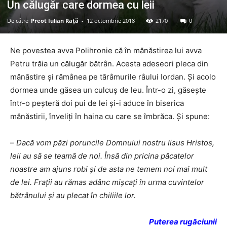
Un călugăr care dormea cu leii
De către
Preot Iulian Raţă
-
12 octombrie 2018
2170
0
Ne povestea avva Polihronie că în mănăstirea lui avva
Petru trăia un călugăr bătrân. Acesta adeseori pleca din
mănăstire și rămânea pe tărâmurile râului Iordan. Și acolo
dormea unde găsea un culcuș de leu. Într-o zi, găsește
într-o peșteră doi pui de lei și-i aduce în biserica
mănăstirii, înveliți în haina cu care se îmbrăca. Și spune:
–
Dacă vom păzi poruncile Domnului nostru Iisus Hristos,
leii au să se teamă de noi. Însă din pricina păcatelor
noastre am ajuns robi și de asta ne temem noi mai mult
de lei. Frații au rămas adânc mișcați în urma cuvintelor
bătrânului și au plecat în chiliile lor.
Puterea rugăciunii