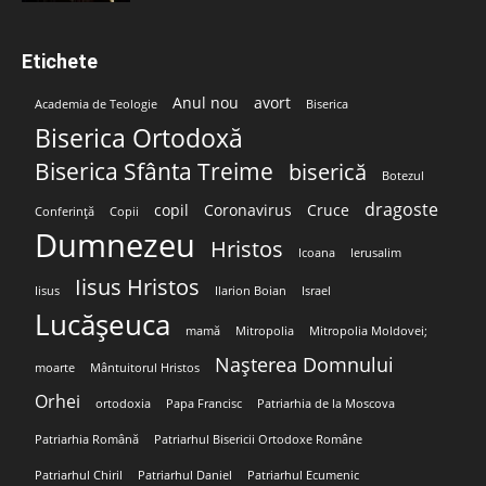
Etichete
Anul nou
avort
Academia de Teologie
Biserica
Biserica Ortodoxă
Biserica Sfânta Treime
biserică
Botezul
dragoste
copil
Coronavirus
Cruce
Conferință
Copii
Dumnezeu
Hristos
Icoana
Ierusalim
Iisus Hristos
Iisus
Ilarion Boian
Israel
Lucășeuca
mamă
Mitropolia
Mitropolia Moldovei;
Nașterea Domnului
moarte
Mântuitorul Hristos
Orhei
ortodoxia
Papa Francisc
Patriarhia de la Moscova
Patriarhia Română
Patriarhul Bisericii Ortodoxe Române
Patriarhul Chiril
Patriarhul Daniel
Patriarhul Ecumenic