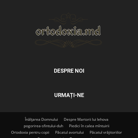
DESPRE NOI
URMAȚI-NE
Înălțarea Domnului
Despre Martorii lui Iehova
pogorirea-sfintului-duh
Piedici în calea mîntuirii
Ortodoxia pentru copii
Păcatul avortului
Păcatul vrăjitoriilor