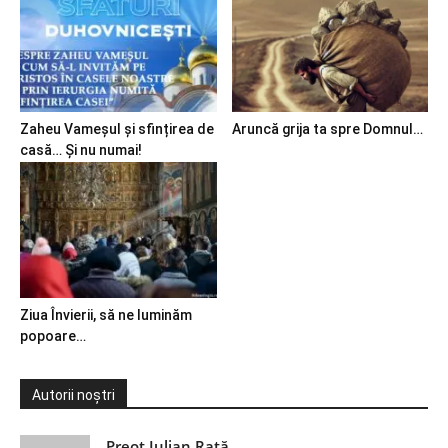
Zaheu Vameșul și sfințirea de
Aruncă grija ta spre Domnul…
casă… Și nu numai!
Ziua Învierii, să ne luminăm
popoare…
Autorii noștri
Preot Iulian Raţă